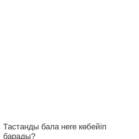
Тастанды бала неге көбейіп
барады?