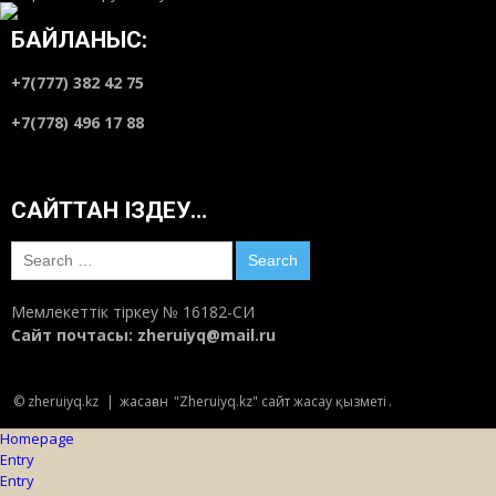
БАЙЛАНЫС:
+7(777) 382 42 75
+7(778) 496 17 88
САЙТТАН ІЗДЕУ…
Search
for:
Мемлекеттік тіркеу № 16182-СИ
Сайт почтасы:
zheruiyq@mail.ru
© zheruiyq.kz
|
жасаған
"Zheruiyq.kz" сайт жасау қызметі
.
Homepage
Entry
Entry