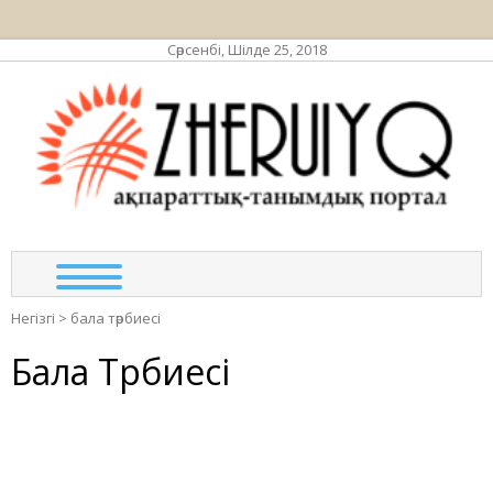
Сәрсенбі, Шілде 25, 2018
ЖЕР
ақпа
та
по
Негізгі
>
бала тәрбиесі
Бала Тәрбиесі