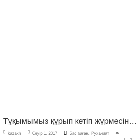
Тұқымымыз құрып кетіп жүрмесін…
,
kazakh
Сәуір 1, 2017
Бас баған
Руханият
0