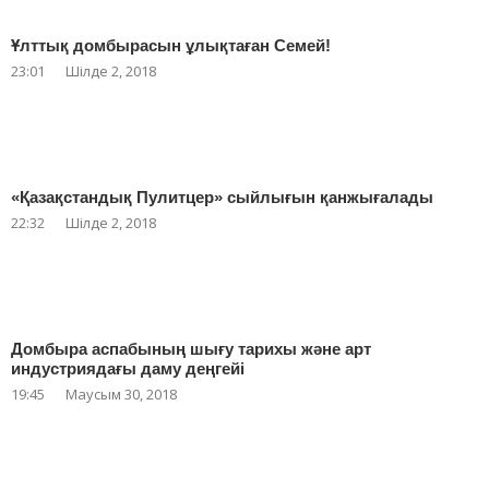
Ұлттық домбырасын ұлықтаған Семей!
23:01
Шілде 2, 2018
«Қазақстандық Пулитцер» сыйлығын қанжығалады
22:32
Шілде 2, 2018
Домбыра аспабының шығу тарихы және арт
индустриядағы даму деңгейі
19:45
Маусым 30, 2018