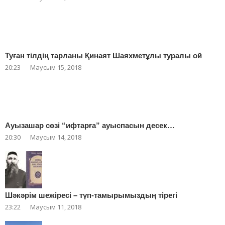
Туған тілдің тарланы Қинаят Шаяхметұлы туралы ой
20:23
Маусым 15, 2018
Ауызашар сөзі “ифтарға” ауыспасын десек…
20:30
Маусым 14, 2018
Шәкәрім шежіресі – түп-тамырымыздың тірегі
23:22
Маусым 11, 2018