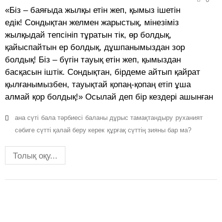
«Біз – баяғыда жылқы етін жеп, қымыз ішетін
едік! Сондықтан желмен жарыстық, мінезіміз
жылқыдай тепсініп тұратын тік, өр болдық,
қайыспайтын ер болдық, дұшпанымыздан зор
болдық! Біз – бүгін тауық етін жеп, қымыздан
басқасын іштік. Сондықтан, бірдеме айтып қайрат
қылғанымызбен, тауықтай қопаң-қопаң етіп ұша
алмай қор болдық!» Осылай деп бір кездері ашынған
ана сүті
бала тәрбиесі
баланы дұрыс тамақтандыру
руханият
сәбиге сүтті қалай беру керек
құрғақ сүттің зияны бар ма?
Толық оқу...