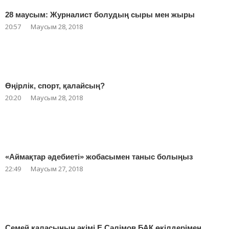
28 маусым: Журналист болудың сыры мен жыры
20:57
Маусым 28, 2018
Өңірлік, спорт, қалайсың?
20:20
Маусым 28, 2018
«Аймақтар әдебиеті» жобасымен таныс болыңыз
22:49
Маусым 27, 2018
Семей қаласының әкімі Е.Сәлімов БАҚ өкілдерімен