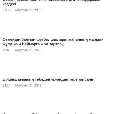
кездесі
22:39
Маусым 27, 2018
Семейдің балғын футболшылары жаһанның жарқын
жұлдызы Неймарға жол тартпақ
19:43
Маусым 25, 2018
Б.Жаншаеваның төбеден ұрғандай төрт мысалы
21:21
Маусым 21, 2018