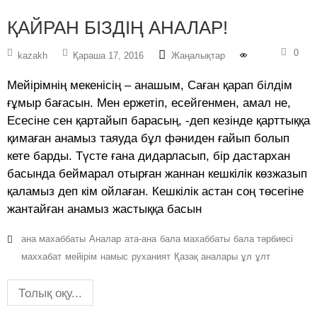
ҚАЙРАН БІЗДІҢ АНАЛАР!
0
kazakh
Қараша 17, 2016
Жаңалықтар
Мейірімнің мекенісің – анашым, Саған қарап білдім
ғұмыр бағасын. Мен ержетіп, есейгенмен, амал не,
Есесіне сен қартайып барасың, -деп кезінде қарттыққа
қимаған анамыз таяуда бұл фәниден ғайып болып
кете барды. Түсте ғана дидарласып, бір дастархан
басында беймарал отырған жаннан кешкілік көзжазып
қаламыз деп кім ойлаған. Кешкілік астан соң төсегіне
жантайған анамыз жастыққа басын
ана махаббаты
Аналар
ата-ана
бала махаббаты
бала тәрбиесі
маххабат
мейірім
намыс
руханият
Қазақ аналары
ұл
ұлт
Толық оқу...