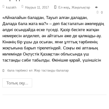
,
kazakh
Наурыз 11, 2017
Ел-жер
Жаңалықтар
0
«Айналайын баладан, Тауып алған даладан,
Далада бала жата ма?» – деп басталатын әжелердің
әлдиі осындайда еске түседі. Қазір бесікте жатқан
немересін әлдилеп, ән айтатын әже де қалмады-ау.
Кінәнің бір ұшы да осыған, яғни ұлттық тәрбиенің
жоқтығына барып тірелетіндей. Соңғы екі аптаның
көлемінде Оңтүстік Қазақстан облысында үш
тастанды сәби табылды. Өкінішке қарай, үшіншісін
бала тәрбиесі
ел
Жер
тастанды балалар
Толық оқу...