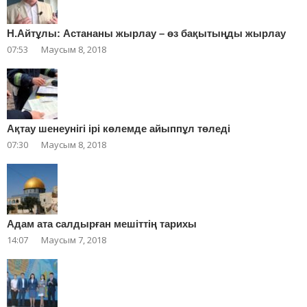
Н.Айтұлы: Астананы жырлау – өз бақытыңды жырлау
07:53
Маусым 8, 2018
Ақтау шенеунігі ірі көлемде айыппұл төледі
07:30
Маусым 8, 2018
Адам ата салдырған мешіттің тарихы
14:07
Маусым 7, 2018