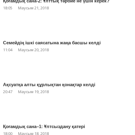
Қоғамдық сана-2: Ұлттық тәрбие не үшін керек?
18:05
Маусым 21, 2018
Семейдің ішкі саясатына жаңа басшы келді
11:04
Маусым 20, 2018
Ақсуатқа алты құрлықтан қонақтар келді
20:47
Маусым 19, 2018
Қоғамдық сана–1: Ұлтсыздану қатері
18:00
Маусым 18, 2018