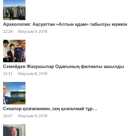
Археология: Ақсуаттан «Алтын адам» табылуы мүмкін
22:28
Маусым 9, 2018
Cемейден Жазушылар Одағының филиалы ашылды
23:31
Маусым 8, 2018
Сенатор қозғағанмен, сең қозғалмай тұр…
20:07
Маусым 8, 2018