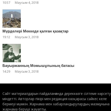
10:57
Маусым 4, 2018
Мүрделері Меккеде қалған қазақтар
19:12
Маусым 3, 2018
Бауыржанның Момышұлының батасы
14:29
Маусым 3, 2018
Сайт материалдарын пайдаланғанда дереккөзге сілтеме көрсету
міндетті. Авторлар пікірі мен редакция көзқарасы сәйкес келе
бермеуі мүмкін. Жарнама мен хабарландырулардың мазмұнына
жарнама беруші жауапты.