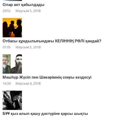
Олар ант қабылдады
20:52
Маусым 5, 2018
Отбасы құндылығындағы КЕЛІННІҢ РӨЛІ қандай?
07:05
Маусым 5, 2018
Мәшһүр Жүсіп пен Шәкәрімнің соңғы кездесуі
14:30
Маусым 4, 2018
БҰҰ қыз алып қашу дәстүріне қарсы шықты