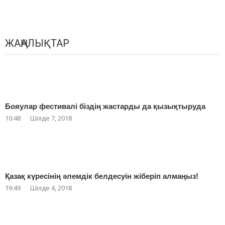
ЖАҢАЛЫҚТАР
Бояулар фестивалі біздің жастарды да қызықтыруда
10:48
Шілде 7, 2018
Қазақ күресінің әлемдік белдесуін жіберіп алмаңыз!
19:49
Шілде 4, 2018