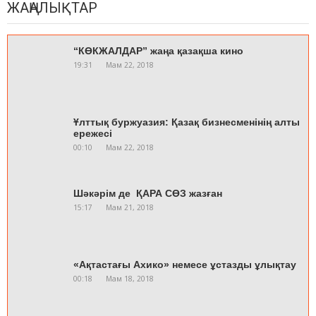
ЖАҢАЛЫҚТАР
“КӨКЖАЛДАР” жаңа қазақша кино
19:31
Мам 22, 2018
Ұлттық буржуазия: Қазақ бизнесменінің алты
ережесі
00:10
Мам 22, 2018
Шәкәрім де ҚАРА СӨЗ жазған
15:17
Мам 21, 2018
«Ақтастағы Ахико» немесе ұстазды ұлықтау
00:18
Мам 18, 2018