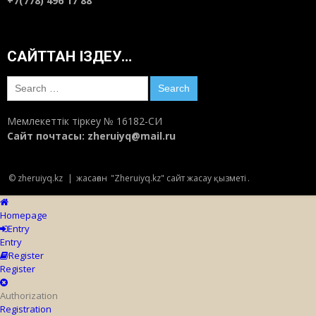
+7(778) 496 17 88
серкесінің мұнысы қалай?
10:16
Мам 17, 2018
САЙТТАН ІЗДЕУ…
Киіктерді сақтау жобасы қолға алынды
17:48
Мам 15, 2018
Search
for:
Мемлекеттік тіркеу № 16182-СИ
Алматыда Құдыс Қожамияровтың туғанына
Сайт почтасы:
zheruiyq@mail.ru
100 жыл толуына орай салтанатты кеш өтті
11:59
Мам 15, 2018
© zheruiyq.kz
|
жасаған
"Zheruiyq.kz" сайт жасау қызметі
.
ДУБОСЕКОВОДАҒЫ МУЗЕЙ дүйім бір
дүмпудің тарихы
Homepage
Entry
13:06
Мам 13, 2018
Entry
Register
Register
Ақтауда балет және гимнастика академиясы
ашылды
Authorization
11:23
Мам 13, 2018
Registration