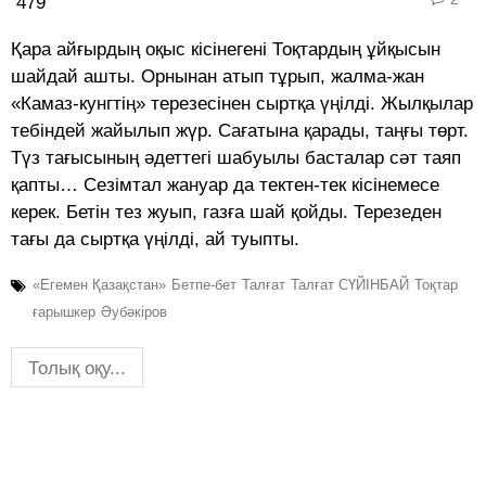
479
Қара айғырдың оқыс кісінегені Тоқтардың ұйқысын
шайдай ашты. Орнынан атып тұрып, жалма-жан
«Камаз-кунгтің» терезесінен сыртқа үңілді. Жылқылар
тебіндей жайылып жүр. Сағатына қарады, таңғы төрт.
Түз тағысының әдеттегі шабуылы басталар сәт таяп
қапты… Сезімтал жануар да тектен-тек кісінемесе
керек. Бетін тез жуып, газға шай қойды. Терезеден
тағы да сыртқа үңілді, ай туыпты.
«Егемен Қазақстан»
Бетпе-бет
Талғат
Талғат СҮЙІНБАЙ
Тоқтар
ғарышкер
Әубәкіров
Толық оқу...