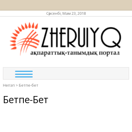
Сәрсенбі, Мам 23, 2018
ЖЕР
ақпа
та
по
Негізгі
>
Бетпе-бет
Бетпе-Бет