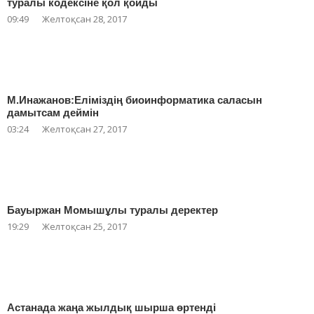
туралы кодексіне қол қойды
09:49
Желтоқсан 28, 2017
М.Инажанов:Еліміздің биоинформатика саласын
дамытсам деймін
03:24
Желтоқсан 27, 2017
Бауыржан Момышұлы туралы деректер
19:29
Желтоқсан 25, 2017
Астанада жаңа жылдық шырша өртенді