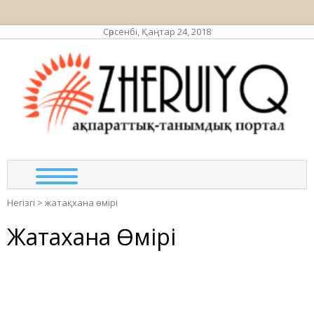
Сәрсенбі, Қаңтар 24, 2018
ЖЕР
ақпа
та
по
Негізгі
>
жатақхана өмірі
Жатақхана Өмірі