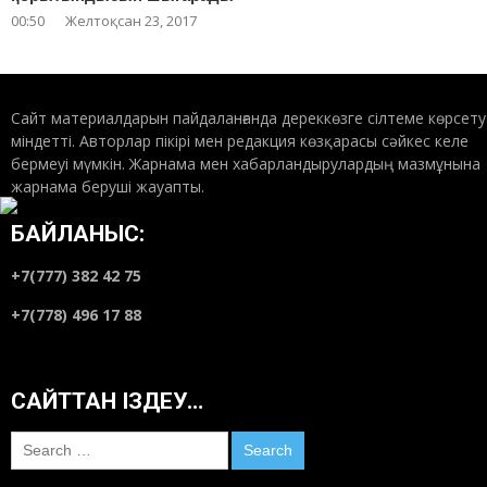
00:50
Желтоқсан 23, 2017
Сайт материалдарын пайдаланғанда дереккөзге сілтеме көрсету
міндетті. Авторлар пікірі мен редакция көзқарасы сәйкес келе
бермеуі мүмкін. Жарнама мен хабарландырулардың мазмұнына
жарнама беруші жауапты.
БАЙЛАНЫС:
+7(777) 382 42 75
+7(778) 496 17 88
САЙТТАН ІЗДЕУ…
Search
for: