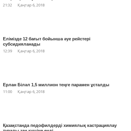
21:32
Қаңтар 6, 2018
Елімізде 12 бағыт бойынша әуе рейстері
субсидияланады
12:39
Қаңтар 6, 2018
Ерлан Біләл 1,5 миллион теңге парамен ұсталды
11:00
Қаңтар 6, 2018
Қазақстанда педофилдерді химиялық кастрациялау
туралы заң күшіне енді