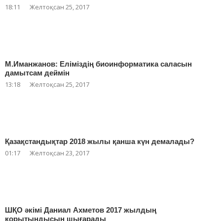
18:11
Желтоқсан 25, 2017
М.Иманжанов: Еліміздің биоинформатика саласын
дамытсам деймін
13:18
Желтоқсан 25, 2017
Қазақстандықтар 2018 жылы қанша күн демалады?
01:17
Желтоқсан 23, 2017
ШҚО әкімі Даниал Ахметов 2017 жылдың
қорытындысын шығарады