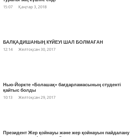
15:07
Қаңтар 3, 2018
БАЛҚАДИШАНЫҢ КҮЙЕУІ ШАЛ БОЛМАҒАН
12:14
Желтоқсан 30, 2017
Нью-Йоркте «Болашақ» бағдарламасының студенті
қайтыс болды
10:13
Желтоқсан 29, 2017
Президент Жер қойнауы және жер қойнауын пайдалану