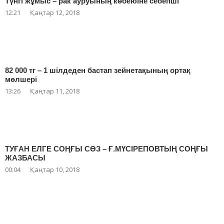
Түнгі жұмыс – рак ауруының көбеюіне себепші
12:21
Қаңтар 12, 2018
82 000 тг – 1 шілдеден бастап зейнетақының ортақ
мөлшері
13:26
Қаңтар 11, 2018
ТУҒАН ЕЛГЕ СОҢҒЫ СӨЗ – Ғ.МҮСІРЕПОВТЫҢ СОҢҒЫ
ЖАЗБАСЫ
00:04
Қаңтар 10, 2018