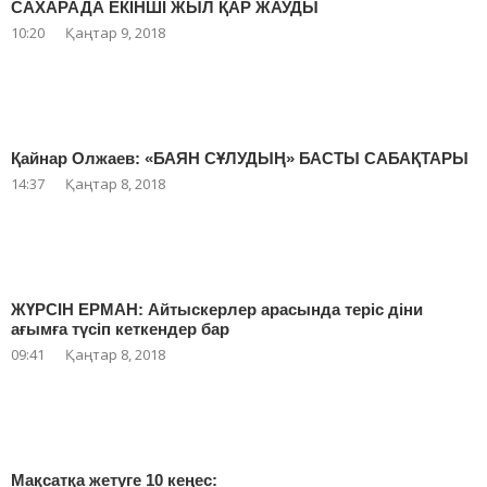
САХАРАДА ЕКІНШІ ЖЫЛ ҚАР ЖАУДЫ
10:20
Қаңтар 9, 2018
Қайнар Олжаев: «БАЯН СҰЛУДЫҢ» БАСТЫ САБАҚТАРЫ
14:37
Қаңтар 8, 2018
ЖҮРСІН ЕРМАН: Айтыскерлер арасында теріс діни
ағымға түсіп кеткендер бар
09:41
Қаңтар 8, 2018
Мақсатқа жетуге 10 кеңес: