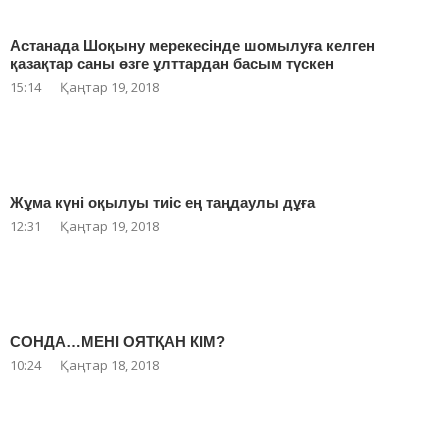
Астанада Шоқыну мерекесінде шомылуға келген
қазақтар саны өзге ұлттардан басым түскен
15:14
Қаңтар 19, 2018
Жұма күні оқылуы тиіс ең таңдаулы дұға
12:31
Қаңтар 19, 2018
СОНДА…МЕНІ ОЯТҚАН КІМ?
10:24
Қаңтар 18, 2018