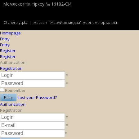
Мемлекеттік тіркеу № 16182-СИ
© zheruiyq.kz
|
жасаған
"Жерұйық медиа" жарнама орталығы
.
Homepage
Entry
Entry
Register
Register
Authorization
Registration
*
*
Remember
Lost your Password?
Authorization
Registration
*
*
*