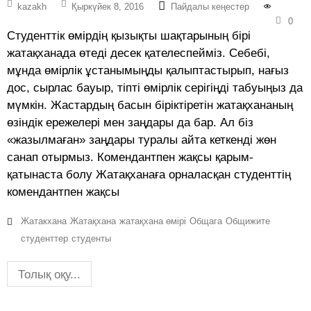
kazakh
Қыркүйек 8, 2016
Пайдалы кеңестер
0
Студенттік өмірдің қызықты шақтарының бірі
жатақханада өтеді десек қателеспейміз. Себебі,
мұнда өмірлік ұстанымыңды қалыптастырып, нағыз
дос, сырлас бауыр, тіпті өмірлік серігіңді табуыңыз да
мүмкін. Жастардың басын біріктіретін жатақхананың
өзіндік ережелері мен заңдары да бар. Ал біз
«жазылмаған» заңдары туралы айта кеткенді жөн
санап отырмыз. Комендантпен жақсы қарым-
қатынаста болу Жатақханаға орналасқан студенттің
комендантпен жақсы
Жатакхана
Жатақхана
жатақхана өмірі
Общага
Общижите
студенттер
студенты
Толық оқу...