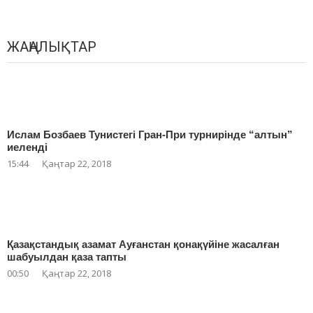
ЖАҢАЛЫҚТАР
Ислам Бозбаев Тунистегі Гран-При турнирінде “алтын”
иеленді
15:44
Қаңтар 22, 2018
Қазақстандық азамат Ауғанстан қонақүйіне жасалған
шабуылдан қаза тапты
00:50
Қаңтар 22, 2018