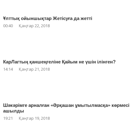
Ұлттық ойыншықтар Жетісуға да жетті
00:40
Қаңтар 22, 2018
КарЛагтың қаншеңгеліне Қайым не үшін ілінген?
14:14
Қаңтар 21, 2018
Шәкәрімге арналған «Әрқашан ұмытылмасқа» көрмесі
ашылды
19:21
Қаңтар 19, 2018