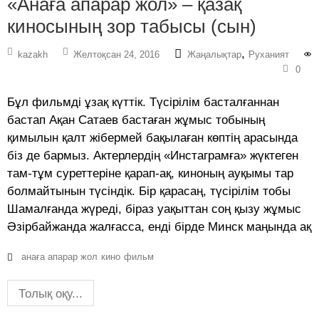
«Анаға апарар жол» – қазақ
киносының зор табысы (сын)
,
kazakh
Желтоқсан 24, 2016
Жаңалықтар
Руханият
0
Бұл фильмді ұзақ күттік. Түсірілім басталғаннан
бастап Ақан Сатаев бастаған жұмыс тобының
қимылын қалт жібермей бақылаған көптің арасында
біз де бармыз. Актерлердің «Инстаграмға» жүктеген
там-тұм суреттеріне қарап-ақ, киноның ауқымы тар
болмайтынын түсіндік. Бір қарасаң, түсірілім тобы
Шамалғанда жүреді, біраз уақыттан соң қызу жұмыс
Әзірбайжанда жалғасса, енді бірде Минск маңында ақ
анаға апарар жол
кино
фильм
Толық оқу...