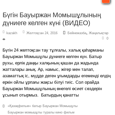
Бүгін Бауыржан Момышұлының
дүниеге келген күні (ВИДЕО)
,
kazakh
Желтоқсан 24, 2016
Бейнежазба
Жаңалықтар
0
Бүгін 24 желтоқсан тау тұлғалы, халық қаһарманы
Бауыржан Момышұлы дүниеге келген күн. Батыр
рухы, ерлік даңқы халқының қашан да жадында
жатталары анық. Ар, намыс, жігер мен талап,
азаматтық іс, мүдде деген ұғымдарды егеменді елдің
еркін ойлы ұрпағы жақсы білуі тиіс. Сол орайда
Бауыржан Момышұлының өнегелі өсиет сөздерін
ұсынып отырмыз. Батырдың қанатты
«Қазақфильм»
батыр
Бауыржан Момышұлы
Бауыржан момышұлы туралы кино
фильм