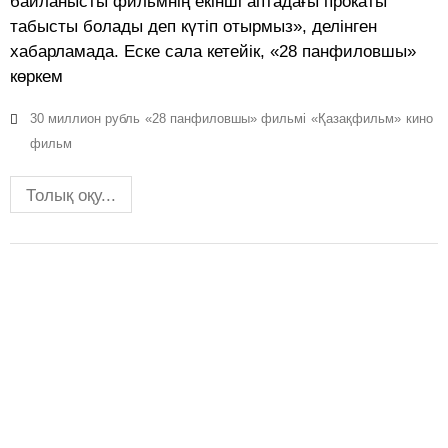
байланысты фильмнің екінші аптадағы прокаты
табысты болады деп күтіп отырмыз», делінген
хабарламада. Еске сала кетейік, «28 панфиловшы»
көркем
30 миллион рубль
«28 панфиловшы» фильмі
«Қазақфильм»
кино
фильм
Толық оқу...