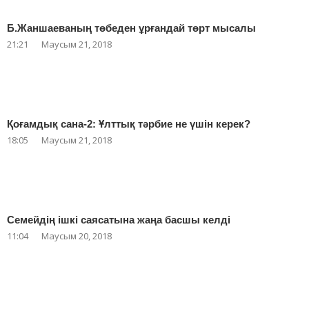
Б.Жаншаеваның төбеден ұрғандай төрт мысалы
21:21
Маусым 21, 2018
Қоғамдық сана-2: Ұлттық тәрбие не үшін керек?
18:05
Маусым 21, 2018
Семейдің ішкі саясатына жаңа басшы келді
11:04
Маусым 20, 2018