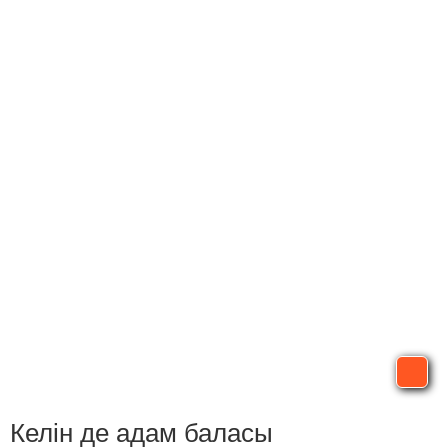
Келін де адам баласы