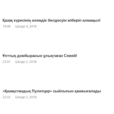
Қазақ күресінің әлемдік белдесуін жіберіп алмаңыз!
19:49
Шілде 4, 2018
Ұлттық домбырасын ұлықтаған Семей!
23:01
Шілде 2, 2018
«Қазақстандық Пулитцер» сыйлығын қанжығалады
22:32
Шілде 2, 2018