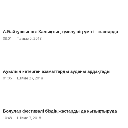
А.Байтұрсынов: Халықтың түзелуінің үміті – жастарда
08:01
Тамыз 5, 2018
Ауылын көтерген азаматтарды ауданы ардақтады
01:06
Шілде 27, 2018
Бояулар фестивалі біздің жастарды да қызықтыруда
10:48
Шілде 7, 2018