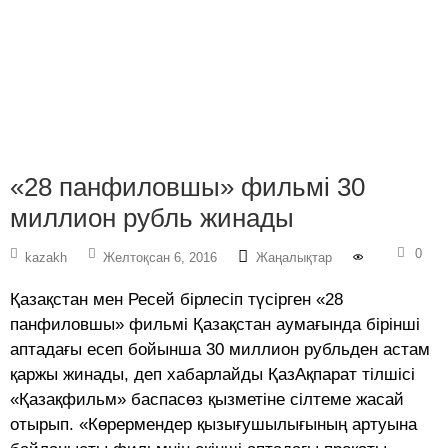
«28 панфиловшы» фильмі 30
миллион рубль жинады
0
kazakh
Желтоқсан 6, 2016
Жаңалықтар
Қазақстан мен Ресей бірлесіп түсірген «28
панфиловшы» фильмі Қазақстан аумағында бірінші
аптадағы есеп бойынша 30 миллион рубльден астам
қаржы жинады, деп хабарлайды ҚазАқпарат тілшісі
«Қазақфильм» баспасөз қызметіне сілтеме жасай
отырып. «Көрермендер қызығушылығының артуына