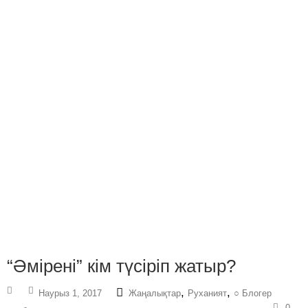
“Әмірені” кім түсіріп жатыр?
,
,
Наурыз 1, 2017
Жаңалықтар
Руханият
○ Блогер
0