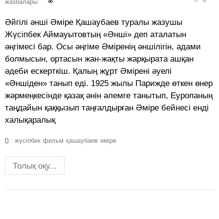
жазбалары
Әйгілі әнші Әміре Қашаубаев туралы жазушы
Жүсіпбек Аймауытовтың «Әнші» деп аталатын
әңгімесі бар. Осы әңгіме Әміренің әншілігін, адами
болмысын, ортасын жан-жақты жарқырата ашқан
әдеби ескерткіш. Қалың жұрт Әмірені әуелі
«Әншіден» танып еді. 1925 жылы Парижде өткен өнер
жәрмеңкесінде қазақ әнін әлемге танытып, Еуропаның
таңдайын қаққызып таңғалдырған Әміре бейнесі енді
халықаралық
жүсіпбек
фильм
қашаубаев
әміре
Толық оқу...