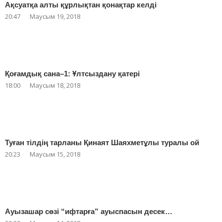
Ақсуатқа алты құрлықтан қонақтар келді
20:47
Маусым 19, 2018
Қоғамдық сана–1: Ұлтсыздану қатері
18:00
Маусым 18, 2018
Туған тілдің тарланы Қинаят Шаяхметұлы туралы ой
20:23
Маусым 15, 2018
Ауызашар сөзі “ифтарға” ауыспасын десек…