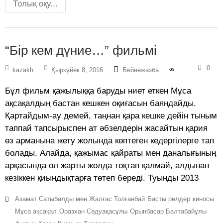
Толық оқу...
“Бір кем дүние…” фильмі
0
kazakh
Қыркүйек 8, 2016
Бейнежазба
Бұл фильм қажылыққа баруды ниет еткен Мұса
ақсақалдың бастан кешкен оқиғасын баяндайды.
Қартайдым-ау демей, таңнан қара кешке дейін тыным
таппай тапсырыспен ат әбзелдерін жасайтын қария
өз арманына жету жолында көптеген кедергілерге тап
болады. Алайда, қажымас қайраты мен даналығының
арқасында ол жарты жолда тоқтап қалмай, алдынан
кезіккен қиындықтарға төтеп береді. Туынды 2013
Азамат Сатыбалды мен Жалғас Толғанбай
Басты рөлдер
киносы
Мұса ақсақал
Оразхан Сәдуақасұлы
Орынбасар Балтабайұлы