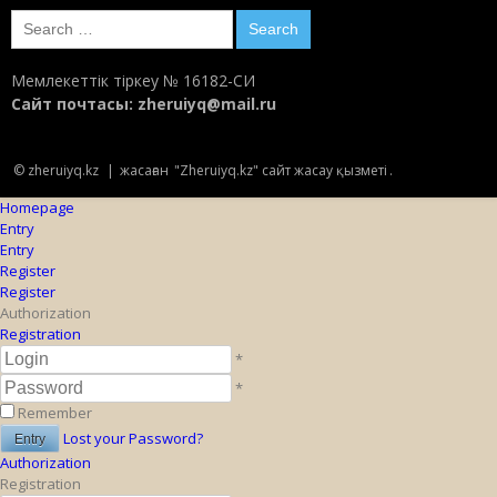
Search
for:
Мемлекеттік тіркеу № 16182-СИ
Сайт почтасы:
zheruiyq@mail.ru
© zheruiyq.kz
|
жасаған
"Zheruiyq.kz" сайт жасау қызметі
.
Homepage
Entry
Entry
Register
Register
Authorization
Registration
*
*
Remember
Lost your Password?
Authorization
Registration