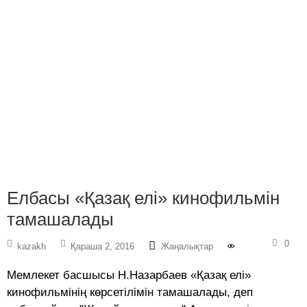
Елбасы «Қазақ елі» кинофильмін
тамашалады
0
kazakh
Қараша 2, 2016
Жаңалықтар
Мемлекет басшысы Н.Назарбаев «Қазақ елі»
кинофильмінің көрсетілімін тамашалады, деп