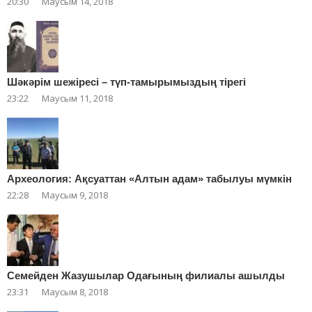
20:30
Маусым 14, 2018
Шәкәрім шежіресі – түп-тамырымыздың тірегі
23:22
Маусым 11, 2018
Археология: Ақсуаттан «Алтын адам» табылуы мүмкін
22:28
Маусым 9, 2018
Cемейден Жазушылар Одағының филиалы ашылды
23:31
Маусым 8, 2018