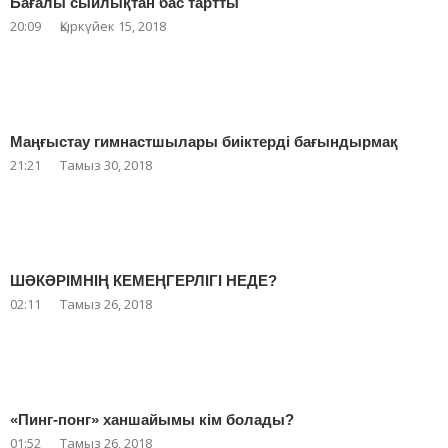
Бағалы сыйлықтан бас тартты
20:09
Қыркүйек 15, 2018
Маңғыстау гимнастшылары биіктерді бағындырмақ
21:21
Тамыз 30, 2018
ШӘКӘРІМНІҢ КЕМЕҢГЕРЛІГІ НЕДЕ?
02:11
Тамыз 26, 2018
«Пинг-понг» ханшайымы кім болады?
01:52
Тамыз 26, 2018