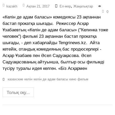
,
kazakh
Ақпан 21, 2017
Ел-жер
Жаңалықтар
0
«Келін де адам баласы» комедиясы 23 ақпаннан
бастап прокатқа шығады. Режиссер Асқар
Ұзабаевтың «Келін де адам баласы» ("Келинка тоже
человек") фильмі 23 ақпаннан бастап прокатқа
шығады, - деп хабарлайды Tengrinews.kz. Айта
кетейік, отандық комедияның бас продюсерлері -
Асқар Ұзабаев пен Әсел Сәдуақасова. Әсел
Сәдуақасованың айтуынша, былтыр осы фильмді
түсіру туралы идея келген. «Біз Асқармен
казахские
келін
келін де адам баласы
кино
фильм
Толық оқу...