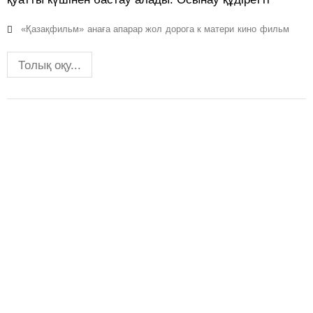
«Қазақфильм»
анаға апарар жол
дорога к матери
кино
фильм
Толық оқу...