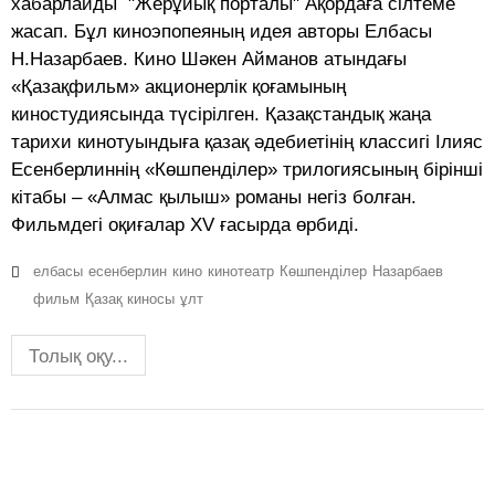
хабарлайды "Жерұйық порталы" Ақордаға сілтеме
жасап. Бұл киноэпопеяның идея авторы Елбасы
Н.Назарбаев. Кино Шәкен Айманов атындағы
«Қазақфильм» акционерлік қоғамының
киностудиясында түсірілген. Қазақстандық жаңа
тарихи кинотуындыға қазақ әдебиетінің классигі Ілияс
Есенберлиннің «Көшпенділер» трилогиясының бірінші
кітабы – «Алмас қылыш» романы негіз болған.
Фильмдегі оқиғалар XV ғасырда өрбиді.
елбасы
есенберлин
кино
кинотеатр
Көшпенділер
Назарбаев
фильм
Қазақ киносы
ұлт
Толық оқу...