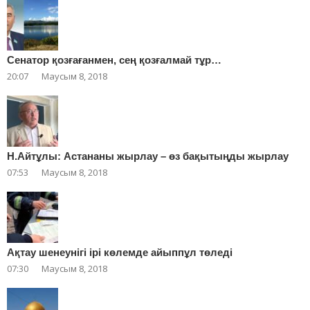
Сенатор қозғағанмен, сең қозғалмай тұр…
20:07
Маусым 8, 2018
Н.Айтұлы: Астананы жырлау – өз бақытыңды жырлау
07:53
Маусым 8, 2018
Ақтау шенеунігі ірі көлемде айыппұл төледі
07:30
Маусым 8, 2018