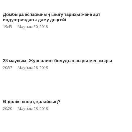
Домбыра аспабының шығу тарихы және арт
индустриядағы даму деңгейі
19:45
Маусым 30, 2018
28 маусым: Журналист болудың сыры мен жыры
20:57
Маусым 28, 2018
Өңірлік, спорт, қалайсың?
20:20
Маусым 28, 2018