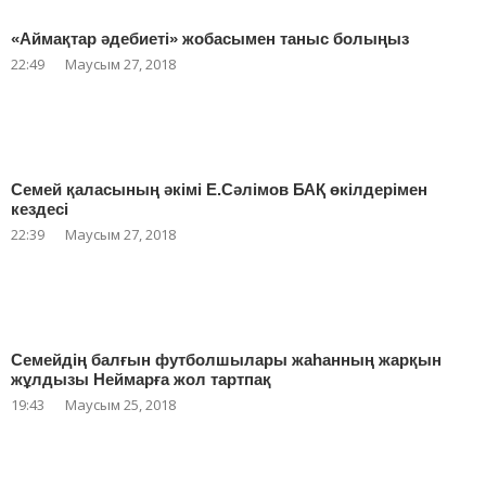
«Аймақтар әдебиеті» жобасымен таныс болыңыз
22:49
Маусым 27, 2018
Семей қаласының әкімі Е.Сәлімов БАҚ өкілдерімен
кездесі
22:39
Маусым 27, 2018
Семейдің балғын футболшылары жаһанның жарқын
жұлдызы Неймарға жол тартпақ
19:43
Маусым 25, 2018