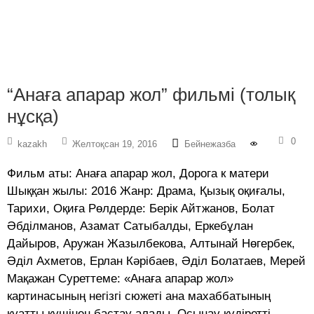
“Анаға апарар жол” фильмі (толық
нұсқа)
0
kazakh
Желтоқсан 19, 2016
Бейнежазба
Фильм аты: Анаға апарар жол, Дорога к матери
Шыққан жылы: 2016 Жанр: Драма, Қызық оқиғалы,
Тарихи, Оқиға Рөлдерде: Берік Айтжанов, Болат
Әбділманов, Азамат Сатыбалды, Еркебұлан
Дайыров, Аружан Жазылбекова, Алтынай Нөгербек,
Әділ Ахметов, Ерлан Кәрібаев, Әділ Болатаев, Мерей
Мақажан Суреттеме: «Анаға апарар жол»
картинасының негізгі сюжеті ана махаббатының
қуатты күшінен бастау алады. Осынау құдіретті