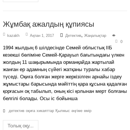
Жұмбақ ажалдың құпиясы
,
kazakh
Ақпан 1, 2017
Детектив
Жаңалықтар
0
1994 жылдың 6 шілдесінде Семей облыстық ІІБ
кезекші бөліміне Семей-Қарауыл бағытындағы үлкен
жолдың 11 шақырымында орманқайда жартылай
жанған ер адамның сүйегі жатқаны туралы хабар
түседі. Оқиға болған жерге жеркізілген арнайы іздеу
жұмыстары барысында мәйіттің қара құсына қадалған
қорғасын оқ табылып, оның кісі қолынан мерт болғаны
белгілі болады. Осы іс бойынша
детектив
оқиға
хикаяттар
Қылмыс
әңгіме
өмір
Толық оқу...