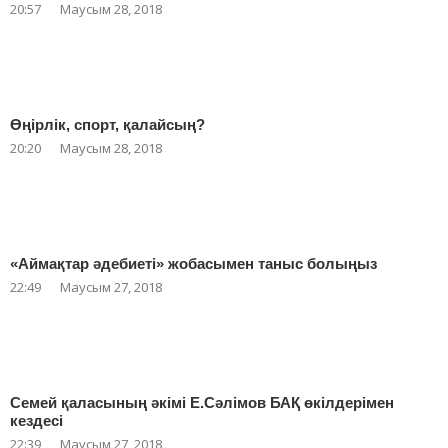
20:57
Маусым 28, 2018
Өңірлік, спорт, қалайсың?
20:20
Маусым 28, 2018
«Аймақтар әдебиеті» жобасымен таныс болыңыз
22:49
Маусым 27, 2018
Семей қаласының әкімі Е.Сәлімов БАҚ өкілдерімен
кездесі
22:39
Маусым 27, 2018