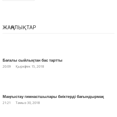
ЖАҢАЛЫҚТАР
Бағалы сыйлықтан бас тартты
20:09
Қыркүйек 15, 2018
Маңғыстау гимнастшылары биіктерді бағындырмақ
21:21
Тамыз 30, 2018