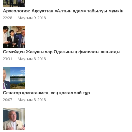
Археология: Ақсуаттан «Алтын адам» табылуы мүмкін
22:28
Маусым 9, 2018
Cемейден Жазушылар Одағының филиалы ашылды
23:31
Маусым 8, 2018
Сенатор қозғағанмен, сең қозғалмай тұр…
20:07
Маусым 8, 2018