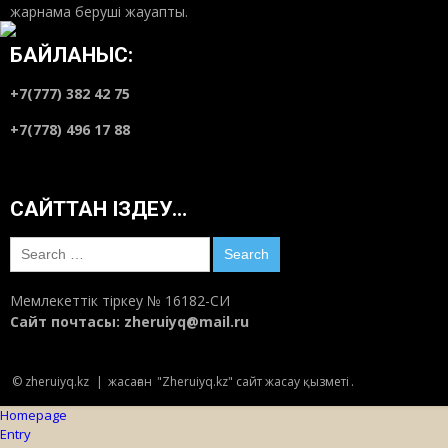
жарнама беруші жауапты.
БАЙЛАНЫС:
+7(777) 382 42 75
+7(778) 496 17 88
САЙТТАН ІЗДЕУ…
Search
for:
Мемлекеттік тіркеу № 16182-СИ
Сайт почтасы:
zheruiyq@mail.ru
© zheruiyq.kz
|
жасаған
"Zheruiyq.kz" сайт жасау қызметі
.
Homepage
Entry