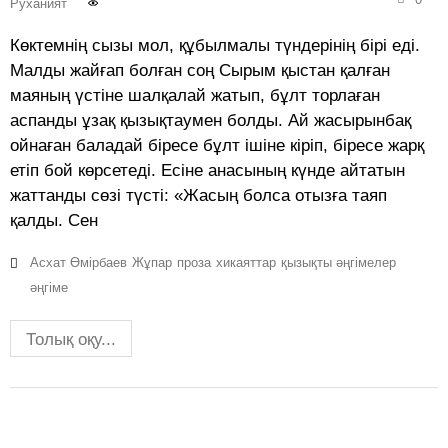
Руханият
Көктемнің сызы мол, құбылмалы түндерінің бірі еді.
Малды жайғап болған соң Сырым қыстан қалған
маяның үстіне шалқалай жатып, бұлт торлаған
аспанды ұзақ қызықтаумен болды. Ай жасырынбақ
ойнаған баладай біресе бұлт ішіне кіріп, біресе жарқ
етіп бой көрсетеді. Есіне анасының күнде айтатын
жаттанды сөзі түсті: «Жасың болса отызға таяп
қалды. Сен
Асхат Өмірбаев
Жұпар
проза
хикаяттар
қызықты әңгімелер
әңгіме
Толық оқу...