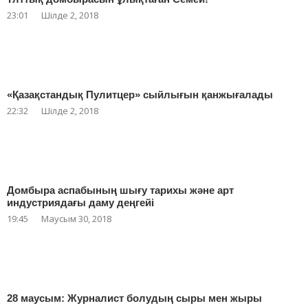
23:01
Шілде 2, 2018
«Қазақстандық Пулитцер» сыйлығын қанжығалады
22:32
Шілде 2, 2018
Домбыра аспабының шығу тарихы және арт
индустриядағы даму деңгейі
19:45
Маусым 30, 2018
28 маусым: Журналист болудың сыры мен жыры