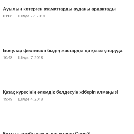
Ауылын көтерген азаматтарды ауданы ардақтады
01:06
Шілде 27, 2018
Бояулар фестивалі біздің жастарды да қызықтыруда
10:48
Шілде 7, 2018
Қазақ күресінің әлемдік белдесуін жіберіп алмаңыз!
19:49
Шілде 4, 2018
Ұлттық домбырасын ұлықтаған Семей!