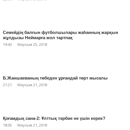
Семейдің балғын футболшылары жаһанның жарқын
жұлдызы Неймарға жол тартпақ
19:43
Маусым 25, 2018
Б.Жаншаеваның төбеден ұрғандай төрт мысалы
21:21
Маусым 21, 2018
Қоғамдық сана-2: Ұлттық тәрбие не үшін керек?
18:05
Маусым 21, 2018