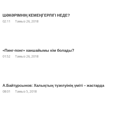
ШӘКӘРІМНІҢ КЕМЕҢГЕРЛІГІ НЕДЕ?
02:11
Тамыз 26, 2018
«Пинг-понг» ханшайымы кім болады?
01:52
Тамыз 26, 2018
А.Байтұрсынов: Халықтың түзелуінің үміті – жастарда
08:01
Тамыз 5, 2018