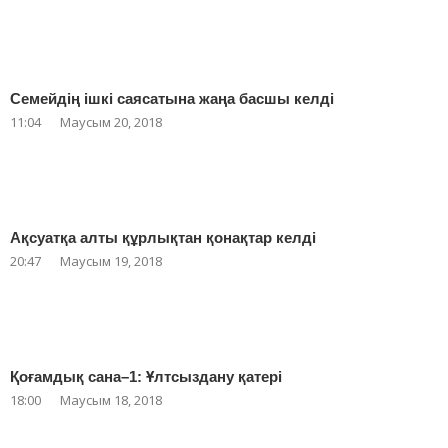
Семейдің ішкі саясатына жаңа басшы келді
11:04
Маусым 20, 2018
Ақсуатқа алты құрлықтан қонақтар келді
20:47
Маусым 19, 2018
Қоғамдық сана–1: Ұлтсыздану қатері
18:00
Маусым 18, 2018