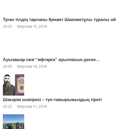
Туған тілдің тарланы Қинаят Шаяхметұлы туралы ой
20:23
Маусым 15, 2018
Ауызашар сөзі “ифтарға” ауыспасын десек…
20:30
Маусым 14, 2018
Шәкәрім шежіресі – түп-тамырымыздың тірегі
23:22
Маусым 11, 2018