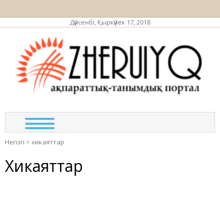
Дүйсенбі, Қыркүйек 17, 2018
ЖЕР
ақпа
та
по
Негізгі
>
хикаяттар
Хикаяттар