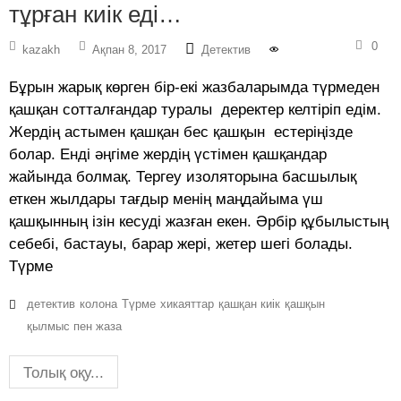
тұрған киік еді…
0
kazakh
Ақпан 8, 2017
Детектив
Бұрын жарық көрген бір-екі жазбаларымда түрмеден
қашқан сотталғандар туралы деректер келтіріп едім.
Жердің астымен қашқан бес қашқын естеріңізде
болар. Енді әңгіме жердің үстімен қашқандар
жайында болмақ. Тергеу изоляторына басшылық
еткен жылдары тағдыр менің маңдайыма үш
қашқынның ізін кесуді жазған екен. Әрбір құбылыстың
себебі, бастауы, барар жері, жетер шегі болады.
Түрме
детектив
колона
Түрме
хикаяттар
қашқан киік
қашқын
қылмыс пен жаза
Толық оқу...