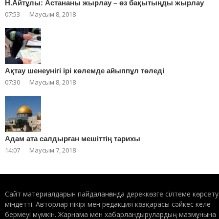
Н.Айтұлы: Астананы жырлау – өз бақытыңды жырлау
07:53
Маусым 8, 2018
Ақтау шенеунігі ірі көлемде айыппұл төледі
07:30
Маусым 8, 2018
Адам ата салдырған мешіттің тарихы
14:07
Маусым 7, 2018
Сайт материалдарын пайдаланғанда дереккөзге сілтеме көрсету
міндетті. Авторлар пікірі мен редакция көзқарасы сәйкес келе
бермеуі мүмкін. Жарнама мен хабарландырулардың мазмұнына