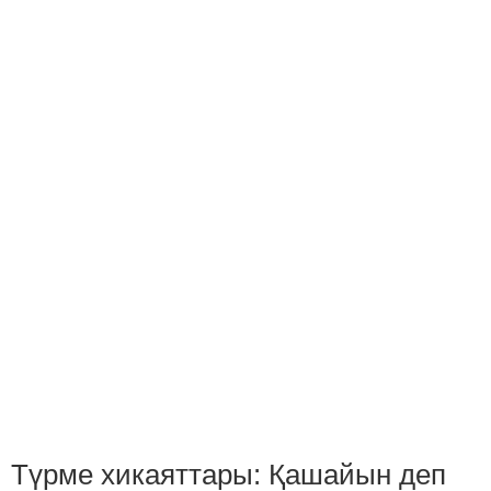
Түрме хикаяттары: Қашайын деп