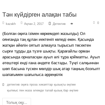
Тән күйдірген алақан табы
0
kazakh
Ақпан 2, 2017
Детектив
(Болған оқиға ізімен көркемдеп жазылды) Ол
оянғанда таң құлан иектеніп келеді екен. Қасында
жатқан әйелін оятып алмауға тырысып төсектен
сырғи тұрды да түзге шықты. Қарағайлы орман
арасында орналасқан ауыл әлі тұра қоймапты. Ауыл
әтештері енді ғана әндете бастады. Түңгі салқыннан
шөп басына түскен мөлдір шық атар таңның бозғылт
шапағымен шағылыса әрреңкілік
детектив
оқиға
проза
хикаяттар
қызықты әңгіме
қылмыс пен жаза
әлемде талай қызық бар
әңгіме
Толық оқу...