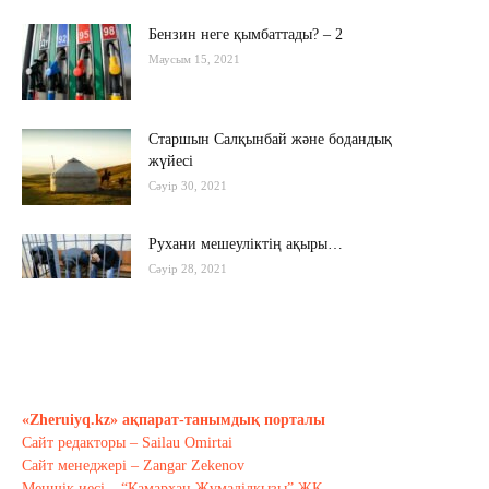
Бензин неге қымбаттады? – 2
Маусым 15, 2021
Старшын Салқынбай және бодандық
жүйесі
Сәуір 30, 2021
Рухани мешеуліктің ақыры…
Сәуір 28, 2021
Бүгінгі жастардың рухани әлемі
қандай?..
Сәуір 17, 2021
«Zheruiyq.kz» ақпарат-танымдық порталы
Сайт редакторы – Sailau Omirtai
Тағы оқу
Сайт менеджері – Zangar Zekenov
Меншік иесі – “Қамархан Жұмаділқызы” ЖК