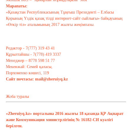
Марапаты:
«Қазақстан Республикасының Тұңғыш Президенті – Елбасы
Қорының Үздік қазақ тілді интернет-сайт сыйлығы» байқауының
«Өткір тіл» аталымының 2017 жылғы жеңімпазы.
Редактор - 7(777) 319 43 41
Құрылтайшы - 7(778) 419 3337
Менеджер – 8778 598 51 77
Мекенжай: Семей қаласы,
Порхоменко көшесі, 119
Сайт почтасы:
mail@zheruiyq.kz
Жоба туралы
«Zheruiyq.kz» порталына 2016 жылғы 18 қазанда ҚР Ақпарат
және Коммуникация министрлігінің № 16182-СИ куәлігі
берілген.