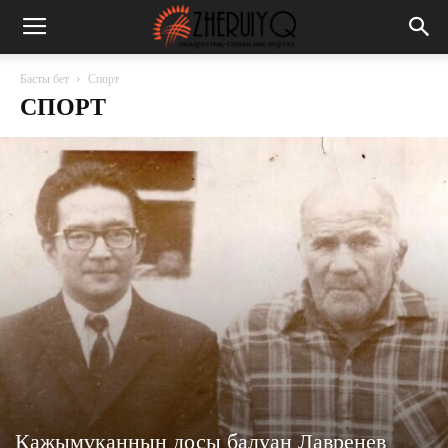
Басты бет
Спорт
СПОРТ
Қажымұқанның досы балуан Лавренев