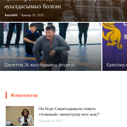
ауылдасымыз болған
kazakh
-
Қаңтар 16, 2021
Дәулеттің 26 жыл бұрынғы белдесуі
Еріктілер
Жаңалықтар
Оы бізде Сақыпзадықызы сияқты
«толковый» министрлер неге жоқ?!
Маусым 24, 2021