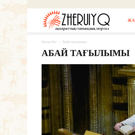
Жерұйық
ЖА
Басты бет
Абай тағылымы
АБАЙ ТАҒЫЛЫМЫ