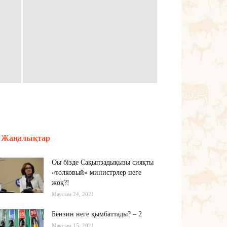
Жаңалықтар
Оы бізде Сақыпзадықызы сияқты
«толковый» министрлер неге
жоқ?!
Маусым 24, 2021
Бензин неге қымбаттады? – 2
Маусым 15, 2021