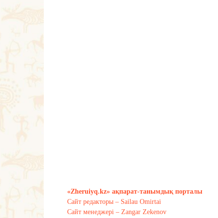
«Zheruiyq.kz» ақпарат-танымдық порталы
Сайт редакторы – Sailau Omirtai
Сайт менеджері – Zangar Zekenov