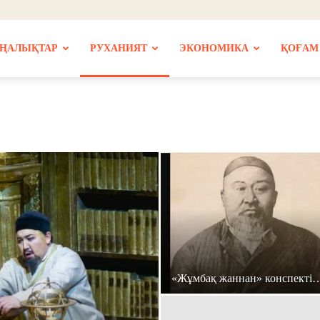
ҢАЛЫҚТАР
РУХАНИЯТ
ЭКОНОМИКА
ҚОҒАМ
«Жұмбақ жаннан» конспекті