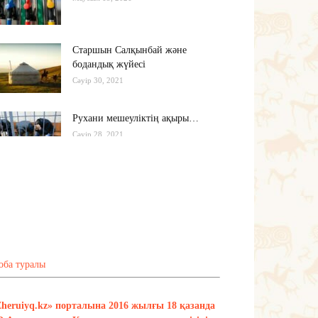
Старшын Салқынбай және
бодандық жүйесі
Сәуір 30, 2021
Рухани мешеуліктің ақыры…
Сәуір 28, 2021
Бүгінгі жастардың рухани әлемі
қандай?..
Сәуір 17, 2021
Тағы оқу
оба туралы
Zheruiyq.kz» порталына 2016 жылғы 18 қазанда