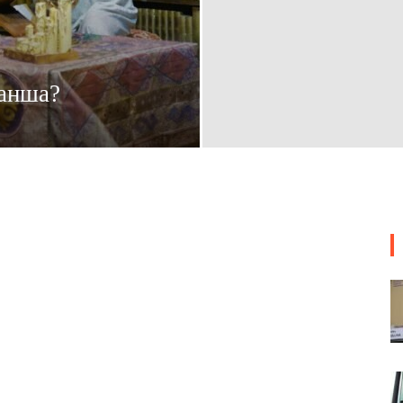
қанша?