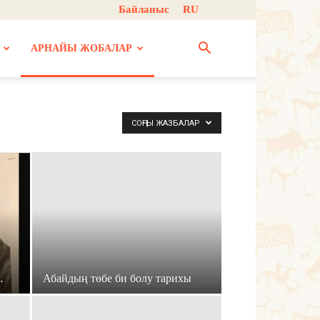
Байланыс
RU
АРНАЙЫ ЖОБАЛАР
СОҢҒЫ ЖАЗБАЛАР
…
Абайдың төбе би болу тарихы