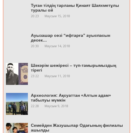
Туған тілдің тарланы Қинаят Шаяхметұлы
туралы ой
20:23
Маусым 15, 2018
Ауызашар сөзі “ифтарға” ауыспасын
десек…
20:30
Маусым 14, 2018
Шәкәрім шежіресі – түп-тамырымыздың
тірегі
23:22
Маусым 11, 2018
Археология: Ақсуаттан «Алтын адам»
табылуы мүмкін
22:28
Маусым 9, 2018
Cемейден Жазушылар Одағының филиалы
ашылды