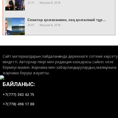
23:31
Маусым 8, 2018
Сенатор қозғағанмен, сең қозғалмай тұр…
20:07
Маусым 8, 2018
Н.Айтұлы: Астананы жырлау – өз
бақытыңды жырлау
Сайт материалдарын пайдаланғанда дереккөзге сілтеме көрсету
07:53
Маусым 8, 2018
міндетті. Авторлар пікірі мен редакция көзқарасы сәйкес келе
бермеуі мүмкін. Жарнама мен хабарландырулардың мазмұнына
жарнама беруші жауапты.
Ақтау шенеунігі ірі көлемде айыппұл төледі
07:30
Маусым 8, 2018
БАЙЛАНЫС:
+7(777) 382 42 75
Адам ата салдырған мешітің тарихы
+7(778) 496 17 88
14:07
Маусым 7, 2018