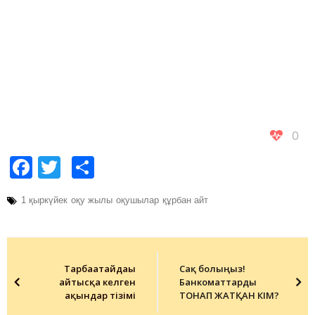
0
Facebook
Twitter
Share
1 қыркүйек
оқу жылы
оқушылар
құрбан айт
Post
navigation
Тарбағатайдағы
Сақ болыңыз!
айтысқа келген
Банкоматтарды
ақындар тізімі
ТОНАП ЖАТҚАН КІМ?