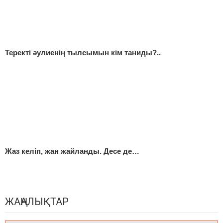
Теректі әулиенің тылсымын кім таниды?..
Жаз келіп, жан жайланды. Десе де…
ЖАҢАЛЫҚТАР