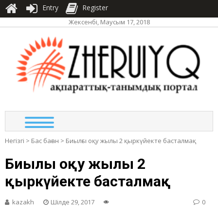
Entry
Register
Жексенбі, Маусым 17, 2018
ЖЕР
ақпа
та
по
Негізгі
>
Бас баған
>
Биылғы оқу жылы 2 қыркүйекте басталмақ
Биылғы оқу жылы 2
қыркүйекте басталмақ
kazakh
Шілде 29, 2017
0