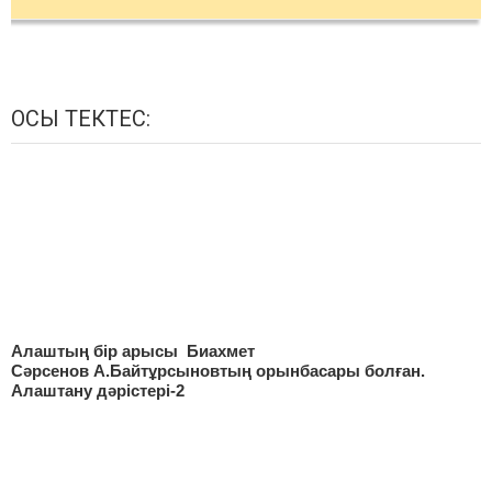
ОСЫ ТЕКТЕС:
Алаштың бір арысы Биахмет
Сәрсенов А.Байтұрсыновтың орынбасары болған.
Алаштану дәрістері-2