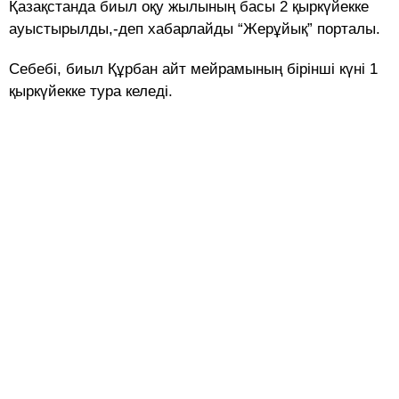
Қазақстанда биыл оқу жылының басы 2 қыркүйекке
ауыстырылды,-деп хабарлайды “Жерұйық” порталы.
Себебі, биыл Құрбан айт мейрамының бірінші күні 1
қыркүйекке тура келеді.