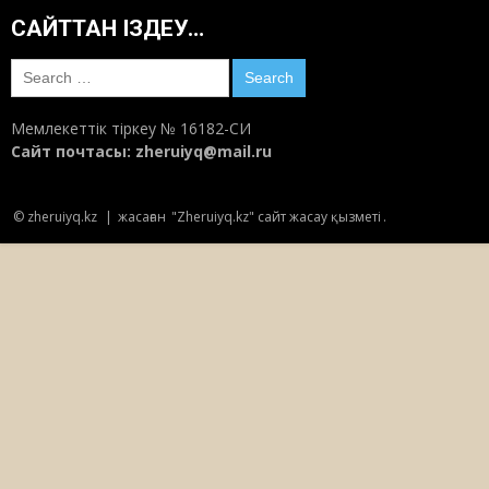
САЙТТАН ІЗДЕУ…
Олар ант қабылдады
20:52
Маусым 5, 2018
Search
for:
Мемлекеттік тіркеу № 16182-СИ
Отбасы құндылығындағы КЕЛІННІҢ РӨЛІ
Сайт почтасы:
zheruiyq@mail.ru
қандай?
07:05
Маусым 5, 2018
© zheruiyq.kz
|
жасаған
"Zheruiyq.kz" сайт жасау қызметі
.
Мәшһүр Жүсіп пен Шәкәрімнің соңғы
кездесуі
14:30
Маусым 4, 2018
БҰҰ қыз алып қашу дәстүріне қарсы шықты
10:57
Маусым 4, 2018
Мүрделері Меккеде қалған қазақтар