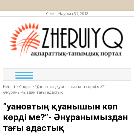
Сенбі, Наурыз 31, 2018
ЖЕР
ақпа
та
по
Негізгі
>
Спорт
>
“Қуановтың қуанышын көп көрді ме?”-
Әнұранымыздан тағы адастық
“Қуановтың қуанышын көп
көрді ме?”- Әнұранымыздан
тағы адастық