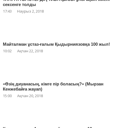
сексенге толды
17:43
Наурыз 2, 2018
Майталман ұстаз-ғалым Қыдырниязовқа 100 жыл!
10:02
Ақпан 22, 2018
«Өзің диуанасың, кімге пір боласың?» (Мырзан
Кенжебайға жауап)
15:00
Ақпан 20, 2018