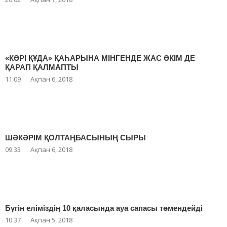
«КӘРІ ҚҰДА» ҚАҺАРЫНА МІНГЕНДЕ ЖАС ӘКІМ ДЕ
ҚАРАП ҚАЛМАПТЫ
11:09
Ақпан 6, 2018
ШӘКӘРІМ ҚОЛТАҢБАСЫНЫҢ СЫРЫ
09:33
Ақпан 6, 2018
Бүгін еліміздің 10 қаласында ауа сапасы төмендейді
10:37
Ақпан 5, 2018