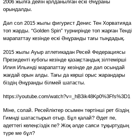
2006 жылға дейін қолданылған ескі Әнұраны
орындалды.
Дәл сол 2015 жылы фигурист Денис Тен Хорватияда
топ жарды. “Golden Spin” турнирінде топ жарған Тенді
марапаттау кезінде ескі Әнұранды тағы тыңдадық.
2015 жылы Ауыр атлетикадан Ресей Федерациясы
Президенті кубогы кезінде қазақстандық зілтемірші
Илия Ильинді марапаттау кезінде де дәл осындай
жағдай орын алды. Тағы да көрші орыс жарандары
біздің Әнұранды білмей шатасты.
https://youtube.com/watch?v=_hB3ik48Kp0%3Ffs%3D1
Міне, солай. Ресейліктер осымен төртінші рет біздің
Гимнді шатастырып отыр. Бұл қалай? Әдет пе,
әдеттегі келеңсіздік пе? Жоқ әлде саяси тұқыртудың
түре ме бұл?