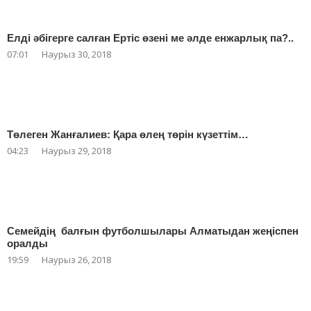
Елді әбігерге салған Ертіс өзені ме әлде енжарлық па?..
07:01
Наурыз 30, 2018
Төлеген Жанғалиев: Қара өлең төрін күзеттім…
04:23
Наурыз 29, 2018
Семейдің балғын футболшылары Алматыдан жеңіспен
оралды
19:59
Наурыз 26, 2018