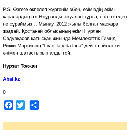
P.S. Өзгеге өкпелеп жүргенімізбен, өзіміздің әкім-
қаралардың өзі Әнұранды әжуалап тұрса, сол өзгеден
не сұраймыз… Мынау, 2012 жылы болған масқара
жағдай. Қостанай облысының әкімі Нұрлан
Сәдуақасов қатысқан жиында Мемлекеттік Гимнді
Рикки Мартиннің “Livin’ la vida loca” дейтін әйгілі хит
әнімен шатастырып алды ғой.
Нұрзат Тоғжан
Abai.kz
0
Facebook
Twitter
Share
Post