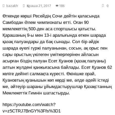
kazakh
Қараша 21, 2017
186
0
Өткенде көрші Ресейдің Сочи дейтін қаласында
Самбодан Әлем чимпионаты өтті. Оған 90
мемлекеттің 500-ден аса спортшысы қатысты.
Қарашаның 9-ы мен 13-і аралығында өткен шарада
қазақ палуандары да бақ сынады. Сол бір әйдік
шарада әуелі гүржі палуанынан, сосын, ақ орыс пен
сары орыстың үкілеген үміткерлерінен айласын
асырған біздің палуан Есет Қуанов (қазақ палуаны)
алтын жүлдені қанжығасына байлады. Есет Қуанов 62
келіге дейінгі салмақта күресті. Өкінішке орай,
Қуановтың қуанышын көп көрді ме, әлде әдейі істеді
ме, әйтеуір шараны ұйымдастырушлар Қазақстанның
Мемлекеттік Гимнін шатастырды.
https://youtube.com/watch?
v=z5CTRJ7BnGY%3Ffs%3D1