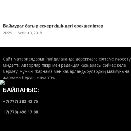
Баймұрат батыр ескерткішіндегі ерекшеліктер
20:29
Ақпан 3, 2018
Сайт материалдарын пайдаланғанда дереккөзге сілтеме көрсету
міндетті. Авторлар пікірі мен редакция көзқарасы сәйкес келе
бермеуі мүмкін. Жарнама мен хабарландырулардың мазмұнына
жарнама беруші жауапты.
БАЙЛАНЫС:
+7(777) 382 42 75
+7(778) 496 17 88