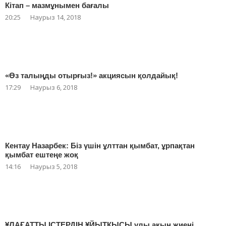
Кітап – мазмұнымен бағалы
20:25
Наурыз 14, 2018
«Өз талыңды отырғыз!» акциясын қолдайық!
17:29
Наурыз 6, 2018
Кентау Назарбек: Біз үшін ұлттан қымбат, ұрпақтан
қымбат ештеңе жоқ
14:16
Наурыз 5, 2018
ҰЛАҒАТТЫ ІСТЕРДІҢ ҰЙЫТҚЫСЫ ұлы ақын жиені