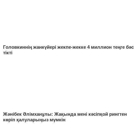
Головкиннің жанкүйері жекпе-жекке 4 миллион теңге бәс
тікті
Жәнібек Әлімxанұлы: Жақында мені кәсіпқой рингтен
көріп қалуларыңыз мүмкін