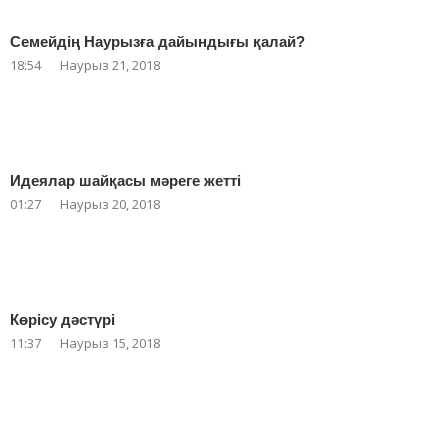
Семейдің Наурызға дайындығы қалай?
18:54
Наурыз 21, 2018
Идеялар шайқасы мәреге жетті
01:27
Наурыз 20, 2018
Көрісу дәстүрі
11:37
Наурыз 15, 2018