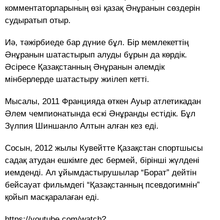
комментаторларының өзі қазақ Әнұранын сөздерін
судыратып отыр.
Иә, тәжірбиеде бар дүние бұл. Бір мемлекеттің
Әнұранын шатастырып алуды бұрын да көрдік.
Әсіресе Қазақстанның Әнұранын әлемдік
мінберлерде шатастыру жиілеп кетті.
Мысалы, 2011 Францияда өткен Ауыр атлетикадан
Әлем чемпионатында ескі Әнұранды естідік. Бұл
Зүлпия Шиншанло Алтын алған кез еді.
Сосын, 2012 жылы Кувейтте Қазақстан спортшысы
садақ атудан ешкімге дес бермей, бірінші жүлдені
иемденді. Ал ұйымдастырушылар “Борат” дейтін
бейсауат фильмдегі “Қазақстанның псевдогимнін”
қойып масқаралаған еді.
https://youtube.com/watch?