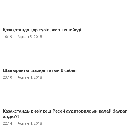
Қазақстанда қар түсіп, жел күшейеді
10:19
Ақпан 5, 2018
Шаңырақты шайқалтатын 8 себеп
23:10
Ақпан 4, 2018
Қазақстандық әзілкеш Ресей аудиториясын қалай баурап
алды?!
22:14
Ақпан 4, 2018