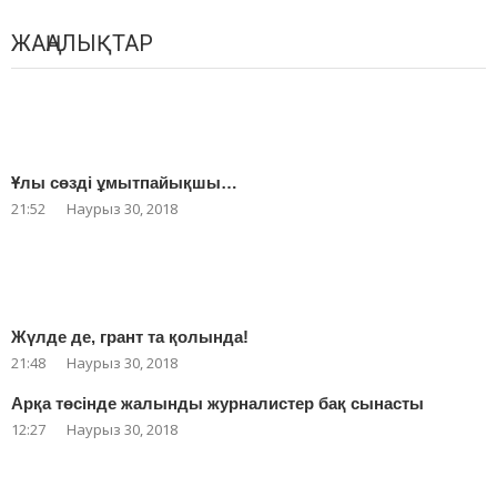
ЖАҢАЛЫҚТАР
Ұлы сөзді ұмытпайықшы…
21:52
Наурыз 30, 2018
Жүлде де, грант та қолында!
21:48
Наурыз 30, 2018
Арқа төсінде жалынды журналистер бақ сынасты
12:27
Наурыз 30, 2018