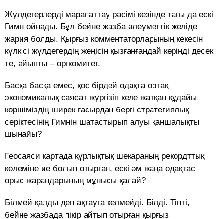
Жүлдегерлерді марапаттау рәсімі кезінде тағы да ескі
Гимн ойнады. Бұл бейне жазба әлеуметтік желіде
жария болды. Қырғыз комментаторларының кекесін
күлкісі жүлдегердің жеңісін қызғанғандай көрінді десек
те, айыпты – оргкомитет.
Басқа басқа емес, қос бірдей одақта ортақ
экономикалық саясат жүргізіп келе жатқан құдайы
көршіміздің ширек ғасырдан бергі стратегиялық
серіктесінің Гимнін шатастырып алуы қаншалықты
шынайы?
Геосаяси картада құрлықтық шекараның рекордттық
көлеміне ие болып отырған, ескі әм жаңа одақтас
орыс жарандарының мұнысы қалай?
Білмей қалды деп ақтауға келмейді. Білді. Тіпті,
бейне жазбада пікір айтып отырған қырғыз