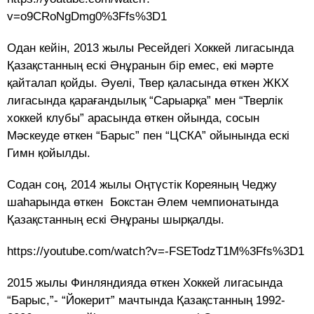
v=o9CRoNgDmg0%3Ffs%3D1
Одан кейін, 2013 жылы Ресейдегі Хоккей лигасында
Қазақстанның ескі Әнұранын бір емес, екі мәрте
қайталап қойды. Әуелі, Твер қаласында өткен ЖКХ
лигасында қарағандылық “Сарыарқа” мен “Тверлік
хоккей клубы” арасында өткен ойында, сосын
Мәскеуде өткен “Барыс” пен “ЦСКА” ойынында ескі
Гимн қойылды.
Содан соң, 2014 жылы Оңтүстік Кореяның Чеджу
шаһарында өткен Бокстан Әлем чемпионатында
Қазақстанның ескі Әнұраны шырқалды.
https://youtube.com/watch?v=-FSETodzT1M%3Ffs%3D1
2015 жылы Финляндияда өткен Хоккей лигасында
“Барыс,”- “Йокерит” мачтында Қазақстанның 1992-