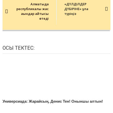
navigation
Алматыда
«ДҮЛДІЛДЕР
республикалық жас
ДҮБІРІНЕ» құлақ
ақындар айтысы
түріңіз
өтеді
ОСЫ ТЕКТЕС:
Универсиада: Жарайсың, Денис Тен! Оныншы алтын!