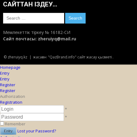
САЙТТАН ІЗДЕУ…
Search
for:
Мемлекеттік тіркеу № 16182-СИ
Сайт почтасы:
zheruiyq@mail.ru
© zheruiyq.kz
|
жасаған
"QazBrand.info" сайт жасау қызметі
.
Homepage
Entry
Entry
Register
Register
Authorization
Registration
*
*
Remember
Lost your Password?