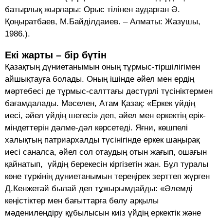
батырлық жырлары: Орыс тілінен аударған Ә.
Қоңыратбаев, М.Байділдаиев. – Алматы: Жазушы,
1986.).
Екі жарты – бір бүтін
Қазақтың дүниетанымын оның тұрмыс-тіршілігімен
айшықтауға болады. Оның ішінде әйел мен ердің
мәртебесі де тұрмыс-салттағы дәстүрлі түсініктермен
бағамдалады. Мәселен, Атам Қазақ: «Еркек үйдің
иесі, әйел үйдің шегесі» деп, әйел мен еркектің ерік-
міндеттерін дәлме-дәл көрсетеді. Яғни, көшпелі
халықтың патриархалды түсінігінде еркек шаңырақ
иесі саналса, әйел сол отаудың отын жағып, ошағын
қайнатып, үйдің берекесін кіргізетін жан. Бұл туралы
көне түркінің дүниетанымын тереңірек зерттеп жүрген
Д.Кенжетай былай деп тұжырымдайды: «Әлемді
кеңістіктер мен бағыттарға бөлу арқылы
мәденилендіру құбылысын киіз үйдің еркектік және