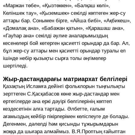
«Маржан төбе», «Қызтөккен», «Балқаш көлі»,
Келіншек тау», «Қыземшек» секілді көптеген жер-су
аттары бар. Сонымен бірге, «Айша бибі», «Ақбикеш»,
«Домалақ ана», «Бабажан қатын», «Қарашаш ана»,
«Гауһар ана» секілді әулие аналарымыздың
кесенелері бой көтерген қасиетті орындар да бар. Ал,
бұл жер-су аттары мен қасиетті орындар туралы ел
ішінде небір қызықты сырға толы әңгімелер
шертіледі.
Жыр-дастандарағы матриархат белгілері
Қазақтың Исламға дейінгі фольклорын тыңғылықты
зерттеген С.Қасқабасов көне жыр-дастандар мен
ертегілерде ана еркі дәуірі белгілерінің көптеп
кездесетінін алға тартады. Әлбетте, ғалым
ағамыздың кейбір пікірлерімен келіспеуге де болады.
Дегенмен, дәлелді һәм қисынды тұжырымдарын
жоққа да шығара алмаймыз. В.Я.Проптың ғайыптан