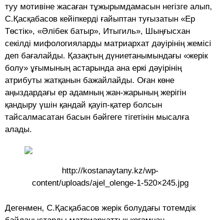
туу мотивіне жасаған тұжырымдамасын негізге алып,
С.Қасқабасов кейіпкерді ғайыптан туғызатын «Ер
Төстік», «Әлібек батыр», Итыгиль», Шыңғысхан
секілді мифологияларды матриархат дәуірінің жемісі
деп бағалайды. Қазақтың дүниетанымындағы «жерік
болу» ұғымының астарында ана еркі дәуірінің
атрибуты жатқанын бажайлайды. Оған көне
аңыздардағы ер адамның жан-жарының жерігін
қандыру үшін қандай қауіп-қатер болсын
тайсалмасатан басын бәйгеге тігетінін мысалға
алады.
http://kostanaytany.kz/wp-
content/uploads/ajel_olenge-1-520×245.jpg
Дегенмен, С.Қасқабасов жерік болудағы тотемдік