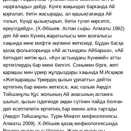
«қорғалады» дейді. Күнге жақындап барғанда Ай
қорғалап, бетін жасырады, ал қашықтағанда Ай
толып, Күнді қызықтырып, бетін түгел көрсетіп,
ереуілдейді», (Х.Әбішев. Аспан сыры. Алматы 1962)
деп Ай мен Күннің жаратылысы мен қозғалысы
хақында көне мифтік әңгімені жеткізеді. Бұдан басқа
қазақ фольклорында «Ай астындағы Айбарша», «Ай
бетіндегі жетім қыз, «Күн астындағы Күнекей» атты
ертегілердің бар екені белгілі. Сонымен бірге, жеті
қарақшы мен үркер жұлдыздары хақында М.Исқақов
«Жетіқарақшы Үркердің қызын ұрлапты» дейтін
ертегінің бар екенін жеткізсе, жас ғалым Ақеділ
Тойшанұлы Құс жолының Ай анасының аспанға
шығып, қызын іздегенде аққан сүтінен пайда болған
деп есептелетін ертегінің бар екенін алға тартады
(Ақеділ Тойшанұлы. Түрік-Моңғол мифиологиясы.
Алматы 2009). Х.Әбішев қазақ мифиологиясында
Венера жұлдызын Шолпан, Жарық жұлдызы,