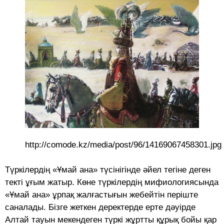
http://comode.kz/media/post/96/14169067458301.jpg
Түркілердің «Ұмай ана» түсінігінде әйел тегіне деген
текті ұғым жатыр. Көне түркілердің мифиологиясында
«Ұмай ана» ұрпақ жалғастығын жебейтін періште
саналады. Бізге жеткен деректерде ерте дәуірде
Алтай тауын мекендеген түркі жұртты құрық бойы қар