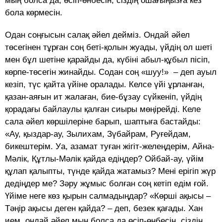
мың болса да, өсіп-өнбесін, сіздің ошағыңызға кез
бола көрмесін.
Одан соңғысын салақ әйел дейміз. Ондай әйел
төсегінен тұрған соң беті-қолын жуады, үйдің ол шеті
мен бұл шетіне қарайды да, күбіні абыл-құбыл пісіп,
көрпе-төсегін жинайды. Содан соң «шуу!» – деп ауыл
кезіп, түс қайта үйіне оралады. Келсе үйі ұрланған,
қазан-аяғын ит жалаған, бие-бұзау сүйкеніп, үйдің
қорадағы байлаулы қалған сиыры мөңірейді. Келе
сала әйел көршілеріне барып, шаптыға бастайды:
«Ау, қыздар-ау, Зылихам, Зүбайрам, Руғейдам,
бикештерім. Уа, азамат туған жігіт-желеңдерім, Айна-
Мәлік, Құтлы-Мәлік қайда едіңдер? Ойбай-ау, үйім
құлап қалыпты, түнде қайда жатамыз? Мені ерігіп жүр
дедіңдер ме? Зәру жұмыс болған соң кетіп едім ғой.
Үйіме неге көз қырын салмадыңдар? «Көрші ақысы –
Тәңір ақысы деген қайда? – деп, безек қағады. Хан
ием, ондай әйел мың болса да өсіп-өнбесін, сіздің