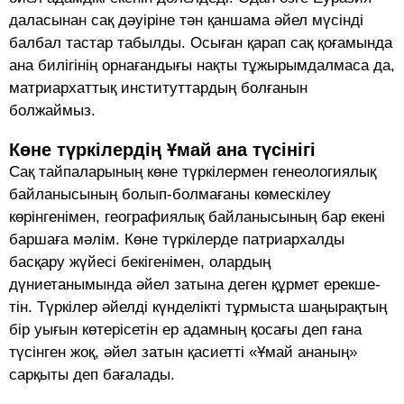
даласынан сақ дәуіріне тән қаншама әйел мүсінді
балбал тастар табылды. Осыған қарап сақ қоғамында
ана билігінің орнағандығы нақты тұжырымдалмаса да,
матриархаттық институттардың болғанын
болжаймыз.
Көне түркілердің Ұмай ана түсінігі
Сақ тайпаларының көне түркілермен генеологиялық
байланысының болып-болмағаны көмескілеу
көрінгенімен, географиялық байланысының бар екені
баршаға мәлім. Көне түркілерде патриархалды
басқару жүйесі бекігенімен, олардың
дүниетанымында әйел затына деген құрмет ерекше-
тін. Түркілер әйелді күнделікті тұрмыста шаңырақтың
бір уығын көтерісетін ер адамның қосағы деп ғана
түсінген жоқ, әйел затын қасиетті «Ұмай ананың»
сарқыты деп бағалады.