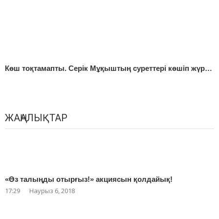
Көш тоқтамапты. Серік Мұқыштың суреттері көшіп жүр…
ЖАҢАЛЫҚТАР
«Өз талыңды отырғыз!» акциясын қолдайық!
17:29
Наурыз 6, 2018