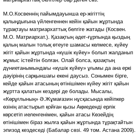
М.О.Косвеннің пайымдауынша ер-жігіттің
қалыңдығына үйленгеннен кейін қайын жұртында
тұрақтауы матриархаттық белгіге жатады (Косвен.
М.О. Матриархат.). Қазақтың әдет-ғұрпында қыздың
қалың малын толық өтеуге шамасы келмесе, күйеу
жігіт қайын жұртында «күшік күйеу» болып жалданып
жұмыс істейтін болған. Олай болса, қазақтың
дүниетанымындағы «күшік күйеу» ұғымы да ана еркі
дәуірінің сарқыншағы екені даусыз. Сонымен бірге,
кейде қайын атасының өтінішімен күйеу жігіт қайын
жұртта қалатын кездері де болады. Мысалы,
«Көрұғлының» Ә.Жұмағазин нұсқасында кейіпкер
өзінің атастырып қойған қызы Ақмеденді ерлік
көрсетіп иеленгенімен, қайын атасы Көзейдің
өтінішімен біраз жылға қайын жұртында тұрақтайтын
эпизод кездеседі (Бабалар сөзі. 49 том. Астана 2009).