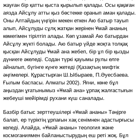
жауған бір қатты қыста қырылып қалады. Осы қақаған
аязда Айсұлу атты қыз бөстекке оранып аман қалады.
Оны Алтайдың үңгірін мекен еткен Аю батыр тауып
алып, Айсұлуды сұлқ жатқан жерінен Ұмай ананың
көмегімен тірілтіп алады. Көп ұзамай Аю батырдан
Айсұлу жүкті болады. Аю батыр үйде жоқта толқақ
қысқан Айсұлуды Ұмай ана жебеп, бір ұл бір қызды
дүниеге әкеледі. Содан түркі қауымы рулы елге
айналып, бүгінге күнге жетеді (Қазақтың мифтік
әңгімелері. Құрастырған Ш.Ыбыраев, П.Әуесбаева.
Ғылым баспасы. Алматы 2002). Яғни, көне бұл
аңыздан ұғатынымыз «Ұмай ана» ұрпақ жалғастығын
жебеуші мейірімді рухани күш саналады.
Базбір батыс зерттеушілері «Ұмай ананы» Тәңірге
балап, ер түріктің ұрпағын хақ сенімнен адастырғысы
келеді. Алайда, «Ұмай ананы» теология және
космоганиямен байланыстырудың еш реті жоқ. Бұл