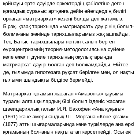
қойнауы ерте дәуірде еркектердің қабілетіне деген
қоғамдық сұраныс артқанға дейін әйелдердің билігі
орнаған «матриархат» кезеңі болды деп жатамыз.
Бірақ, қазақ тарихында «матриархат» дәуірінің болып-
болмағаны жөнінде тарихшыларымыз жақ ашпайды.
Тек, Батыс тарихшылары негізін салып берген
еуроцентризмнің теория-методологиясына сүйене
келе ежелгі дүние тарихының оқулықтарында
матриархат дәуірі болған деп болжамдайды. Әйтсе
де, ғылымда гипотезаға рұқсат берілгенімен, ол нақты
ғылыми шындықты білдіре бермейді.
Матриархат қоғамын жасаған «Амазонка» қауымы
туралы алғашқылардың бірі болып ізденіс жасаған
швеицариялық ғалым И.Я. Бахофен «Ана құқығы»
(1861) және американдық Л.Г. Моргана «Көне қоғам»
(1877) атты шығармаларында көне түркілерде ана еркі
қоғамының болғанын нақты атап көрсетпейді. Осы екі