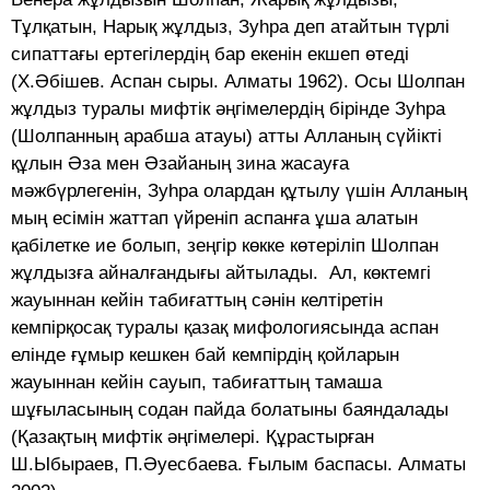
Тұлқатын, Нарық жұлдыз, Зуһра деп атайтын түрлі
сипаттағы ертегілердің бар екенін екшеп өтеді
(Х.Әбішев. Аспан сыры. Алматы 1962). Осы Шолпан
жұлдыз туралы мифтік әңгімелердің бірінде Зуһра
(Шолпанның арабша атауы) атты Алланың сүйікті
құлын Әза мен Әзайаның зина жасауға
мәжбүрлегенін, Зуһра олардан құтылу үшін Алланың
мың есімін жаттап үйреніп аспанға ұша алатын
қабілетке ие болып, зеңгір көкке көтеріліп Шолпан
жұлдызға айналғандығы айтылады. Ал, көктемгі
жауыннан кейін табиғаттың сәнін келтіретін
кемпірқосақ туралы қазақ мифологиясында аспан
елінде ғұмыр кешкен бай кемпірдің қойларын
жауыннан кейін сауып, табиғаттың тамаша
шұғыласының содан пайда болатыны баяндалады
(Қазақтың мифтік әңгімелері. Құрастырған
Ш.Ыбыраев, П.Әуесбаева. Ғылым баспасы. Алматы