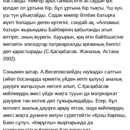
бастайды. Кемпір арыстанның етін астаудан қос
қолдап ол ұртына бір, бұл ұртына бір тықты. Үш күн,
үш түн ұйықтайды. Содан кемпір Әлібек батырға
жүкті болады» деген ертегіні, сондай-ақ, «Алпамыс
батыр» жырындағы Байбөрінің қабыланды атып
өлтіріп, оның жүрегін, бауырын, қоң етін бәйбішесіне
жегізетін эпизодтар патриархалды қоғамның белгісі
деп қарастырады (С.Қасқабасов. Жаназық. Астана
2002).
Сонымен қатар, А.Веселовскийдің «кувада» салтын
(әйел босанарда еркектің үйден кетіп қалуы) аналық
дәуірге жатқызуын негізге алып, С.Қасқабасов
кейіпкердің әкесі үйде жоқта тууын да матриархат
дәуіріне тән мотив деп тұжырымдайды. Егер, бұл
мотивті аналық дәуірге арқау етсек, онда кейіпкердің
әкесі жоқта дүниеге келуін суреттейтін «Қозы Көрпеш,
Баян сұлу», «Көрұғлы» жырларында да
матриархаттық белгілер бар деген сөз.