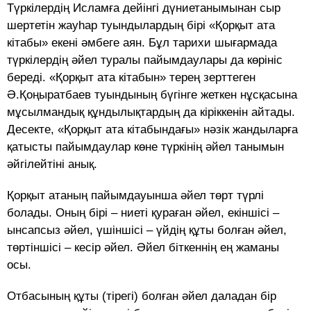
Түркілердің Исламға дейінгі дүниетанымынан сыр
шертетін жауһар туындылардың бірі «Қорқыт ата
кітабы» екені әмбеге аян. Бұл тарихи шығармада
түркілердің әйел туралы пайымдаулары да көрініс
береді. «Қорқыт ата кітабын» терең зерттеген
Ә.Қоңыратбаев туындының бүгінге жеткен нұсқасына
мұсылмандық құндылықтардың да кіріккенін айтады.
Десекте, «Қорқыт ата кітабындағы» нәзік жандыларға
қатысты пайымдаулар көне түркінің әйел танымын
әйгілейтіні анық.
Қорқыт атаның пайымдауынша әйел төрт түрлі
болады. Оның бірі – ниеті қураған әйел, екіншісі –
ынсапсыз әйел, үшіншісі – үйдің құты болған әйел,
төртіншісі – кесір әйел. Әйел біткеннің ең жаманы
осы.
Отбасының құты (тірегі) болған әйел даладан бір