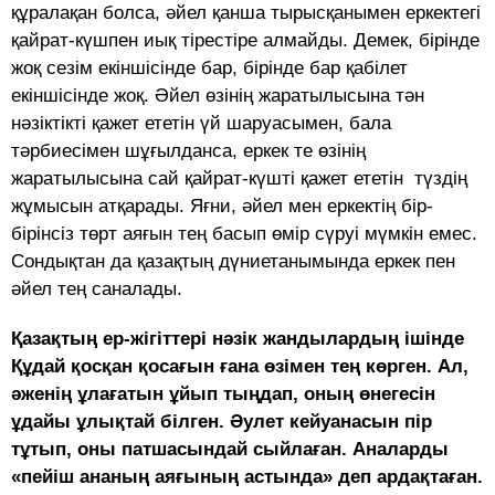
құралақан болса, әйел қанша тырысқанымен еркектегі
қайрат-күшпен иық тірестіре алмайды. Демек, бірінде
жоқ сезім екіншісінде бар, бірінде бар қабілет
екіншісінде жоқ. Әйел өзінің жаратылысына тән
нәзіктікті қажет ететін үй шаруасымен, бала
тәрбиесімен шұғылданса, еркек те өзінің
жаратылысына сай қайрат-күшті қажет ететін түздің
жұмысын атқарады. Яғни, әйел мен еркектің бір-
бірінсіз төрт аяғын тең басып өмір сүруі мүмкін емес.
Сондықтан да қазақтың дүниетанымында еркек пен
әйел тең саналады.
Қазақтың ер-жігіттері нәзік жандылардың ішінде
Құдай қосқан қосағын ғана өзімен тең көрген. Ал,
әженің ұлағатын ұйып тыңдап, оның өнегесін
ұдайы ұлықтай білген. Әулет кейуанасын пір
тұтып, оны патшасындай сыйлаған. Аналарды
«пейіш ананың аяғының астында» деп ардақтаған.