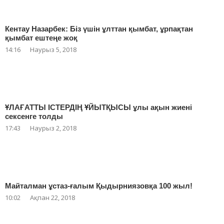
Кентау Назарбек: Біз үшін ұлттан қымбат, ұрпақтан
қымбат ештеңе жоқ
14:16
Наурыз 5, 2018
ҰЛАҒАТТЫ ІСТЕРДІҢ ҰЙЫТҚЫСЫ ұлы ақын жиені
сексенге толды
17:43
Наурыз 2, 2018
Майталман ұстаз-ғалым Қыдырниязовқа 100 жыл!
10:02
Ақпан 22, 2018