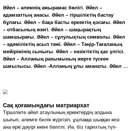
Әйел – әлемнің ажырамас бөлігі. Әйел –
адамзаттың анасы. Әйел – тіршіліктің бастау
бұлағы. Әйел – бақа басты еркектің қосағы. Әйел
– отбасының өзегі. Әйел – шаңырақтың
шамшырағы. Әйел – сұлулықтың символы. Әйел
– әдеміліктің асыл тәжі. Әйел – Тәңір-Тағаланың
мейірімінің сынығы. Әйел – нәзіктіктің қас үлгісі.
Әйел – Алланың рахымының жерге түскен
шағылысы. Әйел -Алланың ұлы аманаты. Әйел
…
Сақ қоғамындағы матриархат
Тіршілікте әйел атаулының еркектердің алдына
шығып, әлемге билік жүргізіп, ұшпаққа шыққан кезі
ана еркі дәуірі екені белгілі. Иә, біз тарихтың түп-