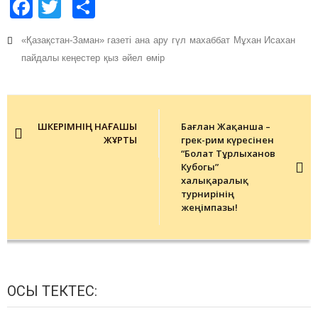
Facebook
Twitter
Share
«Қазақстан-Заман» газеті
ана
ару
гүл
махаббат
Мұхан Исахан
пайдалы кеңестер
қыз
әйел
өмір
Post
navigation
ШӘКЕРІМНІҢ НАҒАШЫ
Бағлан Жақанша –
ЖҰРТЫ
грек-рим күресінен
“Болат Тұрлыxанов
Кубогы”
xалықаралық
турнирінің
жеңімпазы!
ОСЫ ТЕКТЕС: