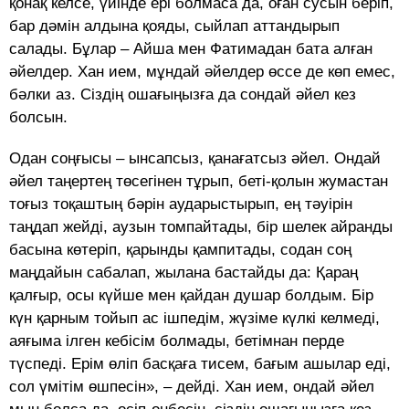
қонақ келсе, үйінде ері болмаса да, оған сусын беріп,
бар дәмін алдына қояды, сыйлап аттандырып
салады. Бұлар – Айша мен Фатимадан бата алған
әйелдер. Хан ием, мұндай әйелдер өссе де көп емес,
бәлки аз. Сіздің ошағыңызға да сондай әйел кез
болсын.
Одан соңғысы – ынсапсыз, қанағатсыз әйел. Ондай
әйел таңертең төсегінен тұрып, беті-қолын жумастан
тоғыз тоқаштың бәрін аударыстырып, ең тәуірін
таңдап жейді, аузын томпайтады, бір шелек айранды
басына көтеріп, қарынды қампитады, содан соң
маңдайын сабалап, жылана бастайды да: Қараң
қалғыр, осы күйше мен қайдан душар болдым. Бір
күн қарным тойып ас ішпедім, жүзіме күлкі келмеді,
аяғыма ілген кебісім болмады, бетімнан перде
түспеді. Ерім өліп басқаға тисем, бағым ашылар еді,
сол үмітім өшпесін», – дейді. Хан ием, ондай әйел