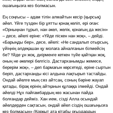
ошағыңызға кез болмасын.
Ең соңғысы – адам тілін алмайтын кесір (қырсық)
әйел. Үйге түзден бір ұятты қонақ келіп, ері оған:
«Орныңнан тұрып, нан әкел, желік, қонағың да жесін»
– десе, әйелі еріне: «Үйде піскен нан жоқ», – дейді.
«Барыңды бер», десе, әйелі: «Не сандалып отырсың,
үйіңнің әлдеқашан қу молаға айналғанын білмейсің
бе? Үйде ұн жоқ, диірменге кеткен түйе қайтқан жоқ,
оның не әкелері белгісіз. Дастарханымды жемесе,
берерім жоқ», – деп бармағын көрсетеді, еріне сыртын
беріп, дастарханды кісі алдына лақтырып тастайды.
Ондай әйелге мың сөз айтсаң, соның бәріне жауап
қатады, бірақ ерінің айтқанын құлаққа ілмейді. Ондай
әйелді Нұх пайғамбардың көз жасынан пайда
болғандар дейміз. Хан ием, сізді Алла осындай
әйелдерден сақтасын, ондай әйел сіздің ошағыңызға
кез болмасын» (Қорқыт ата кітабы оғыздардың