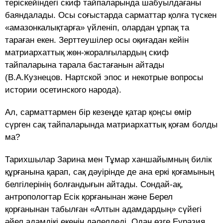
теріскейіндегі скиф тайпаларында шабуылдағаны
баяндалады. Осы соғыстарда сарматтар қолға түскен
«амазонкалықтарға» үйленіп, олардан ұрпақ та
тараған екен. Зерттеушілер осы оқиғадан кейін
матриархаттық жөн-жоралғылардың скиф
тайпаларына тарала бастағанын айтады
(В.А.Кузнецов. Нартской эпос и некотрые вопросы
истории осетинского народа).
Ал, сарматтармен бір кезеңде қатар қоңсы өмір
сүрген сақ тайпаларында матриархаттық қоғам болды
ма?
Тарихшылар Зарина мен Тұмар ханшайымның билік
құрғанына қарап, сақ дәуірінде де ана еркі қоғамының
белгілерінің болғандығын айтады. Сондай-ақ,
антропологтар Есік қорғанынан және Берел
қорғанынан табылған «Алтын адамдардың» сүйегі
әйел адамдікі екенін дәлелдеді. Одан өзге Еуразия