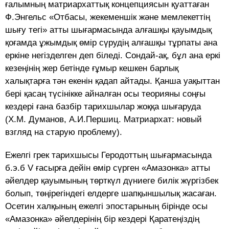
ғалымның матриархаттық концепциясын қуаттаған
Ф.Энгельс «Отбасы, жекеменшік және мемлекеттің
шығу тегі» атты шығармасында алғашқы қауымдық
қоғамда ұжымдық өмір сүрудің алғашқы тұрпаты ана
еркіне негізделген деп біледі. Сондай-ақ, бұл ана еркі
кезеңінің жер бетінде ғұмыр кешкен барлық
халықтарға тән екенін қадап айтады. Қанша уақыттан
бері қасаң түсінікке айналған осы теорияны соңғы
кездері ғана базбір тарихшылар жоққа шығаруда
(X.М. Думанов, А.И.Першиц. Матриархат: новый
взгляд на старую проблему).
Ежелгі грек тарихшысы Геродоттың шығармасында
б.э.б V ғасырға дейін өмір сүрген «Амазонка» атты
әйелдер қауымының төрткүл дүниеге билік жүргізбек
болып, төңірегіндегі елдерге шапқыншылық жасаған.
Осетин халқының ежелгі эпостарының бірінде осы
«Амазонка» әйелдерінің бір кездері Қаратеңіздің