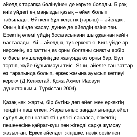
әйелдік тарапқа бөлінуінен де көруге болады. Бірақ
киіз үйдегі ең маңызды қазық – әйел болып
табылады. Өйткені бұл кеңістік (ғарыш) – әйелдікі.
Оның ішінде жасау, дүние де әйелдің өзіне тән.
Еректің әлемі үйдің босағасынани шықққаннан кейін
басталады. Үй – әйелдікі, түз еркектікі. Киіз үйде әр
нәрсенің, әр заттың өз орны болғаны сияқты әрбір
отбасы мүшелерінің де жанұяда өз орны бар. Бұл
тәртіп, жүйе бұзылмауы тиіс. Яғни, әйелге тән заттар
өз тарапында болып, еркек жағына ауысып кетпеуі
керек» (Д.Кенжетай. Қожа Ахмет Иасауи
дүниетанымы. Түркістан 2004).
Қазақ «екі жарты, бір бүтін» деп әйел мен еркектің
теңдігін паш еткен. Жаратылыс заңдылығында әйел
сұлулық пен нәзіктіктің үлгісі саналса, еркектің
пешенесіне қайрат-күш пен жігерді сарқа жұмсау
жазылған. Еркек әйелдегі жіңішке, нәзік сезімнен