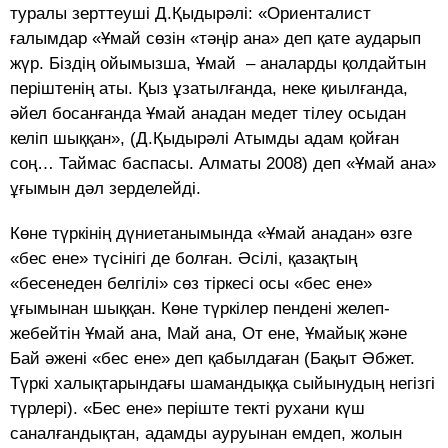
туралы зерттеуші Д.Қыдырәлі: «Ориенталист
ғалымдар «Ұмай сөзін «тәңір ана» деп қате аударып
жүр. Біздің ойымызша, Ұмай – аналарды қолдайтын
періштенің аты. Қыз ұзатылғанда, неке қиылғанда,
әйел босанғанда Ұмай анадан медет тілеу осыдан
келіп шыққан», (Д.Қыдырәлі Атымды адам қойған
соң… Таймас баспасы. Алматы 2008) деп «Ұмай ана»
ұғымын дәл зерделейді.
Көне түркінің дүниетанымында «Ұмай анадан» өзге
«бес ене» түсінігі де болған. Әсілі, қазақтың
«бесенеден белгілі» сөз тіркесі осы «бес ене»
ұғымынан шыққан. Көне түркілер пендені желеп-
жебейтін Ұмай ана, Май ана, От ене, Ұмайық және
Бай әжені «бес ене» деп қабылдаған (Бақыт Әбжет.
Түркі халықтарындағы шамандыққа сыйынудың негізгі
түрлері). «Бес ене» періште текті рухани күш
саналғандықтан, адамды ауруынан емдеп, жолын