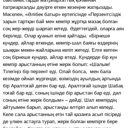
байланыстарды матриархаттық қоғамнан
патриархалды дәуірге өткен кезеңіне жатқызады.
Мәселен, «Әлібек батыр» ертегісінде «Перзентсіздік
зарын тартқан бай мен кемпір жұртқа мазақ болған
соң жер-жерді шарлап кетеді. Әдеттегідей, оларға аян
беріледі. Олар қуанып еліне қайтады. «Бірнеше
күндер, айлар өткенде, кемпір-шал баяғы өздерінің
шыққан мекен-жайларына келіп жетеді. Елге келген
соң бірнеше күндер, айлар өтеді. Күндерде бір күн
кемпір арыстанның етіне жерік болып: «Шалым!
Тілегіңіз бір перзент еді. Олай болса, мен бала
кезімде ойнап жүргенде, өзіміздің ауылдың артында
бір Аралтоғай деген бар еді, Аралтоғай ішінде Шабақ
тоғай бар еді, соның ішінде бір арыстан бар еді, дәл
соның етіне жерік болдым» – дейді. Шал кемпірдің
айтуымен барып, арыстанды өлтіріп алып келеді.
Келе сала арыстанның етін тай қазанға асып пісіреді
де үлкен астауға турап, жерік болған кемпірге бере