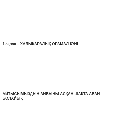
1 ақпан – ХАЛЫҚАРАЛЫҚ ОРАМАЛ КҮНІ
АЙТЫСЫМЫЗДЫҢ АЙБЫНЫ АСҚАН ШАҚТА АБАЙ
БОЛАЙЫҚ