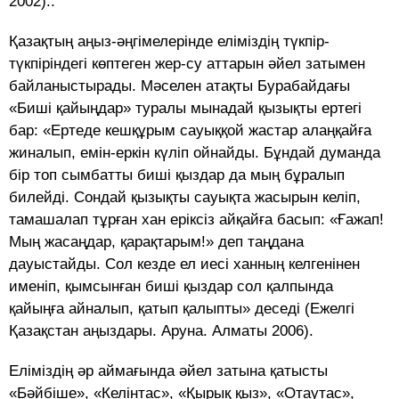
2002)..
Қазақтың аңыз-әңгімелерінде еліміздің түкпір-
түкпіріндегі көптеген жер-су аттарын әйел затымен
байланыстырады. Мәселен атақты Бурабайдағы
«Биші қайыңдар» туралы мынадай қызықты ертегі
бар: «Ертеде кешқұрым сауыққой жастар алаңқайға
жиналып, емін-еркін күліп ойнайды. Бұндай думанда
бір топ сымбатты биші қыздар да мың бұралып
билейді. Сондай қызықты сауықта жасырын келіп,
тамашалап тұрған хан еріксіз айқайға басып: «Ғажап!
Мың жасаңдар, қарақтарым!» деп таңдана
дауыстайды. Сол кезде ел иесі ханның келгенінен
именіп, қымсынған биші қыздар сол қалпында
қайыңға айналып, қатып қалыпты» деседі (Ежелгі
Қазақстан аңыздары. Аруна. Алматы 2006).
Еліміздің әр аймағында әйел затына қатысты
«Бәйбіше», «Келінтас», «Қырық қыз», «Отаутас»,