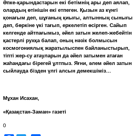
Әпке-қарындастарын екі бетімнің ары деп аялап,
олардың өтінішін екі етпеген. Қызын аз күнгі
қонағым деп, шұғаның қиығы, алтынның сынығы
деп, бөркіне үкі тағып, еркелетіп өсірген. Сайып
келгенде айтпағымыз, әйел затын желеп-жебейтін
қастерлі рухқа балап, оның нәзік болмысын
космогониялық жаратылыспен байланыстырып,
тіпті жер-су атауларын да әйел затымен атаған
жаһандағы бірегей ұлтпыз. Яғни, әлем әйел затын
сыйлауда бізден үлгі алсын демекшіміз…
Мұхан Исахан,
«Қазақстан-Заман» газеті
0