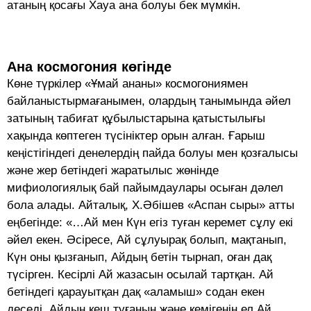
атаның қосағы Хауа ана болуы бек мүмкін.
Ана космогония көгінде
Көне түркілер «Ұмай ананы» космогониямен
байланыстырмағанымен, олардың танымында әйел
затының табиғат құбылыстарына қатыстылығы
хақында көптеген түсініктер орын алған. Ғарыш
кеңістігіндегі денелердің пайда болуы мен қозғалысы
және жер бетіндегі жаратылыс жөнінде
мифиологиялық бай пайымдаулары осыған дәлел
бола алады. Айталық, Х.Әбішев «Аспан сыры» атты
еңбегінде: «…Ай мен Күн егіз туған керемет сұлу екі
әйел екен. Әсіресе, Ай сұлуырақ болып, мақтанып,
Күн оны қызғанып, Айдың бетін тырнап, оған дақ
түсірген. Кесірлі Ай жазасын осылай тартқан. Ай
бетіндегі қарауытқан дақ «аламыш» содан екен
деседі. Айдың кеш туғанын және кемігенін ел Ай