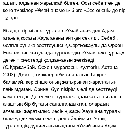
ашып, алдынан жарылқай білген. Осы себептен де
көне түркілер «Ұмай анамен» бірге «бес енені» де пір
тұтқан.
Біздің пікірімізше түркілер «Ұмай ана» деп Адам
атаның қосағы Хауа ананы айтқан секілді. Себебі,
белгілі руника зерттеушісі Қ.Сартқожаұлы да Орхон-
Енесей тас жазуында түркілердің «Ұмай текті ұрпақ»
деген тіркестерді қолданғанын жеткізеді
(С.Қаржаубай. Орхон мұралары. Күлтегін. Астана
2003). Демек, түркілер «Ұмай ананы» Тәңірге
баламай, керісінше оның жатырынан жаралғанын
пайымдаған. Әрине, бұл пікіріміз әлі де зерттеуді
қажет етеді. Дегенмен, түркілер адамзат атты алып
ағаштың бір бұтағы саналғандықтан, олардың
алғашқы жаратылыс иесінің жары Хауа ана туралы
білмеуі де мүмкін емес деп ойлаймыз. Яғни,
түркілердің дүниетанымындағы «Ұмай ана» Адам