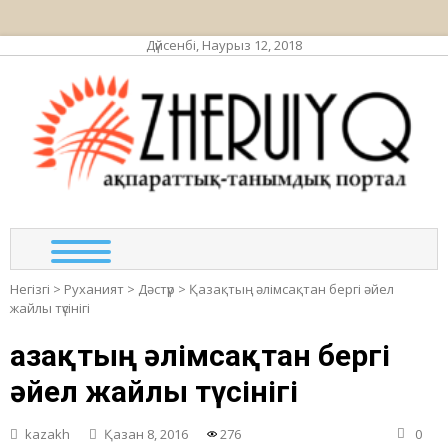
Дүйсенбі, Наурыз 12, 2018
ЖЕР
ақпа
та
по
Негізгі
>
Руханият
>
Дәстүр
>
Қазақтың әлімсақтан бергі әйел
жайлы түсінігі
Қазақтың әлімсақтан бергі
әйел жайлы түсінігі
kazakh
Қазан 8, 2016
276
0