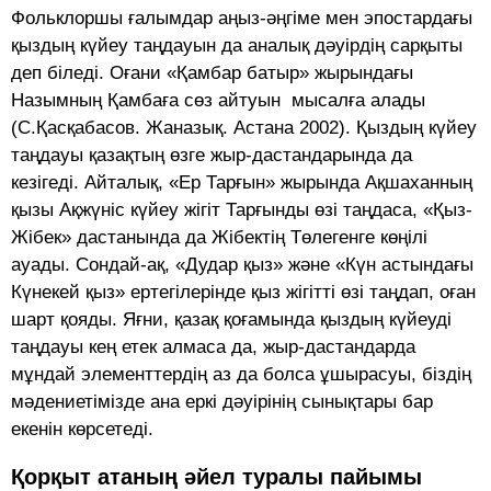
Фольклоршы ғалымдар аңыз-әңгіме мен эпостардағы
қыздың күйеу таңдауын да аналық дәуірдің сарқыты
деп біледі. Оғани «Қамбар батыр» жырындағы
Назымның Қамбаға сөз айтуын мысалға алады
(С.Қасқабасов. Жаназық. Астана 2002). Қыздың күйеу
таңдауы қазақтың өзге жыр-дастандарында да
кезігеді. Айталық, «Ер Тарғын» жырында Ақшаханның
қызы Ақжүніс күйеу жігіт Тарғынды өзі таңдаса, «Қыз-
Жібек» дастанында да Жібектің Төлегенге көңілі
ауады. Сондай-ақ, «Дудар қыз» және «Күн астындағы
Күнекей қыз» ертегілерінде қыз жігітті өзі таңдап, оған
шарт қояды. Яғни, қазақ қоғамында қыздың күйеуді
таңдауы кең етек алмаса да, жыр-дастандарда
мұндай элементтердің аз да болса ұшырасуы, біздің
мәдениетімізде ана еркі дәуірінің сынықтары бар
екенін көрсетеді.
Қорқыт атаның әйел туралы пайымы