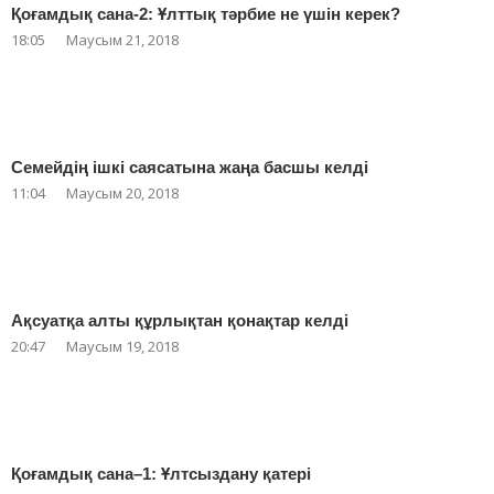
Қоғамдық сана-2: Ұлттық тәрбие не үшін керек?
18:05
Маусым 21, 2018
Семейдің ішкі саясатына жаңа басшы келді
11:04
Маусым 20, 2018
Ақсуатқа алты құрлықтан қонақтар келді
20:47
Маусым 19, 2018
Қоғамдық сана–1: Ұлтсыздану қатері