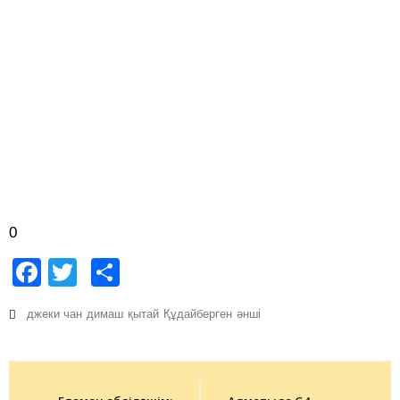
0
Facebook
Twitter
Share
джеки чан
димаш
қытай
Құдайберген
әнші
Post
navigation