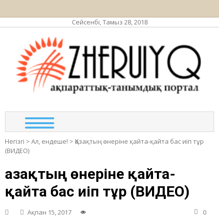
Сейсенбі, Тамыз 28, 2018
ЖЕР
ақпа
та
по
Негізгі
>
Ал, ендеше!
>
Қазақтың өнеріне қайта-қайта бас иіп тұр
(ВИДЕО)
Қазақтың өнеріне қайта-
қайта бас иіп тұр (ВИДЕО)
Ақпан 15, 2017
0