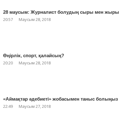
28 маусым: Журналист болудың сыры мен жыры
20:57
Маусым 28, 2018
Өңірлік, спорт, қалайсың?
20:20
Маусым 28, 2018
«Аймақтар әдебиеті» жобасымен таныс болыңыз
22:49
Маусым 27, 2018