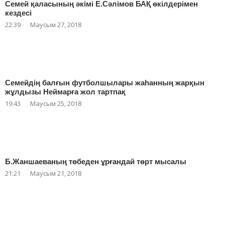
Семей қаласының әкімі Е.Сәлімов БАҚ өкілдерімен
кездесі
22:39
Маусым 27, 2018
Семейдің балғын футболшылары жаһанның жарқын
жұлдызы Неймарға жол тартпақ
19:43
Маусым 25, 2018
Б.Жаншаеваның төбеден ұрғандай төрт мысалы
21:21
Маусым 21, 2018