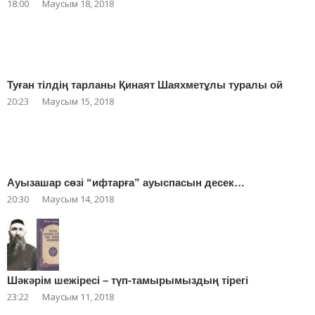
18:00
Маусым 18, 2018
Туған тілдің тарланы Қинаят Шаяхметұлы туралы ой
20:23
Маусым 15, 2018
Ауызашар сөзі “ифтарға” ауыспасын десек…
20:30
Маусым 14, 2018
Шәкәрім шежіресі – түп-тамырымыздың тірегі
23:22
Маусым 11, 2018