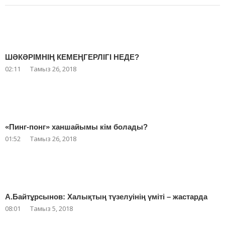
ШӘКӘРІМНІҢ КЕМЕҢГЕРЛІГІ НЕДЕ?
02:11
Тамыз 26, 2018
«Пинг-понг» ханшайымы кім болады?
01:52
Тамыз 26, 2018
А.Байтұрсынов: Халықтың түзелуінің үміті – жастарда
08:01
Тамыз 5, 2018