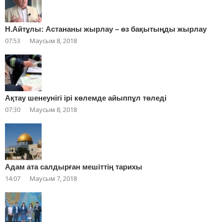
Н.Айтұлы: Астананы жырлау – өз бақытыңды жырлау
07:53
Маусым 8, 2018
Ақтау шенеунігі ірі көлемде айыппұл төледі
07:30
Маусым 8, 2018
Адам ата салдырған мешіттің тарихы
14:07
Маусым 7, 2018