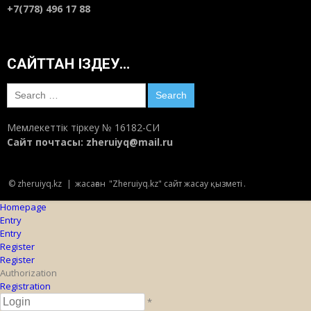
+7(778) 496 17 88
САЙТТАН ІЗДЕУ…
Search
for:
Мемлекеттік тіркеу № 16182-СИ
Сайт почтасы:
zheruiyq@mail.ru
© zheruiyq.kz
|
жасаған
"Zheruiyq.kz" сайт жасау қызметі
.
Homepage
Entry
Entry
Register
Register
Authorization
Registration
*