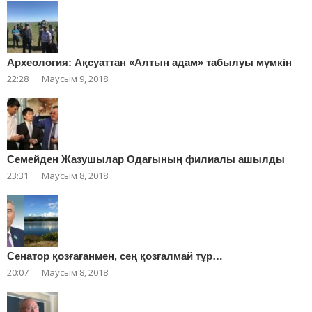
Археология: Ақсуаттан «Алтын адам» табылуы мүмкін
22:28
Маусым 9, 2018
Cемейден Жазушылар Одағының филиалы ашылды
23:31
Маусым 8, 2018
Сенатор қозғағанмен, сең қозғалмай тұр…
20:07
Маусым 8, 2018