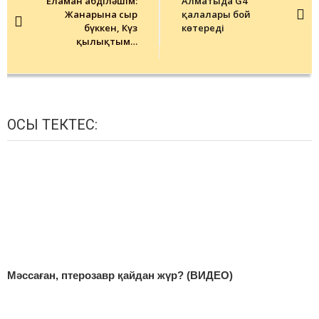
Еламан Қабділәшім:
Алматыда G4
Жанарына сыр
қалалары бой
бүккен, Күз
көтереді
қылықтым…
ОСЫ ТЕКТЕС:
Мәссаған, птерозавр қайдан жүр? (ВИДЕО)