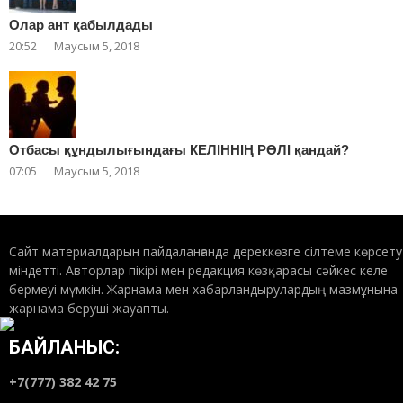
Олар ант қабылдады
20:52
Маусым 5, 2018
Отбасы құндылығындағы КЕЛІННІҢ РӨЛІ қандай?
07:05
Маусым 5, 2018
Сайт материалдарын пайдаланғанда дереккөзге сілтеме көрсету
міндетті. Авторлар пікірі мен редакция көзқарасы сәйкес келе
бермеуі мүмкін. Жарнама мен хабарландырулардың мазмұнына
жарнама беруші жауапты.
БАЙЛАНЫС:
+7(777) 382 42 75