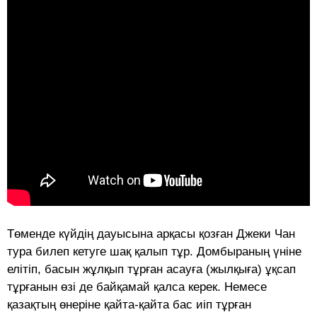
Төменде күйдің дауысына арқасы қозған Джеки Чан
тура билеп кетуге шақ қалып тұр. Домбыраның үніне
елітіп, басын жұлқып тұрған асауға (жылқыға) ұқсап
тұрғанын өзі де байқамай қалса керек. Немесе
қазақтың өнеріне қайта-қайта бас иіп тұрған