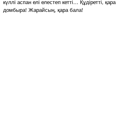
күллі аспан елі елестеп кетті… Құдіретті, қара
домбыра! Жарайсың, қара бала!