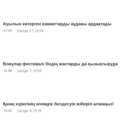
Ауылын көтерген азаматтарды ауданы ардақтады
01:06
Шілде 27, 2018
Бояулар фестивалі біздің жастарды да қызықтыруда
10:48
Шілде 7, 2018
Қазақ күресінің әлемдік белдесуін жіберіп алмаңыз!
19:49
Шілде 4, 2018