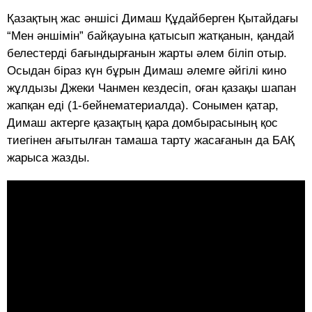
Қазақтың жас әншісі Димаш Құдайберген Қытайдағы
“Мен әншімін” байқауына қатысып жатқанын, қандай
белестерді бағындырғанын жарты әлем біліп отыр.
Осыдан біраз күн бұрын Димаш әлемге әйгілі кино
жұлдызы Джеки Чанмен кездесіп, оған қазақы шапан
жапқан еді (1-бейнематериалда). Сонымен қатар,
Димаш актерге қазақтың қара домбырасының қос
тиегінен ағытылған тамаша тарту жасағанын да БАҚ
жарыса жазды.