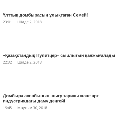
Ұлттық домбырасын ұлықтаған Семей!
23:01
Шілде 2, 2018
«Қазақстандық Пулитцер» сыйлығын қанжығалады
22:32
Шілде 2, 2018
Домбыра аспабының шығу тарихы және арт
индустриядағы даму деңгейі
19:45
Маусым 30, 2018