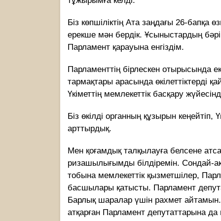
тұжырымға келді.
Біз көпшіліктің Ата заңдағы 26-бапқа өз
ерекше мән бердік. Ұсыныстардың бәрі 
Парламент қарауына енгіздім.
Парламенттің бірлескен отырысында екі
тармақтары арасында өкілеттіктерді қ
Үкіметтің мемлекеттік басқару жүйесін
Біз өкілді органның құзырын кеңейтіп, Ү
арттырдық.
Мен қоғамдық талқылауға белсене атс
ризашылығымды білдіремін. Сондай-а
тобына мемлекеттік қызметшілер, Парл
басшылары қатысты. Парламент депутат
Барлық шаралар үшін рахмет айтамын.
атқарған Парламент депутаттарына да