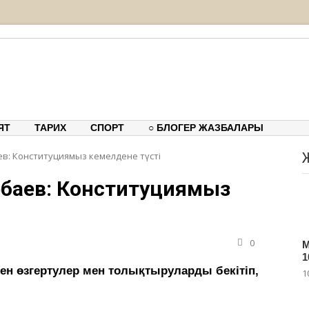
тық-танымдық порталы
ЯТ
ТАРИХ
СПОРТ
○ БЛОГЕР ЖАЗБАЛАРЫ
ев: Конституциямыз кемелдене түсті
арбаев: Конституциямыз
0
М
1
ен өзгертулер мен толықтыруларды бекітіп,
1