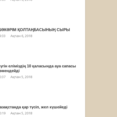
ШӘКӘРІМ ҚОЛТАҢБАСЫНЫҢ СЫРЫ
9:33
Ақпан 6, 2018
үгін еліміздің 10 қаласында ауа сапасы
өмендейді
0:37
Ақпан 5, 2018
азақстанда қар түсіп, жел күшейеді
0:19
Ақпан 5, 2018