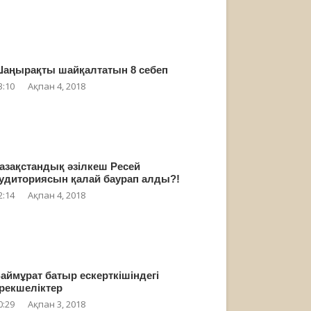
аңырақты шайқалтатын 8 себеп
3:10
Ақпан 4, 2018
азақстандық әзілкеш Ресей
удиториясын қалай баурап алды?!
2:14
Ақпан 4, 2018
аймұрат батыр ескерткішіндегі
рекшеліктер
0:29
Ақпан 3, 2018