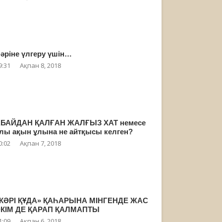
әріне үлгеру үшін…
9:31
Ақпан 8, 2018
БАЙДАН ҚАЛҒАН ЖАЛҒЫЗ ХАТ немесе
лы ақын ұлына не айтқысы келген?
0:02
Ақпан 7, 2018
КӘРІ ҚҰДА» ҚАҺАРЫНА МІНГЕНДЕ ЖАС
КІМ ДЕ ҚАРАП ҚАЛМАПТЫ
1:09
Ақпан 6, 2018