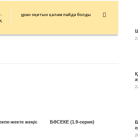
-
Құран оқитын қалам пайда болды
қ
Ш
2
Қ
а
2
екпе-жекте жеңіс
БӘСЕКЕ (1.9-серия)
Б
е
2