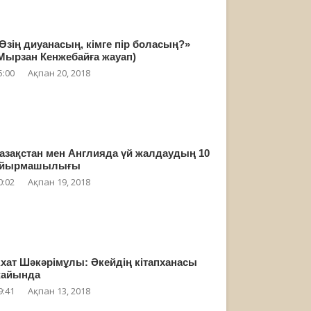
Өзің диуанасың, кімге пір боласың?»
Мырзан Кенжебайға жауап)
5:00
Ақпан 20, 2018
азақстан мен Англияда үй жалдаудың 10
айырмашылығы
0:02
Ақпан 19, 2018
хат Шәкәрімұлы: Әкейдің кітапханасы
айында
9:41
Ақпан 13, 2018