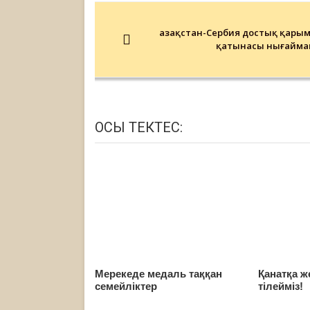
Post
navigation
Қазақстан-Сербия достық қарым
қатынасы нығайма
ОСЫ ТЕКТЕС:
Мерекеде медаль таққан
Қанатқа ж
семейліктер
тілейміз!