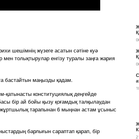
Ж
0
арихи шешімнің жүзеге асатын сәтіне куә
Ж
р мен толықтырулар енгізу туралы заңға жария
0
С
уға бастайтын маңызды қадам.
а
1
ым-қатынасты конституциялық деңгейде
обасы бір ай бойы қызу қоғамдық талқылаудан
де жұртшылық тарапынан 6 мыңнан астам ұсыныс
Ж
К
ыстардың барлығын сараптап қарап, бір
2