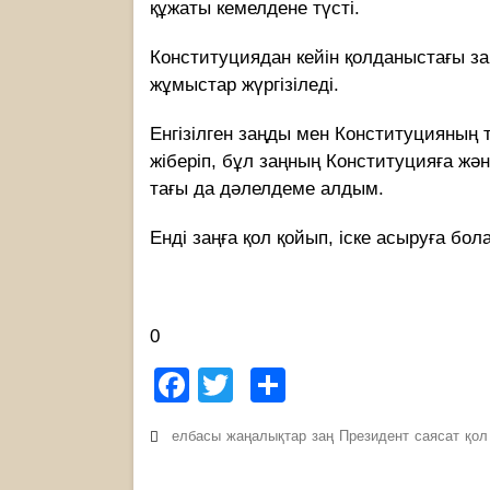
құжаты кемелдене түсті.
Конституциядан кейін қолданыстағы заңд
жұмыстар жүргізіледі.
Енгізілген заңды мен Конституцияның
жіберіп, бұл заңның Конституцияға жән
тағы да дәлелдеме алдым.
Енді заңға қол қойып, іске асыруға бол
0
Facebook
Twitter
Share
елбасы
жаңалықтар
заң
Президент
саясат
қол