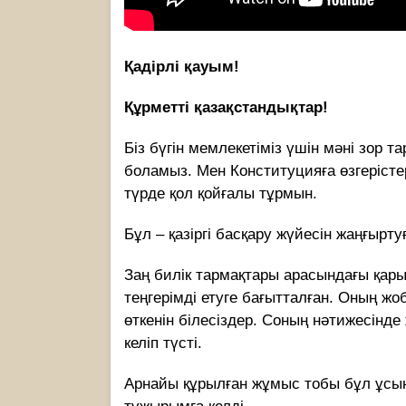
Қадірлі қауым!
Құрметті қазақстандықтар!
Біз бүгін мемлекетіміз үшін мәні зор т
боламыз. Мен Конституцияға өзгерісте
түрде қол қойғалы тұрмын.
Бұл – қазіргі басқару жүйесін жаңғырт
Заң билік тармақтары арасындағы қар
теңгерімді етуге бағытталған. Оның ж
өткенін білесіздер. Соның нәтижесін
келіп түсті.
Арнайы құрылған жұмыс тобы бұл ұсын