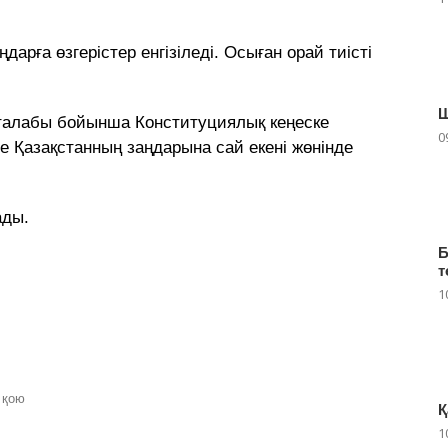
арға өзгерістер енгізіледі. Осыған орай тиісті
 талабы бойынша Конституциялық кеңеске
0
е Қазақстанның заңдарына сай екені жөнінде
ады.
Б
т
1
 қою
Қ
1