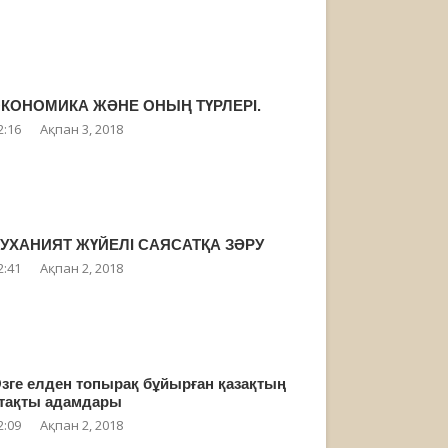
КОНОМИКА ЖӘНЕ ОНЫҢ ТҮРЛЕРІ.
2:16
Ақпан 3, 2018
УХАНИЯТ ЖҮЙЕЛІ САЯСАТҚА ЗӘРУ
2:41
Ақпан 2, 2018
зге елден топырақ бұйырған қазақтың
тақты адамдары
2:09
Ақпан 2, 2018