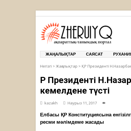
ЖЕРҰЙЫҚ
ақпарат
ЖАҢАЛЫҚТАР
САЯСАТ
РУХАНИ
Негізгі
>
Жаңалықтар
>
ҚР Президенті Н.Назарба
ҚР Президенті Н.Наз
кемелдене түсті
kazakh
Наурыз 11, 2017
Елбасы ҚР Конституциясына енгізілг
ресми мәлімдеме жасады