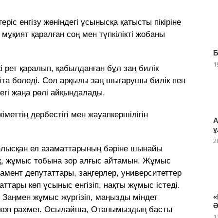
геріс енгізу жөніндегі ұсынысқа қатысты пікіріне
мұқият қаралған соң мен түпкілікті жобаны
Б
1
 рет қаралып, қабылданған бұл заң билік
айта бөледі. Сол арқылы заң шығарушы билік пен
дегі жаңа рөлі айқындалады.
кіметтің дербестігі мен жауапкершілігін
А
ұ
2
алысқан ел азаматтарының бәріне шынайы
қ, жұмыс тобына зор алғыс айтамын. Жұмыс
амент депутаттары, заңгерлер, университеттер
тары көп ұсыныс енгізіп, нақты жұмыс істеді.
 Заңмен жұмыс жүргізіп, маңызды міндет
«
Ә
 көп рахмет. Осылайша, Отанымыздың басты
1