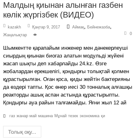
Малдың қиынан алынған газбен
көлік жүргізбек (ВИДЕО)
,
,
kazakh
Қаңтар 9, 2017
Аймақ
Бейнежазба
0
Жаңалықтар
Шымкентте қарапайым инженер мен дәнекерлеуші
сиырдың қиынан биогаз алатын модульді жүйені
жасап шықты деп хабарлайды 24.kz. Өзге
жобалардан ерекшелігі, қондырғы толықтай қолмен
құрастырылған. Оған қоса, қиды жейтін бактерияны
да өздері тапты. Қос өнер иесі 30 тонналық алғашқы
реакторды ашық аспан астында құрастырыпты.
Қондырғы ауа райын талғамайды. Яғни жыл 12 ай
газ
жанар май
машина
Мұнай
тезек
экономика
қи
Толық оқу...