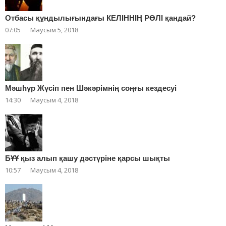
Отбасы құндылығындағы КЕЛІННІҢ РӨЛІ қандай?
07:05
Маусым 5, 2018
Мәшһүр Жүсіп пен Шәкәрімнің соңғы кездесуі
14:30
Маусым 4, 2018
БҰҰ қыз алып қашу дәстүріне қарсы шықты
10:57
Маусым 4, 2018