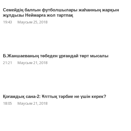
Семейдің балғын футболшылары жаһанның жарқын
жұлдызы Неймарға жол тартпақ
19:43
Маусым 25, 2018
Б.Жаншаеваның төбеден ұрғандай төрт мысалы
21:21
Маусым 21, 2018
Қоғамдық сана-2: Ұлттық тәрбие не үшін керек?
18:05
Маусым 21, 2018