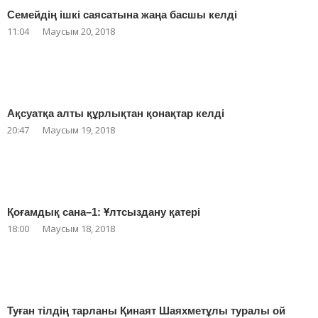
Семейдің ішкі саясатына жаңа басшы келді
11:04
Маусым 20, 2018
Ақсуатқа алты құрлықтан қонақтар келді
20:47
Маусым 19, 2018
Қоғамдық сана–1: Ұлтсыздану қатері
18:00
Маусым 18, 2018
Туған тілдің тарланы Қинаят Шаяхметұлы туралы ой