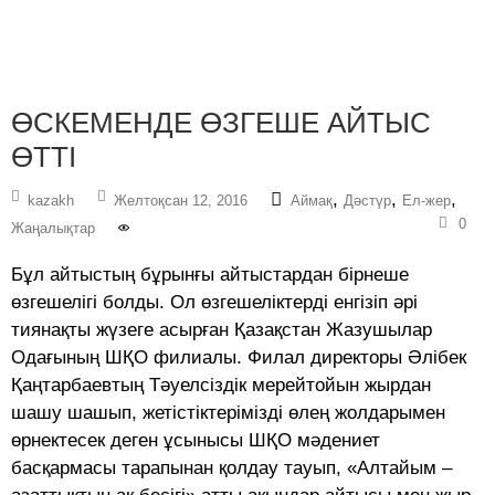
ӨСКЕМЕНДЕ ӨЗГЕШЕ АЙТЫС
ӨТТІ
,
,
,
kazakh
Желтоқсан 12, 2016
Аймақ
Дәстүр
Ел-жер
0
Жаңалықтар
Бұл айтыстың бұрынғы айтыстардан бірнеше
өзгешелігі болды. Ол өзгешеліктерді енгізіп әрі
тиянақты жүзеге асырған Қазақстан Жазушылар
Одағының ШҚО филиалы. Филал директоры Әлібек
Қаңтарбаевтың Тәуелсіздік мерейтойын жырдан
шашу шашып, жетістіктерімізді өлең жолдарымен
өрнектесек деген ұсынысы ШҚО мәдениет
басқармасы тарапынан қолдау тауып, «Алтайым –