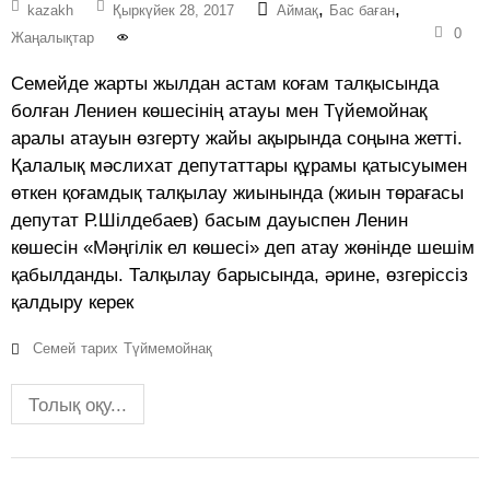
,
,
kazakh
Қыркүйек 28, 2017
Аймақ
Бас баған
0
Жаңалықтар
Семейде жарты жылдан астам коғам талқысында
болған Лениен көшесінің атауы мен Түйемойнақ
аралы атауын өзгерту жайы ақырында соңына жетті.
Қалалық мәслихат депутаттары құрамы қатысуымен
өткен қоғамдық талқылау жиынында (жиын төрағасы
депутат Р.Шілдебаев) басым дауыспен Ленин
көшесін «Мәңгілік ел көшесі» деп атау жөнінде шешім
қабылданды. Талқылау барысында, әрине, өзгеріссіз
қалдыру керек
Семей
тарих
Түймемойнақ
Толық оқу...