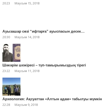
20:23
Маусым 15, 2018
Ауызашар сөзі “ифтарға” ауыспасын десек…
20:30
Маусым 14, 2018
Шәкәрім шежіресі – түп-тамырымыздың тірегі
23:22
Маусым 11, 2018
Археология: Ақсуаттан «Алтын адам» табылуы мүмкін
22:28
Маусым 9, 2018