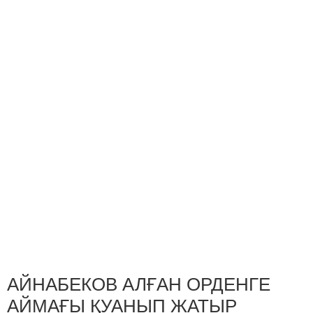
АЙНАБЕКОВ АЛҒАН ОРДЕНГЕ
АЙМАҒЫ ҚУАНЫП ЖАТЫР