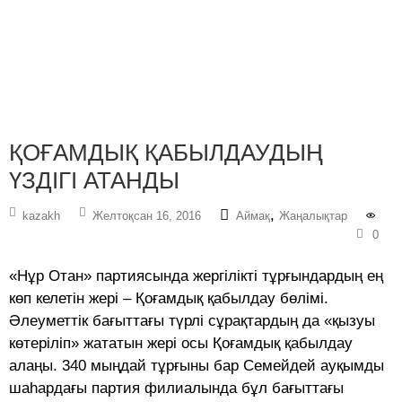
ҚОҒАМДЫҚ ҚАБЫЛДАУДЫҢ
ҮЗДІГІ АТАНДЫ
,
kazakh
Желтоқсан 16, 2016
Аймақ
Жаңалықтар
0
«Нұр Отан» партиясында жергілікті тұрғындардың ең
көп келетін жері – Қоғамдық қабылдау бөлімі.
Әлеуметтік бағыттағы түрлі сұрақтардың да «қызуы
көтеріліп» жататын жері осы Қоғамдық қабылдау
алаңы. 340 мыңдай тұрғыны бар Семейдей ауқымды
шаһардағы партия филиалында бұл бағыттағы