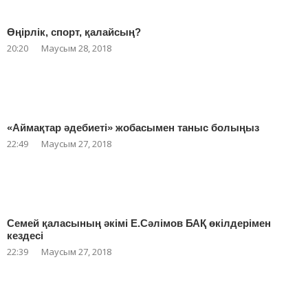
Өңірлік, спорт, қалайсың?
20:20
Маусым 28, 2018
«Аймақтар әдебиеті» жобасымен таныс болыңыз
22:49
Маусым 27, 2018
Семей қаласының әкімі Е.Сәлімов БАҚ өкілдерімен
кездесі
22:39
Маусым 27, 2018