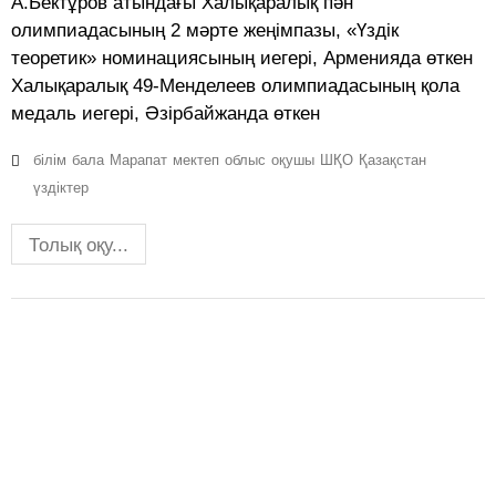
А.Бектұров атындағы Халықаралық пән
олимпиадасының 2 мәрте жеңімпазы, «Үздік
теоретик» номинациясының иегері, Арменияда өткен
Халықаралық 49-Менделеев олимпиадасының қола
медаль иегері, Әзірбайжанда өткен
білім
бала
Марапат
мектеп
облыс
оқушы
ШҚО
Қазақстан
үздіктер
Толық оқу...