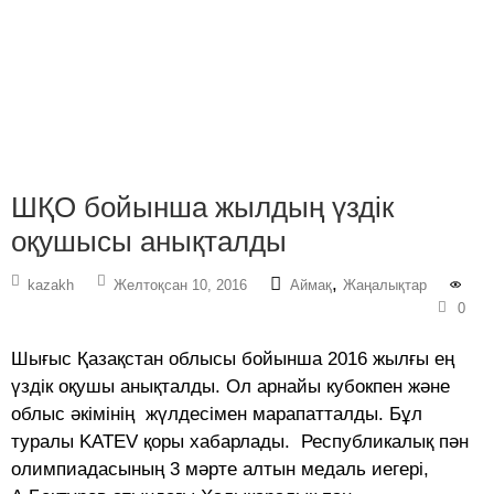
ШҚО бойынша жылдың үздік
оқушысы анықталды
,
kazakh
Желтоқсан 10, 2016
Аймақ
Жаңалықтар
0
Шығыс Қазақстан облысы бойынша 2016 жылғы ең
үздік оқушы анықталды. Ол арнайы кубокпен және
облыс әкімінің жүлдесімен марапатталды. Бұл
туралы KATEV қоры хабарлады. Республикалық пән
олимпиадасының 3 мәрте алтын медаль иегері,