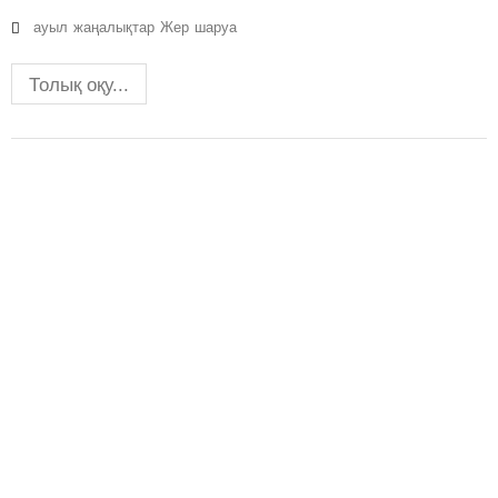
ауыл
жаңалықтар
Жер
шаруа
Толық оқу...