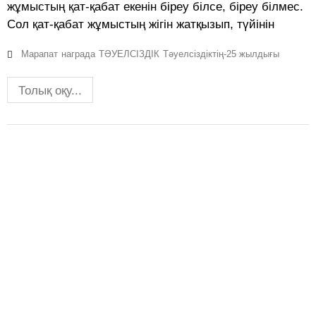
жұмыстың қат-қабат екенін біреу білсе, біреу білмес.
Сол қат-қабат жұмыстың жігін жатқызып, түйінін
Марапат
награда
ТӘУЕЛСІЗДІК
Тәуелсіздіктің-25 жылдығы
Толық оқу...