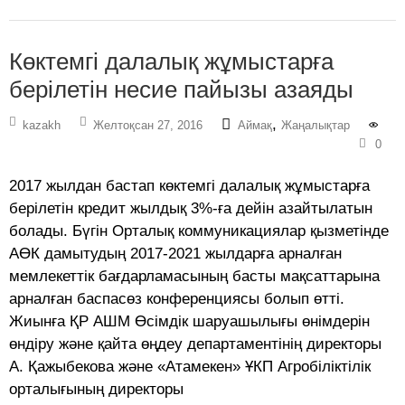
Көктемгі далалық жұмыстарға
берілетін несие пайызы азаяды
,
kazakh
Желтоқсан 27, 2016
Аймақ
Жаңалықтар
0
2017 жылдан бастап көктемгі далалық жұмыстарға
берілетін кредит жылдық 3%-ға дейін азайтылатын
болады. Бүгін Орталық коммуникациялар қызметінде
АӨК дамытудың 2017-2021 жылдарға арналған
мемлекеттік бағдарламасының басты мақсаттарына
арналған баспасөз конференциясы болып өтті.
Жиынға ҚР АШМ Өсімдік шаруашылығы өнімдерін
өндіру және қайта өңдеу департаментінің директоры
А. Қажыбекова және «Атамекен» ҰКП Агробіліктілік
орталығының директоры