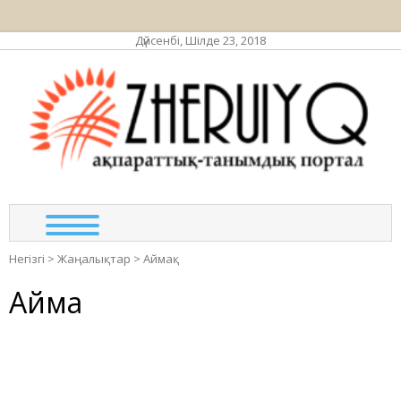
Дүйсенбі, Шілде 23, 2018
ЖЕР
ақпа
та
по
Негізгі
>
Жаңалықтар
>
Аймақ
Аймақ