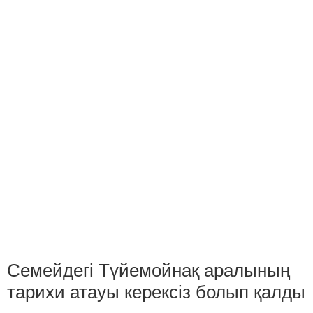
Семейдегі Түйемойнақ аралының
тарихи атауы керексіз болып қалды