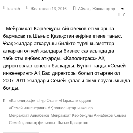
,
kazakh
Желтоқсан 13, 2016
Аймақ
Жаңалықтар
0
Мейрамхат Кәрібекұлы Айнабеков есімі арыға
бармасақ та Шығыс Қазақстан өңіріне етене таныс.
Ұзақ жылдар атқарушы билікте түрлі қызметтер
атқарған ол кей жылдары бизнес саласында да
табысты еңбкек атқарды. «Каполиграф» АҚ
директорлар кеңесін басқарды. Бүгінгі таңда «Семей
инженеринг» АҚ Бас директоры болып отырған ол
2007-2011 жылдары Семей қаласы әкімі лауазымында
болды.
«Каполиграф»
«Нұр Отан»
«Парасат» ордені
«Семей инженеринг» АҚ
жаңалықтар
инженер
Мейрамхат Айнабеков
Мейрамхат Кәрібекұлы Айнабеков
Семей
Семей қалалық филиалы
Шығыс Қазақстан