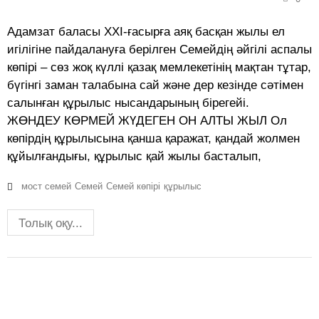
Адамзат баласы ХХІ-ғасырға аяқ басқан жылы ел
игілігіне пайдалануға берілген Семейдің әйгілі аспалы
көпірі – сөз жоқ күллі қазақ мемлекетінің мақтан тұтар,
бүгінгі заман талабына сай және дер кезінде сәтімен
салынған құрылыс нысандарының бірегейі.
ЖӨНДЕУ КӨРМЕЙ ЖҮДЕГЕН ОН АЛТЫ ЖЫЛ Ол
көпірдің құрылысына қанша қаражат, қандай жолмен
құйылғандығы, құрылыс қай жылы басталып,
мост семей
Семей
Семей көпірі
құрылыс
Толық оқу...