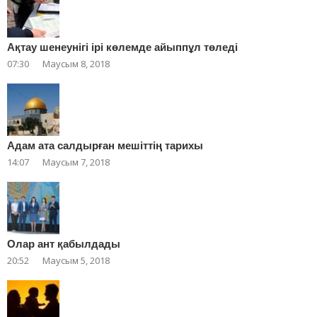
Ақтау шенеунігі ірі көлемде айыппұл төледі
07:30
Маусым 8, 2018
Адам ата салдырған мешіттің тарихы
14:07
Маусым 7, 2018
Олар ант қабылдады
20:52
Маусым 5, 2018