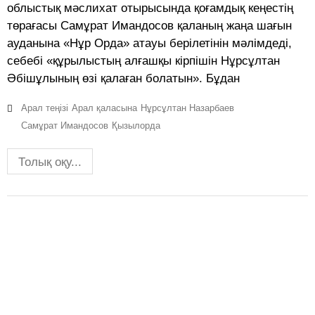
облыстық мәслихат отырысында қоғамдық кеңестің
төрағасы Самұрат Имандосов қаланың жаңа шағын
ауданына «Нұр Орда» атауы берілетінін мәлімдеді,
себебі «құрылыстың алғашқы кірпішін Нұрсұлтан
Әбішұлының өзі қалаған болатын». Бұдан
Арал теңізі
Арал қаласына
Нұрсұлтан Назарбаев
Самұрат Имандосов
Қызылорда
Толық оқу...