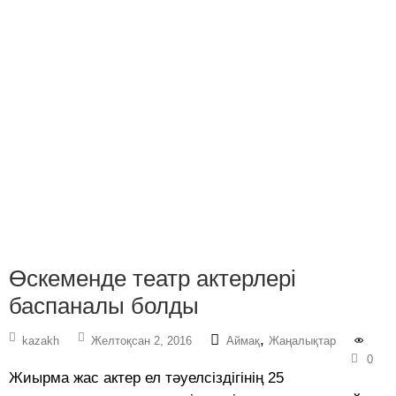
Өскеменде театр актерлері
баспаналы болды
,
kazakh
Желтоқсан 2, 2016
Аймақ
Жаңалықтар
0
Жиырма жас актер ел тәуелсіздігінің 25