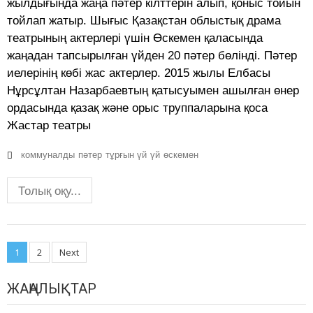
жылдығында жаңа пәтер кілттерін алып, қоныс тойын
тойлап жатыр. Шығыс Қазақстан облыстық драма
театрының актерлері үшін Өскемен қаласында
жаңадан тапсырылған үйден 20 пәтер бөлінді. Пәтер
иелерінің көбі жас актерлер. 2015 жылы Елбасы
Нұрсұлтан Назарбаевтың қатысуымен ашылған өнер
ордасында қазақ және орыс труппаларына қоса
Жастар театры
коммуналды
пәтер
тұрғын үй
үй
өскемен
Толық оқу...
Posts
1
2
Next
navigation
ЖАҢАЛЫҚТАР