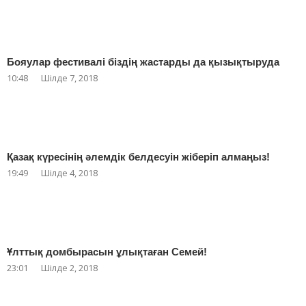
Бояулар фестивалі біздің жастарды да қызықтыруда
10:48
Шілде 7, 2018
Қазақ күресінің әлемдік белдесуін жіберіп алмаңыз!
19:49
Шілде 4, 2018
Ұлттық домбырасын ұлықтаған Семей!
23:01
Шілде 2, 2018