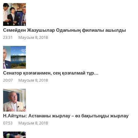
Cемейден Жазушылар Одағының филиалы ашылды
23:31
Маусым 8, 2018
Сенатор қозғағанмен, сең қозғалмай тұр…
20:07
Маусым 8, 2018
Н.Айтұлы: Астананы жырлау – өз бақытыңды жырлау
07:53
Маусым 8, 2018