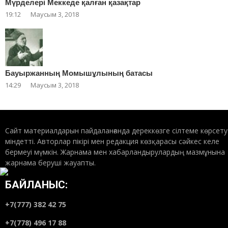
Мүрделері Меккеде қалған қазақтар
19:12
Маусым 3, 2018
Бауыржанның Момышұлының батасы
14:29
Маусым 3, 2018
Сайт материалдарын пайдаланғанда дереккөзге сілтеме көрсету
міндетті. Авторлар пікірі мен редакция көзқарасы сәйкес келе
бермеуі мүмкін. Жарнама мен хабарландырулардың мазмұнына
жарнама беруші жауапты.
БАЙЛАНЫС:
+7(777) 382 42 75
+7(778) 496 17 88