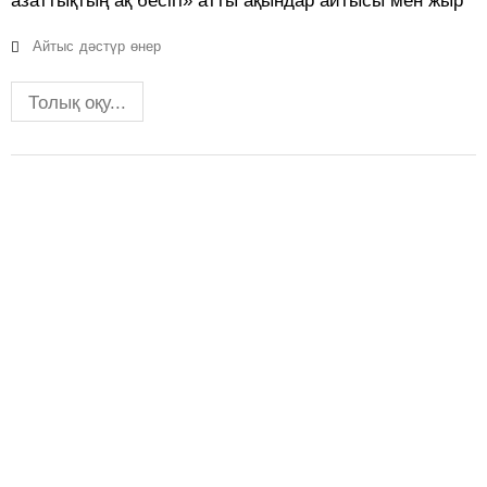
азаттықтың ақ бесігі» атты ақындар айтысы мен жыр
Айтыс
дәстүр
өнер
Толық оқу...