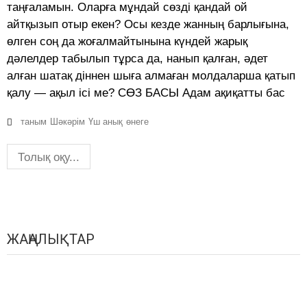
таңғаламын. Оларға мұндай сөзді қандай ой
айтқызып отыр екен? Осы кезде жанның барлығына,
өлген соң да жоғалмайтынына күндей жарық
дәлелдер табылып тұрса да, нанып қалған, әдет
алған шатақ діннен шыға алмаған молдаларша қатып
қалу — ақыл ісі ме? СӨЗ БАСЫ Адам ақиқатты бас
таным
Шәкәрім
Үш анық
өнеге
Толық оқу...
ЖАҢАЛЫҚТАР