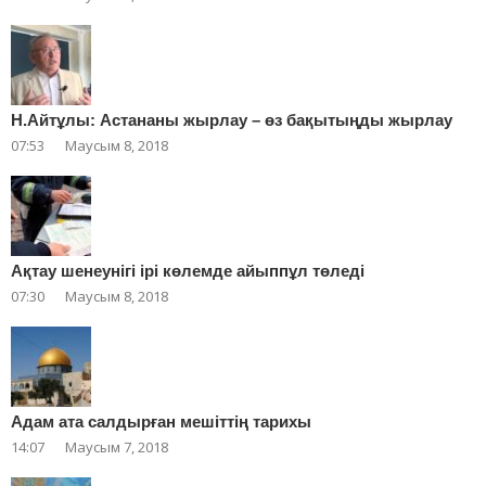
Н.Айтұлы: Астананы жырлау – өз бақытыңды жырлау
07:53
Маусым 8, 2018
Ақтау шенеунігі ірі көлемде айыппұл төледі
07:30
Маусым 8, 2018
Адам ата салдырған мешіттің тарихы
14:07
Маусым 7, 2018