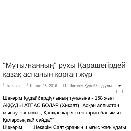
“Мұтылғанның” рухы Қарашегірдей
қазақ аспанын қорғап жүр
kazakh
Шілде 25, 2016
Шәкәрім Құдайбердіұлы
1
Шәкәрім Құдайбердіұлының туғанына - 158 жыл
АҚҚУДЫ АТПАС БОЛАР (Хикаят) "Асқан алпыстан
мынау жасымыз, Қашқан кәріліктен ғарып басымыз,
Қаларсың қай сайда?"
Шәкәрім Шәкәрім Саятқораның шығыс жағындағы