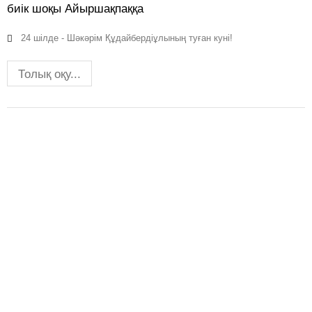
биік шоқы Айыршақпаққа
24 шілде - Шәкәрім Құдайбердіұлының туған куні!
Толық оқу...