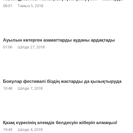
08:01
Тамыз 5, 2018
Ауылын көтерген азаматтарды ауданы ардақтады
01:06
Шілде 27, 2018
Бояулар фестивалі біздің жастарды да қызықтыруда
10:48
Шілде 7, 2018
Қазақ күресінің әлемдік белдесуін жіберіп алмаңыз!
19:49
Шілде 4, 2018