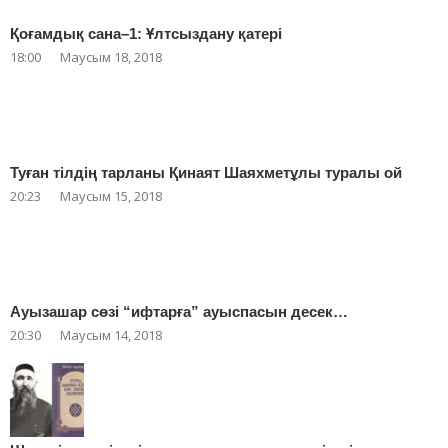
Қоғамдық сана–1: Ұлтсыздану қатері
18:00
Маусым 18, 2018
Туған тілдің тарланы Қинаят Шаяхметұлы туралы ой
20:23
Маусым 15, 2018
Ауызашар сөзі “ифтарға” ауыспасын десек…
20:30
Маусым 14, 2018