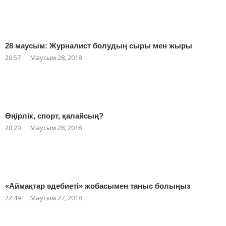
28 маусым: Журналист болудың сыры мен жыры
20:57
Маусым 28, 2018
Өңірлік, спорт, қалайсың?
20:20
Маусым 28, 2018
«Аймақтар әдебиеті» жобасымен таныс болыңыз
22:49
Маусым 27, 2018