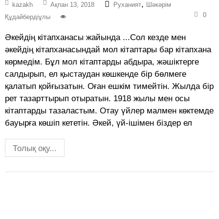
,
kazakh
Ақпан 13, 2018
Руханият
Шәкәрім
0
Құдайбердіұлы
Әкейдің кітапханасы жайында ...Сол кезде мен
әкейдің кітапханасындай мол кітаптары бар кітапхана
көрмедім. Бұл мол кітаптарды абдыра, жәшіктерге
салдырып, ел қыстаудан көшкенде бір бөлмеге
қалатып қойғызатын. Оған ешкім тимейтін. Жылда бір
рет тазарттырып отыратын. 1918 жылы мен осы
кітаптарды тазаластым. Отау үйлер малмен көктемде
бауырға көшіп кететін. Әкей, үй-ішімен біздер ел
Толық оқу...