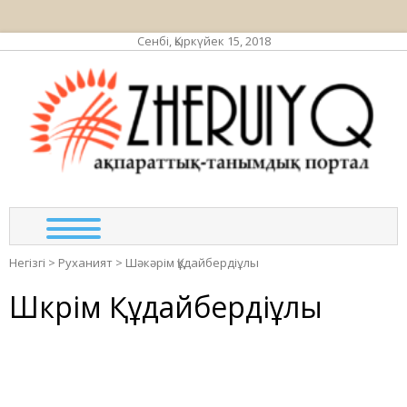
Сенбі, Қыркүйек 15, 2018
ЖЕР
ақпа
та
по
Негізгі
>
Руханият
>
Шәкәрім Құдайбердіұлы
Шәкәрім Құдайбердіұлы