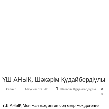
ҮШ АНЫҚ. Шәкәрім Құдайбердіұлы
kazakh
Маусым 18, 2016
Шәкәрім Құдайбердіұлы
0
ҮШ АНЫҚ Мен жан жоқ өлген соң өмір жоқ дегенге