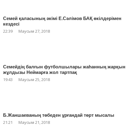
Семей қаласының әкімі Е.Сәлімов БАҚ өкілдерімен
кездесі
22:39
Маусым 27, 2018
Семейдің балғын футболшылары жаһанның жарқын
жұлдызы Неймарға жол тартпақ
19:43
Маусым 25, 2018
Б.Жаншаеваның төбеден ұрғандай төрт мысалы
21:21
Маусым 21, 2018