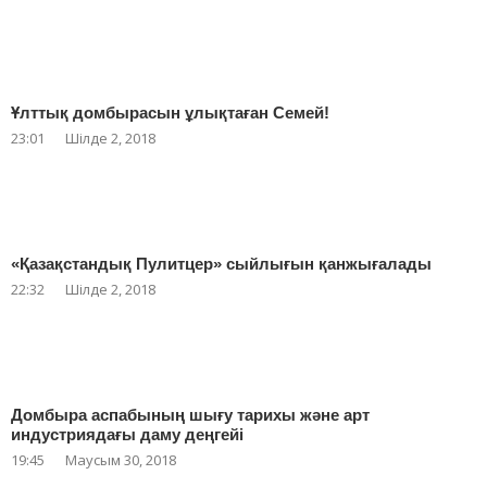
Ұлттық домбырасын ұлықтаған Семей!
23:01
Шілде 2, 2018
«Қазақстандық Пулитцер» сыйлығын қанжығалады
22:32
Шілде 2, 2018
Домбыра аспабының шығу тарихы және арт
индустриядағы даму деңгейі
19:45
Маусым 30, 2018