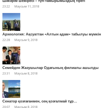
Шәкәрім шежіресі – түп-тамырымыздың тірегі
23:22
Маусым 11, 2018
Археология: Ақсуаттан «Алтын адам» табылуы мүмкін
22:28
Маусым 9, 2018
Cемейден Жазушылар Одағының филиалы ашылды
23:31
Маусым 8, 2018
Сенатор қозғағанмен, сең қозғалмай тұр…
20:07
Маусым 8, 2018