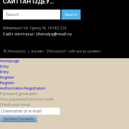
САЙТТАН ІЗДЕУ…
Search
for:
Мемлекеттік тіркеу № 16182-СИ
Сайт почтасы:
zheruiyq@mail.ru
© zheruiyq.kz
|
жасаған
"Zheruiyq.kz" сайт жасау қызметі
.
Homepage
Entry
Entry
Register
Register
Authorization
Registration
Password generation
Your password has been sent!
Check your email.