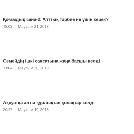
Қоғамдық сана-2: Ұлттық тәрбие не үшін керек?
18:05
Маусым 21, 2018
Семейдің ішкі саясатына жаңа басшы келді
11:04
Маусым 20, 2018
Ақсуатқа алты құрлықтан қонақтар келді
20:47
Маусым 19, 2018