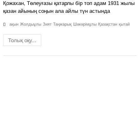
Қожахан, Төлеуғазы қатарлы бір топ адам 1931 жылы
қазан айының соңын ала айлы түн астында
ақын
Жолдыұлы
Зият
Таңжарық
Шәкәрімұлы
Қазақстан
қытай
Толық оқу...