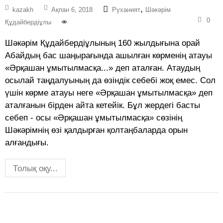
,
kazakh
Ақпан 6, 2018
Руханият
Шәкәрім
0
Құдайбердіұлы
Шәкәрім Құдайбердіұлының 160 жылдығына орай
Абайдың бас шаңырағында ашылған көрменің атауы
«Әрқашан ұмытылмасқа...» деп аталған. Атаудың
осылай таңдалуының да өзіндік себебі жоқ емес. Сол
үшін көрме атауы неге «Әрқашан ұмытылмасқа» деп
аталғанын бірден айта кетейік. Бұл жердегі басты
себеп - осы «Әрқашан ұмытылмасқа» сөзінің
Шәкәрімнің өзі қалдырған қолтаңбаларда орын
алғандығы.
Толық оқу...