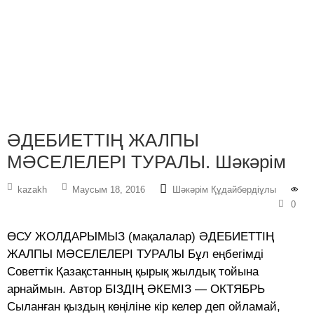
ӘДЕБИЕТТІҢ ЖАЛПЫ
МӘСЕЛЕЛЕРІ ТУРАЛЫ. Шәкәрім
kazakh
Маусым 18, 2016
Шәкәрім Құдайбердіұлы
0
ӨСУ ЖОЛДАРЫМЫЗ (мақалалар) ӘДЕБИЕТТІҢ
ЖАЛПЫ МӘСЕЛЕЛЕРІ ТУРАЛЫ Бұл еңбегімді
Советтік Қазақстанның қырық жылдық тойына
арнаймын. Автор БІЗДІҢ ӘКЕМІЗ — ОКТЯБРЬ
Сыланған қыздың көңіліне кір келер деп ойламай,