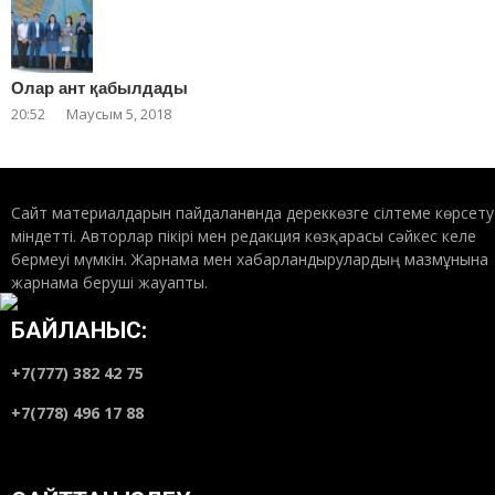
Олар ант қабылдады
20:52
Маусым 5, 2018
Сайт материалдарын пайдаланғанда дереккөзге сілтеме көрсету
міндетті. Авторлар пікірі мен редакция көзқарасы сәйкес келе
бермеуі мүмкін. Жарнама мен хабарландырулардың мазмұнына
жарнама беруші жауапты.
БАЙЛАНЫС:
+7(777) 382 42 75
+7(778) 496 17 88