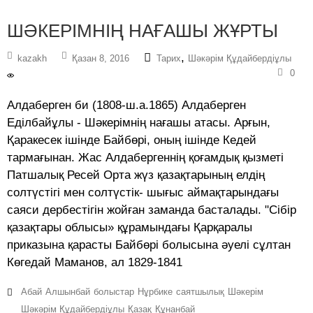
ШӘКЕРІМНІҢ НАҒАШЫ ЖҰРТЫ
,
kazakh
Қазан 8, 2016
Тарих
Шәкәрім Құдайбердіұлы
0
Алдаберген би (1808-ш.а.1865) Алдаберген
Еділбайұлы - Шәкерімнің нағашы атасы. Арғын,
Қаракесек ішінде Байбөрі, оның ішінде Кедей
тармағынан. Жас Алдабергеннің қоғамдық қызметі
Патшалық Ресей Орта жүз қазақтарының елдің
солтүстігі мен солтүстік- шығыс аймақтарындағы
саяси дербестігін жойған заманда басталады. "Сібір
қазақтары облысы» құрамындағы Қарқаралы
приказына қарасты Байбөрі болысына әуелі сұлтан
Көгедай Маманов, ал 1829-1841
Абай
Алшынбай
болыстар
Нұрбике
саятшылық
Шәкерім
Шәкәрім Құдайбердіұлы
Қазақ
Құнанбай