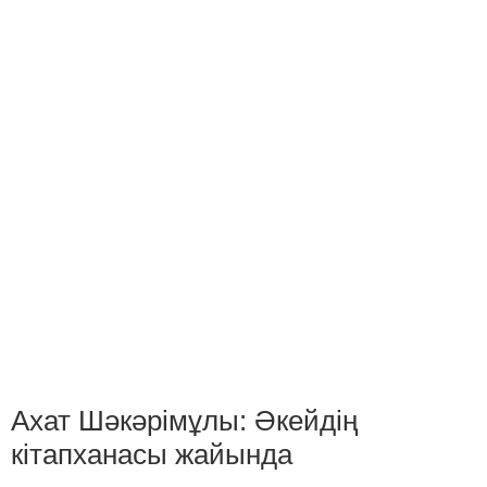
Ахат Шәкәрімұлы: Әкейдің
кітапханасы жайында