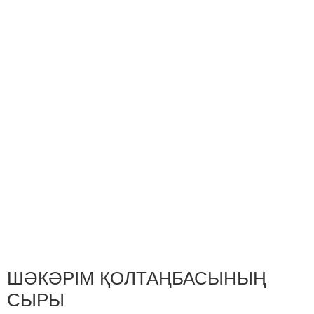
ШӘКӘРІМ ҚОЛТАҢБАСЫНЫҢ
СЫРЫ