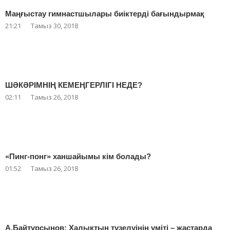
Маңғыстау гимнастшылары биіктерді бағындырмақ
21:21
Тамыз 30, 2018
ШӘКӘРІМНІҢ КЕМЕҢГЕРЛІГІ НЕДЕ?
02:11
Тамыз 26, 2018
«Пинг-понг» ханшайымы кім болады?
01:52
Тамыз 26, 2018
А.Байтұрсынов: Халықтың түзелуінің үміті – жастарда