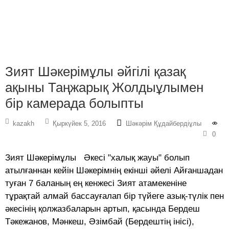
Зият Шәкерімұлы әйгілі қазақ
ақыны Таңжарық Жолдыұлымен
бір камерада болыпты
kazakh
Қыркүйек 5, 2016
Шәкәрім Құдайбердіұлы
0
Зият Шәкерімұлы Әкесі "халық жауы" болып
атылғаннан кейін Шәкерімнің екінші әйелі Айғаншадан
туған 7 баланың ең кенжесі Зият атамекеніне
тұрақтай алмай бассауғалап бір түйеге азық-түлік пен
әкесінің қолжазбаларын артып, қасында Бердеш
Тәкежанов, Мәнкеш, Әзімбай (Бердештің інісі),