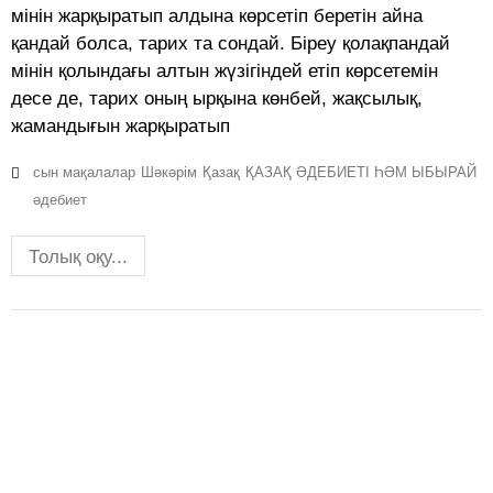
мінін жарқыратып алдына көрсетіп беретін айна
қандай болса, тарих та сондай. Біреу қолақпандай
мінін қолындағы алтын жүзігіндей етіп көрсетемін
десе де, тарих оның ырқына көнбей, жақсылық,
жамандығын жарқыратып
сын мақалалар
Шәкәрім
Қазақ
ҚАЗАҚ ӘДЕБИЕТІ ҺӘМ ЫБЫРАЙ
әдебиет
Толық оқу...