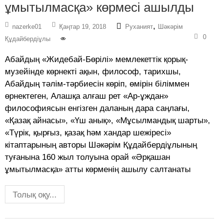
ұмытылмасқа» көрмесі ашылды
,
nazerke01
Қаңтар 19, 2018
Руханият
Шәкәрім
0
Құдайбердіұлы
Абайдың «Жидебай-Бөрілі» мемлекеттік қорық-
музейінде көрнекті ақын, философ, тарихшы,
Абайдың тәлім-тәрбиесін көріп, өмірін біліммен
өрнектеген, Алашқа алғаш рет «Ар-ұждан»
философиясын енгізген даланың дара саңлағы,
«Қазақ айнасы», «Үш анық», «Мұсылмандық шарты»,
«Түрік, қырғыз, қазақ һәм хандар шежіресі»
кітаптарының авторы Шәкәрім Құдайбердіұлының
туғанына 160 жыл толуына орай «Әрқашан
ұмытылмасқа» атты көрменің ашылу салтанаты
Толық оқу...