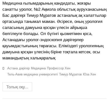
Медицина ғылымдарының кандидаты, жоғары
санатты уролог, №2 Ақмола облыстық ауруханасының
Бас дәрігері Тимур Мұратов астаналық ақ халаттылар
ортасында танымал маман. Әсіресе, оның урология
саласының дамуына қосқан үлесін айрықша
белгілеуге болады. Ол бүгінгі қызметімен қоса,
Астанадағы уролог-эндоскопия дәрігерлер
қауымдастығының төрағасы. Еліміздегі урологияның
дамуына қосқан үлесінің біріне тоқтала кетсек, осы
мамандықтың халықаралық
Астана
дәрігер
Медицина
Профессор Хен
Тель-Авив медицина университеті
Тимур Мұратов
Юза Хен
Толық оқу...