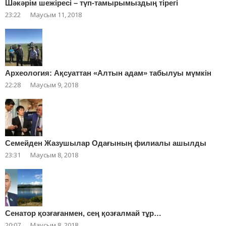
Шәкәрім шежіресі – түп-тамырымыздың тірегі
23:22
Маусым 11, 2018
Археология: Ақсуаттан «Алтын адам» табылуы мүмкін
22:28
Маусым 9, 2018
Cемейден Жазушылар Одағының филиалы ашылды
23:31
Маусым 8, 2018
Сенатор қозғағанмен, сең қозғалмай тұр…
20:07
Маусым 8, 2018