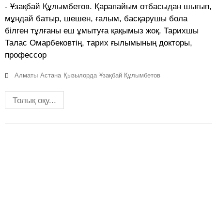
- Ұзақбай Құлымбетов. Қарапайым отбасыдан шығып,
мұндай батыр, шешен, ғалым, басқарушы бола
білген тұлғаны еш ұмытуға қақымыз жоқ. Тарихшы
Талас Омарбековтің, тарих ғылымының докторы,
профессор
Алматы
Астана
Қызылорда
Ұзақбай Құлымбетов
Толық оқу...