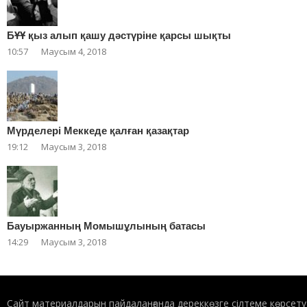
БҰҰ қыз алып қашу дәстүріне қарсы шықты
10:57
Маусым 4, 2018
Мүрделері Меккеде қалған қазақтар
19:12
Маусым 3, 2018
Бауыржанның Момышұлының батасы
14:29
Маусым 3, 2018
Сайт материалдарын пайдаланғанда дереккөзге сілтеме көрсету