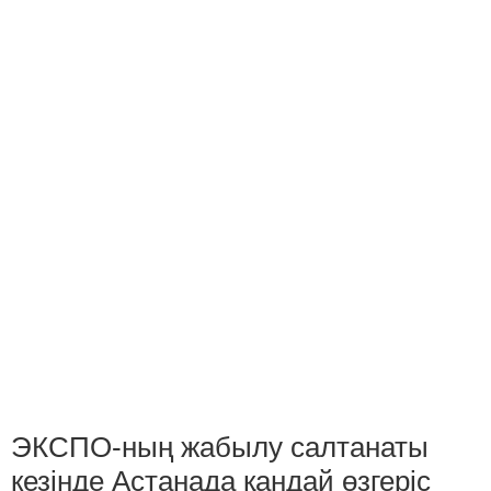
ЭКСПО-ның жабылу салтанаты
кезінде Астанада қандай өзгеріс