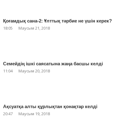
Қоғамдық сана-2: Ұлттық тәрбие не үшін керек?
18:05
Маусым 21, 2018
Семейдің ішкі саясатына жаңа басшы келді
11:04
Маусым 20, 2018
Ақсуатқа алты құрлықтан қонақтар келді
20:47
Маусым 19, 2018