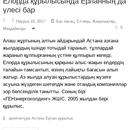
Елорда құрылысында Ерланның да
үлесі бар
,
,
,
Наурыз 18, 2017
Бас баған
Ел-жер
Жаңалықтар
0
Маңдайалды
Алаш жұртының алтын айдарындай Астана азғана
жылдардың ішінде тотыдай таранып, тұлпардай
жаранып құлпырғанның үстіне құлпырып келеді.
Елорда құрылысының қарқыны алыс-жақын елдердің
талайын тамсантып, өзінің лайықты бағасын алып
жатыр. Аз жылда алуан құрылыстардың жүзеге
асуына жүздеген шетелдік және отандық компаниялар
зор белсенділік танытты. Соның бірі
«ГЕНэнергохолдинг» ЖШС. 2005 жылдан бері
құрылыс,
архитектура
Астана
Ерлан
құрылыс