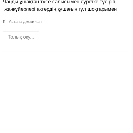
Чанды ұшақтан түсе салысымен суретке түсіріп,
жанкүйерлері актердің құшағын гүл шоқтарымен
Астана
джеки чан
Толық оқу...