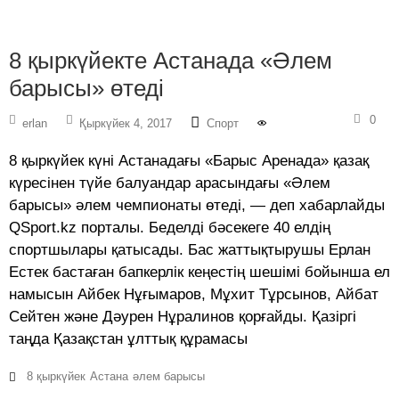
8 қыркүйекте Астанада «Әлем
барысы» өтеді
0
erlan
Қыркүйек 4, 2017
Спорт
8 қыркүйек күні Астанадағы «Барыс Аренада» қазақ
күресінен түйе балуандар арасындағы «Әлем
барысы» әлем чемпионаты өтеді, — деп хабарлайды
QSport.kz порталы. Беделді бәсекеге 40 елдің
спортшылары қатысады. Бас жаттықтырушы Ерлан
Естек бастаған бапкерлік кеңестің шешімі бойынша ел
намысын Айбек Нұғымаров, Мұxит Тұрсынов, Айбат
Сейтен және Дәурен Нұралинов қорғайды. Қазіргі
таңда Қазақстан ұлттық құрамасы
8 қыркүйек
Астана
әлем барысы