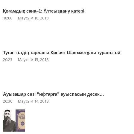
Қоғамдық сана–1: Ұлтсыздану қатері
18:00
Маусым 18, 2018
Туған тілдің тарланы Қинаят Шаяхметұлы туралы ой
20:23
Маусым 15, 2018
Ауызашар сөзі “ифтарға” ауыспасын десек…
20:30
Маусым 14, 2018