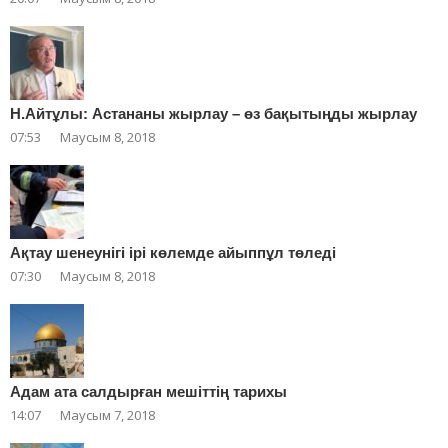
Н.Айтұлы: Астананы жырлау – өз бақытыңды жырлау
07:53
Маусым 8, 2018
Ақтау шенеунігі ірі көлемде айыппұл төледі
07:30
Маусым 8, 2018
Адам ата салдырған мешіттің тарихы
14:07
Маусым 7, 2018