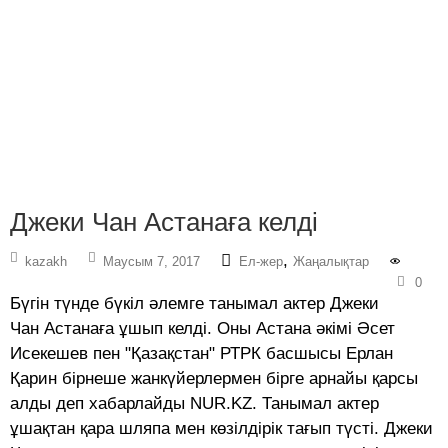
Джеки Чан Астанаға келді
,
kazakh
Маусым 7, 2017
Ел-жер
Жаңалықтар
0
Бүгін түнде бүкіл әлемге танымал актер Джеки
Чан Астанаға ұшып келді. Оны Астана әкімі Әсет
Исекешев пен "Қазақстан" РТРК басшысы Ерлан
Қарин бірнеше жанкүйерлермен бірге арнайы қарсы
алды деп хабарлайды NUR.KZ. Танымал актер
ұшақтан қара шляпа мен көзілдірік тағып түсті. Джеки