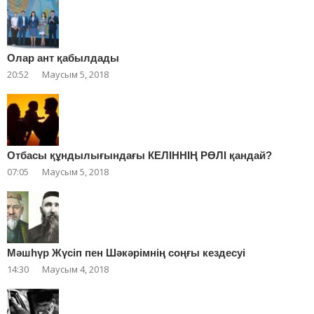
Олар ант қабылдады
20:52
Маусым 5, 2018
Отбасы құндылығындағы КЕЛІННІҢ РӨЛІ қандай?
07:05
Маусым 5, 2018
Мәшһүр Жүсіп пен Шәкәрімнің соңғы кездесуі
14:30
Маусым 4, 2018