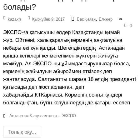
болады?
,
kazakh
Қыркүйек 9, 2017
Бас баған
Ел-жер
0
ЭКСПО-ға қатысушы елдер Қазақстанды қимай
жүр. Өйткені, халықаралық көрменің аяқталуына
небары екі күн қалды. Шетелдіктердің Астанадан
қанша кеткілері келмегенімен жүктерін жинауға
мәжбүр. Ал ЭКСПО-ны ұйымдастырушылар болса,
көрменің жабылуын абыроймен өткізсек деп
жанталасуда. Салтанатты шараға 18 елдің президенті
қатысады деп жоспарланған, деп
хабарлайды КТКарнасы. Көрменің соңғы күндері
болғандықтан, бүгін келушілердің де қатары еселеп
Астана
жабылу салтанаты
ЭКСПО
Толық оқу...