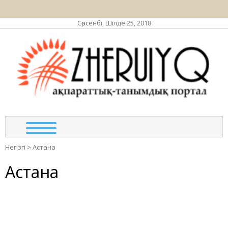
Сәрсенбі, Шілде 25, 2018
ЖЕР
ақпа
та
по
Негізгі
>
Астана
Астана