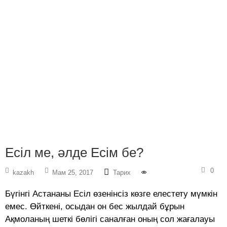
Есіл ме, әлде Есім бе?
0
kazakh
Мам 25, 2017
Тарих
Бүгінгі Астананы Есіл өзенінсіз көзге елестету мүмкін
емес. Өйткені, осыдан он бес жылдай бұрын
Ақмоланың шеткі бөлігі саналған оның сол жағалауы