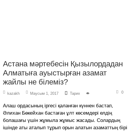
Астана мәртебесін Қызылордадан
Алматыға ауыстырған азамат
жайлы не білеміз?
0
kazakh
Маусым 1, 2017
Тарих
Алаш ордасының іргесі қаланған күннен бастап,
Әлихан Бөкейхан бастаған ұлт көсемдері елдің
болашағы үшін жұмыла жұмыс жасады. Солардың
ішінде аты аталып тұрып орын алатын азаматтың бірі