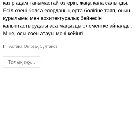
қазір адам танымастай өзгеріп, жаңа қала салынды.
Есіл өзені болса елорданың орта бөлігіне таяп, оның
құрылымы мен архитектуралық бейнесін
қалыптастырудағы аса маңызды элементке айналды.
Міне, осы өзен атауы мені кейінгі
Астана
Өмірзақ Сұлтанов
Толық оқу...