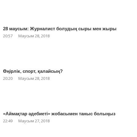
28 маусым: Журналист болудың сыры мен жыры
20:57
Маусым 28, 2018
Өңірлік, спорт, қалайсың?
20:20
Маусым 28, 2018
«Аймақтар әдебиеті» жобасымен таныс болыңыз
22:49
Маусым 27, 2018