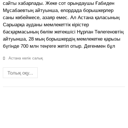
сайты хабарлады. Жеке сот орындаушы Ғабиден
Мұсабаевтың айтуынша, елордада борышкерлер
саны көбеймесе, азаяр емес. Ал Астана қаласының
Сарыарқа ауданы мемлекеттік кірістер
басқармасының бөлім жетекшісі Нұрлан Төлегеновтің
айтуынша, 28 мың борышкердің мемлекетке қарызы
бүгінде 700 млн теңгеге жетіп отыр. Дегенмен бұл
Астана
көлік
салық
Толық оқу...