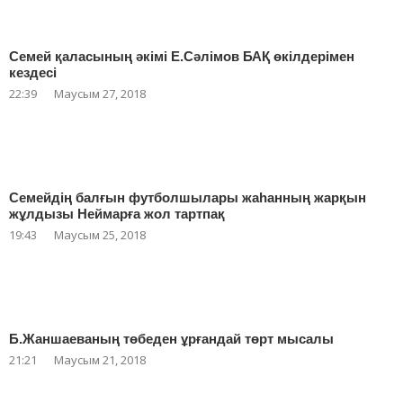
Семей қаласының әкімі Е.Сәлімов БАҚ өкілдерімен
кездесі
22:39
Маусым 27, 2018
Семейдің балғын футболшылары жаһанның жарқын
жұлдызы Неймарға жол тартпақ
19:43
Маусым 25, 2018
Б.Жаншаеваның төбеден ұрғандай төрт мысалы
21:21
Маусым 21, 2018