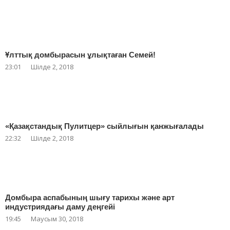
Ұлттық домбырасын ұлықтаған Семей!
23:01
Шілде 2, 2018
«Қазақстандық Пулитцер» сыйлығын қанжығалады
22:32
Шілде 2, 2018
Домбыра аспабының шығу тарихы және арт
индустриядағы даму деңгейі
19:45
Маусым 30, 2018