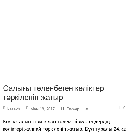
Салығы төленбеген көліктер
тәркіленіп жатыр
0
kazakh
Мам 18, 2017
Ел-жер
Көлік салығын жылдап төлемей жүргендердің
көліктері жаппай тәркіленіп жатыр. Бұл туралы 24.kz