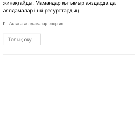
жинақтайды. Мамандар қытымыр аяздарда да
аялдамалар ішкі ресурстардың
Астана
аялдамалар
энергия
Толық оқу...