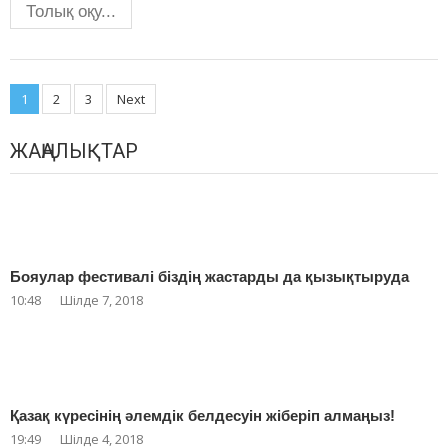
Толық оқу...
Posts
1
2
3
Next
navigation
ЖАҢАЛЫҚТАР
Бояулар фестивалі біздің жастарды да қызықтыруда
10:48
Шілде 7, 2018
Қазақ күресінің әлемдік белдесуін жіберіп алмаңыз!
19:49
Шілде 4, 2018