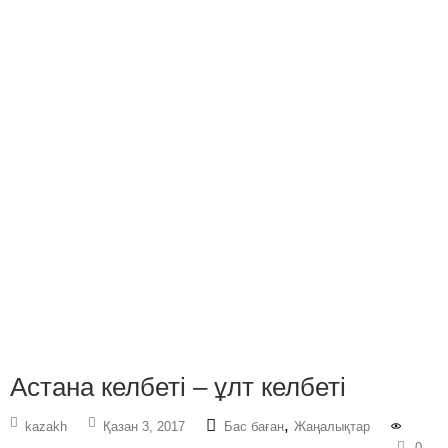
Астана келбеті – ұлт келбеті
,
kazakh
Қазан 3, 2017
Бас баған
Жаңалықтар
0