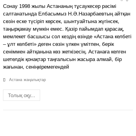
Сонау 1998 жылы Астананың тұсаукесер рәсімі
салтанатында Елбасымыз Н.Ә.Назарбаевтың айтқан
сөзін еске түсіріп көрсек, шынтуайтына жүгінсек,
таңырқамау мүмкін емес. Қазір пайымдап қарасақ,
мемлекет басшысы сол кездің өзінде «Астана келбеті
– ұлт келбеті» деген сөзін үлкен үмітпен, берік
сеніммен айтқанына көз жеткізесің. Астанаға келген
шетелдік қонақтар таңғалысын жасыра алмай, бір
жағынан, сеніңкіремегендей
Астана
жаңалықтар
Толық оқу...