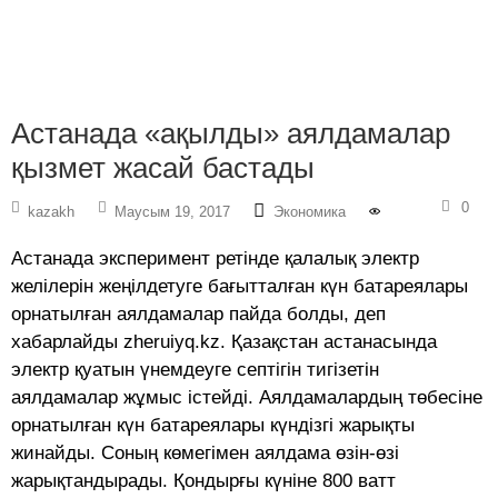
Астанада «ақылды» аялдамалар
қызмет жасай бастады
0
kazakh
Маусым 19, 2017
Экономика
Астанада эксперимент ретінде қалалық электр
желілерін жеңілдетуге бағытталған күн батареялары
орнатылған аялдамалар пайда болды, деп
хабарлайды zheruiyq.kz. Қазақстан астанасында
электр қуатын үнемдеуге септігін тигізетін
аялдамалар жұмыс істейді. Аялдамалардың төбесіне
орнатылған күн батареялары күндізгі жарықты
жинайды. Соның көмегімен аялдама өзін-өзі
жарықтандырады. Қондырғы күніне 800 ватт