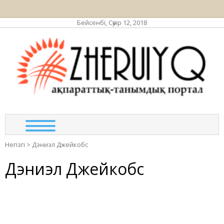
Бейсенбі, Сәуір 12, 2018
ЖЕР
ақпа
та
по
Негізгі
>
Дэниэл Джейкобс
Дэниэл Джейкобс