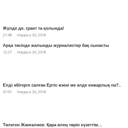
Жүлде де, грант та қолында!
21:48
Наурыз 30, 2018
Арқа төсінде жалынды журналистер бақ сынасты
12:27
Наурыз 30, 2018
Елді әбігерге салған Ертіс өзені ме әлде енжарлық па?..
07:01
Наурыз 30, 2018
Төлеген Жанғалиев: Қара өлең төрін күзеттім…