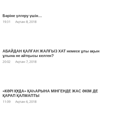
Бәріне үлгеру үшін…
19:31
Ақпан 8, 2018
АБАЙДАН ҚАЛҒАН ЖАЛҒЫЗ ХАТ немесе ұлы ақын
ұлына не айтқысы келген?
20:02
Ақпан 7, 2018
«КӘРІ ҚҰДА» ҚАҺАРЫНА МІНГЕНДЕ ЖАС ӘКІМ ДЕ
ҚАРАП ҚАЛМАПТЫ
11:09
Ақпан 6, 2018