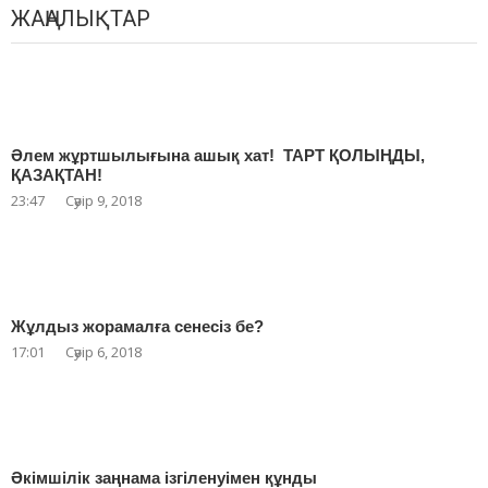
ЖАҢАЛЫҚТАР
Әлем жұртшылығына ашық хат! ТАРТ ҚОЛЫҢДЫ,
ҚАЗАҚТАН!
23:47
Сәуір 9, 2018
Жұлдыз жорамалға сенесіз бе?
17:01
Сәуір 6, 2018
Әкімшілік заңнама ізгіленуімен құнды