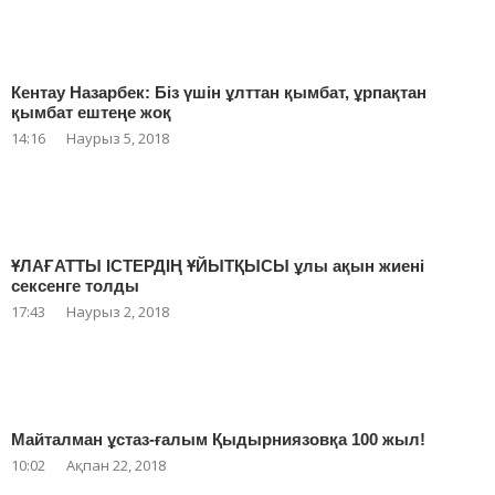
Кентау Назарбек: Біз үшін ұлттан қымбат, ұрпақтан
қымбат ештеңе жоқ
14:16
Наурыз 5, 2018
ҰЛАҒАТТЫ ІСТЕРДІҢ ҰЙЫТҚЫСЫ ұлы ақын жиені
сексенге толды
17:43
Наурыз 2, 2018
Майталман ұстаз-ғалым Қыдырниязовқа 100 жыл!
10:02
Ақпан 22, 2018