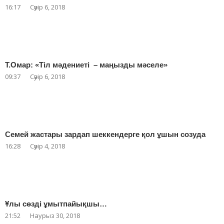
16:17
Сәуір 6, 2018
Т.Омар: «Тіл мәдениеті – маңызды мәселе»
09:37
Сәуір 6, 2018
Семей жастары зардап шеккендерге қол ұшын созуда
16:28
Сәуір 4, 2018
Ұлы сөзді ұмытпайықшы…
21:52
Наурыз 30, 2018