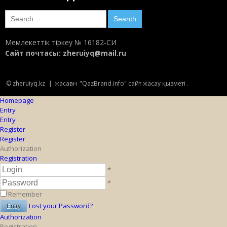
Search
for:
Мемлекеттік тіркеу № 16182-СИ
Сайт почтасы:
zheruiyq@mail.ru
© zheruiyq.kz
|
жасаған
"QazBrand.info" сайт жасау қызметі
.
Homepage
Entry
Entry
Register
Register
Authorization
Registration
*
*
Remember
Lost your Password?
Authorization
Registration