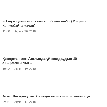
«Өзің диуанасың, кімге пір боласың?» (Мырзан
Кенжебайға жауап)
15:00
Ақпан 20, 2018
Қазақстан мен Англияда үй жалдаудың 10
айырмашылығы
10:02
Ақпан 19, 2018
Ахат Шәкәрімұлы: Әкейдің кітапханасы жайында
09:41
Ақпан 13, 2018