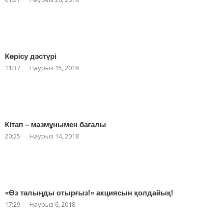
Көрісу дәстүрі
11:37
Наурыз 15, 2018
Кітап – мазмұнымен бағалы
20:25
Наурыз 14, 2018
«Өз талыңды отырғыз!» акциясын қолдайық!
17:29
Наурыз 6, 2018