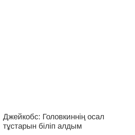
Джейкобс: Головкиннің осал
тұстарын біліп алдым