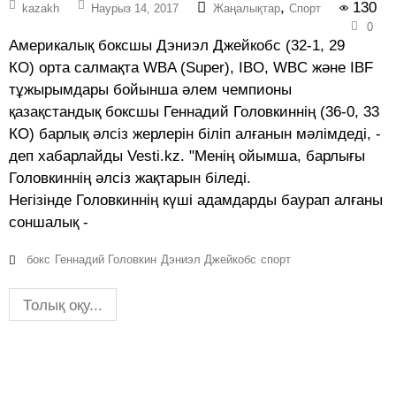
,
130
kazakh
Наурыз 14, 2017
Жаңалықтар
Спорт
0
Америкалық боксшы Дэниэл Джейкобс (32-1, 29
КО) орта салмақта WBA (Super), IBO, WBC және IBF
тұжырымдары бойынша әлем чемпионы
қазақстандық боксшы Геннадий Головкиннің (36-0, 33
КО) барлық әлсіз жерлерін біліп алғанын мәлімдеді, -
деп хабарлайды Vesti.kz. "Менің ойымша, барлығы
Головкиннің әлсіз жақтарын біледі.
Негізінде Головкиннің күші адамдарды баурап алғаны
соншалық -
бокс
Геннадий Головкин
Дэниэл Джейкобс
спорт
Толық оқу...