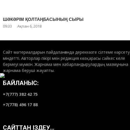
ШӘКӘРІМ ҚОЛТАҢБАСЫНЫҢ СЫРЫ
09:33
Ақпан 6, 2018
Сайт материалдарын пайдаланғанда дереккөзге сілтеме көрсету
міндетті. Авторлар пікірі мен редакция көзқарасы сәйкес келе
бермеуі мүмкін. Жарнама мен хабарландырулардың мазмұнына
жарнама беруші жауапты.
БАЙЛАНЫС:
+7(777) 382 42 75
+7(778) 496 17 88
САЙТТАН ІЗДЕУ…