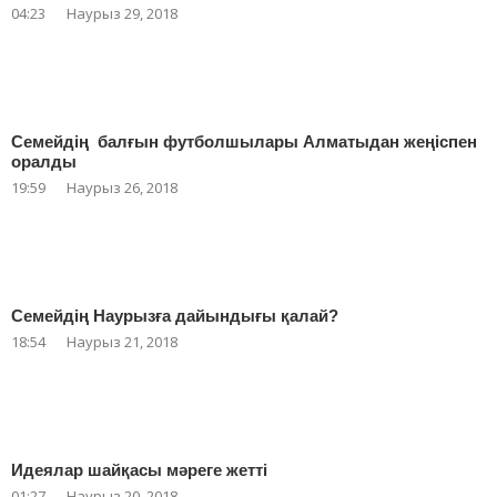
04:23
Наурыз 29, 2018
Семейдің балғын футболшылары Алматыдан жеңіспен
оралды
19:59
Наурыз 26, 2018
Семейдің Наурызға дайындығы қалай?
18:54
Наурыз 21, 2018
Идеялар шайқасы мәреге жетті
01:27
Наурыз 20, 2018