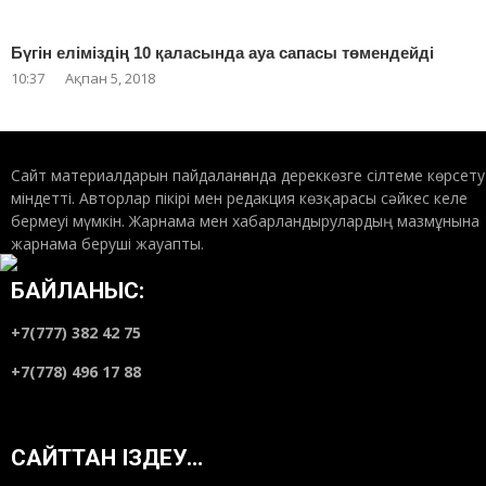
Бүгін еліміздің 10 қаласында ауа сапасы төмендейді
10:37
Ақпан 5, 2018
Сайт материалдарын пайдаланғанда дереккөзге сілтеме көрсету
міндетті. Авторлар пікірі мен редакция көзқарасы сәйкес келе
бермеуі мүмкін. Жарнама мен хабарландырулардың мазмұнына
жарнама беруші жауапты.
БАЙЛАНЫС:
+7(777) 382 42 75
+7(778) 496 17 88
САЙТТАН ІЗДЕУ…