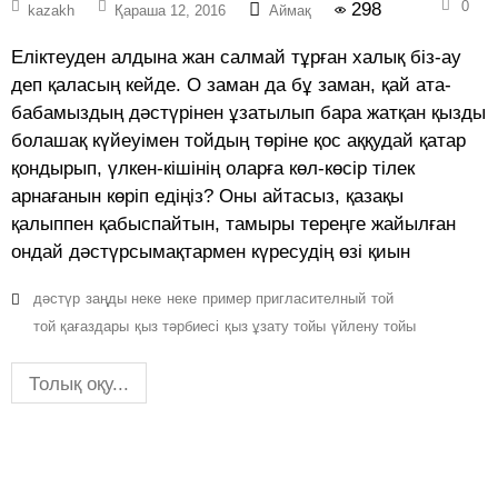
0
298
kazakh
Қараша 12, 2016
Аймақ
Еліктеуден алдына жан салмай тұрған халық біз-ау
деп қаласың кейде. О заман да бұ заман, қай ата-
бабамыздың дәстүрінен ұзатылып бара жатқан қызды
болашақ күйеуімен тойдың төріне қос аққудай қатар
қондырып, үлкен-кішінің оларға көл-көсір тілек
арнағанын көріп едіңіз? Оны айтасыз, қазақы
қалыппен қабыспайтын, тамыры тереңге жайылған
ондай дәстүрсымақтармен күресудің өзі қиын
дәстүр
заңды неке
неке
пример пригласителный
той
той қағаздары
қыз тәрбиесі
қыз ұзату тойы
үйлену тойы
Толық оқу...