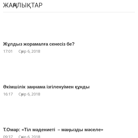
ЖАҢАЛЫҚТАР
Жұлдыз жорамалға сенесіз бе?
17:01
Сәуір 6, 2018
Әкімшілік заңнама ізгіленуімен құнды
16:17
Сәуір 6, 2018
Т.Омар: «Тіл мәдениеті – маңызды мәселе»
09:37
Сәуір 6, 2018