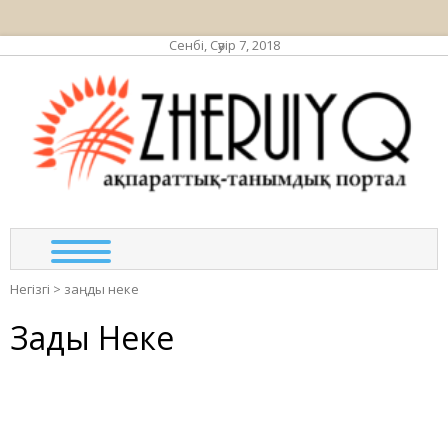
Сенбі, Сәуір 7, 2018
ЖЕР
ақпа
та
по
Негізгі
>
заңды неке
Заңды Неке