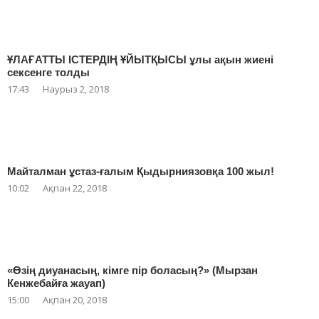
ҰЛАҒАТТЫ ІСТЕРДІҢ ҰЙЫТҚЫСЫ ұлы ақын жиені
сексенге толды
17:43
Наурыз 2, 2018
Майталман ұстаз-ғалым Қыдырниязовқа 100 жыл!
10:02
Ақпан 22, 2018
«Өзің диуанасың, кімге пір боласың?» (Мырзан
Кенжебайға жауап)
15:00
Ақпан 20, 2018