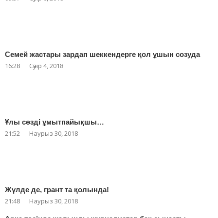
Семей жастары зардап шеккендерге қол ұшын созуда
16:28
Сәуір 4, 2018
Ұлы сөзді ұмытпайықшы…
21:52
Наурыз 30, 2018
Жүлде де, грант та қолында!
21:48
Наурыз 30, 2018