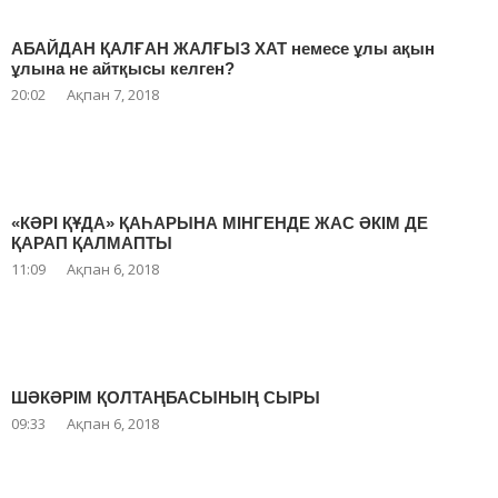
АБАЙДАН ҚАЛҒАН ЖАЛҒЫЗ ХАТ немесе ұлы ақын
ұлына не айтқысы келген?
20:02
Ақпан 7, 2018
«КӘРІ ҚҰДА» ҚАҺАРЫНА МІНГЕНДЕ ЖАС ӘКІМ ДЕ
ҚАРАП ҚАЛМАПТЫ
11:09
Ақпан 6, 2018
ШӘКӘРІМ ҚОЛТАҢБАСЫНЫҢ СЫРЫ
09:33
Ақпан 6, 2018