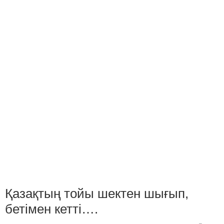
Қазақтың тойы шектен шығып,
бетімен кетті….