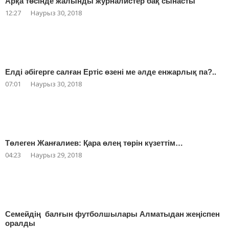
Арқа төсінде жалынды журналистер бақ сынасты
12:27
Наурыз 30, 2018
Елді әбігерге салған Ертіс өзені ме әлде енжарлық па?..
07:01
Наурыз 30, 2018
Төлеген Жанғалиев: Қара өлең төрін күзеттім…
04:23
Наурыз 29, 2018
Семейдің балғын футболшылары Алматыдан жеңіспен
оралды