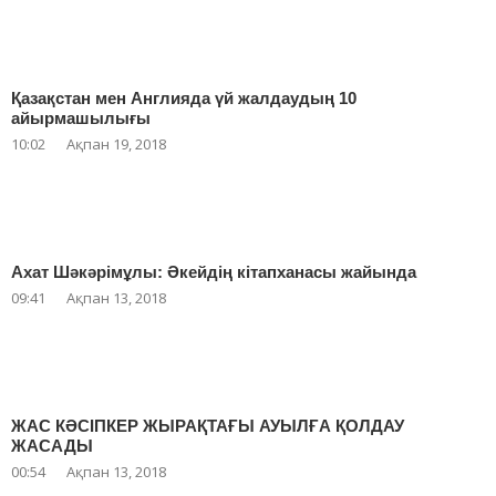
Қазақстан мен Англияда үй жалдаудың 10
айырмашылығы
10:02
Ақпан 19, 2018
Ахат Шәкәрімұлы: Әкейдің кітапханасы жайында
09:41
Ақпан 13, 2018
ЖАС КӘСІПКЕР ЖЫРАҚТАҒЫ АУЫЛҒА ҚОЛДАУ
ЖАСАДЫ
00:54
Ақпан 13, 2018