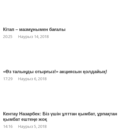
Кітап – мазмұнымен бағалы
20:25
Наурыз 14, 2018
«Өз талыңды отырғыз!» акциясын қолдайық!
17:29
Наурыз 6, 2018
Кентау Назарбек: Біз үшін ұлттан қымбат, ұрпақтан
қымбат ештеңе жоқ
14:16
Наурыз 5, 2018