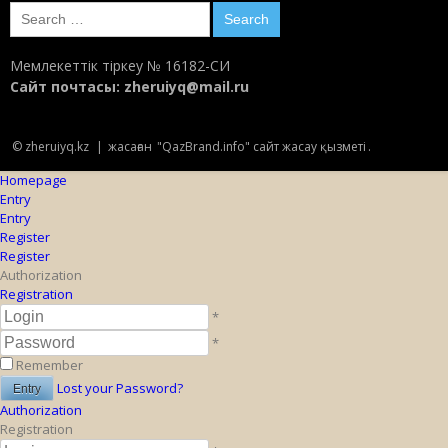
Search
for:
Мемлекеттік тіркеу № 16182-СИ
Сайт почтасы:
zheruiyq@mail.ru
© zheruiyq.kz
|
жасаған
"QazBrand.info" сайт жасау қызметі
.
Homepage
Entry
Entry
Register
Register
Authorization
Registration
*
*
Remember
Lost your Password?
Authorization
Registration