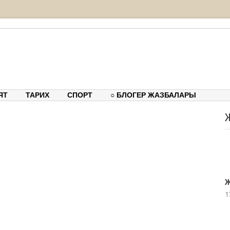
тық-танымдық порталы
ЯТ
ТАРИХ
СПОРТ
○ БЛОГЕР ЖАЗБАЛАРЫ
Ж
1