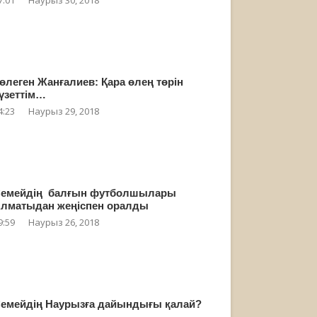
өлеген Жанғалиев: Қара өлең төрін
үзеттім…
4:23
Наурыз 29, 2018
емейдің балғын футболшылары
лматыдан жеңіспен оралды
9:59
Наурыз 26, 2018
емейдің Наурызға дайындығы қалай?