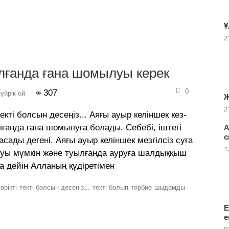
Ұ
2
олғанда ғана шомылуы керек
0
307
үйрік ой
Ж
2
екті болсын десеңіз... Аяғы ауыр келіншек кез-
лғанда ғана шомылуға болады. Себебі, іштегі
А
с
асады дегені. Аяғы ауыр келіншек мезгілсіз суға
1
олуы мүмкін жəне туылғанда ауруға шалдыққыш
а дейін Алланың құдіретімен
өрікті
текті болсын десеңіз...
текті болып
тәрбие
шыдамды
Е
е
0