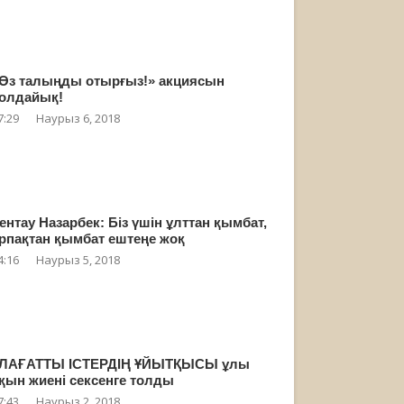
Өз талыңды отырғыз!» акциясын
олдайық!
7:29
Наурыз 6, 2018
ентау Назарбек: Біз үшін ұлттан қымбат,
рпақтан қымбат ештеңе жоқ
4:16
Наурыз 5, 2018
ЛАҒАТТЫ ІСТЕРДІҢ ҰЙЫТҚЫСЫ ұлы
қын жиені сексенге толды
7:43
Наурыз 2, 2018