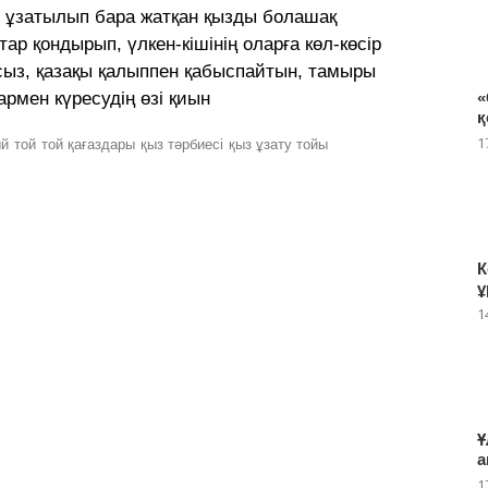
н ұзатылып бара жатқан қызды болашақ
тар қондырып, үлкен-кішінің оларға көл-көсір
тасыз, қазақы қалыппен қабыспайтын, тамыры
рмен күресудің өзі қиын
«
қ
1
ый
той
той қағаздары
қыз тәрбиесі
қыз ұзату тойы
К
ұ
1
Ұ
а
1