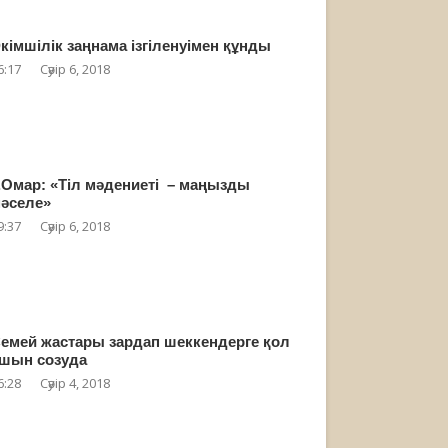
кімшілік заңнама ізгіленуімен құнды
6:17
Сәуір 6, 2018
.Омар: «Тіл мәдениеті – маңызды
әселе»
9:37
Сәуір 6, 2018
емей жастары зардап шеккендерге қол
шын созуда
6:28
Сәуір 4, 2018