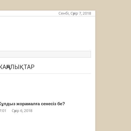
Сенбі, Сәуір 7, 2018
ЖАҢАЛЫҚТАР
ұлдыз жорамалға сенесіз бе?
7:01
Сәуір 6, 2018