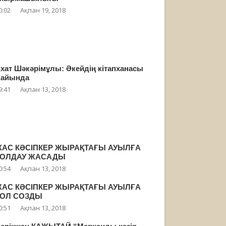
0:02
Ақпан 19, 2018
хат Шәкәрімұлы: Әкейдің кітапханасы
айында
9:41
Ақпан 13, 2018
АС КӘСІПКЕР ЖЫРАҚТАҒЫ АУЫЛҒА
ҚОЛДАУ ЖАСАДЫ
0:54
Ақпан 13, 2018
АС КӘСІПКЕР ЖЫРАҚТАҒЫ АУЫЛҒА
ҚОЛ СОЗДЫ
0:51
Ақпан 13, 2018