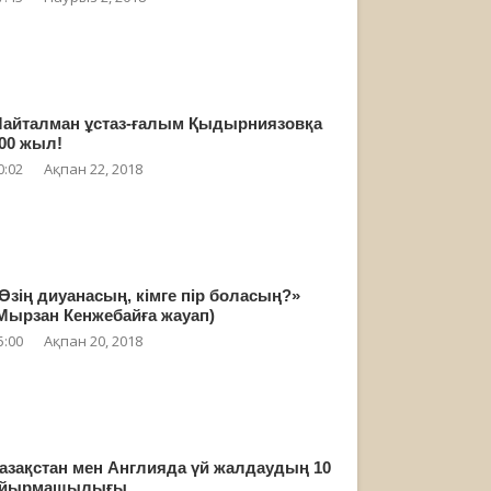
айталман ұстаз-ғалым Қыдырниязовқа
00 жыл!
0:02
Ақпан 22, 2018
Өзің диуанасың, кімге пір боласың?»
Мырзан Кенжебайға жауап)
5:00
Ақпан 20, 2018
азақстан мен Англияда үй жалдаудың 10
айырмашылығы