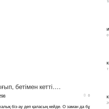
1
И
0
К
1
ғып, бетімен кетті….
0
298
К
2
халық біз-ау деп қаласың кейде. О заман да бұ