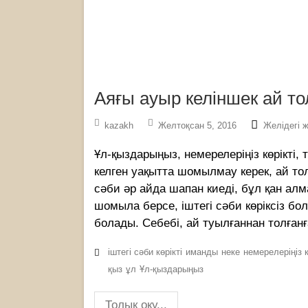
Аяғы ауыр келіншек ай т
kazakh
Желтоқсан 5, 2016
Желідегі ж
Ұл-қыздарыңыз, немерелеріңіз көрікті, т
келген уақытта шомылмау керек, ай то
сəби əр айда шапан киеді, бұл қан алм
шомыла берсе, іштегі сəби көріксіз б
болады. Себебі, ай туылғаннан толғанғ
іштегі сəби көрікті
иманды
неке
немерелеріңіз к
қыз
ұл
Ұл-қыздарыңыз
Толық оқу...