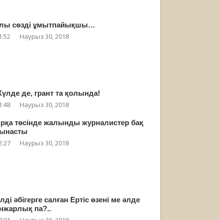
лы сөзді ұмытпайықшы…
1:52
Наурыз 30, 2018
үлде де, грант та қолында!
1:48
Наурыз 30, 2018
рқа төсінде жалынды журналистер бақ
ынасты
2:27
Наурыз 30, 2018
лді әбігерге салған Ертіс өзені ме әлде
нжарлық па?..
7:01
Наурыз 30, 2018