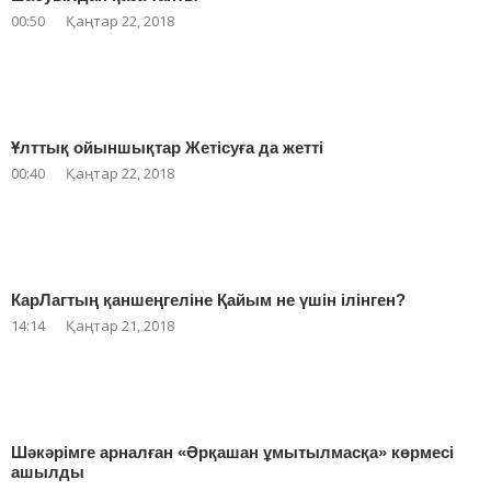
00:50
Қаңтар 22, 2018
Ұлттық ойыншықтар Жетісуға да жетті
00:40
Қаңтар 22, 2018
КарЛагтың қаншеңгеліне Қайым не үшін ілінген?
14:14
Қаңтар 21, 2018
Шәкәрімге арналған «Әрқашан ұмытылмасқа» көрмесі
ашылды