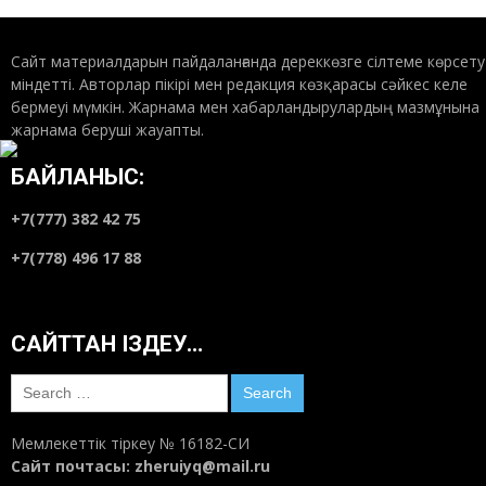
Сайт материалдарын пайдаланғанда дереккөзге сілтеме көрсету
міндетті. Авторлар пікірі мен редакция көзқарасы сәйкес келе
бермеуі мүмкін. Жарнама мен хабарландырулардың мазмұнына
жарнама беруші жауапты.
БАЙЛАНЫС:
+7(777) 382 42 75
+7(778) 496 17 88
САЙТТАН ІЗДЕУ…
Search
for:
Мемлекеттік тіркеу № 16182-СИ
Сайт почтасы:
zheruiyq@mail.ru