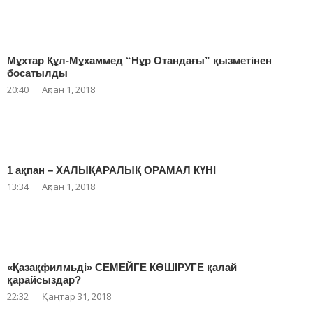
Мұхтар Құл-Мұхаммед “Нұр Отандағы” қызметінен
босатылды
20:40
Ақпан 1, 2018
1 ақпан – ХАЛЫҚАРАЛЫҚ ОРАМАЛ КҮНІ
13:34
Ақпан 1, 2018
«Қазақфилмьді» СЕМЕЙГЕ КӨШІРУГЕ қалай
қарайсыздар?
22:32
Қаңтар 31, 2018