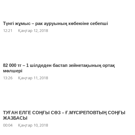
Түнгі жұмыс – рак ауруының көбеюіне себепші
12:21
Қаңтар 12, 2018
82 000 тг – 1 шілдеден бастап зейнетақының ортақ
мөлшері
13:26
Қаңтар 11, 2018
ТУҒАН ЕЛГЕ СОҢҒЫ СӨЗ – Ғ.МҮСІРЕПОВТЫҢ СОҢҒЫ
ЖАЗБАСЫ
00:04
Қаңтар 10, 2018