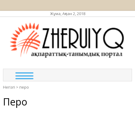
Жұма, Ақпан 2, 2018
ЖЕР
ақпа
тан
по
Негізгі
>
перо
Перо