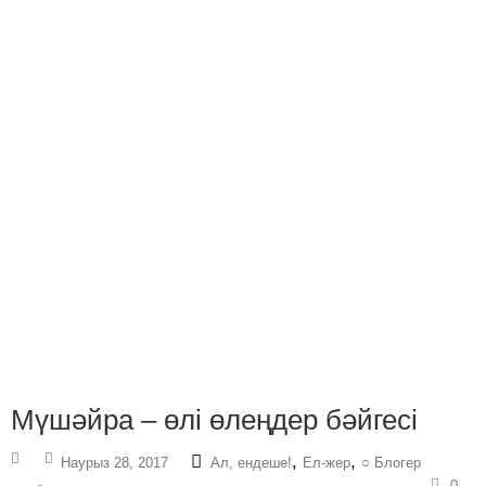
Мүшəйра – өлі өлеңдер бəйгесі
,
,
Наурыз 28, 2017
Ал, ендеше!
Ел-жер
○ Блогер
0