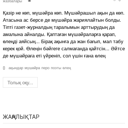
жазбалары
Қазір не көп, мүшәйра көп. Мүшәйрашыл ақын да көп.
Атасына ас берсе де мүшәйра жариялайтын болды.
Тіпті газет-журналдың таралымын арттырудың да
амалына айналды. Қаптаған мүшәйраларға қарап,
өлеңді аяйсың... Бірақ ақынға да жан бағып, мал табу
керек қой. Өлеңін бәйгеге салмағанда қайтсін... Әйтсе
де мүшәйраға еті үйреніп, сол үшін ғана өлең
ақындар
мүшәйра
перо
поэты
өлең
Толық оқу...
ЖАҢАЛЫҚТАР