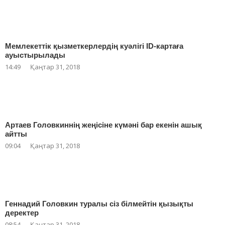
Мемлекеттік қызметкерлердің куәлігі ID-картаға
ауыстырылады
14:49
Қаңтар 31, 2018
Артаев Головкиннің жеңісіне күмәні бар екенін ашық
айтты
09:04
Қаңтар 31, 2018
Геннадий Головкин туралы сіз білмейтін қызықты
деректер
08:54
Қаңтар 31, 2018