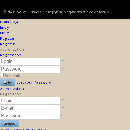
© zheruiyq.kz
|
жасаған
"Жерұйық медиа" жарнама орталығы
.
Homepage
Entry
Entry
Register
Register
Authorization
Registration
*
*
Remember
Lost your Password?
Authorization
Registration
*
*
*
Authorization
Registration