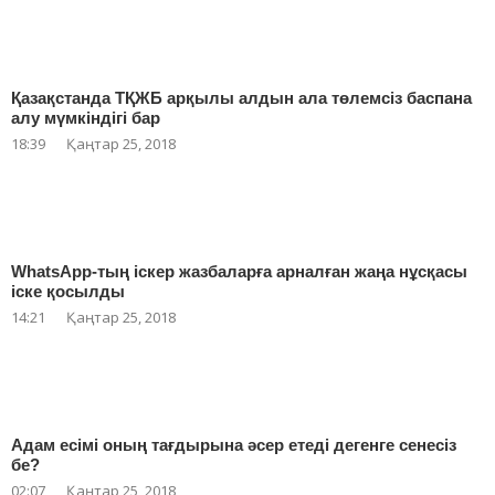
Қазақстанда ТҚЖБ арқылы алдын ала төлемсіз баспана
алу мүмкіндігі бар
18:39
Қаңтар 25, 2018
WhatsApp-тың іскер жазбаларға арналған жаңа нұсқасы
іске қосылды
14:21
Қаңтар 25, 2018
Адам есімі оның тағдырына әсер етеді дегенге сенесіз
бе?
02:07
Қаңтар 25, 2018