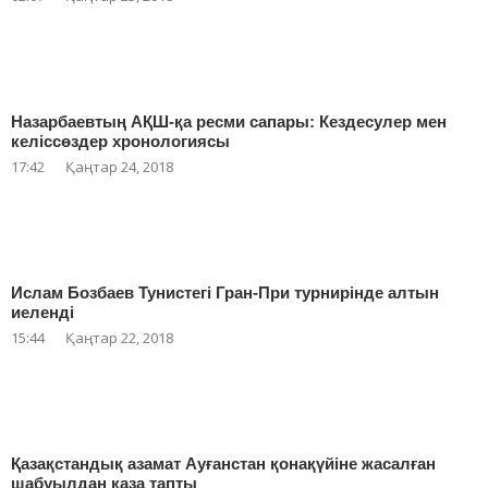
Назарбаевтың АҚШ-қа ресми сапары: Кездесулер мен
келіссөздер хронологиясы
17:42
Қаңтар 24, 2018
Ислам Бозбаев Тунистегі Гран-При турнирінде алтын
иеленді
15:44
Қаңтар 22, 2018
Қазақстандық азамат Ауғанстан қонақүйіне жасалған
шабуылдан қаза тапты