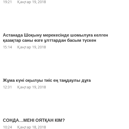
19:21
Қаңтар 19, 2018
Астанада Шоқыну мерекесінде шомылуға келген
қазақтар саны өзге ұлттардан басым түскен
15:14
Қаңтар 19, 2018
Жұма күні оқылуы тиіс ең таңдаулы дұға
12:31
Қаңтар 19, 2018
СОНДА…МЕНІ ОЯТҚАН КІМ?
10:24
Қаңтар 18, 2018