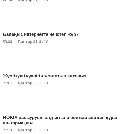
Балаңыз интернетте не істеп жүр?
08:32
Қаңтар 31, 2018
Жүргізуші куәлігін жоғалтып алсаңыз…
23:03
Қаңтар 29, 2018
NOKIA рак ауруын алдын-ала болжай алатын құрал
шығармақшы
22:21
Қаңтар 29, 2018