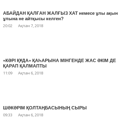
АБАЙДАН ҚАЛҒАН ЖАЛҒЫЗ ХАТ немесе ұлы ақын
ұлына не айтқысы келген?
20:02
Ақпан 7, 2018
«КӘРІ ҚҰДА» ҚАҺАРЫНА МІНГЕНДЕ ЖАС ӘКІМ ДЕ
ҚАРАП ҚАЛМАПТЫ
11:09
Ақпан 6, 2018
ШӘКӘРІМ ҚОЛТАҢБАСЫНЫҢ СЫРЫ
09:33
Ақпан 6, 2018