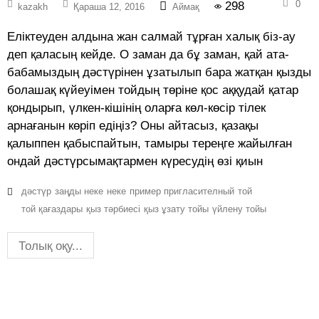
0
298
kazakh
Қараша 12, 2016
Аймақ
Еліктеуден алдына жан салмай тұрған халық біз-ау
деп қаласың кейде. О заман да бұ заман, қай ата-
бабамыздың дәстүрінен ұзатылып бара жатқан қызды
болашақ күйеуімен тойдың төріне қос аққудай қатар
қондырып, үлкен-кішінің оларға көл-көсір тілек
арнағанын көріп едіңіз? Оны айтасыз, қазақы
қалыппен қабыспайтын, тамыры тереңге жайылған
ондай дәстүрсымақтармен күресудің өзі қиын
дәстүр
заңды неке
неке
пример пригласителный
той
той қағаздары
қыз тәрбиесі
қыз ұзату тойы
үйлену тойы
Толық оқу...