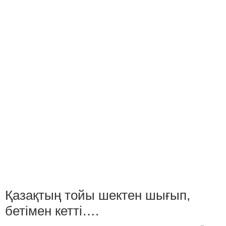
Қазақтың тойы шектен шығып,
бетімен кетті….