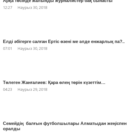
Арқа төсінде жалынды журналистер бақ сынасты
12:27
Наурыз 30, 2018
Елді әбігерге салған Ертіс өзені ме әлде енжарлық па?..
07:01
Наурыз 30, 2018
Төлеген Жанғалиев: Қара өлең төрін күзеттім…
04:23
Наурыз 29, 2018
Семейдің балғын футболшылары Алматыдан жеңіспен
оралды