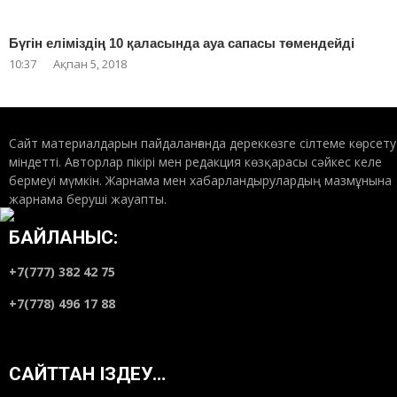
Бүгін еліміздің 10 қаласында ауа сапасы төмендейді
10:37
Ақпан 5, 2018
Сайт материалдарын пайдаланғанда дереккөзге сілтеме көрсету
міндетті. Авторлар пікірі мен редакция көзқарасы сәйкес келе
бермеуі мүмкін. Жарнама мен хабарландырулардың мазмұнына
жарнама беруші жауапты.
БАЙЛАНЫС:
+7(777) 382 42 75
+7(778) 496 17 88
САЙТТАН ІЗДЕУ…