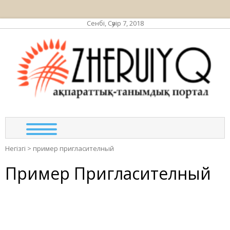
Сенбі, Сәуір 7, 2018
ЖЕР
ақпа
та
по
Негізгі
>
пример пригласителный
Пример Пригласителный