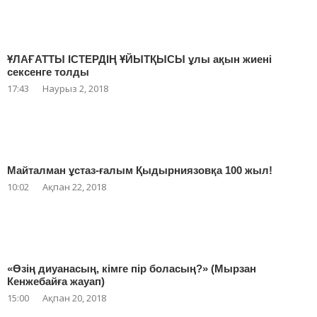
ҰЛАҒАТТЫ ІСТЕРДІҢ ҰЙЫТҚЫСЫ ұлы ақын жиені
сексенге толды
17:43
Наурыз 2, 2018
Майталман ұстаз-ғалым Қыдырниязовқа 100 жыл!
10:02
Ақпан 22, 2018
«Өзің диуанасың, кімге пір боласың?» (Мырзан
Кенжебайға жауап)
15:00
Ақпан 20, 2018