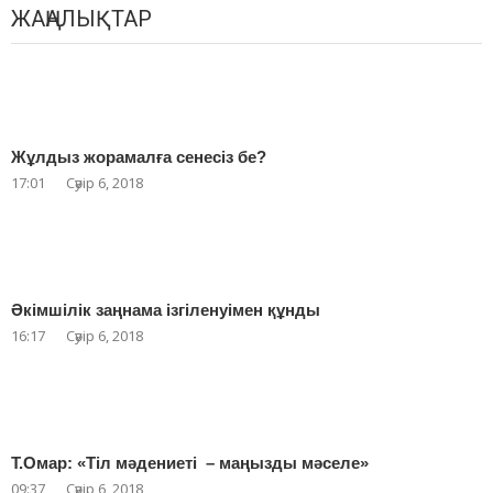
ЖАҢАЛЫҚТАР
Жұлдыз жорамалға сенесіз бе?
17:01
Сәуір 6, 2018
Әкімшілік заңнама ізгіленуімен құнды
16:17
Сәуір 6, 2018
Т.Омар: «Тіл мәдениеті – маңызды мәселе»
09:37
Сәуір 6, 2018