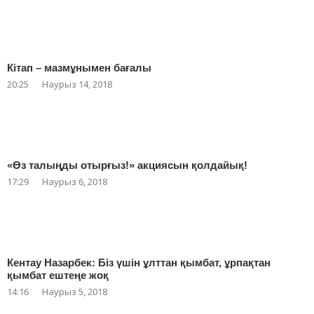
Кітап – мазмұнымен бағалы
20:25
Наурыз 14, 2018
«Өз талыңды отырғыз!» акциясын қолдайық!
17:29
Наурыз 6, 2018
Кентау Назарбек: Біз үшін ұлттан қымбат, ұрпақтан
қымбат ештеңе жоқ
14:16
Наурыз 5, 2018