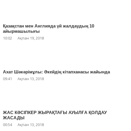
Қазақстан мен Англияда үй жалдаудың 10
айырмашылығы
10:02
Ақпан 19, 2018
Ахат Шәкәрімұлы: Әкейдің кітапханасы жайында
09:41
Ақпан 13, 2018
ЖАС КӘСІПКЕР ЖЫРАҚТАҒЫ АУЫЛҒА ҚОЛДАУ
ЖАСАДЫ
00:54
Ақпан 13, 2018