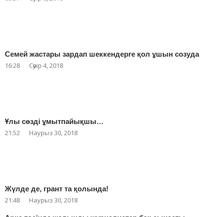
Семей жастары зардап шеккендерге қол ұшын созуда
16:28
Сәуір 4, 2018
Ұлы сөзді ұмытпайықшы…
21:52
Наурыз 30, 2018
Жүлде де, грант та қолында!
21:48
Наурыз 30, 2018