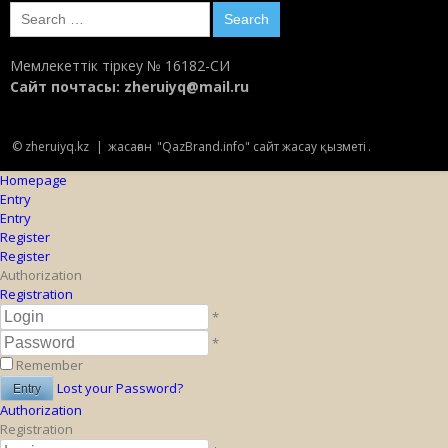
Search
for:
Мемлекеттік тіркеу № 16182-СИ
Сайт почтасы:
zheruiyq@mail.ru
© zheruiyq.kz
|
жасаған
"QazBrand.info" сайт жасау қызметі
.
Homepage
Entry
Entry
Register
Register
Authorization
Registration
*
*
Remember
Lost your Password?
Authorization
Registration