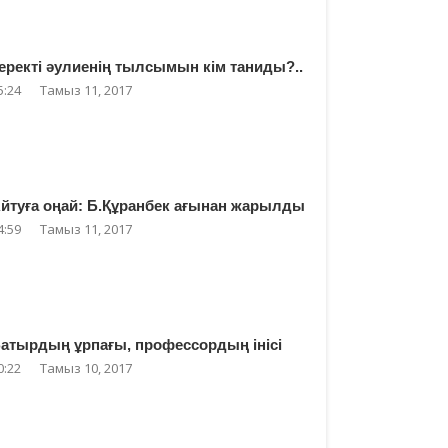
еректі әулиенің тылсымын кім таниды?..
5:24
Тамыз 11, 2017
йтуға оңай: Б.Құранбек ағынан жарылды
4:59
Тамыз 11, 2017
атырдың ұрпағы, профессордың інісі
0:22
Тамыз 10, 2017