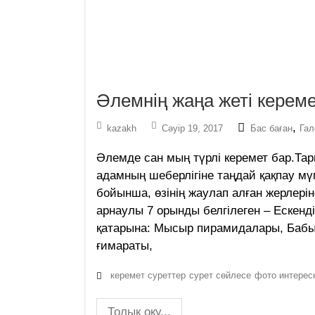
Әлемнің жаңа жеті кереме
,
kazakh
Сәуір 19, 2017
Бас баған
Гал
Әлемде сан мың түрлі керемет бар.Тар
адамның шеберлігіне таңдай қақпау мүм
бойынша, өзінің жаулап алған жерлер
арнаулы 7 орынды белгілеген – Ескенд
қатарына: Мысыр пирамидалары, Бабы
ғимараты,
керемет суреттер
сурет сөйлесе
фото интерес
Толық оқу...