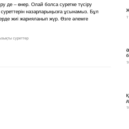
іру де – өнер. Олай болса суретке түсіру
Ж
н суреттерін назарларыңызға ұсынамыз. Бұл
1
ілерде жиі жарияланып жүр. Өзге әлемге
ызықты суреттер
Ә
б
1
Қ
д
1