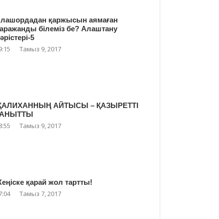
лашордадан қаржысын аямаған
аражанды білеміз бе? Алаштану
әрістері-5
9:15
Тамыз 9, 2017
ҚАЛИХАННЫҢ АЙТЫСЫ – ҚАЗЫРЕТТІ
ТАНЫТТЫ
8:55
Тамыз 9, 2017
еңіске қарай жол тартты!
7:04
Тамыз 7, 2017