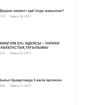
Диуани хикмет» қай тілде жазылған?
1:10
Тамыз 24, 2017
МӘҢГІЛІК ЕЛ» ИДЕЯСЫ – ТАРИХИ
САБАҚТАСТЫҚ ТАҒЫЛЫМЫ
6:31
Тамыз 22, 2017
ығыс Қазақстанда 3 көлік өртенген
4:06
Тамыз 21, 2017