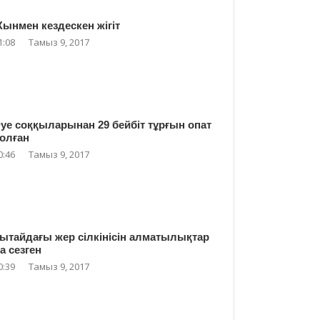
ынмен кездескен жігіт
1:08
Тамыз 9, 2017
уе соққыларынан 29 бейбіт тұрғын опат
олған
0:46
Тамыз 9, 2017
ытайдағы жер сілкінісін алматылықтар
а сезген
0:39
Тамыз 9, 2017