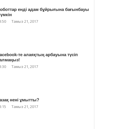
оботтар енді адам бұйрығына бағынбауы
үмкін
3:50
Тамыз 21, 2017
acebook-те алаяқтың арбауына түсіп
алмаңыз!
3:30
Тамыз 21, 2017
азақ нені ұмытты?
3:15
Тамыз 21, 2017