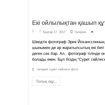
Екі ойлылықтан қашып қ
Қаңтар 17, 2017
Галерея
Шведтік фотограф Эрик Йоханссонның с
шынымен де әр жаратылсытың екі беті 
деген сөз бар. Ал, фотограф тілінде о
болады екен. Бұл біздің "Сурет сөйле
галерея
сурет сөйлесе
фото
Толық оқу...