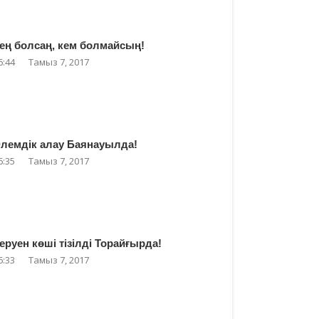
ең болсаң, кем болмайсың!
6:44
Тамыз 7, 2017
лемдік алау Баянауылда!
6:35
Тамыз 7, 2017
еруен көші тізілді Торайғырда!
6:33
Тамыз 7, 2017