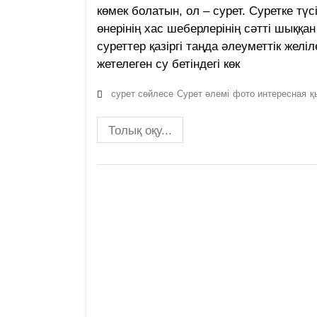
көмек болатын, ол – сурет. Суретке түс
өнерінің хас шеберлерінің сәтті шыққа
суреттер қазіргі таңда әлеуметтік жел
жетелеген су бетіндегі көк
сурет сөйлесе
Сурет әлемі
фото интересная
қ
Толық оқу...