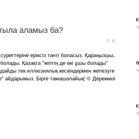
К
1
ұтыла аламыз ба?
0
уреттеріне еріксіз тәнті боласыз. Қараңызшы,
Ә
болады. Қазақта "жіптің де екі ұшы болады"
1
ндайды тек иллюзиялық кескіндермен жеткізуге
се" айдарымыз. Бірге тамашалайық! © Дереккөзі
К
1