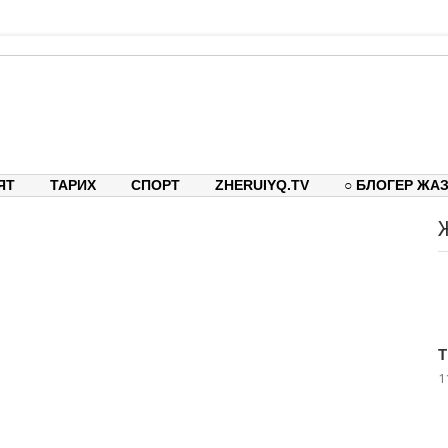
тық-танымдық порталы
ЯТ
ТАРИХ
СПОРТ
ZHERUIYQ.TV
○ БЛОГЕР ЖА
Т
1