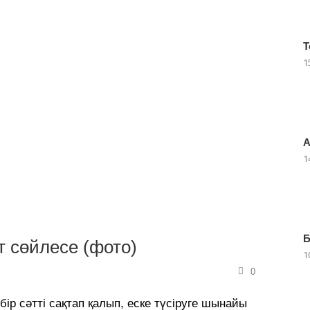
Т
1
А
1
Б
т сөйлесе (фото)
1
0
бір сәтті сақтап қалып, еске түсіруге шынайы