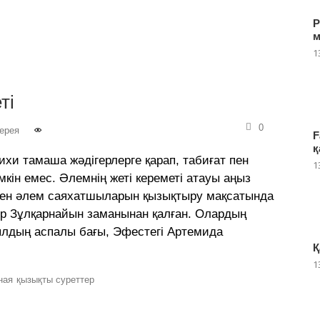
Р
м
1
ті
0
ерея
F
қ
ихи тамаша жәдігерлерге қарап, табиғат пен
1
кін емес. Әлемнің жеті кереметі атауы аңыз
інен әлем саяхатшыларын қызықтыру мақсатында
ір Зұлқарнайын заманынан қалған. Олардың
лдың аспалы бағы, Эфестегі Артемида
Қ
1
ная
қызықты суреттер