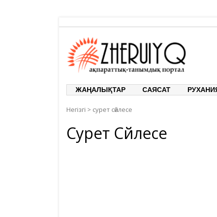
ЖЕРҰЙЫҚ
ақпарат
ЖАҢАЛЫҚТАР
САЯСАТ
РУХАНИ
Негізгі
>
сурет сөйлесе
Сурет Сөйлесе