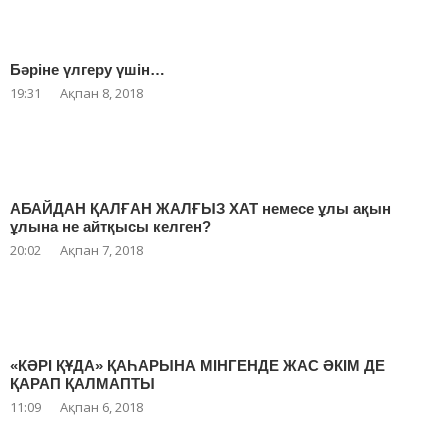
Бәріне үлгеру үшін…
19:31
Ақпан 8, 2018
АБАЙДАН ҚАЛҒАН ЖАЛҒЫЗ ХАТ немесе ұлы ақын
ұлына не айтқысы келген?
20:02
Ақпан 7, 2018
«КӘРІ ҚҰДА» ҚАҺАРЫНА МІНГЕНДЕ ЖАС ӘКІМ ДЕ
ҚАРАП ҚАЛМАПТЫ
11:09
Ақпан 6, 2018