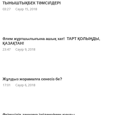
ТЫНЫШТЫҚБЕК ТӘМСІЛДЕРІ
03:27
Сәуір 15, 2018
Әлем жұртшылығына ашық хат! ТАРТ ҚОЛЫҢДЫ,
ҚАЗАҚТАН!
23:47
Сәуір 9, 2018
Жұлдыз жорамалға сенесіз бе?
17:01
Сәуір 6, 2018
Әкімшілік заңнама ізгіленуімен құнды