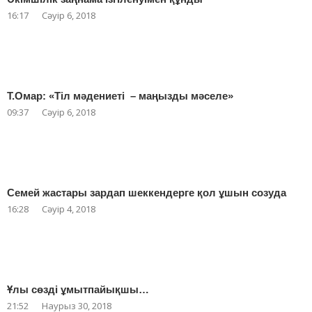
16:17
Сәуір 6, 2018
Т.Омар: «Тіл мәдениеті – маңызды мәселе»
09:37
Сәуір 6, 2018
Семей жастары зардап шеккендерге қол ұшын созуда
16:28
Сәуір 4, 2018
Ұлы сөзді ұмытпайықшы…
21:52
Наурыз 30, 2018