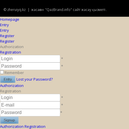
© zheruiyq.kz
|
жасаған
"QazBrand.info" сайт жасау қызметі
.
Homepage
Entry
Entry
Register
Register
Authorization
Registration
*
*
Remember
Lost your Password?
Authorization
Registration
*
*
*
Authorization
Registration