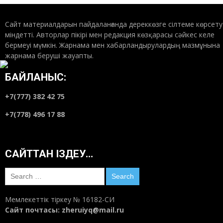
Сайт материалдарын пайдаланғанда дереккөзге сілтеме көрсету
міндетті. Авторлар пікірі мен редакция көзқарасы сәйкес келе
бермеуі мүмкін. Жарнама мен хабарландырулардың мазмұнына
жарнама беруші жауапты.
БАЙЛАНЫС:
+7(777) 382 42 75
+7(778) 496 17 88
САЙТТАН ІЗДЕУ…
Search
for:
Мемлекеттік тіркеу № 16182-СИ
Сайт почтасы:
zheruiyq@mail.ru