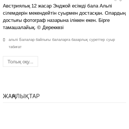
Австриялық 12 жасар Энджой есімді бала Альпі
сілемдерін мекендейтін суырмен достасқан. Олардың
достығы фотограф назарына іліккен екен. Бірге
тамашалайық. © Дереккөзі
альпі
Балалар байлығы
балаларға базарлық
суреттер
суыр
табиғат
Толық оқу...
ЖАҢАЛЫҚТАР