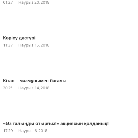
01:27
Наурыз 20, 2018
Көрісу дәстүрі
11:37
Наурыз 15, 2018
Кітап – мазмұнымен бағалы
20:25
Наурыз 14, 2018
«Өз талыңды отырғыз!» акциясын қолдайық!
17:29
Наурыз 6, 2018