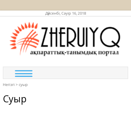
Дүйсенбі, Сәуір 16, 2018
ЖЕР
ақпа
та
по
Негізгі
>
суыр
Суыр