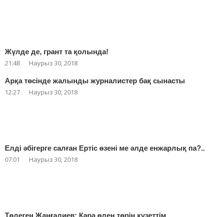
Жүлде де, грант та қолында!
21:48
Наурыз 30, 2018
Арқа төсінде жалынды журналистер бақ сынасты
12:27
Наурыз 30, 2018
Елді әбігерге салған Ертіс өзені ме әлде енжарлық па?..
07:01
Наурыз 30, 2018
Төлеген Жанғалиев: Қара өлең төрін күзеттім…