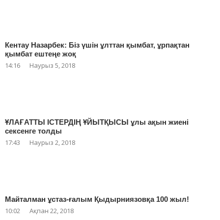
Кентау Назарбек: Біз үшін ұлттан қымбат, ұрпақтан
қымбат ештеңе жоқ
14:16
Наурыз 5, 2018
ҰЛАҒАТТЫ ІСТЕРДІҢ ҰЙЫТҚЫСЫ ұлы ақын жиені
сексенге толды
17:43
Наурыз 2, 2018
Майталман ұстаз-ғалым Қыдырниязовқа 100 жыл!
10:02
Ақпан 22, 2018