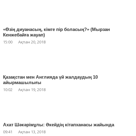
«Өзің диуанасың, кімге пір боласың?» (Мырзан
Кенжебайға жауап)
15:00
Ақпан 20, 2018
Қазақстан мен Англияда үй жалдаудың 10
айырмашылығы
10:02
Ақпан 19, 2018
Ахат Шәкәрімұлы: Әкейдің кітапханасы жайында
09:41
Ақпан 13, 2018