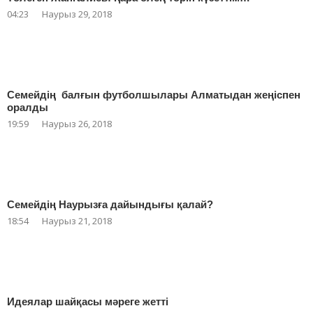
04:23
Наурыз 29, 2018
Семейдің балғын футболшылары Алматыдан жеңіспен
оралды
19:59
Наурыз 26, 2018
Семейдің Наурызға дайындығы қалай?
18:54
Наурыз 21, 2018
Идеялар шайқасы мәреге жетті