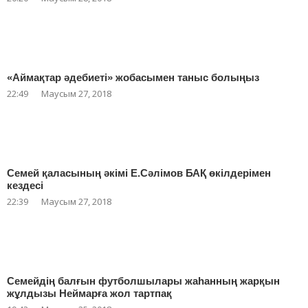
«Аймақтар әдебиеті» жобасымен таныс болыңыз
22:49
Маусым 27, 2018
Семей қаласының әкімі Е.Сәлімов БАҚ өкілдерімен
кездесі
22:39
Маусым 27, 2018
Семейдің балғын футболшылары жаһанның жарқын
жұлдызы Неймарға жол тартпақ