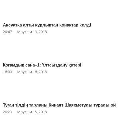
Ақсуатқа алты құрлықтан қонақтар келді
20:47
Маусым 19, 2018
Қоғамдық сана–1: Ұлтсыздану қатері
18:00
Маусым 18, 2018
Туған тілдің тарланы Қинаят Шаяхметұлы туралы ой
20:23
Маусым 15, 2018