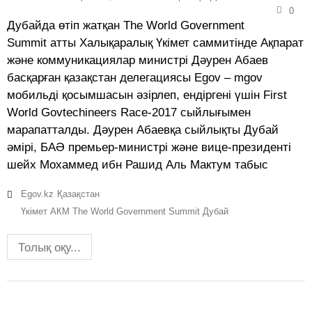
0
Дубайда өтіп жатқан The World Government
Summit атты Халықаралық Үкімет саммитінде Ақпарат
және коммуникациялар министрі Дәурен Абаев
басқарған қазақстан делегациясы Egov – mgov
мобильді қосымшасын әзірлеп, ендіргені үшін First
World Govtechineers Race-2017 сыйлығымен
марапатталды. Дәурен Абаевқа сыйлықты Дубай
әмірі, БАӘ премьер-министрі және вице-президенті
шейх Мохаммед ибн Рашид Аль Мактум табыс
Egov.kz
Қазақстан
Үкімет АКМ The World Government Summit Дубай
Толық оқу...