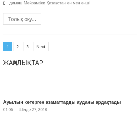
димаш
Мейрамбек
Қазақстан
ән мен әнші
Толық оқу...
Posts
1
2
3
Next
navigation
ЖАҢАЛЫҚТАР
Ауылын көтерген азаматтарды ауданы ардақтады
01:06
Шілде 27, 2018