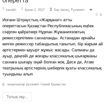
оперетта
,
kazakh
Қазан 2, 2017
Бас баған
Руханият
0
Иоганн Штраустың «Жарқанат» атты
опереттасын Қазақстан Республикасының еңбек
сіңірген қайраткері Нұрлан Жұманиязовтың
режиссерлігімен сахналанды. Астанадан арнайы
келген режиссер табандылық танытып, бір жарым ай
әртістермен қауырт жұмыс жасады. Салмағы да
ауыр, деңгейі де жоғары классикалық шығарманы
сахнаға шығару оңай болған жоқ. Десе де, Атам
театрының әртістерінің шеберлік қуаты классикалық
туындыны алып
жаңалықтар
руханият
Семей
Қазақстан
Толық оқу...