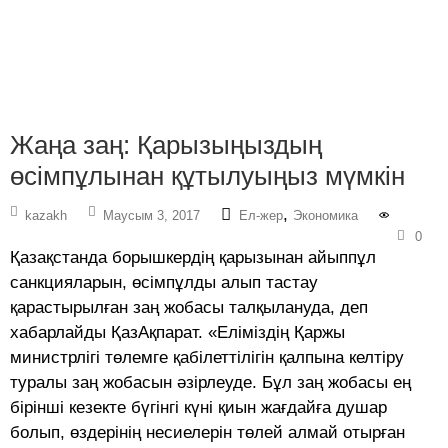
Жаңа заң: Қарызыңыздың
өсімпұлынан құтылуыңыз мүмкін
,
kazakh
Маусым 3, 2017
Ел-жер
Экономика
0
Қазақстанда борышкердің қарызынан айыппұл
санкцияларын, өсімпұлды алып тастау
қарастырылған заң жобасы талқылануда, деп
хабарлайды ҚазАқпарат. «Еліміздің Қаржы
министрлігі төлемге қабілеттілігін қалпына келтіру
туралы заң жобасын әзірлеуде. Бұл заң жобасы ең
бірінші кезекте бүгінгі күні қиын жағдайға душар
болып, өздерінің несиелерін төлей алмай отырған