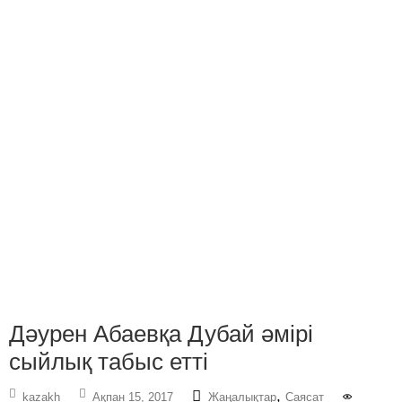
Дәурен Абаевқа Дубай әмірі
сыйлық табыс етті
,
kazakh
Ақпан 15, 2017
Жаңалықтар
Саясат