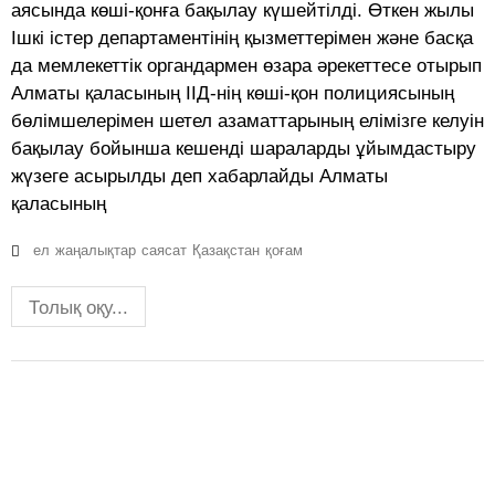
аясында көші-қонға бақылау күшейтілді. Өткен жылы
Ішкі істер департаментінің қызметтерімен және басқа
да мемлекеттік органдармен өзара әрекеттесе отырып
Алматы қаласының ІІД-нің көші-қон полициясының
бөлімшелерімен шетел азаматтарының елімізге келуін
бақылау бойынша кешенді шараларды ұйымдастыру
жүзеге асырылды деп хабарлайды Алматы
қаласының
ел
жаңалықтар
саясат
Қазақстан
қоғам
Толық оқу...