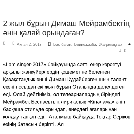
2 жыл бұрын Димаш Мейрамбектің
әнін қалай орындаған?
,
,
Ақпан 2, 2017
Бас баған
Бейнежазба
Жаңалықтар
0
«I am singer-2017» байқауында сәтті өнер көрсетуі
арқылы жанкүйерлердің қошеметіне бөленген
Қазақстандық әнші Димаш Құдайберген шын талант
екенін осыдан екі жыл бұрын Отанында дәлелдеген
еді. Олай дейтініміз, ол телеарналардың біріндегі
Мейрамбек Беспаевтың лирикалық «Кінәлама» әнін
басқаша стильде орындап, өнердегі ағаларынан
қолдау тапқан еді. Аталмыш байқауда Тоқтар Серіков
өзінің батасын беріпті. Ал