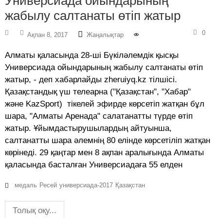
Универсиада ойындарының
жабылу салтанаты өтіп жатыр
0
Ақпан 8, 2017
Жаңалықтар
Алматы қаласында 28-ші Бүкіләлемдік қысқы
Универсиада ойындарының жабылу салтанаты өтіп
жатыр, - деп хабарлайды zheruiyq.kz тілшісі.
Қазақстандық үш телеарна ("Қазақстан", "Хабар"
және KazSport) тікелей эфирде көрсетіп жатқан бұл
шара, "Алматы Аренада" салатанатты түрде өтіп
жатыр. Ұйымдастырушылардың айтуынша,
салтанатты шара әлемнің 80 елінде көрсетіліп жатқан
көрінеді. 29 қаңтар мен 8 ақпан аралығында Алматы
қаласында басталған Универсиадаға 55 елден
медаль
Ресей
универсиада-2017
Қазақстан
Толық оқу...