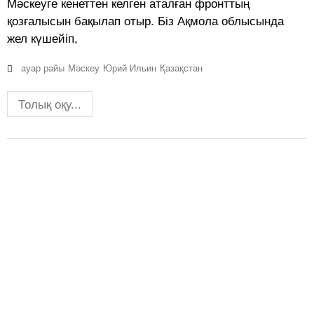
Мәскеуге кенеттен келген аталған фронттың
қозғалысын бақылап отыр. Біз Ақмола облысында
жел күшейіп,
ауар райы
Мәскеу
Юрий Ильин
Қазақстан
Толық оқу...