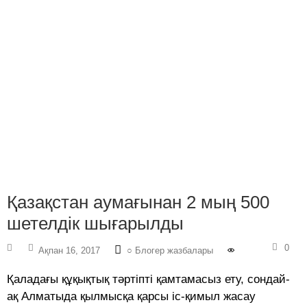
Қазақстан аумағынан 2 мың 500
шетелдік шығарылды
0
Ақпан 16, 2017
○ Блогер жазбалары
Қаладағы құқықтық тәртіпті қамтамасыз ету, сондай-
ақ Алматыда қылмысқа қарсы іс-қимыл жасау