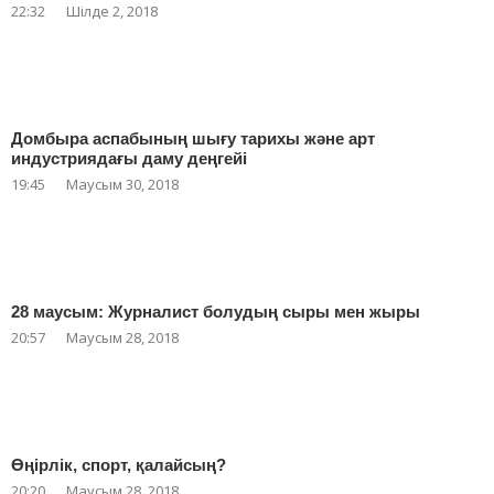
22:32
Шілде 2, 2018
Домбыра аспабының шығу тарихы және арт
индустриядағы даму деңгейі
19:45
Маусым 30, 2018
28 маусым: Журналист болудың сыры мен жыры
20:57
Маусым 28, 2018
Өңірлік, спорт, қалайсың?
20:20
Маусым 28, 2018