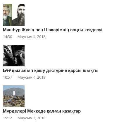
Мәшһүр Жүсіп пен Шәкәрімнің соңғы кездесуі
14:30
Маусым 4, 2018
БҰҰ қыз алып қашу дәстүріне қарсы шықты
10:57
Маусым 4, 2018
Мүрделері Меккеде қалған қазақтар
19:12
Маусым 3, 2018