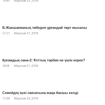
19:43
Маусым 25, 2018
Б.Жаншаеваның төбеден ұрғандай төрт мысалы
21:21
Маусым 21, 2018
Қоғамдық сана-2: Ұлттық тәрбие не үшін керек?
18:05
Маусым 21, 2018
Семейдің ішкі саясатына жаңа басшы келді
11:04
Маусым 20, 2018