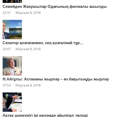
Cемейден Жазушылар Одағының филиалы ашылды
23:31
Маусым 8, 2018
Сенатор қозғағанмен, сең қозғалмай тұр…
20:07
Маусым 8, 2018
Н.Айтұлы: Астананы жырлау – өз бақытыңды жырлау
07:53
Маусым 8, 2018
Ақтау шенеунігі ірі көлемде айыппұл төледі