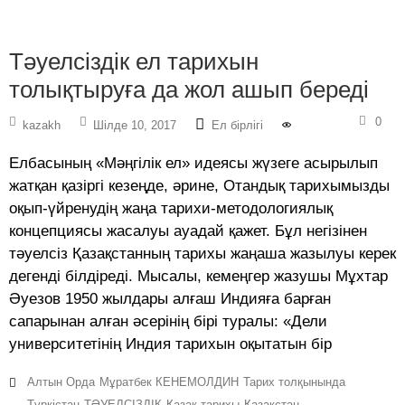
Тәуелсіздік ел тарихын
толықтыруға да жол ашып береді
0
kazakh
Шілде 10, 2017
Ел бірлігі
Елбасының «Мәңгілік ел» идеясы жүзеге асырылып
жатқан қазіргі кезеңде, әрине, Отандық тарихымызды
оқып-үйренудің жаңа тарихи-методологиялық
концепциясы жасалуы ауадай қажет. Бұл негізінен
тәуелсіз Қазақстанның тарихы жаңаша жазылуы керек
дегенді білдіреді. Мысалы, кемеңгер жазушы Мұхтар
Әуезов 1950 жылдары алғаш Индияға барған
сапарынан алған әсерінің бірі туралы: «Дели
университетінің Индия тарихын оқытатын бір
Алтын Орда
Мұратбек КЕНЕМОЛДИН
Тарих толқынында
Түркістан
ТӘУЕЛСІЗДІК
Қазақ тарихы
Қазақстан