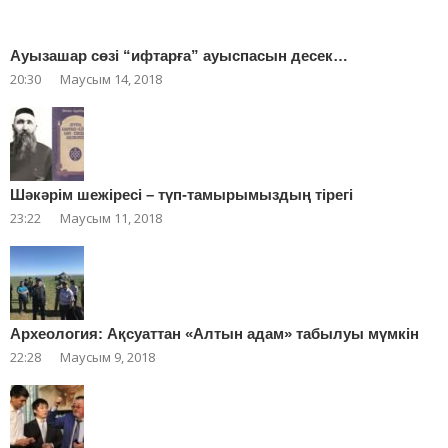
Ауызашар сөзі “ифтарға” ауыспасын десек…
20:30
Маусым 14, 2018
Шәкәрім шежіресі – түп-тамырымыздың тірегі
23:22
Маусым 11, 2018
Археология: Ақсуаттан «Алтын адам» табылуы мүмкін
22:28
Маусым 9, 2018