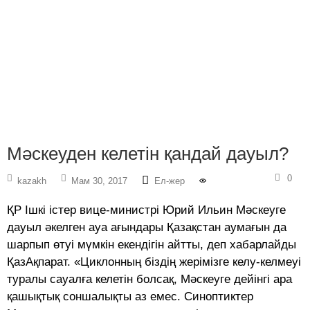
Мәскеуден келетін қандай дауыл?
0
kazakh
Мам 30, 2017
Ел-жер
ҚР Ішкі істер вице-министрі Юрий Ильин Мәскеуге
дауыл әкелген ауа ағындары Қазақстан аумағын да
шарпып өтуі мүмкін екендігін айтты, деп хабарлайды
ҚазАқпарат. «Циклонның біздің жерімізге келу-келмеуі
туралы сауалға келетін болсақ, Мәскеуге дейінгі ара
қашықтық соншалықты аз емес. Синоптиктер