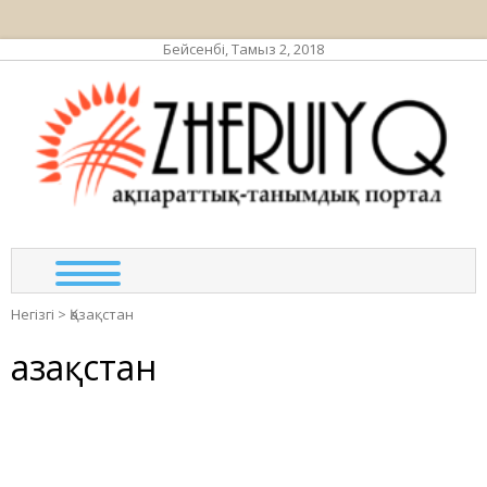
Бейсенбі, Тамыз 2, 2018
ЖЕР
ақпа
та
по
Негізгі
>
Қазақстан
Қазақстан