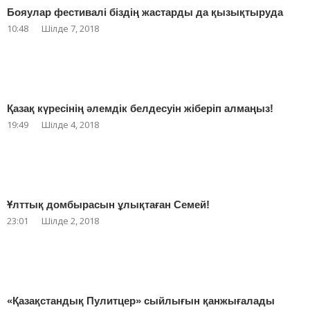
Бояулар фестивалі біздің жастарды да қызықтыруда
10:48
Шілде 7, 2018
Қазақ күресінің әлемдік белдесуін жіберіп алмаңыз!
19:49
Шілде 4, 2018
Ұлттық домбырасын ұлықтаған Семей!
23:01
Шілде 2, 2018
«Қазақстандық Пулитцер» сыйлығын қанжығалады