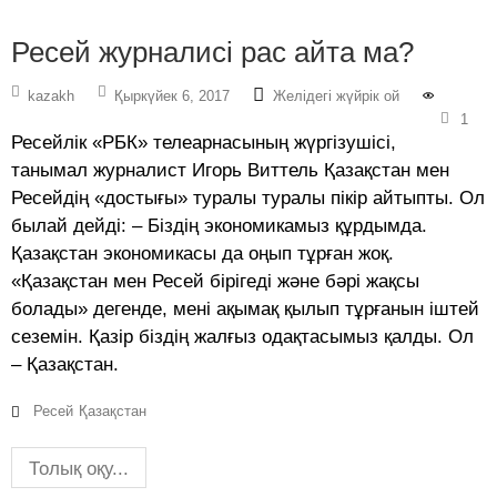
Ресей журналисі рас айта ма?
kazakh
Қыркүйек 6, 2017
Желідегі жүйрік ой
1
Ресейлік «РБК» телеарнасының жүргізушісі,
танымал журналист Игорь Виттель Қазақстан мен
Ресейдің «достығы» туралы туралы пікір айтыпты. Ол
былай дейді: – Біздің экономикамыз құрдымда.
Қазақстан экономикасы да оңып тұрған жоқ.
«Қазақстан мен Ресей бірігеді және бәрі жақсы
болады» дегенде, мені ақымақ қылып тұрғанын іштей
сеземін. Қазір біздің жалғыз одақтасымыз қалды. Ол
– Қазақстан.
Ресей
Қазақстан
Толық оқу...