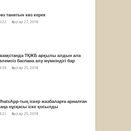
өз танитын көз керек
0:22
Қаңтар 27, 2018
азақстанда ТҚЖБ арқылы алдын ала
өлемсіз баспана алу мүмкіндігі бар
8:39
Қаңтар 25, 2018
hatsApp-тың іскер жазбаларға арналған
аңа нұсқасы іске қосылды
4:21
Қаңтар 25, 2018