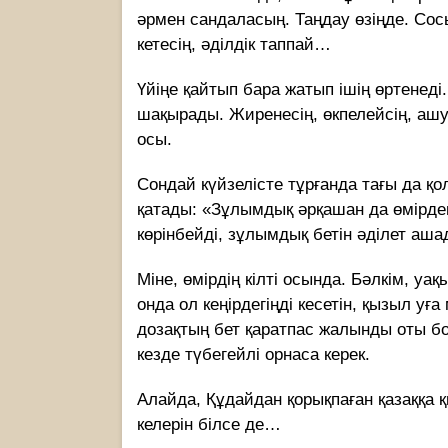
әрмен сандаласың. Таңдау өзіңде. Со
кетесің, әділдік таппай…
Үйіңе қайтып бара жатып ішің өртенеді
шақырады. Жиренесің, өкпелейсің, ашу
осы.
Сондай күйзелісте тұрғанда тағы да қол
қатады: «Зұлымдық әрқашан да өмірде
көрінбейді, зұлымдық бетін әділет аша
Міне, өмірдің кілті осында. Бәлкім, уақ
онда ол кеңірдегіңді кесетін, қызыл у
дозақтың бет қаратпас жалынды оты бо
кезде түбегейлі орнаса керек.
Алайда, Құдайдан қорықпаған қазаққа қ
келерін білсе де…