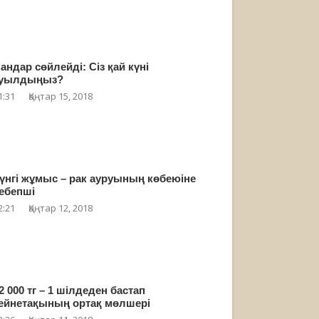
андар сөйлейді: Сіз қай күні
уылдыңыз?
1:31
Қаңтар 15, 2018
үнгі жұмыс – рак ауруының көбеюіне
ебепші
2:21
Қаңтар 12, 2018
2 000 тг – 1 шілдеден бастап
ейнетақының ортақ мөлшері