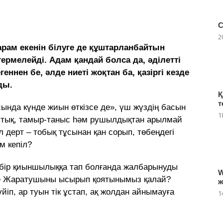
С
2
 арам екенін білуге де құштарланбайтын
ермелейді. Адам қандай болса да, әділетті
ннен бе, әлде ниеті жоқтан ба, қазіргі кезде
ды.
Қ
т
ында күнде жиын өткізсе де», үш жүздің басын
1
уыстық, тамыр-таныс һәм рушылдықтан арылмай
 дерт – тобық тұсынан қан сорып, төбеңдегі
ім кепіл?
дебір қиыншылыққа тап болғанда жалбарынуды
W
енде Жаратушыны ысырып қоятынымыз қалай?
ж
үйіп, ар туын тік ұстап, ақ жолдан айнымауға
1