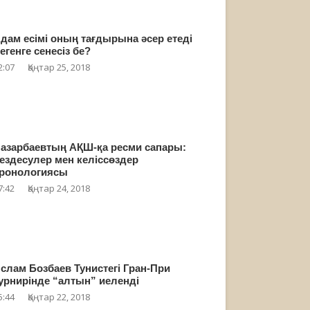
дам есімі оның тағдырына әсер етеді
егенге сенесіз бе?
2:07
Қаңтар 25, 2018
азарбаевтың АҚШ-қа ресми сапары:
ездесулер мен келіссөздер
ронологиясы
7:42
Қаңтар 24, 2018
слам Бозбаев Тунистегі Гран-При
урнирінде “алтын” иеленді
5:44
Қаңтар 22, 2018