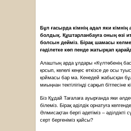
Бұл ғасырда кімнің адал яки кімнің
болдық. Құштарланбауға оның өзі ит
болсын дейміз. Бірақ шамасы келмеге
ғәділетке көп пенде жатырқап қарай
Алаштың арда ұлдары «Күлтөбенің бас
қосып, келелі кеңес өткізсе де осы т
қоймасы бар ма. Кенедей жабысқан бұл
миыңнан тектілігіңді сарқып бітпесіне к
Біз Құдай Тағалаға ауырғанда яки әл
білеміз. Бірақ әділдік орнатуға келг
Әлмисақтан бергі әдетіміз – әділдікті с
серт бергеніміз қайсы?