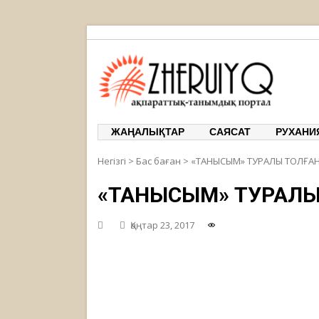
ЖЕРҰЙЫҚ
ақпарат
ЖАҢАЛЫҚТАР
САЯСАТ
РУХАНИ
Негізгі
>
Бас баған
>
«ТАНЫСЫМ» ТУРАЛЫ ТОЛҒА
«ТАНЫСЫМ» ТУРАЛЫ
Қаңтар 23, 2017