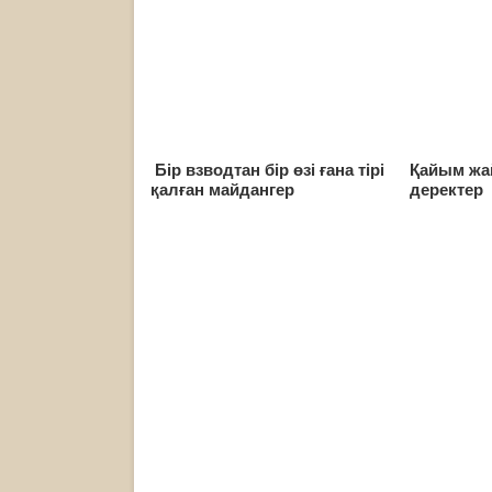
Бір взводтан бір өзі ғана тірі
Қайым жа
қалған майдангер
деректер