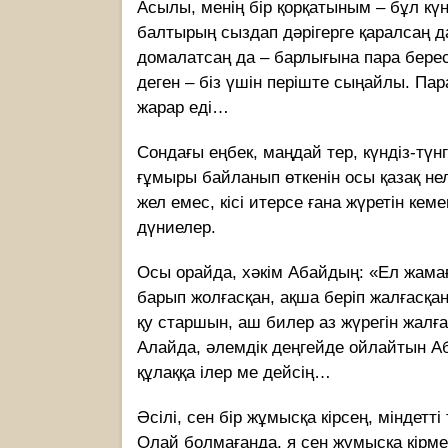
Асылы, менің бір қорқатыным – бұл күн
балтырың сыздап дәрігерге қаралсаң да, 
домалатсаң да – барлығына пара бересі
деген – біз үшін періште сыңайлы. Пара
жарар еді…
Сондағы еңбек, маңдай тер, күндіз-түн
ғұмыры байланып өткенін осы қазақ нелі
жел емес, кісі итерсе ғана жүретін ке
дүниелер.
Осы орайда, хәкім Абайдың: «Ел жама
барып жолғасқан, ақша беріп жалғасқа
қу старшын, аш билер аз жүрегін жалға
Алайда, әлемдік деңгейде ойлайтын Аб
құлаққа ілер ме дейсің…
Әсілі, сен бір жұмысқа кірсең, міндетт
Олай болмағанда, я сен жұмысқа кірмей