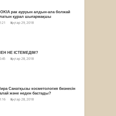
OKIA рак ауруын алдын-ала болжай
латын құрал шығармақшы
2:21
Қаңтар 29, 2018
ЕН НЕ ІСТЕМЕДІМ?
0:45
Қаңтар 28, 2018
ира Санатқызы косметология бизнесін
алай және неден бастады?
1:16
Қаңтар 28, 2018