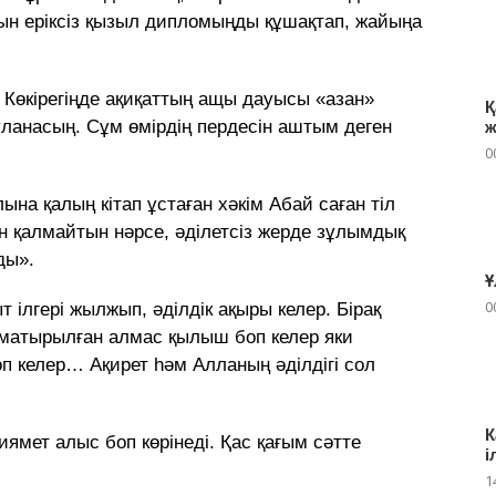
сын еріксіз қызыл дипломыңды құшақтап, жайыңа
. Көкірегіңде ақиқаттың ащы дауысы «азан»
Қ
ланасың. Сұм өмірдің пердесін аштым деген
ж
0
ына қалың кітап ұстаған хәкім Абай саған тіл
н қалмайтын нәрсе, әділетсіз жерде зұлымдық
ды».
Ұ
0
ыт ілгері жылжып, әділдік ақыры келер. Бірақ
ға матырылған алмас қылыш боп келер яки
п келер… Ақирет һәм Алланың әділдігі сол
К
иямет алыс боп көрінеді. Қас қағым сәтте
і
1