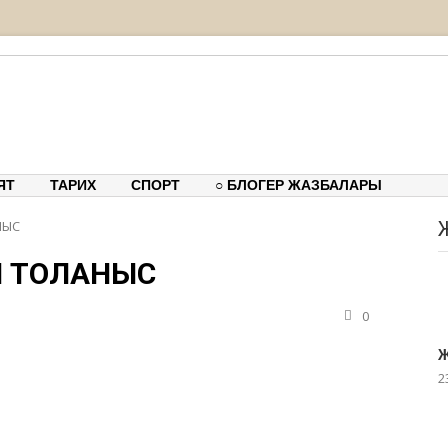
тық-танымдық порталы
ЯТ
ТАРИХ
СПОРТ
○ БЛОГЕР ЖАЗБАЛАРЫ
НЫС
 ТОЛҒАНЫС
0
Ж
2