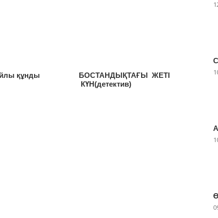
1
С
1
йлы құнды
БОСТАНДЫҚТАҒЫ ЖЕТІ
КҮН(детектив)
А
1
Ө
0