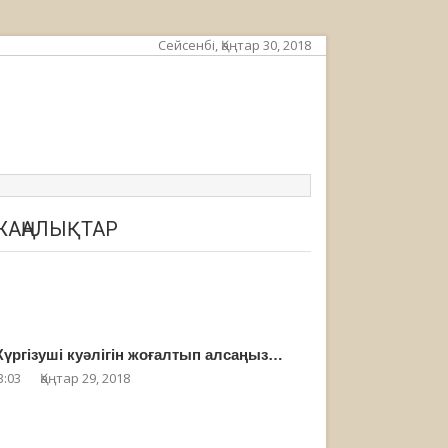
Сейсенбі, Қаңтар 30, 2018
ЖАҢАЛЫҚТАР
үргізуші куәлігін жоғалтып алсаңыз…
3:03
Қаңтар 29, 2018