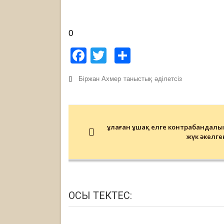
0
Facebook
Twitter
Share
Біржан Ахмер
таныстық
әділетсіз
Post
navigation
Құлаған ұшақ елге контрабандалы
жүк әкелге
ОСЫ ТЕКТЕС: