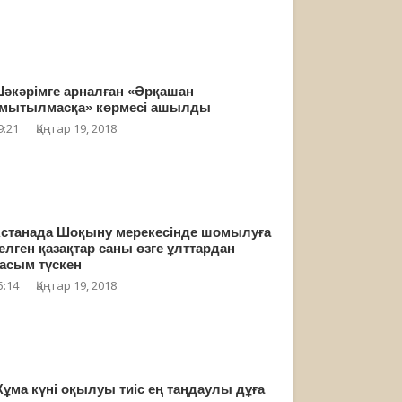
әкәрімге арналған «Әрқашан
мытылмасқа» көрмесі ашылды
9:21
Қаңтар 19, 2018
станада Шоқыну мерекесінде шомылуға
елген қазақтар саны өзге ұлттардан
асым түскен
5:14
Қаңтар 19, 2018
ұма күні оқылуы тиіс ең таңдаулы дұға