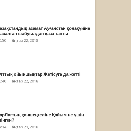
азақстандық азамат Ауғанстан қонақүйіне
асалған шабуылдан қаза тапты
0:50
Қаңтар 22, 2018
лттық ойыншықтар Жетісуға да жетті
0:40
Қаңтар 22, 2018
арЛагтың қаншеңгеліне Қайым не үшін
лінген?
4:14
Қаңтар 21, 2018