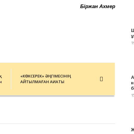
Біржан Ахмер
Ш
ұ
1
қ
«КӨКСЕРЕК» ӘҢГІМЕСІНІҢ
А
н
АЙТЫЛМАҒАН АҚИҚАТЫ
к
б
1
Ж