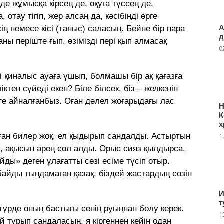
де жұмысқа кірсең де, оқуға түссең де,
отау тігіп, жер алсаң да, кәсібіңді өрге
А
ң немесе кісі (таныс) саласың. Бейне бір пара
д
ны періште ғып, өзімізді пері қып алмасақ
0
гі қиналыс ауаға ұшып, болмашы бір ақ қағазға
ктен сүйеді екен? Біле білсек, біз – желкенін
меге айналғанбыз. Оған дәлел жоғарыдағы лас
Н
К
х
ған билер жоқ, ел қыдырып сандалды. Астыртын
1
н, ақысын әрең сол алды. Орыс сияз қылдырса,
йды» деген ұлағатты сөзі есіме түсіп отыр.
айды тыңдамаған қазақ, біздей жастардың сөзін
И
т
і түрде оның бастығы сенің руыңнан болу керек.
1
 тұрып сандаласың, я кіргеннен кейін одан