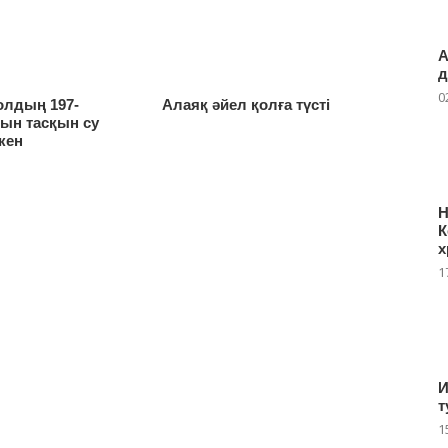
А
д
0
лдың 197-
Алаяқ әйел қолға түсті
н тасқын су
кен
Н
К
х
1
И
т
1