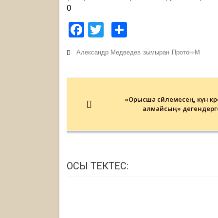
0
Facebook
Twitter
Share
Александр Медведев
зымыран
Протон-М
Post
navigation
«Орысша сөйлемесең, күн көр
алмайсың» дегендерг
ОСЫ ТЕКТЕС: