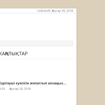
Сейсенбі, Қаңтар 30, 2018
ЖАҢАЛЫҚТАР
үргізуші куәлігін жоғалтып алсаңыз…
3:03
Қаңтар 29, 2018