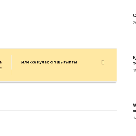
С
2
Қ
е
Білекке құлақ өсіп шығыпты
т
е
1
W
ж
1