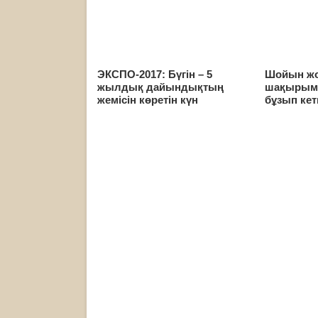
ЭКСПО-2017: Бүгін – 5
Шойын жо
жылдық дайындықтың
шақырымы
жемісін көретін күн
бұзып кет