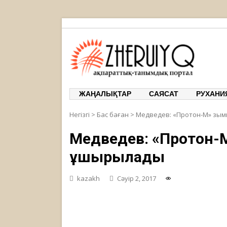
ЖЕРҰЙЫҚ
ақпарат
ЖАҢАЛЫҚТАР
САЯСАТ
РУХАНИ
Негізгі
>
Бас баған
>
Медведев: «Протон-М» зы
Медведев: «Протон-
ұшырылады
kazakh
Сәуір 2, 2017