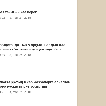
өз танитын көз керек
0:22
Қаңтар 27, 2018
азақстанда ТҚЖБ арқылы алдын ала
өлемсіз баспана алу мүмкіндігі бар
8:39
Қаңтар 25, 2018
hatsApp-тың іскер жазбаларға арналған
аңа нұсқасы іске қосылды
4:21
Қаңтар 25, 2018