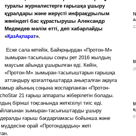
туралы журналистерге ғарышқа ұшыру
құралдары және жерүсті инфрақұрылым
N
а
жөніндегі бас құрастырушы Александр
2
Медведев мәлім етті, деп хабарлайды
«
ҚазАқпарат
».
Еске сала кетейік, Байқоңырдан «Протон-М»
зымыран-тасығышы соңғы рет 2016 жылдың
М
маусым айында ұшырылған еді. Кейін,
2
«Протон-М» зымыран-тасығыштарын ғарышқа
аттандыру қозғалтқыштарда анықталған ақауға
мамыр айының соңына жоспарланған «Протон-
hoStar 21 ғарыш аппараты жіберілетін болады.
ң бірінші тоқсанында жеткізілуі тиіс еді.
М
қ
ш айлағынан зымыран-тасығыштарды ұшыру
0
федералды ғарыш бағдарламасы бойынша және
мүддесіне орай «Протондардың» жеті
ан.