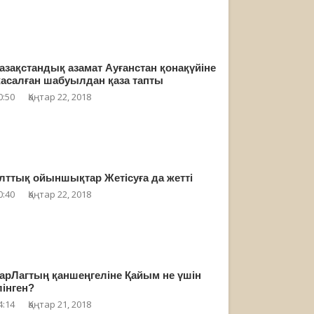
азақстандық азамат Ауғанстан қонақүйіне
асалған шабуылдан қаза тапты
0:50
Қаңтар 22, 2018
лттық ойыншықтар Жетісуға да жетті
0:40
Қаңтар 22, 2018
арЛагтың қаншеңгеліне Қайым не үшін
лінген?
4:14
Қаңтар 21, 2018