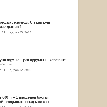
андар сөйлейді: Сіз қай күні
уылдыңыз?
1:31
Қаңтар 15, 2018
үнгі жұмыс – рак ауруының көбеюіне
ебепші
2:21
Қаңтар 12, 2018
2 000 тг – 1 шілдеден бастап
ейнетақының ортақ мөлшері