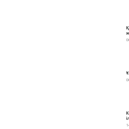
Қ
ж
0
Ұ
0
К
і
1