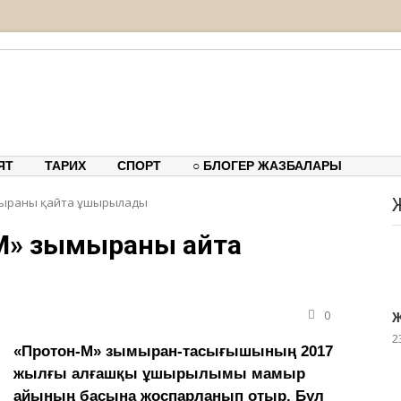
тық-танымдық порталы
ЯТ
ТАРИХ
СПОРТ
○ БЛОГЕР ЖАЗБАЛАРЫ
мыраны қайта ұшырылады
М» зымыраны қайта
0
Ж
2
«Протон-М» зымыран-тасығышының 2017
жылғы алғашқы ұшырылымы мамыр
айының басына жоспарланып отыр. Бұл