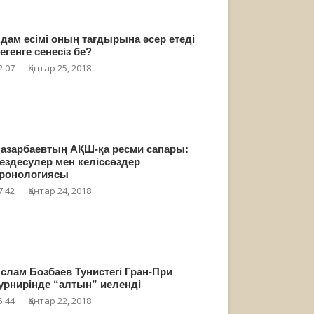
дам есімі оның тағдырына әсер етеді
егенге сенесіз бе?
2:07
Қаңтар 25, 2018
азарбаевтың АҚШ-қа ресми сапары:
ездесулер мен келіссөздер
ронологиясы
7:42
Қаңтар 24, 2018
слам Бозбаев Тунистегі Гран-При
урнирінде “алтын” иеленді
5:44
Қаңтар 22, 2018