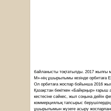
байланысты тоқтатылды. 2017 жылғы 
М»-нің ұшырылымы кезінде орбитаға Ec
Ол орбитаға жоспар бойынша 2016 жылды
Қазақстан бекіткен «Байқоңыр» ғары
кестесіне сәйкес, жыл соңына дейін 
коммерциялық тапсырыс берушілердің 
ұшырылымын жүзеге асыру жоспарланғ