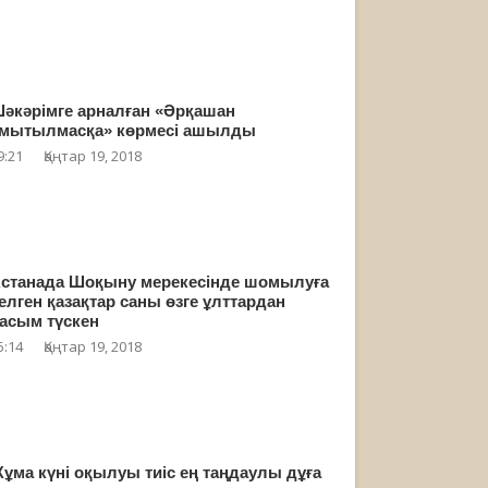
әкәрімге арналған «Әрқашан
мытылмасқа» көрмесі ашылды
9:21
Қаңтар 19, 2018
станада Шоқыну мерекесінде шомылуға
елген қазақтар саны өзге ұлттардан
асым түскен
5:14
Қаңтар 19, 2018
ұма күні оқылуы тиіс ең таңдаулы дұға