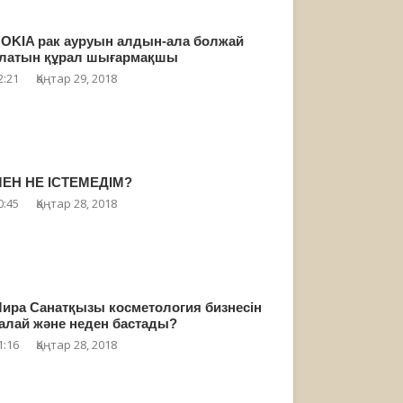
OKIA рак ауруын алдын-ала болжай
латын құрал шығармақшы
2:21
Қаңтар 29, 2018
ЕН НЕ ІСТЕМЕДІМ?
0:45
Қаңтар 28, 2018
ира Санатқызы косметология бизнесін
алай және неден бастады?
1:16
Қаңтар 28, 2018