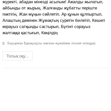
жүректі, абадан мінезді асылым! Ажалды жылатып,
айбынды от жырың, Жалғанды жұбатты періште
пәктігің. Жан мұңын сөйлетіп, Ар құнын құлпыртып,
Алаштың демінен Жұмақтың суретін билетіп, Кешегі
керауыз сатқынды састырып, Бүгінгі сорауыз
жалтаққа қастығып, Көңілдің
Бауыржан Қарақызұлы
мағжан жұмабаев
поэзия
өлеңдер
Толық оқу...