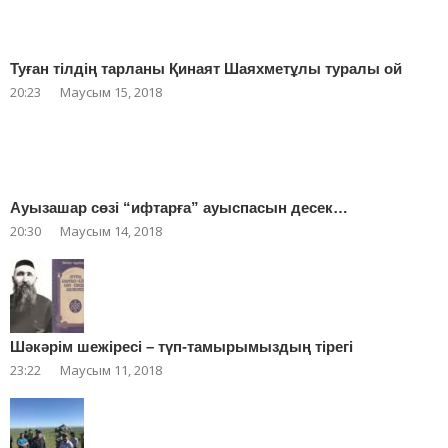
Туған тілдің тарланы Қинаят Шаяхметұлы туралы ой
20:23
Маусым 15, 2018
Ауызашар сөзі “ифтарға” ауыспасын десек…
20:30
Маусым 14, 2018
Шәкәрім шежіресі – түп-тамырымыздың тірегі
23:22
Маусым 11, 2018