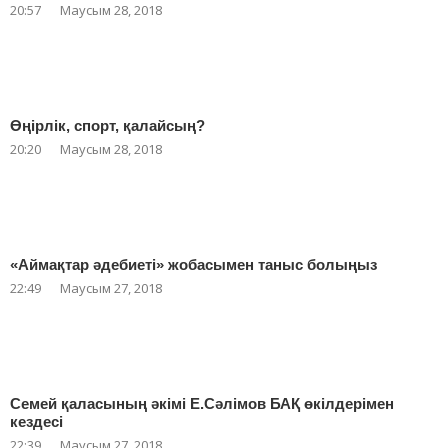
20:57
Маусым 28, 2018
Өңірлік, спорт, қалайсың?
20:20
Маусым 28, 2018
«Аймақтар әдебиеті» жобасымен таныс болыңыз
22:49
Маусым 27, 2018
Семей қаласының әкімі Е.Сәлімов БАҚ өкілдерімен
кездесі
22:39
Маусым 27, 2018