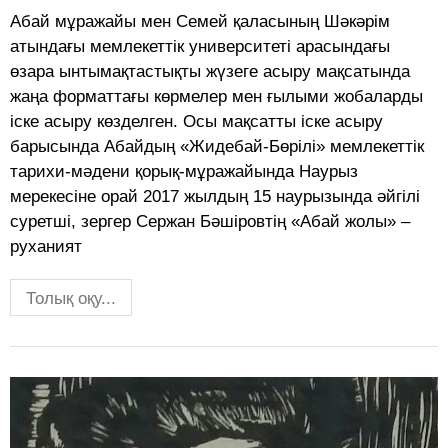
Абай мұражайы мен Семей қаласының Шәкәрім
атындағы мемлекеттік университеті арасындағы
өзара ынтымақтастықты жүзеге асыру мақсатында
жаңа форматтағы көрмелер мен ғылыми жобаларды
іске асыру көзделген. Осы мақсатты іске асыру
барысында Абайдың «Жидебай-Бөрілі» мемлекеттік
тарихи-мәдени қорық-мұражайында Наурыз
мерекесіне орай 2017 жылдың 15 наурызында әйгілі
суретші, зергер Сержан Бәшіровтің «Абай жолы» –
руханият
Толық оқу...