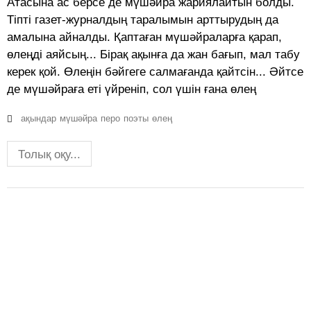
Атасына ас берсе де мүшәйра жариялайтын болды.
Тіпті газет-журналдың таралымын арттырудың да
амалына айналды. Қаптаған мүшәйраларға қарап,
өлеңді аяйсың... Бірақ ақынға да жан бағып, мал табу
керек қой. Өлеңін бәйгеге салмағанда қайтсін... Әйтсе
де мүшәйраға еті үйреніп, сол үшін ғана өлең
ақындар
мүшәйра
перо
поэты
өлең
Толық оқу...