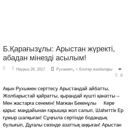
Б.Қарағызұлы: Арыстан жүректі,
абадан мінезді асылым!
,
Наурыз 28, 2017
Руханият
○ Блогер жазбалары
0
Ақын Рухымен серттесу Арыстандай айбатты,
Жолбарыстай қайратты, қырандай күшті қанатты –
Мен жастарға сенемін! Мағжан Бекенұлы Кере
қарыс маңдайынан ғарышқа жол салып, Шаһиттік Ер
ғұмыр шалқыған! Сұңғыла сертінде бодандық
булығып, Дұғалы сөзінде азаттық аңқыған! Арыстан