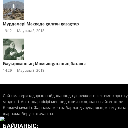
Мүрделері Меккеде қалған қазақтар
19:12
Маусым 3, 2018
Бауыржанның Момышұлының батасы
14:29
Маусым 3, 2018
Сайт материалдарын пайдаланғанда дереккөзге сілтеме көрсету
міндетті. Авторлар пікірі мен редакция көзқарасы сәйкес келе
бермеуі мүмкін. Жарнама мен хабарландырулардың мазмұнына
жарнама беруші жауапты.
БАЙЛАНЫС: