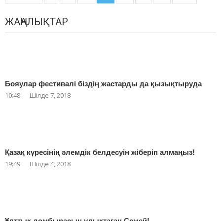
navigation
ЖАҢАЛЫҚТАР
Бояулар фестивалі біздің жастарды да қызықтыруда
10:48
Шілде 7, 2018
Қазақ күресінің әлемдік белдесуін жіберіп алмаңыз!
19:49
Шілде 4, 2018
Ұлттық домбырасын ұлықтаған Семей!