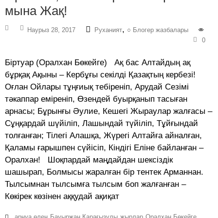
мына Жақ!
,
Наурыз 28, 2017
Руханият
○ Блогер жазбалары
0
Біртуар (Оралхан Бөкейге) Ақ бас Алтайдың ақ
бұрқақ Ақыны – Кербұғы секілді Қазақтың кербезі!
Оғлан Ойлары тұңғиық тебіреніп, Арудай Сезімі
тәкаппар еміреніп, Өзендей буырқанып тасыған
арнасы; Бұрынғы Әулие, Кешегі Жыраулар жалғасы –
Сұңқардай шүйіліп, Лашындай түйіліп, Тұйғындай
толғанған; Тілегі Алашқа, Жүрегі Алтайға айналған,
Қаламы ғарышпен сүйісіп, Кіндігі Еліне байланған –
Оралхан! Шоқпардай маңдайдан шексіздік
шашырап, Болмысы жаралған бір тентек Арманнан.
Тылсымнан тылсымға тылсым боп жалғанған –
Көкірек көзінен аққудай ақиқат
арнуа өлең
Бауыржан Қарағызұлы
жырлар
Оралхан Бөкейге