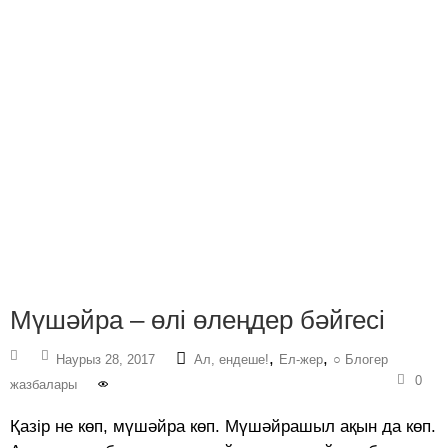
Мүшəйра – өлі өлеңдер бəйгесі
,
,
Наурыз 28, 2017
Ал, ендеше!
Ел-жер
○ Блогер
0
жазбалары
Қазір не көп, мүшәйра көп. Мүшәйрашыл ақын да көп.