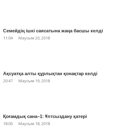
Семейдің ішкі саясатына жаңа басшы келді
11:04
Маусым 20, 2018
Ақсуатқа алты құрлықтан қонақтар келді
20:47
Маусым 19, 2018
Қоғамдық сана–1: Ұлтсыздану қатері
18:00
Маусым 18, 2018