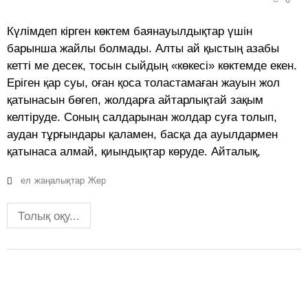
Күлімдеп кірген көктем баянауылдықтар үшін
барынша жайлы болмады. Алты ай қыстың азабы
кетті ме десек, тосын сыйдың «көкесі» көктемде екен.
Еріген қар суы, оған қоса толастамаған жауын жол
қатынасын бөгеп, жолдарға айтарлықтай зақым
келтіруде. Соның салдарынан жолдар суға толып,
аудан тұрғындары қаламен, басқа да ауылдармен
қатынаса алмай, қиындықтар көруде. Айталық,
ел
жаңалықтар
Жер
Толық оқу...