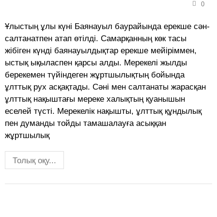
0
Ұлыстың ұлы күні Баянауыл баурайында ерекше сән-
салтанатпен атап өтілді. Самарқанның көк тасы
жібіген күнді баянауылдықтар ерекше мейіріммен,
ыстық ықыласпен қарсы алды. Мерекелі жылды
берекемен түйіндеген жұртшылықтың бойында
ұлттық рух асқақтады. Сәні мен салтанаты жарасқан
ұлттық нақыштағы мереке халықтың қуанышын
еселей түсті. Мерекелік нақышты, ұлттық құндылық
пен думанды тойды тамашалауға асыққан
жұртшылық
Толық оқу...