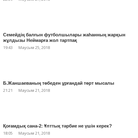
Семейдің балғын футболшылары жаһанның жарқын
жұлдызы Неймарға жол тартпақ
19:43
Маусым 25, 2018
Б.Жаншаеваның төбеден ұрғандай төрт мысалы
21:21
Маусым 21, 2018
Қоғамдық сана-2: Ұлттық тәрбие не үшін керек?
18:05
Маусым 21, 2018