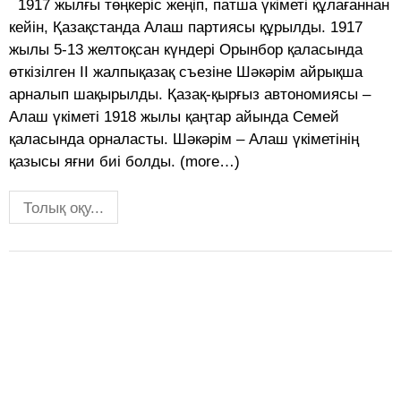
1917 жылғы төңкеріс жеңіп, патша үкіметі құлағаннан
кейін, Қазақстанда Алаш партиясы құрылды. 1917
жылы 5-13 желтоқсан күндері Орынбор қаласында
өткізілген II жалпықазақ съезіне Шәкәрім айрықша
арналып шақырылды. Қазақ-қырғыз автономиясы –
Алаш үкіметі 1918 жылы қаңтар айында Семей
қаласында орналасты. Шәкәрім – Алаш үкіметінің
қазысы яғни биі болды. (more…)
Толық оқу...