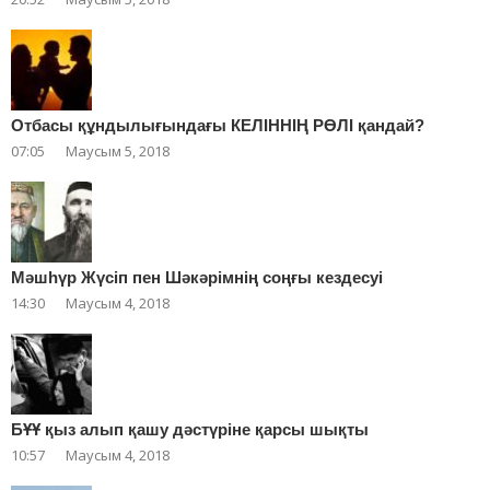
Отбасы құндылығындағы КЕЛІННІҢ РӨЛІ қандай?
07:05
Маусым 5, 2018
Мәшһүр Жүсіп пен Шәкәрімнің соңғы кездесуі
14:30
Маусым 4, 2018
БҰҰ қыз алып қашу дәстүріне қарсы шықты
10:57
Маусым 4, 2018