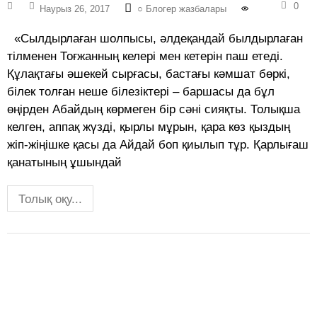
0
Наурыз 26, 2017
○ Блогер жазбалары
«Сылдырлаған шолпысы, әлдеқандай былдырлаған
тілменен Тоғжанның келері мен кетерін паш етеді.
Құлақтағы әшекей сырғасы, бастағы кәмшат бөркі,
білек толған неше білезіктері – баршасы да бұл
өңірден Абайдың көрмеген бір сәні сияқты. Толықша
келген, аппақ жүзді, қырлы мұрын, қара көз қыздың
жіп-жіңішке қасы да Айдай боп қиылып тұр. Қарлығаш
қанатының ұшындай
Толық оқу...