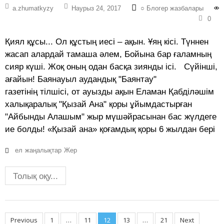
a.zhumatkyzy
Наурыз 24, 2017
○ Блогер жазбалары
0
Қиял құсы... Ол құстың иесі – ақын. Ұяң кісі. Түннен
жасап алардай тамаша әлем, Бойына бар ғаламның
сияр күші. Жоқ оның одан басқа зиянды ісі. Сүйінші,
ағайын! Баянауыл аудандық "Баянтау"
газетінің тілшісі, от ауызды ақын Еламан Қабділәшім
халықаралық "Қызай Ана" қоры ұйымдастырған
"Айбынды Алашым" жыр мүшәйрасынан бас жүлдеге
ие болды! «Қызай ана» қоғамдық қоры 6 жылдан бері
ел
жаңалықтар
Жер
Толық оқу...
Posts
Previous
1
…
11
12
13
…
21
Next