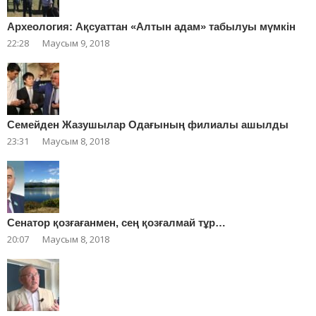
Археология: Ақсуаттан «Алтын адам» табылуы мүмкін
22:28
Маусым 9, 2018
Cемейден Жазушылар Одағының филиалы ашылды
23:31
Маусым 8, 2018
Сенатор қозғағанмен, сең қозғалмай тұр…
20:07
Маусым 8, 2018