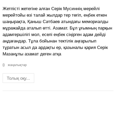
Жетпісті жетегіне алған Серік Мусиннің мерейлі
мерейтойы өзі талай жылдар тер төгіп, еңбек еткен
шаңырақта, Қаныш Сәтбаев атындағы мемориалды
мұражайда аталып өтті. Азамат. Бұл ұғымның парқын
адамгершілігі мол, еселі еңбек сіңірген адам дейді
аңдағандар. Тұла бойынан тектілік аңғарылып
тұратын асыл да ардақты ер, қазыналы қария Серік
Мазанұлы азамат деген атқа
жаңалықтар
Толық оқу...