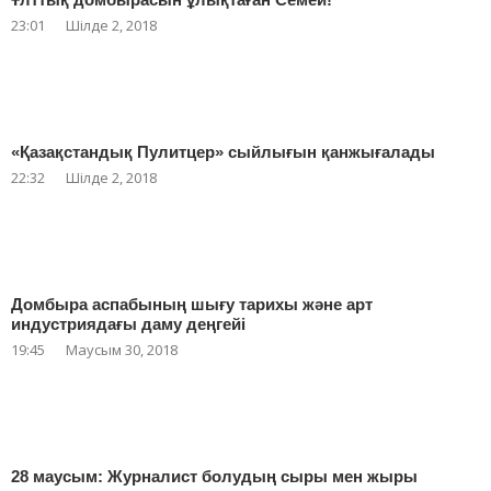
23:01
Шілде 2, 2018
«Қазақстандық Пулитцер» сыйлығын қанжығалады
22:32
Шілде 2, 2018
Домбыра аспабының шығу тарихы және арт
индустриядағы даму деңгейі
19:45
Маусым 30, 2018
28 маусым: Журналист болудың сыры мен жыры