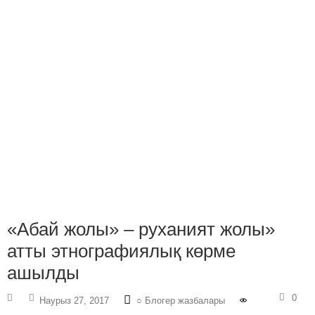
«Абай жолы» – руханият жолы»
атты этнографиялық көрме
ашылды
0
Наурыз 27, 2017
○ Блогер жазбалары