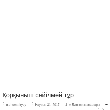
Қорқыныш сейілмей тұр
a.zhumatkyzy
Наурыз 31, 2017
○ Блогер жазбалары
0