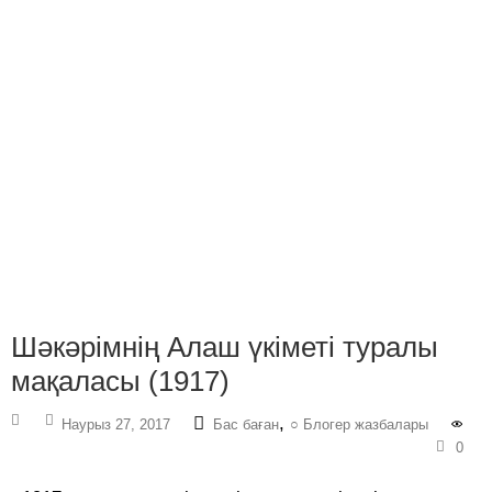
Шәкәрімнің Алаш үкіметі туралы
мақаласы (1917)
,
Наурыз 27, 2017
Бас баған
○ Блогер жазбалары
0