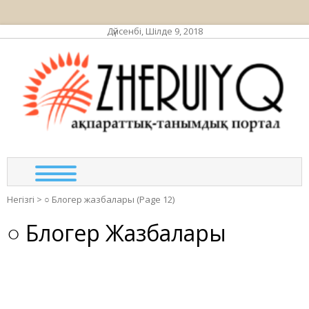
Дүйсенбі, Шілде 9, 2018
ЖЕР
ақпа
та
по
Негізгі
>
○ Блогер жазбалары
(Page 12)
○ Блогер Жазбалары