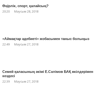
Өңірлік, спорт, қалайсың?
20:20
Маусым 28, 2018
«Аймақтар әдебиеті» жобасымен таныс болыңыз
22:49
Маусым 27, 2018
Семей қаласының әкімі Е.Сәлімов БАҚ өкілдерімен
кездесі
22:39
Маусым 27, 2018