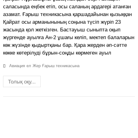
саласында еңбек етіп, осы саланың ардагері атанған
азамат. Ғарыш техникасына қаршадайынан қызыққан
Қайрат осы арманынының соңына түсіп жүріп 23
жасында қол жеткізген. Бастауыш сыныпта оқып
жүргенде ауылға Ан-2 ұшағы келіп, мектеп балаларын
көк жүзінде қыдыртқаны бар. Қара жерден әп-сәтте
көкке көтерілуді бұрын-соңды көрмеген ауыл
Авиация
ел
Жер
Ғарыш техникасына
Толық оқу...