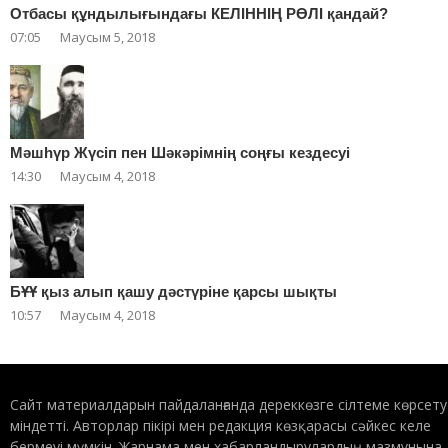
Отбасы құндылығындағы КЕЛІННІҢ РӨЛІ қандай?
07:05
Маусым 5, 2018
Мәшһүр Жүсіп пен Шәкәрімнің соңғы кездесуі
14:30
Маусым 4, 2018
БҰҰ қыз алып қашу дәстүріне қарсы шықты
10:57
Маусым 4, 2018
Сайт материалдарын пайдаланғанда дереккөзге сілтеме көрсету
міндетті. Авторлар пікірі мен редакция көзқарасы сәйкес келе
бермеуі мүмкін. Жарнама мен хабарландырулардың мазмұнына