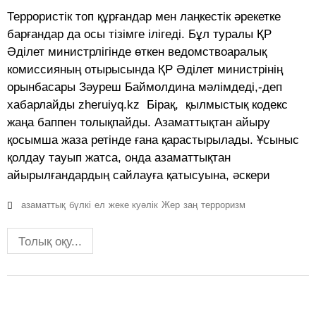
Террористік топ құрғандар мен лаңкестік әрекетке
барғандар да осы тізімге ілігеді. Бұл туралы ҚР
Әділет министрлігінде өткен ведомствоаралық
комиссияның отырысында ҚР Әділет министрінің
орынбасары Зәуреш Баймолдина мәлімдеді,-деп
хабарлайды zheruiyq.kz Бірақ, қылмыстық кодекс
жаңа баппен толықпайды. Азаматтықтан айыру
қосымша жаза ретінде ғана қарастырылады. Ұсыныс
қолдау тауып жатса, онда азаматтықтан
айырылғандардың сайлауға қатысуына, әскери
азаматтық
бүлкі
ел
жеке куәлік
Жер
заң
терроризм
Толық оқу...