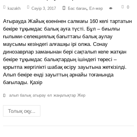
0
,
kazakh
Сәуір 3, 2017
Бас баған
Ел-жер
Атырауда Жайық өзенінен салмағы 160 келі тартатын
бекіре тұқымдас балық ауға түсті. Бұл – биылғы
ғылыми-селекциялық бағыттағы балық аулау
маусымы кезіндегі алғашқы ірі олжа. Сонау
динозаврлар заманынан бері сақталып келе жатқан
бекіре тұқымдас балықтардың ішіндегі төресі –
қорытпа жергілікті шабақ өсіру зауытына жеткізілді.
Алып бекіре енді зауыттың арнайы тоғанында
бағылады. Қазір
алып балық
атырау
ел
жаңалықтар
Жер
Толық оқу...