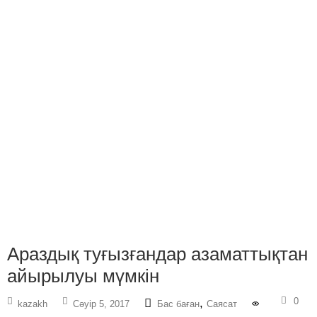
Араздық туғызғандар азаматтықтан
айырылуы мүмкін
0
,
kazakh
Сәуір 5, 2017
Бас баған
Саясат