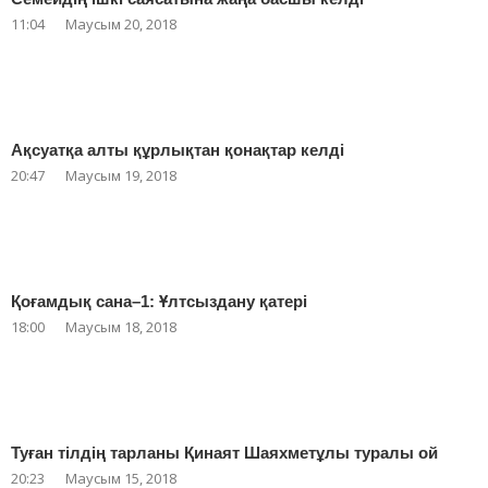
11:04
Маусым 20, 2018
Ақсуатқа алты құрлықтан қонақтар келді
20:47
Маусым 19, 2018
Қоғамдық сана–1: Ұлтсыздану қатері
18:00
Маусым 18, 2018
Туған тілдің тарланы Қинаят Шаяхметұлы туралы ой
20:23
Маусым 15, 2018