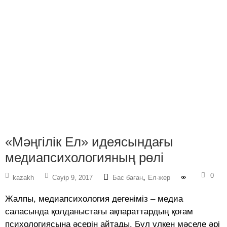
«Мәңгілік Ел» идеясындағы
медиапсиxологияның рөлі
0
,
kazakh
Сәуір 9, 2017
Бас баған
Ел-жер
Жалпы, медиапсихология дегеніміз – медиа
саласында қолданыстағы ақпараттардың қоғам
психологиясына әсерін айтады. Бұл үлкен мәселе әрі