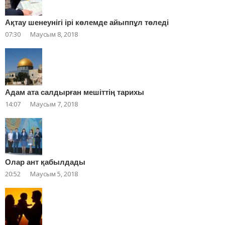
Ақтау шенеунігі ірі көлемде айыппұл төледі
07:30
Маусым 8, 2018
Адам ата салдырған мешіттің тарихы
14:07
Маусым 7, 2018
Олар ант қабылдады
20:52
Маусым 5, 2018