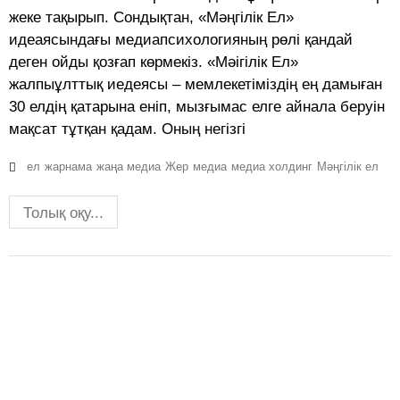
жеке тақырып. Сондықтан, «Мәңгілік Ел»
идеаясындағы медиапсихологияның рөлі қандай
деген ойды қозғап көрмекіз. «Мәігілік Ел»
жалпыұлттық иедеясы – мемлекетіміздің ең дамыған
30 елдің қатарына еніп, мызғымас елге айнала беруін
мақсат тұтқан қадам. Оның негізгі
ел
жарнама
жаңа медиа
Жер
медиа
медиа холдинг
Мәңгілік ел
Толық оқу...