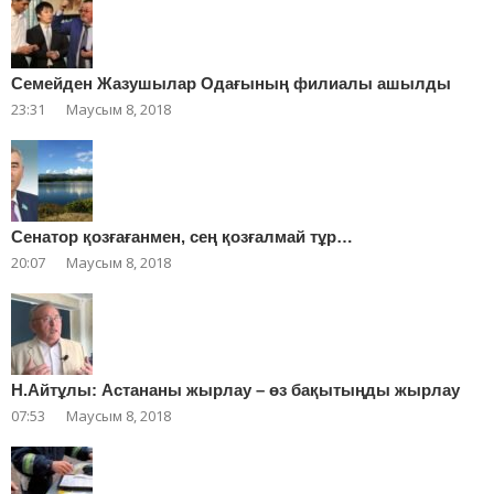
Cемейден Жазушылар Одағының филиалы ашылды
23:31
Маусым 8, 2018
Сенатор қозғағанмен, сең қозғалмай тұр…
20:07
Маусым 8, 2018
Н.Айтұлы: Астананы жырлау – өз бақытыңды жырлау
07:53
Маусым 8, 2018