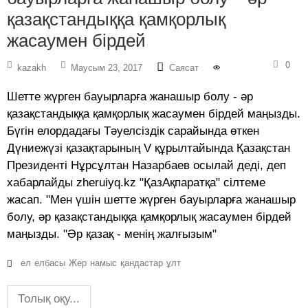
қазақстандыққа қамқорлық
жасаумен бірдей
0
kazakh
Маусым 23, 2017
Саясат
Шетте жүрген бауырларға жанашыр болу - әр
қазақстандыққа қамқорлық жасаумен бірдей маңызды.
Бүгін елордадағы Тәуелсіздік сарайында өткен
Дүниежүзі қазақтарының V құрылтайында Қазақстан
Президенті Нұрсұлтан Назарбаев осылай деді, деп
хабарлайды zheruiyq.kz "ҚазАқпаратқа" сілтеме
жасап. "Мен үшін шетте жүрген бауырларға жанашыр
болу, әр қазақстандыққа қамқорлық жасаумен бірдей
маңызды. "Әр қазақ - менің жалғызым"
ел
елбасы
Жер
намыс
қандастар
ұлт
Толық оқу...