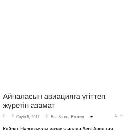
Айналасын авиацияға үгіттеп
жүретін азамат
0
,
Сәуір 5, 2017
Бас баған
Ел-жер
Қайрат Нұрғазыұлы ұазақ жылдан бері Авиация