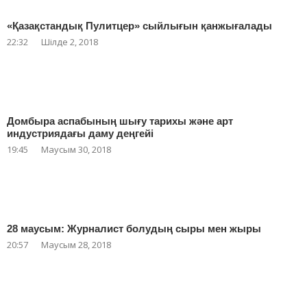
«Қазақстандық Пулитцер» сыйлығын қанжығалады
22:32
Шілде 2, 2018
Домбыра аспабының шығу тарихы және арт
индустриядағы даму деңгейі
19:45
Маусым 30, 2018
28 маусым: Журналист болудың сыры мен жыры
20:57
Маусым 28, 2018