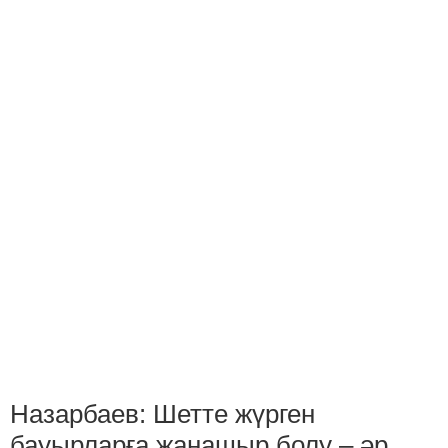
Назарбаев: Шетте жүрген
бауырларға жанашыр болу – әр