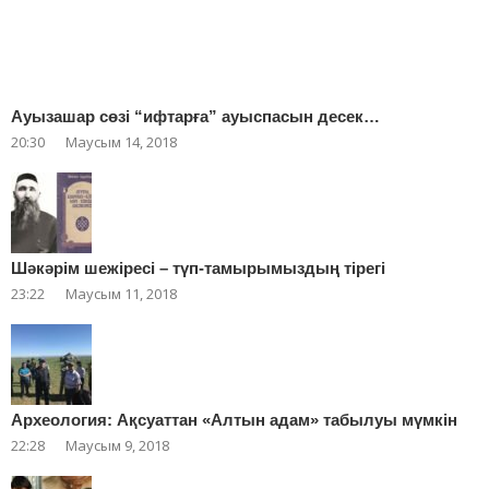
Ауызашар сөзі “ифтарға” ауыспасын десек…
20:30
Маусым 14, 2018
Шәкәрім шежіресі – түп-тамырымыздың тірегі
23:22
Маусым 11, 2018
Археология: Ақсуаттан «Алтын адам» табылуы мүмкін
22:28
Маусым 9, 2018