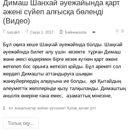
Димаш Шанхай әуежайында қарт
әжені сүйеп алғысқа бөленді
(Видео)
0
kazakh
Сәуір 1, 2017
Бейнежазба
Бұл оқиға кеше Шаңхай әуежәйінда болды. Шаңхай
әуежәйінда билет алу үшін кезекте тұрған Димаш
және әкесі өздерімен бірге кезек күткен қарт әжені
жетелеп бос орынға жеткізіп қойды. Бұл әрекеті сол
жердегі Димашты аттандыруға шыққан
жанкүйерлердің алқауына ие болды, әрі Қытайдың
әлеуметтік желілерінде қызу талқыланды. Димаштың
әншілік өнеріне ғана емес, азаматтық мінезіне,
ел
жаңалықтар
жаһан
руханият
Қазақ
қоғам
ұлт
Толық оқу...