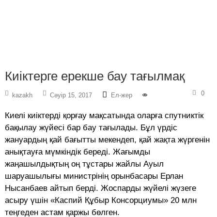
Киіктерге ерекше бау тағылмақ
0
kazakh
Сәуір 15, 2017
Ел-жер
Киелі киіктерді қорғау мақсатында оларға спутниктік
бақылау жүйесі бар бау тағылады. Бұл үрдіс
жануардың қай бағытты мекендеп, қай жақта жүргенін
анықтауға мүмкіндік береді. Жағымды
жаңашылдықтың оң тұстары жайлы Ауыл
шаруашылығы министрінің орынбасары Ерлан
Нысанбаев айтып берді. Жоспарды жүйелі жүзеге
асыру үшін «Каспий Құбыр Консорциумы» 20 млн
теңгеден астам қаржы бөлген.