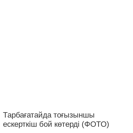
Тарбағатайда тоғызыншы
ескерткіш бой көтерді (ФОТО)