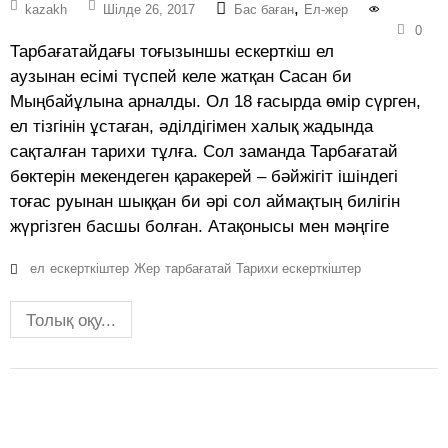
,
kazakh
Шілде 26, 2017
Бас баған
Ел-жер
0
Тарбағатайдағы тоғызыншы ескерткіш ел
аузынан есімі түспей келе жатқан Сасан би
Мыңбайұлына арналды. Ол 18 ғасырда өмір сүрген,
ел тізгінін ұстаған, әділдігімен халық жадында
сақталған тарихи тұлға. Сол заманда Тарбағатай
бөктерін мекендеген қаракерей – бәйжігіт ішіндегі
тоғас руынан шыққан би әрі сол аймақтың билігін
жүргізген басшы болған. Атақонысы мен мәңгіге
ел
ескерткіштер
Жер
тарбағатай
Тарихи ескерткіштер
Толық оқу...