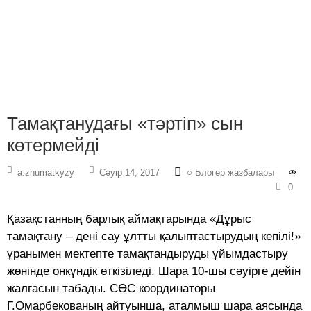
Тамақтанудағы «тәртіп» сын
көтермейді
a.zhumatkyzy
Сәуір 14, 2017
○ Блогер жазбалары
0
Қазақстанның барлық аймақтарында «Дұрыс
тамақтану – дені сау ұлтты қалыптастырудың кепілі!»
ұранымен мектепте тамақтандыруды ұйымдастыру
жөнінде онкүндік өткізіледі. Шара 10-шы сәуірге дейін
жалғасын табады. СӨС координаторы
Г.Омарбекованың айтуынша, аталмыш шара аясында