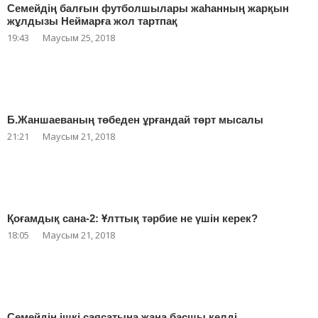
Семейдің балғын футболшылары жаһанның жарқын
жұлдызы Неймарға жол тартпақ
19:43
Маусым 25, 2018
Б.Жаншаеваның төбеден ұрғандай төрт мысалы
21:21
Маусым 21, 2018
Қоғамдық сана-2: Ұлттық тәрбие не үшін керек?
18:05
Маусым 21, 2018
Семейдің ішкі саясатына жаңа басшы келді