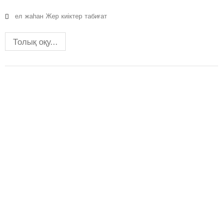
ел
жаһан
Жер
киіктер
табиғат
Толық оқу...