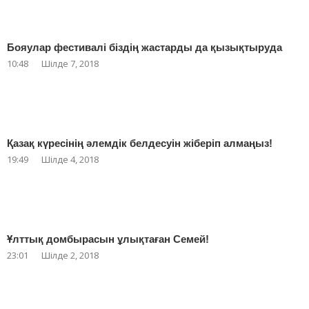
Бояулар фестивалі біздің жастарды да қызықтыруда
10:48
Шілде 7, 2018
Қазақ күресінің әлемдік белдесуін жіберіп алмаңыз!
19:49
Шілде 4, 2018
Ұлттық домбырасын ұлықтаған Семей!
23:01
Шілде 2, 2018