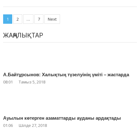
Posts
1
2
…
7
Next
navigation
ЖАҢАЛЫҚТАР
А.Байтұрсынов: Халықтың түзелуінің үміті – жастарда
08:01
Тамыз 5, 2018
Ауылын көтерген азаматтарды ауданы ардақтады
01:06
Шілде 27, 2018