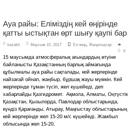
Ауа райы: Еліміздің кей өңірінде
қатты ыстықтан өрт шығу қаупі бар
,
kazakh
Маусым 15, 2017
Ел-жер
Жаңалықтар
0
15 маусымда атмосфералық ағындардың өтуіне
байланысты Қазақстанның барлық аймағында
құбылмалы ауа райы сақталады, кей жерлерінде
найзағай ойнап, жаңбыр, бұршақ жауы мүмкін. Кей
жерлерінде тұман түсіп, жел күшейеді, деп
хабарлайды Қазгидромет. Ақмола, Алматы, Оңтүстік
Қазақстан, Қызылорда, Павлодар облыстарында,
күндіз Қарағанды, Атырау, Маңғыстау облыстарының
кей жерлерінде жел 15-20 м/с күшейеді. Жамбыл
облысында жел 15-20,