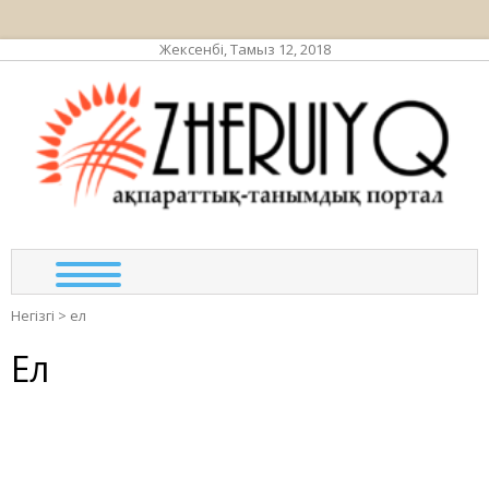
Жексенбі, Тамыз 12, 2018
ЖЕР
ақпа
тан
по
Негізгі
>
ел
Ел