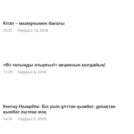
Кітап – мазмұнымен бағалы
20:25
Наурыз 14, 2018
«Өз талыңды отырғыз!» акциясын қолдайық!
17:29
Наурыз 6, 2018
Кентау Назарбек: Біз үшін ұлттан қымбат, ұрпақтан
қымбат ештеңе жоқ
14:16
Наурыз 5, 2018