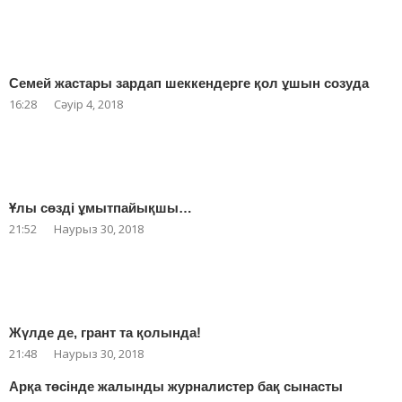
Семей жастары зардап шеккендерге қол ұшын созуда
16:28
Сәуір 4, 2018
Ұлы сөзді ұмытпайықшы…
21:52
Наурыз 30, 2018
Жүлде де, грант та қолында!
21:48
Наурыз 30, 2018
Арқа төсінде жалынды журналистер бақ сынасты