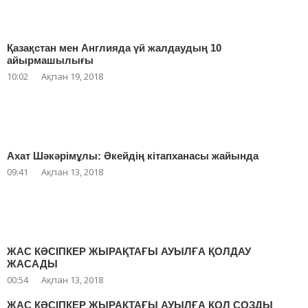
Қазақстан мен Англияда үй жалдаудың 10
айырмашылығы
10:02
Ақпан 19, 2018
Ахат Шәкәрімұлы: Әкейдің кітапханасы жайында
09:41
Ақпан 13, 2018
ЖАС КӘСІПКЕР ЖЫРАҚТАҒЫ АУЫЛҒА ҚОЛДАУ
ЖАСАДЫ
00:54
Ақпан 13, 2018
ЖАС КӘСІПКЕР ЖЫРАҚТАҒЫ АУЫЛҒА ҚОЛ СОЗДЫ