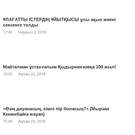
ҰЛАҒАТТЫ ІСТЕРДІҢ ҰЙЫТҚЫСЫ ұлы ақын жиені
сексенге толды
17:43
Наурыз 2, 2018
Майталман ұстаз-ғалым Қыдырниязовқа 100 жыл!
10:02
Ақпан 22, 2018
«Өзің диуанасың, кімге пір боласың?» (Мырзан
Кенжебайға жауап)
15:00
Ақпан 20, 2018