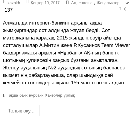
,
kazakh
Қаңтар 10, 2017
Ал, ендеше!
Жаңалықтар
0
137
Алматыда интернет-банкинг арқылы ақша
жымқырғандар сот алдында жауап берді. Сот
материалына қарасақ, 2015 жылдың сәуір айында
сотталушылар А.Митин және Р.Хусаинов Team Viewer
бағдарламасы арқылы «Нұрбанк» АҚ-ның банктік
шотының құпиясөзін заңсыз бұзғаны анықталған.
Жетісу ауданының №2 аудандық сотының баспасөз
қызметінің хабарлауынша, олар шындыққа сай
келмейтін төлемдер арқылы 155 млн теңгені алдын
ақша
банк
нұрбанк
Хакерлер
ұрлық
Толық оқу...