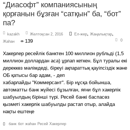
“Диасофт” компаниясының
қорғанын бұзған “сатқын” ба, “бот”
па?
,
,
kazakh
Желтоқсан 2, 2016
Ел-жер
Жаңалықтар
0
139
Жаһан
Хакерлер ресейлік банктен 100 миллион рубльді (1,5
миллион доллардан аса) ұрлап кеткен. Бұл туралы екі
дереккөз мәлімдеді, біреуі ақпараттық қауіпсіздік және
ОБ қатысы бар адам, - деп
хабарлайды "Коммерсант". Бір нұсқа бойынша,
автоматты банк жүйесі бұзылған, яғни бұл хакерлік
шабуылдың бірінші түрі. Ресей банкі баспасөз
қызметі хакерлік шабуылды растап отыр, алайда
нақты ештеңе
банк
бот
жаһан
Ресей
Хакерлер