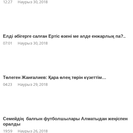
12:27
Наурыз 30, 2018
Елді әбігерге салған Ертіс өзені ме әлде енжарлық па?..
07:01
Наурыз 30, 2018
Төлеген Жанғалиев: Қара өлең төрін күзеттім…
04:23
Наурыз 29, 2018
Семейдің балғын футболшылары Алматыдан жеңіспен
оралды
19:59
Наурыз 26, 2018