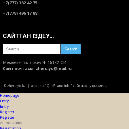
+7(777) 382 42 75
+7(778) 496 17 88
САЙТТАН ІЗДЕУ…
Search
for:
Мемлекеттік тіркеу № 16182-СИ
Сайт почтасы:
zheruiyq@mail.ru
© zheruiyq.kz
|
жасаған
"QazBrand.info" сайт жасау қызметі
.
Homepage
Entry
Entry
Register
Register
Authorization
Registration