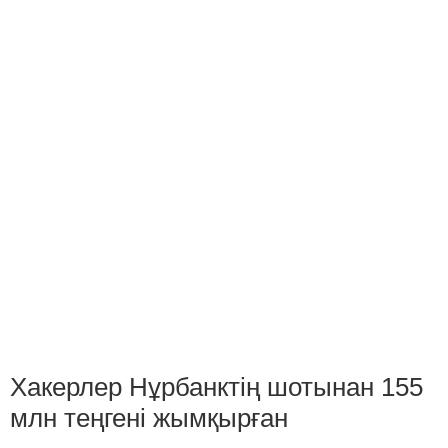
Хакерлер Нұрбанктің шотынан 155
млн теңгені жымқырған