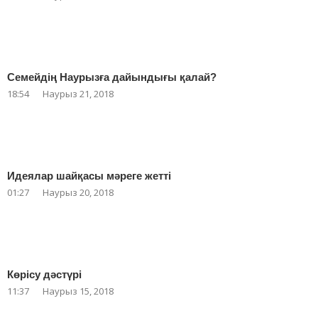
Семейдің Наурызға дайындығы қалай?
18:54
Наурыз 21, 2018
Идеялар шайқасы мәреге жетті
01:27
Наурыз 20, 2018
Көрісу дәстүрі
11:37
Наурыз 15, 2018