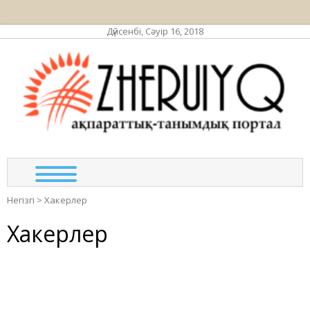
Дүйсенбі, Сәуір 16, 2018
ЖЕР
ақпа
та
по
Негізгі
>
Хакерлер
Хакерлер