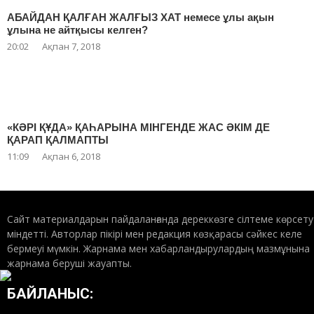
АБАЙДАН ҚАЛҒАН ЖАЛҒЫЗ ХАТ немесе ұлы ақын
ұлына не айтқысы келген?
20:02
Ақпан 7, 2018
«КӘРІ ҚҰДА» ҚАҺАРЫНА МІНГЕНДЕ ЖАС ӘКІМ ДЕ
ҚАРАП ҚАЛМАПТЫ
11:09
Ақпан 6, 2018
Сайт материалдарын пайдаланғанда дереккөзге сілтеме көрсету
міндетті. Авторлар пікірі мен редакция көзқарасы сәйкес келе
бермеуі мүмкін. Жарнама мен хабарландырулардың мазмұнына
жарнама беруші жауапты.
БАЙЛАНЫС: