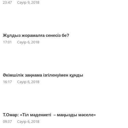
23:47
Сәуір 9, 2018
Жұлдыз жорамалға сенесіз бе?
17:01
Сәуір 6, 2018
Әкімшілік заңнама ізгіленуімен құнды
16:17
Сәуір 6, 2018
Т.Омар: «Тіл мәдениеті – маңызды мәселе»
09:37
Сәуір 6, 2018