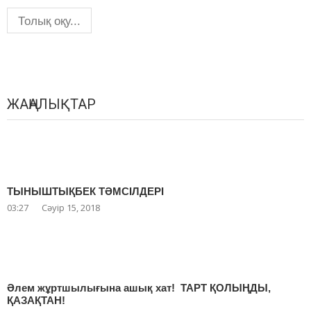
Толық оқу...
ЖАҢАЛЫҚТАР
ТЫНЫШТЫҚБЕК ТӘМСІЛДЕРІ
03:27
Сәуір 15, 2018
Әлем жұртшылығына ашық хат! ТАРТ ҚОЛЫҢДЫ,
ҚАЗАҚТАН!