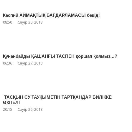
Каспий АЙМАҚТЫҚ БАҒДАРЛАМАСЫ бекіді
08:50
Сәуір 30, 2018
Құнанбайды ҚАШАНҒЫ ТАСПЕН қоршап қоямыз…?
06:36
Сәуір 27, 2018
ТАСҚЫН СУ ТАУҚЫМЕТІН ТАРТҚАНДАР БИЛІККЕ
ӨКПЕЛІ
20:15
Сәуір 26, 2018