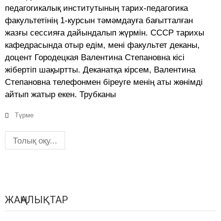
педагогикалық институтының тарих-педагогика
факультетінің 1-курсын тәмәмдауға бағытталған
жазғы сессияға дайындалып жүрмін. СССР тарихы
кафедрасында отыр едім, мені факультет деканы,
доцент Городецкая Валентина Степановна кісі
жібертіп шақыртты. Деканатқа кірсем, Валентина
Степановна телефонмен біреуге менің аты жөнімді
айтып жатыр екен. Трубканы
Түрме
Толық оқу...
ЖАҢАЛЫҚТАР