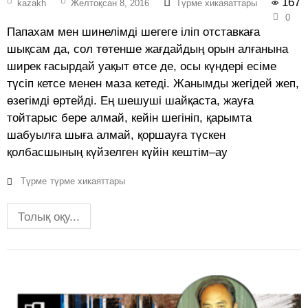
167
kazakh
Желтоқсан 8, 2016
Түрме хикаяаттары
0
Папахам мен шинелімді шегеге іліп отставкаға
шықсам да, сол төтенше жағдайдың орын алғанына
ширек ғасырдай уақыт өтсе де, осы күндері есіме
түсіп кетсе менен маза кетеді. Жанымды жегідей жеп,
өзегімді өртейді. Ең шешуші шайқаста, жауға
тойтарыс бере алмай, кейін шегініп, қарымта
шабуылға шыға алмай, қоршауға түскен
қолбасшының күйзелген күйін кештім–ау
Түрме
түрме хикаяттары
Толық оқу...