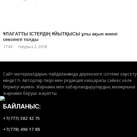
ҰЛАҒАТТЫ ІСТЕРДІҢ ҰЙЫТҚЫСЫ ұлы ақын жиені
сексенге толды
17:43
Наурыз 2, 2018
Сайт материалдарын пайдаланғанда дереккөзге сілтеме көрсету
міндетті. Авторлар пікірі мен редакция көзқарасы сәйкес келе
бермеуі мүмкін. Жарнама мен хабарландырулардың мазмұнына
жарнама беруші жауапты.
БАЙЛАНЫС:
+7(777) 382 42 75
+7(778) 496 17 88