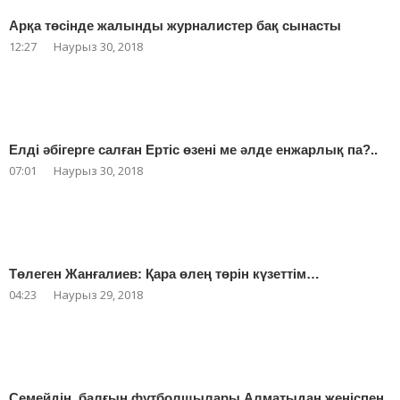
Арқа төсінде жалынды журналистер бақ сынасты
12:27
Наурыз 30, 2018
Елді әбігерге салған Ертіс өзені ме әлде енжарлық па?..
07:01
Наурыз 30, 2018
Төлеген Жанғалиев: Қара өлең төрін күзеттім…
04:23
Наурыз 29, 2018
Семейдің балғын футболшылары Алматыдан жеңіспен