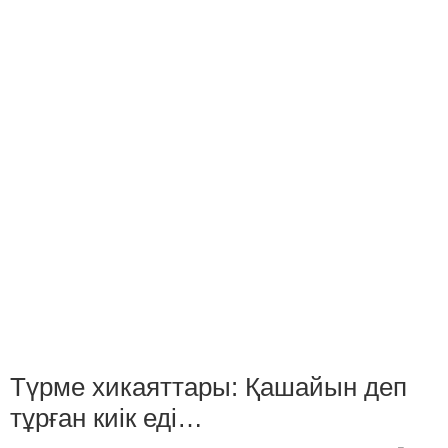
Түрме хикаяттары: Қашайын деп
тұрған киік еді…