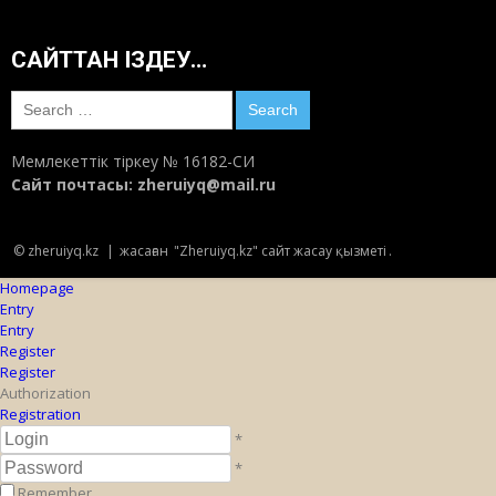
САЙТТАН ІЗДЕУ…
Search
for:
Мемлекеттік тіркеу № 16182-СИ
Сайт почтасы:
zheruiyq@mail.ru
© zheruiyq.kz
|
жасаған
"Zheruiyq.kz" сайт жасау қызметі
.
Homepage
Entry
Entry
Register
Register
Authorization
Registration
*
*
Remember