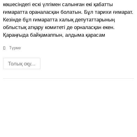
көшесіндегі ескі үлгімен салынған екі қабатты
ғимаратта ораналасқан болатын. Бұл тарихи ғимарат.
Кезінде бұл ғимаратта халық депутаттарының
облыстық атқару комитеті де орналасқан екен.
Қараңғыда байқамаппын, алдыма қарасам
Түрме
Толық оқу...