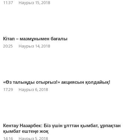
11:37
Наурыз 15, 2018
Кітап – мазмұнымен бағалы
20:25
Наурыз 14, 2018
«Өз талыңды отырғыз!» акциясын қолдайық!
17:29
Наурыз 6, 2018
Кентау Назарбек: Біз үшін ұлттан қымбат, ұрпақтан
қымбат ештеңе жоқ
14:16
Наурыз 5, 2018