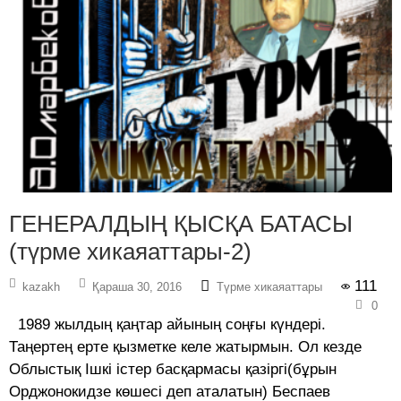
ГЕНЕРАЛДЫҢ ҚЫСҚА БАТАСЫ
(түрме хикаяаттары-2)
111
kazakh
Қараша 30, 2016
Түрме хикаяаттары
0
1989 жылдың қаңтар айының соңғы күндері.
Таңертең ерте қызметке келе жатырмын. Ол кезде
Облыстық Ішкі істер басқармасы қазіргі(бұрын
Орджонокидзе көшесі деп аталатын) Беспаев