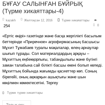
БҰҒАУ САЛЫНҒАН БҰЙРЫҚ
(Түрме хикаяттары-4)
kazakh
Желтоқсан 12, 2016
Түрме хикаяаттары
0
254
«Ертіс өңірі» газетінде және басқа жергілікті басылым
беттерінде «Приречное» агрофирмасының басшысы
Мұхит Тұмабаев туралы мақалалар, өлең-арнаулар
шығып тұрады. Сол материалдардың арқауы –
Мұхиттың еңбекқорлығы, табандылығы және бүгінгі
заман талабына сай білікті басшы екені болып келеді.
Мұхиттың бойында жағымды қасиеттер көп. Соның
бірегейі, оның ақжарқын ашықтығы және шын
көңілмен көмектесетіні. Тергеу
Түрме
түрме хикаяттары
Толық оқу...