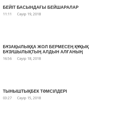
БЕЙІТ БАСЫНДАҒЫ БЕЙШАРАЛАР
11:11
Сәуір 19, 2018
БҰЗАҚЫЛЫҚҚА ЖОЛ БЕРМЕСЕҢ ҚҰҚЫҚ
БҰЗУШЫЛЫҚТЫҢ АЛДЫН АЛҒАНЫҢ
16:56
Сәуір 18, 2018
ТЫНЫШТЫҚБЕК ТӘМСІЛДЕРІ
03:27
Сәуір 15, 2018