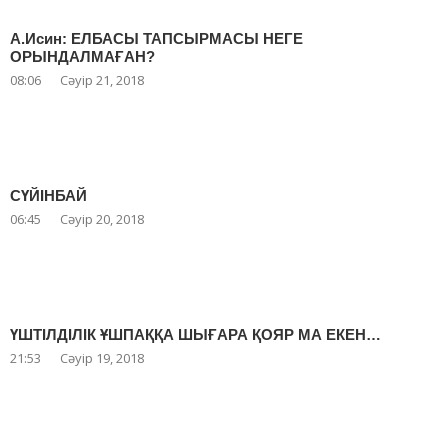
А.Исин: ЕЛБАСЫ ТАПСЫРМАСЫ НЕГЕ
ОРЫНДАЛМАҒАН?
08:06
Сәуір 21, 2018
СҮЙІНБАЙ
06:45
Сәуір 20, 2018
ҮШТІЛДІЛІК ҰШПАҚҚА ШЫҒАРА ҚОЯР МА ЕКЕН…
21:53
Сәуір 19, 2018