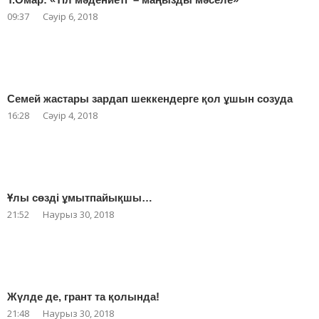
09:37
Сәуір 6, 2018
Семей жастары зардап шеккендерге қол ұшын созуда
16:28
Сәуір 4, 2018
Ұлы сөзді ұмытпайықшы…
21:52
Наурыз 30, 2018
Жүлде де, грант та қолында!
21:48
Наурыз 30, 2018