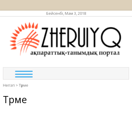
Бейсенбі, Мам 3, 2018
ЖЕР
ақпа
та
по
Негізгі
>
Түрме
Түрме