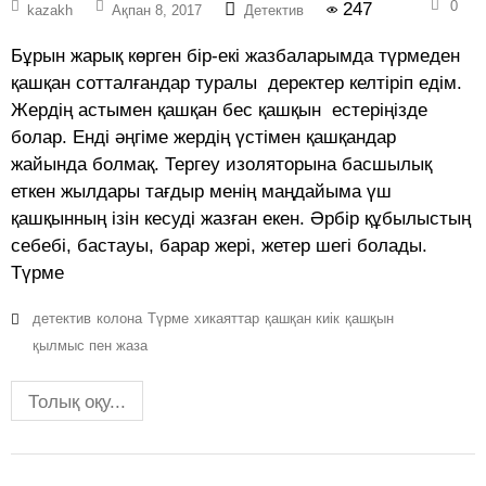
0
247
kazakh
Ақпан 8, 2017
Детектив
Бұрын жарық көрген бір-екі жазбаларымда түрмеден
қашқан сотталғандар туралы деректер келтіріп едім.
Жердің астымен қашқан бес қашқын естеріңізде
болар. Енді әңгіме жердің үстімен қашқандар
жайында болмақ. Тергеу изоляторына басшылық
еткен жылдары тағдыр менің маңдайыма үш
қашқынның ізін кесуді жазған екен. Әрбір құбылыстың
себебі, бастауы, барар жері, жетер шегі болады.
Түрме
детектив
колона
Түрме
хикаяттар
қашқан киік
қашқын
қылмыс пен жаза
Толық оқу...