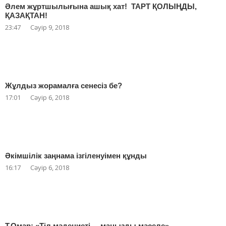
Әлем жұртшылығына ашық хат! ТАРТ ҚОЛЫҢДЫ,
ҚАЗАҚТАН!
23:47
Сәуір 9, 2018
Жұлдыз жорамалға сенесіз бе?
17:01
Сәуір 6, 2018
Әкімшілік заңнама ізгіленуімен құнды
16:17
Сәуір 6, 2018
Т.Омар: «Тіл мәдениеті – маңызды мәселе»