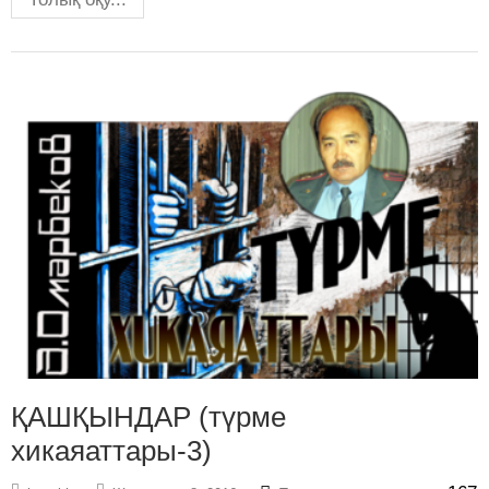
ҚАШҚЫНДАР (түрме
хикаяаттары-3)