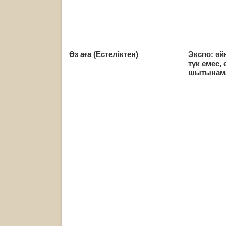
Әз аға (Естеліктен)
Экспо: ә
түк емес, 
шытынам