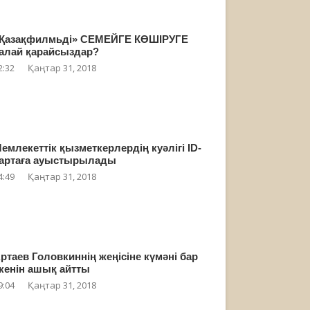
Қазақфилмьді» СЕМЕЙГЕ КӨШІРУГЕ
алай қарайсыздар?
2:32
Қаңтар 31, 2018
емлекеттік қызметкерлердің куәлігі ID-
артаға ауыстырылады
4:49
Қаңтар 31, 2018
ртаев Головкиннің жеңісіне күмәні бар
кенін ашық айтты
9:04
Қаңтар 31, 2018