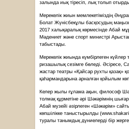
залында иық тіресіп, лық толып отырд
Мерекелік жиын мемлекетіміздің Әнұр
Болат Жүнісбекұлы басқосудың маңызы
2017 халықаралық көрмесінде Абай мұ
Мәдениет және спорт министрі Арыст
табыстады.
Мерекелік жиында күмбірлеген күйлер 
ризашылық сезімге бөледі. Әсіресе, С
жастар театры «Қайсар рухты қазақ» қ
қаһармандарына арналған қойылым көпш
Келер жылы ғұлама ақын, философ Шә
толмақ құрметіне әрі Шәкәрімнің шығ
Абай музейі әзірлеген «Шәкәрім» сайт
көпшілікке таныстырылды (www.shakari
туралы танымдық дүниелерді бір жерг