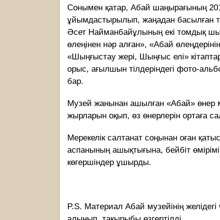
Сонымен қатар, Абай шаңырағының 201
ұйымдастырылып, жаңадан басылған 
Әсет Найманбайұлының екі томдық шығ
өлеңінен нәр алған», «Абай өлеңдеріні
«Шыңғыстау жері, Шыңғыс елі» кітапт
орыс, ағылшын тілдеріндегі фото-ал
бар.
Музей жанынан ашылған «Абай» өнер мек
жырларын оқып, өз өнерлерін ортаға с
Мерекелік салтанат соңынан оған қат
аспанының ашықтығына, бейбіт өміріміз
көгершіндер ұшырды.
P.S. Материал Абай музейінің желідегі
алынып, тақырыбы өзгертілді.