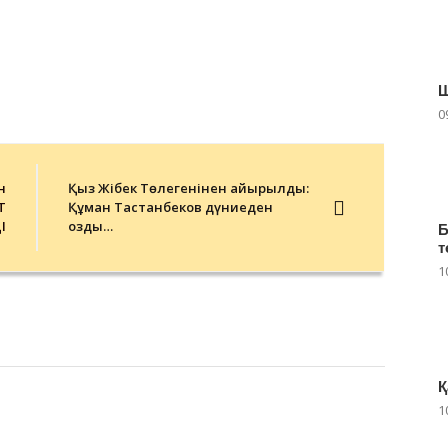
0
н
Қыз Жібек Төлегенінен айырылды:
Т
Құман Тастанбеков дүниеден
І
озды…
Б
т
1
Қ
1