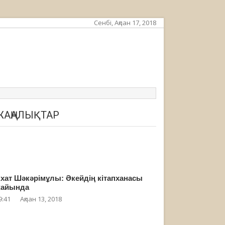
Сенбі, Ақпан 17, 2018
ЖАҢАЛЫҚТАР
хат Шәкәрімұлы: Әкейдің кітапханасы
айында
9:41
Ақпан 13, 2018