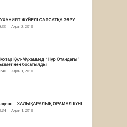
УХАНИЯТ ЖҮЙЕЛІ САЯСАТҚА ЗӘРУ
8:33
Ақпан 2, 2018
ұхтар Құл-Мұхаммед “Нұр Отандағы”
ызметінен босатылды
0:40
Ақпан 1, 2018
 ақпан – ХАЛЫҚАРАЛЫҚ ОРАМАЛ КҮНІ
3:34
Ақпан 1, 2018