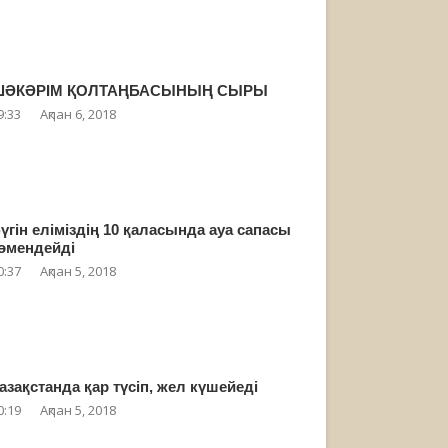
ШӘКӘРІМ ҚОЛТАҢБАСЫНЫҢ СЫРЫ
9:33
Ақпан 6, 2018
үгін еліміздің 10 қаласында ауа сапасы
өмендейді
0:37
Ақпан 5, 2018
азақстанда қар түсіп, жел күшейеді
0:19
Ақпан 5, 2018