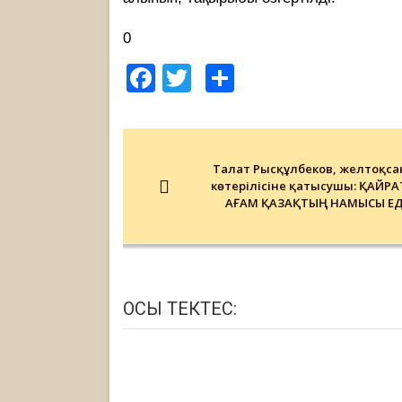
0
Facebook
Twitter
Share
Post
navigation
Талғат Рысқұлбеков, желтоқса
көтерілісіне қатысушы: ҚАЙРА
АҒАМ ҚАЗАҚТЫҢ НАМЫСЫ ЕД
ОСЫ ТЕКТЕС: