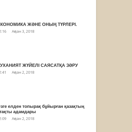
КОНОМИКА ЖӘНЕ ОНЫҢ ТҮРЛЕРІ.
2:16
Ақпан 3, 2018
УХАНИЯТ ЖҮЙЕЛІ САЯСАТҚА ЗӘРУ
2:41
Ақпан 2, 2018
зге елден топырақ бұйырған қазақтың
тақты адамдары
2:09
Ақпан 2, 2018