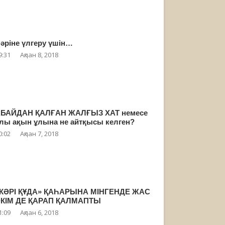
әріне үлгеру үшін…
9:31
Ақпан 8, 2018
БАЙДАН ҚАЛҒАН ЖАЛҒЫЗ ХАТ немесе
лы ақын ұлына не айтқысы келген?
0:02
Ақпан 7, 2018
КӘРІ ҚҰДА» ҚАҺАРЫНА МІНГЕНДЕ ЖАС
КІМ ДЕ ҚАРАП ҚАЛМАПТЫ
1:09
Ақпан 6, 2018