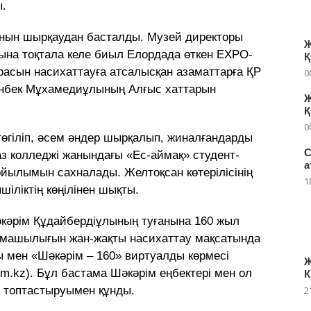
ы.
анын шырқаудан басталды. Музей директоры
Ж
на тоқтала келе биыл Елордада өткен EXPO-
расын насихаттауға атсалысқан азаматтарға ҚР
0
анбек Мұхамедиұлының Алғыс хаттарын
Ж
0
төгіліп, әсем әндер шырқалып, жиналғандарды
С
аз колледжі жанындағы «Ес-аймақ» студент-
а
ойылымын сахналады. Желтоқсан көтерілісінің
1
іліктің көңілінен шықты.
кәрім Құдайбердіұлының туғанына 160 жыл
армашылығын жан-жақты насихаттау мақсатында
ы мен «Шәкәрім – 160» виртуалды көрмесі
Ж
m.kz). Бұл бастама Шәкәрім еңбектері мен ол
К
е топтастыруымен құнды.
2