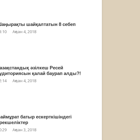
аңырақты шайқалтатын 8 себеп
3:10
Ақпан 4, 2018
азақстандық әзілкеш Ресей
удиториясын қалай баурап алды?!
2:14
Ақпан 4, 2018
аймұрат батыр ескерткішіндегі
рекшеліктер
0:29
Ақпан 3, 2018