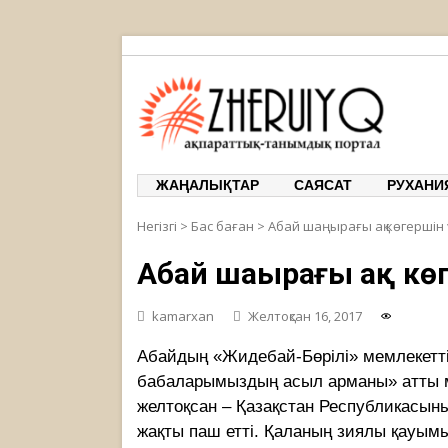
ЖЕРҰЙЫҚ
ақпаратт
ЖАҢАЛЫҚТАР
САЯСАТ
РУХАНИ
Негізгі
>
Бас баған
>
Абай шаңырағы ақ көгершін
Абай шаңырағы ақ к
kamarxan
Желтоқсан 16, 2017
Абайдың «Жидебай-Бөрілі» мемлекеттік 
бабаларымыздың асыл арманы» атты м
желтоқсан – Қазақстан Республикасының
жақты паш етті. Қаланың зиялы қауым