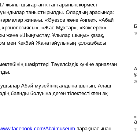
7 жылы шығарған кітаптарының көрмесі
туындылар таныстырылды. Олардың арасында:
армалар жинағы, «Әуезов және Аягөз», «Абай
Б
ң хронологиясы», «Жас Мұхтар», «Көксерек»,
1
ары және «Шыңғыстау. Ұлылар шыңы» қазақ,
ьбом мен Көкбай Жанатайұлының қолжазбасы
тебінің шәкірттері Тәуелсіздік күніне арналған
А
алды.
ұ
2
ысушылар Абай музейінің алдына шығып, Алаш
дің баянды болуына деген тілектестікпен ақ
«
Ә
www.facebook.com/Abaimuseum
парақшасынан
1