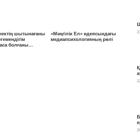
Ш
2
йнектің шытынағаны
«Мәңгілік Ел» идеясындағы
егемендігім
медиапсиxологияның рөлі
аса болғаны…
Қ
а
2
Б
е
2