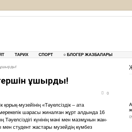
ық-танымдық порталы
ЯТ
ТАРИХ
СПОРТ
○ БЛОГЕР ЖАЗБАЛАРЫ
 ұшырды!
өгершін ұшырды!
0
А
қорық-музейінің «Тәуелсіздік – ата
ж
ерекелік шарасы жиналған жұрт алдында 16
0
 Тәуелсіздігі күнінің мәні мен мазмұнын жан-
ы мен студент жастары музейдің күмбез