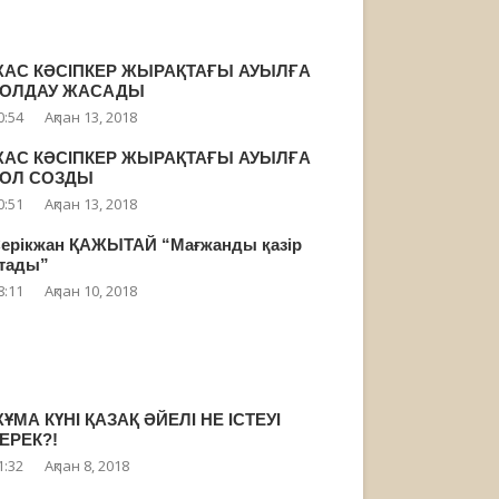
АС КӘСІПКЕР ЖЫРАҚТАҒЫ АУЫЛҒА
ҚОЛДАУ ЖАСАДЫ
0:54
Ақпан 13, 2018
АС КӘСІПКЕР ЖЫРАҚТАҒЫ АУЫЛҒА
ҚОЛ СОЗДЫ
0:51
Ақпан 13, 2018
ерікжан ҚАЖЫТАЙ “Мағжанды қазір
тады”
8:11
Ақпан 10, 2018
ҰМА КҮНІ ҚАЗАҚ ӘЙЕЛІ НЕ ІСТЕУІ
ЕРЕК?!
1:32
Ақпан 8, 2018