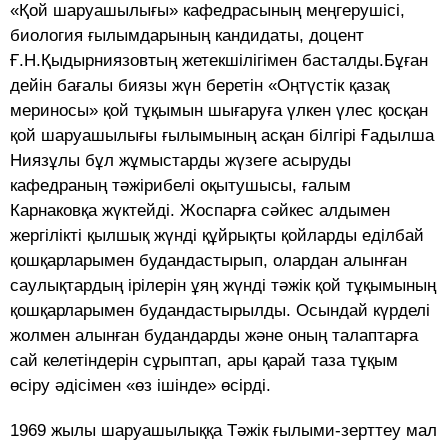
«Қой шаруашылығы» кафедрасының меңгерушісі,
биология ғылымдарының кандидаты, доцент
Ғ.Н.Қыдырниязовтың жетекшілігімен басталды.Бұған
дейін бағалы биязы жүн беретін «Оңтүстік қазақ
мериносы» қой тұқымын шығаруға үлкен үлес қосқан
қой шаруашылығы ғылымының асқан білгірі Ғадылша
Ниязұлы бұл жұмыстарды жүзеге асыруды
кафедраның тәжірибелі оқытушысы, ғалым
Карнаковқа жүктейді. Жоспарға сәйкес алдымен
жергілікті қылшық жүнді құйрықты қойларды еділбай
қошқарларымен будандастырып, олардан алынған
саулықтардың ірілерін ұяң жүнді тәжік қой тұқымының
қошқарларымен будандастырылды. Осындай күрделі
жолмен алынған будандарды және оның талаптарға
сай келетіндерін сұрыптап, ары қарай таза тұқым
өсіру әдісімен «өз ішінде» өсірді.
1969 жылы шаруашылыққа Тәжік ғылыми-зерттеу мал