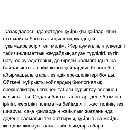
Қазақ даласында ертеден құйрықты қойлар, яғни
етті-майлы бағыттағы қылшық жүнді қой
тұқымдарыөсірілгені мәлім. Жер аумағының үлкендігі,
табиғи-климаттық жағдайдың алуан түрлілігі, күтіп
бағу, өсіру әдістерінің де бірдей болмағандығына
байланысты әр аймақтағы қойлардың белгілі бір
айырмашылықтары, өзіндік ерекшеліктері болды.
Өйткені, құйрықты қойлардың биологиялық
ерекшеліктері, негізінен табиғи сұрыптау әсерінен
қалыптасты. Ондағы басты талаптар: дене бітімінің
ірілігі, жергілікті климатка бейімділігі, жас төлінің тез
шиаруы, сақа қойлардың жайылым жағдайында
дадене салмағын тез арттыруы, құйрығына майды
жылдам жинауы, алыс жайылымдарға бара