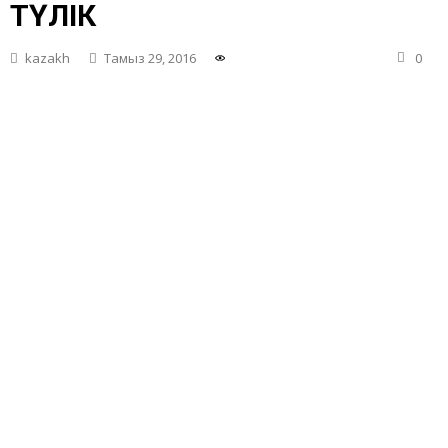
ТҮЛІК
kazakh
Тамыз 29, 2016
0