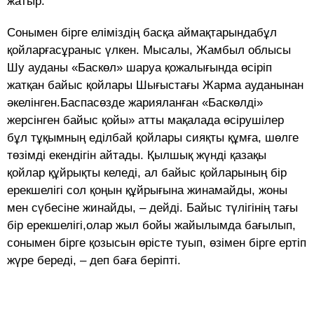
жатыр.
Сонымен бірге еліміздің басқа аймақтарындабұл
қойларғасұраныс үлкен. Мысалы, Жамбыл облысы
Шу ауданы «Баскөл» шаруа қожалығында өсіріп
жатқан байыс қойлары Шығыстағы Жарма ауданынан
әкелінген.Баспасөзде жарияланған «Баскөлді»
жерсінген байыс қойы» атты мақалада өсірушілер
бұл тұқымның еділбай қойлары сияқты құмға, шөлге
төзімді екендігін айтады. Қылшық жүнді қазақы
қойлар құйрықты келеді, ал байыс қойларының бір
ерекшелігі сол қоңын құйрығына жинамайды, жоны
мен сүбесіне жинайды, – дейді. Байыс түлігінің тағы
бір ерекшелігі,олар жыл бойы жайылымда бағылып,
сонымен бірге қозысын өрісте туып, өзімен бірге ертіп
жүре береді, – деп баға беріпті.