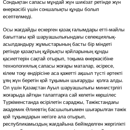
Сондықтан сапасы мұндай жүн шикізат ретінде жүн
өнеркәсібі үшін соншалықты құнды болып
есептелмеді.
Осы жағдайды ескерген қазақ ғалымдары етті-майлы
бағыттағы қой шаруашылығындағы селекциялық-
асылдандыру жұмыстарының басты бір міндеті
ретінде қазақтың құйрықты қойларының құнды
қасиеттерін сақтай отырып, тоқыма өнеркәсібіне
технологиялық сапасы жоғары маталар, әсіресе,
кілем тоқу өндірісіне аса қажетті ақшыл түсті әртекті
ұяң жүн беретін қой тұқымын шығаруды қолға алды.
Ол үшін Қазақстан Ауыл шаруашылығы министрлігі
жоғарыда айтқан талаптарға сай келетін көршілес
Түркіменстанда өсірілетін сараджы, Тәжікстандағы
академик Әлиевтің басшылығымен шығарылған тәжік
қой тұқымдарын негізге ала отырып,
республикамыздың жағдайына бейімделген жергілікті