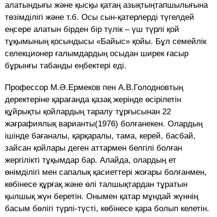
алатындығы және қысқы қатаң азықтыңтапшылығына
төзімділігі және т.б. Осы сын-қатерлерді түгелдей
еңсере алатын бірден бір түлік – үш түрлі қой
тұқымының қосындысы «Байыс» қойы. Бұл семейлік
селекционер ғалымдардың осыдан ширек ғасыр
бұрынғы табанды еңбектері еді.
Профессор М.Ә.Ермеков пен А.В.Голодновтың
деректеріне қарағанда қазақ жерінде өсірілетін
құйрықты қойлардың таралу тұрғысынан 22
жағрафиялық варианты(1976) болғанекен. Олардың
ішінде бағаналы, қарқаралы, тама, керей, басбай,
зайсан қойлары деген аттармен белгілі болған
жергілікті тұқымдар бар. Алайда, олардың ет
өнімділігі мен сапалық қасиеттері жоғары болғанмен,
көбінесе құрғақ және өлі талшықтардан тұратын
қылшық жүн беретін. Онымен қатар мұндай жүннің
басым бөлігі түрлі-түсті, көбінесе қара болып келетін.