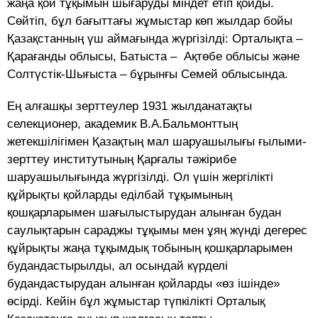
жаңа қой тұқымын шығаруды міндет етіп қойды.
Сөйтіп, бұл бағыттағы жұмыстар көп жылдар бойы
Қазақстанның үш аймағында жүргізілді: Орталықта –
Қарағанды облысы, Батыста – Ақтөбе облысы және
Солтүстік-Шығыста – бұрынғы Семей облысында.
Ең алғашқы зерттеулер 1931 жылданатақты
селекционер, академик В.А.Бальмонттың
жетекшілігімен Қазақтың мал шаруашылығы ғылыми-
зерттеу институтының Қарғалы тәжірибе
шаруашылығында жүргізілді. Ол үшін жергілікті
құйрықты қойларды еділбай тұқымының
қошқарларымен шағылыстырудан алынған будан
саулықтарын сараджы тұқымы мен ұяң жүнді дегерес
құйрықты жаңа тұқымдық тобының қошқарларымен
будандастырылды, ал осындай күрделі
будандастырудан алынған қойларды «өз ішінде»
өсірді. Кейін бұл жұмыстар түпкілікті Орталық