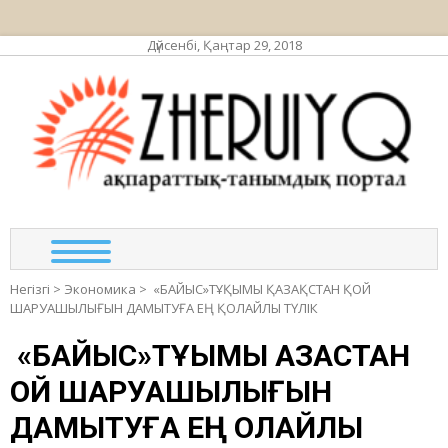
Дүйсенбі, Қаңтар 29, 2018
ЖЕР
ақпа
та
по
Негізгі
>
Экономика
>
«БАЙЫС»ТҰҚЫМЫ ҚАЗАҚСТАН ҚОЙ
ШАРУАШЫЛЫҒЫН ДАМЫТУҒА ЕҢ ҚОЛАЙЛЫ ТҮЛІК
«БАЙЫС»ТҰҚЫМЫ ҚАЗАҚСТАН
ҚОЙ ШАРУАШЫЛЫҒЫН
ДАМЫТУҒА ЕҢ ҚОЛАЙЛЫ