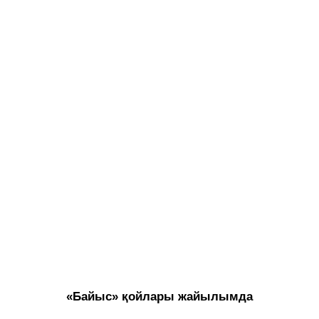
«Байыс» қойлары жайылымда