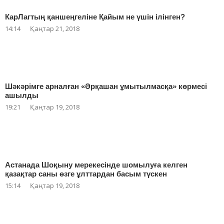
КарЛагтың қаншеңгеліне Қайым не үшін ілінген?
14:14
Қаңтар 21, 2018
Шәкәрімге арналған «Әрқашан ұмытылмасқа» көрмесі
ашылды
19:21
Қаңтар 19, 2018
Астанада Шоқыну мерекесінде шомылуға келген
қазақтар саны өзге ұлттардан басым түскен
15:14
Қаңтар 19, 2018