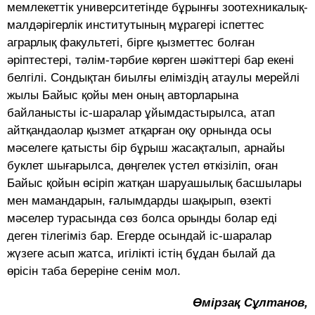
мемлекеттік университетінде бұрынғы зоотехникалық-
малдәрігерлік институтының мұрагері іспеттес
аграрлық факультеті, бірге қызметтес болған
әріптестері, тәлім-тәрбие көрген шәкіттері бар екені
белгілі. Сондықтан биылғы еліміздің атаулы мерейлі
жылы Байыс қойы мен оның авторларына
байланысты іс-шаралар ұйымдастырылса, атап
айтқандаолар қызмет атқарған оқу орнында осы
мәселеге қатысты бір бұрыш жасақталып, арнайы
буклет шығарылса, дөңгелек үстел өткізіліп, оған
Байыс қойын өсіріп жатқан шаруашылық басшылары
мен мамандарын, ғалымдарды шақырып, өзекті
мәселер турасында сөз болса орынды болар еді
деген тілегіміз бар. Егерде осындай іс-шаралар
жүзеге асып жатса, игілікті істің бұдан былай да
өрісін таба береріне сенім мол.
Өмірзақ Сұлтанов,