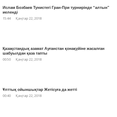
Ислам Бозбаев Тунистегі Гран-При турнирінде “алтын”
иеленді
15:44
Қаңтар 22, 2018
Қазақстандық азамат Ауғанстан қонақүйіне жасалған
шабуылдан қаза тапты
00:50
Қаңтар 22, 2018
Ұлттық ойыншықтар Жетісуға да жетті
00:40
Қаңтар 22, 2018