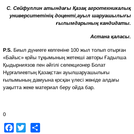
С. Сейфуллин атындағы Қазақ агротехникалық
университетінің доценті,ауыл шаруашылығы
ғылымдарының кандидаты.
Астана қаласы.
P.S.
Биыл дүниеге келгеніне 100 жыл толып отырған
«Байыс» қойы тұқымының жетекші авторы Ғадылша
Қыдырниязов пен әйгілі селекционер Болат
Нұрғалиевтың Қазақстан ауылшаруашылығы
ғылымының дамуына қосқан үлесі жөніде алдағы
уақытта жеке материал беру ойда бар.
0
Facebook
Twitter
Share