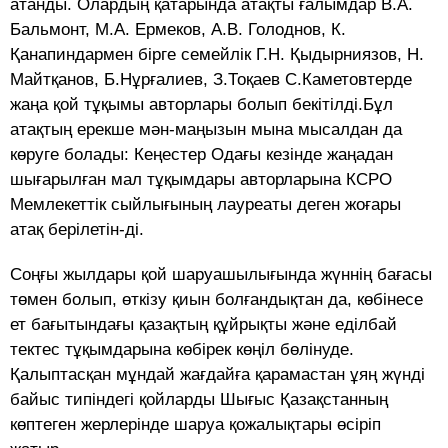
атанды. Олардың қатарында атақты ғалымдар В.А.
Бальмонт, М.А. Ермеков, А.В. Голоднов, К.
Қанапиндармен бірге семейлік Г.Н. Қыдырниязов, Н.
Майтқанов, Б.Нұрғалиев, З.Тоқаев С.Каметовтерде
жаңа қой тұқымы авторлары болып бекітілді.Бұл
атақтың ерекше мән-маңызын мына мысалдан да
көруге болады: Кеңестер Одағы кезінде жаңадан
шығарылған мал тұқымдары авторларына КСРО
Мемлекеттік сыйлығының лауреаты деген жоғары
атақ берілетін-ді.
Соңғы жылдары қой шаруашылығында жүннің бағасы
төмен болып, өткізу қиын болғандықтан да, көбінесе
ет бағытындағы қазақтың құйрықты және еділбай
тектес тұқымдарына көбірек көңіл бөлінуде.
Қалыптасқан мұндай жағдайға қарамастан ұяң жүнді
байыс типіндегі қойларды Шығыс Қазақстанның
көптеген жерлерінде шаруа қожалықтары өсіріп