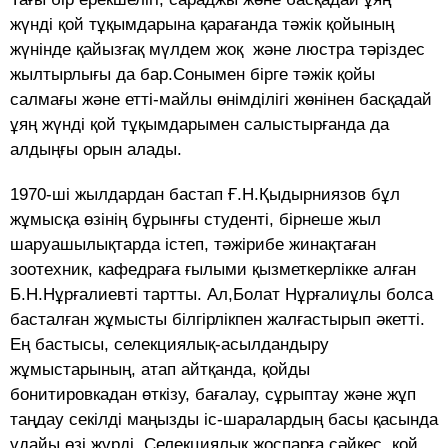
жүнді қой тұқымдарына қарағанда тәжік қойының
жүнінде қайызғақ мүлдем жоқ және люстра тәріздес
жылтырлығы да бар.Сонымен бірге тәжік қойы
салмағы және етті-майлы өнімділігі жөнінен басқадай
ұяң жүнді қой тұқымдарымен салыстырғанда да
алдыңғы орын алады.
1970-ші жылдардан бастап Ғ.Н.Қыдырниязов бұл
жұмысқа өзінің бұрынғы студенті, бірнеше жыл
шаруашылықтарда істеп, тәжірибе жинақтаған
зоотехник, кафедраға ғылыми қызметкерлікке алған
Б.Н.Нұрғалиевті тартты. Ал,Болат Нұрғалиұлы болса
басталған жұмысты білгірлікпен жалғастырып әкетті.
Ең бастысы, селекциялық-асылдандыру
жұмыстарының, атап айтқанда, қойды
бонитировкадан өткізу, бағалау, сұрыптау және жұп
таңдау секілді маңызды іс-шаралардың басы қасында
ұдайы өзі жүрді. Селекциялық жоспарға сәйкес, қой