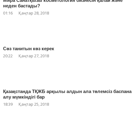
Мира Санатқызы косметология бизнесін қалай және
неден бастады?
01:16
Қаңтар 28, 2018
Сөз танитын көз керек
20:22
Қаңтар 27, 2018
Қазақстанда ТҚЖБ арқылы алдын ала төлемсіз баспана
алу мүмкіндігі бар
18:39
Қаңтар 25, 2018