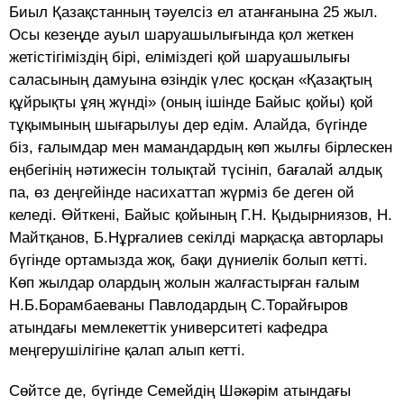
Биыл Қазақстанның тәуелсіз ел атанғанына 25 жыл.
Осы кезеңде ауыл шаруашылығында қол жеткен
жетістігіміздің бірі, еліміздегі қой шаруашылығы
саласының дамуына өзіндік үлес қосқан «Қазақтың
құйрықты ұяң жүнді» (оның ішінде Байыс қойы) қой
тұқымының шығарылуы дер едім. Алайда, бүгінде
біз, ғалымдар мен мамандардың көп жылғы бірлескен
еңбегінің нәтижесін толықтай түсініп, бағалай алдық
па, өз деңгейінде насихаттап жүрміз бе деген ой
келеді. Өйткені, Байыс қойының Г.Н. Қыдырниязов, Н.
Майтқанов, Б.Нұрғалиев секілді марқасқа авторлары
бүгінде ортамызда жоқ, бақи дүниелік болып кетті.
Көп жылдар олардың жолын жалғастырған ғалым
Н.Б.Борамбаеваны Павлодардың С.Торайғыров
атындағы мемлекеттік университеті кафедра
меңгерушілігіне қалап алып кетті.
Сөйтсе де, бүгінде Семейдің Шәкәрім атындағы