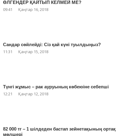
ӨЛГЕНДЕР ҚАЙТЫП КЕЛМЕЙ МЕ?
09:41
Қаңтар 16, 2018
Сандар сөйлейді: Сіз қай күні туылдыңыз?
11:31
Қаңтар 15, 2018
Түнгі жұмыс – рак ауруының көбеюіне себепші
12:21
Қаңтар 12, 2018
82 000 тг – 1 шілдеден бастап зейнетақының ортақ
мөлшері