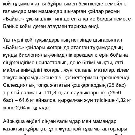
қой тұқымы» атты бұйрығымен бекіткенде семейлік
ғалымдар мен мамандар шығарған қойлар ресми
«Байыс»тұқымішілік типі деген атқа ие болды немесе
Байыс қойы деген атаумен тарихқа енді.
Үш түрлі қой тұқымдарының негізінде шығарылған
«Байыс» қойлары жоғарыда аталған тұқымдардың
құнды биологиялық-өнімділік ерекшеліктерін бойына
сіңіргендігімен сипатталып, дене бітімі мықты, етті-
майлы өнімділігі жоғары, жүні сапалы маталар, кілем
тоқуға жарамды және т.б. қасиеттерімен ерекшеленді.
Селекциялық топқа жататын қошқарлардың (25 бас)
тірілей салмағы -111,8 кг, ал саулықтарынікі (2950
бас) – 64,6 кг айналса, қырқылған жүн тиісінше 4,32 кг
және 2,64 кг құрады.
Айрықша еңбегі сіңген ғалымдар мен мамандар
қазақтың құйрықты ұяң жүнді қой тұқымы авторлары