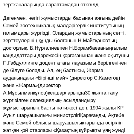
зертханаларында сараптамадан өткізілді.
Дегенмен, негігі жұмыстарды басынан аяғына дейін
Семей зоотехникалық-малдәрігерлік институтының
ғалымдары жүргізді. Олардың жұмыстарының сәтті,
зерттеулерінің құнды болғанын Н.Майтқановтың
докторлық, Б.Нұрғалиевпен Н.Борамбаеваныңғылым
кандидаттары дәрежесін қорғағанынан және оқытушы
П.Габдуллинге доцент атағы лауазымы берілгенінен
де білуге болады. Ал, ең бастысы, Жарма
ауданындағы «Бірінші май» (директор С.Каметов)
және «Жарма»(директор
А.Мұсылманқұлов)кеңшарларында30 жылға таяу
жүргізілген селекциялық- асылдандыру
жұмыстарының басты нәтижесі деп, 1994 жылы ҚР
Ауыл шаруашылығы министрлігіҚарағанды, Ақтөбе
және Семей облысы шаруашылықтарында өсіріліп
жатқан қой отарлары «Қазақтың құйрықты ұяң жүнді