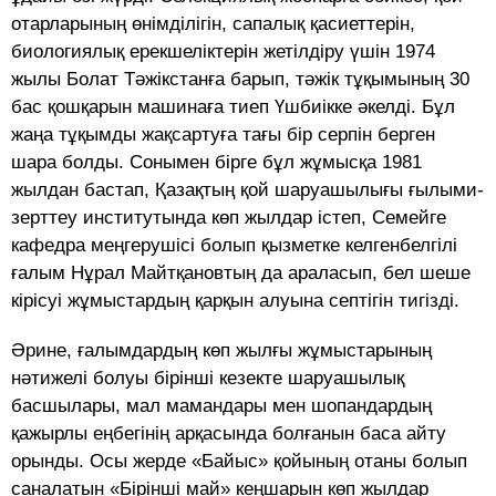
отарларының өнімділігін, сапалық қасиеттерін,
биологиялық ерекшеліктерін жетілдіру үшін 1974
жылы Болат Тәжікстанға барып, тәжік тұқымының 30
бас қошқарын машинаға тиеп Үшбиікке әкелді. Бұл
жаңа тұқымды жақсартуға тағы бір серпін берген
шара болды. Сонымен бірге бұл жұмысқа 1981
жылдан бастап, Қазақтың қой шаруашылығы ғылыми-
зерттеу институтында көп жылдар істеп, Семейге
кафедра меңгерушісі болып қызметке келгенбелгілі
ғалым Нұрал Майтқановтың да араласып, бел шеше
кірісуі жұмыстардың қарқын алуына септігін тигізді.
Әрине, ғалымдардың көп жылғы жұмыстарының
нәтижелі болуы бірінші кезекте шаруашылық
басшылары, мал мамандары мен шопандардың
қажырлы еңбегінің арқасында болғанын баса айту
орынды. Осы жерде «Байыс» қойының отаны болып
саналатын «Бірінші май» кеңшарын көп жылдар