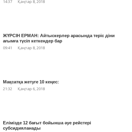
14:37
Қаңтар 8, 2018
ЖҮРСІН ЕРМАН: Айтыскерлер арасында теріс діни
ағымға түсіп кеткендер бар
09:41
Қаңтар 8, 2018
Мақсатқа жетуге 10 кеңес:
21:32
Қаңтар 6, 2018
Елімізде 12 бағыт бойынша әуе рейстері
субсидияланады