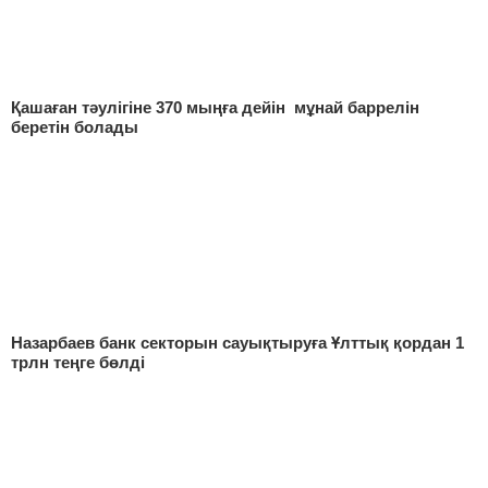
Қашаған тәулігіне 370 мыңға дейін мұнай баррелін
беретін болады
Назарбаев банк секторын сауықтыруға Ұлттық қордан 1
трлн теңге бөлді