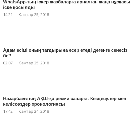
WhatsApp-тың іскер жазбаларға арналған жаңа нұсқасы
іске қосылды
14:21
Қаңтар 25, 2018
Адам есімі оның тағдырына әсер етеді дегенге сенесіз
бе?
02:07
Қаңтар 25, 2018
Назарбаевтың АҚШ-қа ресми сапары: Кездесулер мен
келіссөздер хронологиясы
17:42
Қаңтар 24, 2018