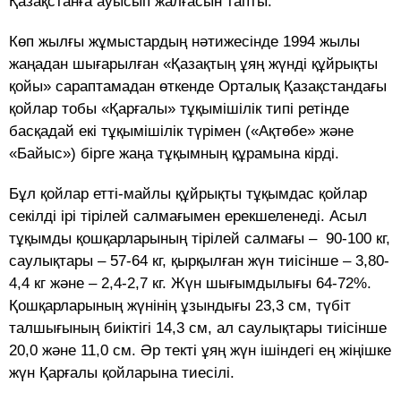
Қазақстанға ауысып жалғасын тапты.
Көп жылғы жұмыстардың нәтижесінде 1994 жылы
жаңадан шығарылған «Қазақтың ұяң жүнді құйрықты
қойы» сараптамадан өткенде Орталық Қазақстандағы
қойлар тобы «Қарғалы» тұқымішілік типі ретінде
басқадай екі тұқымішілік түрімен («Ақтөбе» және
«Байыс») бірге жаңа тұқымның құрамына кірді.
Бұл қойлар етті-майлы құйрықты тұқымдас қойлар
секілді ірі тірілей салмағымен ерекшеленеді. Асыл
тұқымды қошқарларының тірілей салмағы – 90-100 кг,
саулықтары – 57-64 кг, қырқылған жүн тиісінше – 3,80-
4,4 кг және – 2,4-2,7 кг. Жүн шығымдылығы 64-72%.
Қошқарларының жүнінің ұзындығы 23,3 см, түбіт
талшығының биіктігі 14,3 см, ал саулықтары тиісінше
20,0 және 11,0 см. Әр текті ұяң жүн ішіндегі ең жіңішке
жүн Қарғалы қойларына тиесілі.