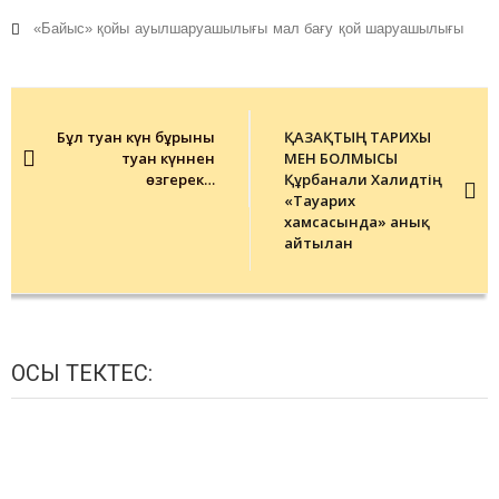
«Байыс» қойы
ауылшаруашылығы
мал бағу
қой шаруашылығы
Post
navigation
Бұл туған күн бұрынғы
ҚАЗАҚТЫҢ ТАРИХЫ
туған күннен
МЕН БОЛМЫСЫ
өзгерек…
Құрбанғали Халидтің
«Тауарих
хамсасында» анық
айтылған
ОСЫ ТЕКТЕС: