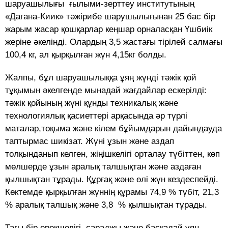
шаруашылығы ғылыми-зерттеу институтының
«Дагана-Киик» тәжірибе шарушылығынан 25 бас бір
жарым жасар қошқарлар кеңшар орналасқан Үшбиік
жеріне әкелінді. Олардың 3,5 жастағы тірілей салмағы
100,4 кг, ал қырқылған жүн 4,15кг болды.
Жалпы, бұл шаруашылыққа ұяң жүнді тәжік қой
тұқымын әкелгенде мынадай жағдайлар ескерілді:
тәжік қойының жүні құнды техникалық және
технологиялық қасиеттері арқасында әр түрлі
маталар,тоқыма және кілем бұйымдарын дайындауда
таптырмас шикізат. Жүні ұзын және аздап
толқынданып келген, жіңішкелігі орталау түбіттен, көп
мөлшерде ұзын аралық талшықтан және аздаған
қылшықтан тұрады. Құрғақ және өлі жүн кездеспейді.
Көктемде қырқылған жүннің құрамы 74,9 % түбіт, 21,3
% аралық талшық және 3,8 % қылшықтан тұрады.
Тағы бір ерекшелігі, сараджы және басқадай ұяң