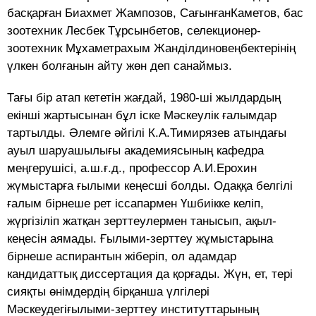
басқарған Биахмет Жампозов, СағынғанКаметов, бас
зоотехник Лесбек Тұрсынбетов, селекционер-
зоотехник Мұхаметрахым Жанділдиновеңбектерінің
үлкен болғанын айту жөн деп санаймыз.
Тағы бір атап кететін жағдай, 1980-ші жылдардың
екінші жартысынан бұл іске Мәскеулік ғалымдар
тартылды. Әлемге әйгілі К.А.Тимирязев атындағы
ауыл шаруашылығы академиясының кафедра
меңгерушісі, а.ш.ғ.д., профессор А.И.Ерохин
жүмыстарға ғылыми кеңесші болды. Одаққа белгілі
ғалым бірнеше рет іссапармен Үшбиікке келіп,
жүргізіліп жатқан зерттеулермен танысып, ақыл-
кеңесін аямады. Ғылыми-зерттеу жұмыстарына
бірнеше аспирантын жіберіп, ол адамдар
кандидаттық диссертация да қорғады. Жүн, ет, тері
сияқты өнімдердің бірқанша үлгілері
Мәскеудегіғылыми-зерттеу институттарының