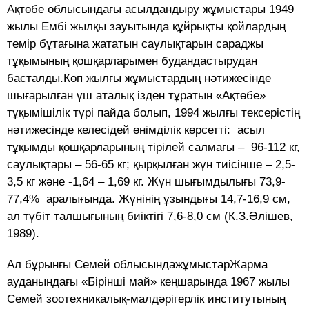
Ақтөбе облысындағы асылдандыру жұмыстары 1949
жылы Ембі жылқы зауытында құйрықты қойлардың
темір бұтағына жататын саулықтарын сараджы
тұқымының қошқарларымен будандастырудан
басталды.Көп жылғы жұмыстардың нәтижесінде
шығарылған үш аталық ізден тұратын «Ақтөбе»
тұқымішілік түрі пайда болып, 1994 жылғы тексерістің
нәтижесінде келесідей өнімділік көрсетті: асыл
тұқымды қошқарларының тірілей салмағы – 96-112 кг,
саулықтары – 56-65 кг; қырқылған жүн тиісінше – 2,5-
3,5 кг және -1,64 – 1,69 кг. Жүн шығымдылығы 73,9-
77,4% аралығында. Жүнінің ұзындығы 14,7-16,9 см,
ал түбіт талшығының биіктігі 7,6-8,0 см (К.З.Әлішев,
1989).
Ал бұрынғы Семей облысындажұмыстарЖарма
ауданындағы «Бірінші май» кеңшарында 1967 жылы
Семей зоотехникалық-малдәрігерлік институтының