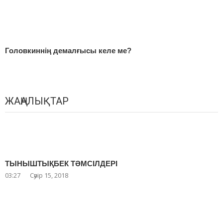
Головкиннің демалғысы келе ме?
ЖАҢАЛЫҚТАР
ТЫНЫШТЫҚБЕК ТӘМСІЛДЕРІ
03:27
Сәуір 15, 2018