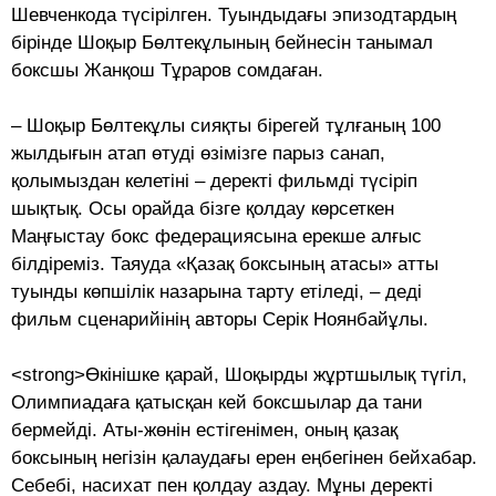
Шевченкода түсірілген. Туындыдағы эпизодтардың
бірінде Шоқыр Бөлтекұлының бейнесін танымал
боксшы Жанқош Тұраров сомдаған.
– Шоқыр Бөлтекұлы сияқты бірегей тұлғаның 100
жылдығын атап өтуді өзімізге парыз санап,
қолымыздан келетіні – деректі фильмді түсіріп
шықтық. Осы орайда бізге қолдау көрсеткен
Маңғыстау бокс федерациясына ерекше алғыс
білдіреміз. Таяуда «Қазақ боксының атасы» атты
туынды көпшілік назарына тарту етіледі, – деді
фильм сценарийінің авторы Серік Ноянбайұлы.
<strong>Өкінішке қарай, Шоқырды жұрт­шылық түгіл,
Олимпиадаға қатысқан кей боксшы­лар да тани
бермейді. Аты-жөнін естігені­мен, оның қазақ
боксының негізін қалаудағы ерен еңбегінен бейхабар.
Себебі, насихат пен қолдау аздау. Мұны деректі