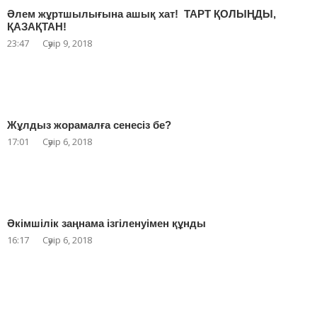
Әлем жұртшылығына ашық хат! ТАРТ ҚОЛЫҢДЫ,
ҚАЗАҚТАН!
23:47
Сәуір 9, 2018
Жұлдыз жорамалға сенесіз бе?
17:01
Сәуір 6, 2018
Әкімшілік заңнама ізгіленуімен құнды
16:17
Сәуір 6, 2018