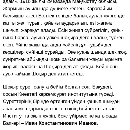
адам». 1916 жылы 29 қазанда Маңғыстау облысы,
Жар­мыш ауылында дүниеге келген. Қарапайым
балықшы әкесі Бөлтек теңізде балық аулап жүргенде
қатты жел тұрып, қайығы ауда­рылып, өзі жағаға
шығып, жа­рақат алады. Есін жинап сүйретіліп, қайы­
ғына барса, ауына үлкен шоқыра деген балық түскен
екен. Үйіне жақындағанда «әйелің ұл туды!» деп
көршілері сүйінші сұрайды. Әке қуанышында шек жоқ,
сүйреткен айбынды шоқыра балығын жақсы ырымға
жорып, баласына Шоқыра деп ат қояды. Кейін оны
ауыл-аймақ Шоқыр деп атап кетеді.
Шоқыр сурет салуға бейім болған соң, Бакудегі,
сосын Киевтегі көркемсурет институты­на түседі.
Суреттерінің бірінде өртенген үй­ден қашып шыққан
анасы мен қарын­дасының, өзінің бейнесін салған.
Инсти­тутта оқып жүріп, бокс үйірмесіне қаты­сады.
Бапкері –
Иван Константинович Иванов.