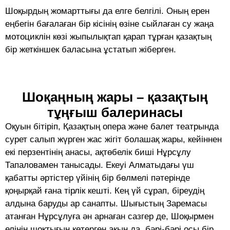
Шоқырдың жомарттығы да елге белгілі. Оның ерен
еңбегін бағалаған бір кісінің өзіне сыйлаған су жаңа
мотоциклін көзі жыпылықтап қарап тұрған қазақтың
бір жеткіншек баласына ұстатып жіберген.
Шоқаңның жары – қазақтың
тұңғыш балеринасы
Оқуын бітіріп, Қазақтың опера және балет театрында
сурет салып жүрген жас жігіт болашақ жары, кейіннен
екі пер­зентінің анасы, ақтөбелік биші Нұрсұлу
Тапаловамен танысады. Екеуі Алматыдағы үш
қабатты әртістер үйінің бір бөлмелі пәтерінде
қоңырқай ғана тірлік кешті. Кең үй сұрап, біреудің
алдына баруды ар санапты. Шығыстың Заремасы
атанған Нұрсұлуға ән арнаған сазгер де, Шоқыр­мен
елінің шоқтығын көтерген ақын да, бәрі-бәрі осы бір