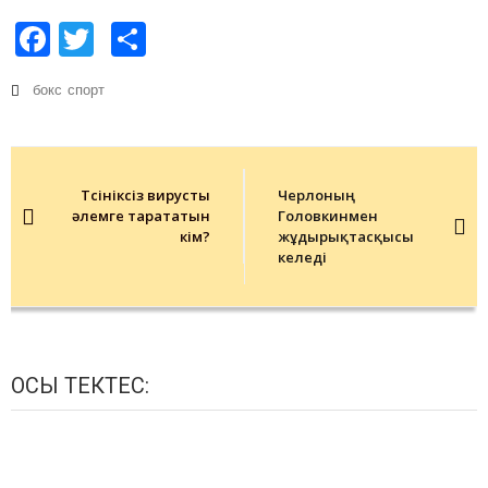
Facebook
Twitter
Share
бокс
спорт
Post
navigation
Түсініксіз вирусты
Черлоның
әлемге тарататын
Головкинмен
кім?
жұдырықтасқысы
келеді
ОСЫ ТЕКТЕС: