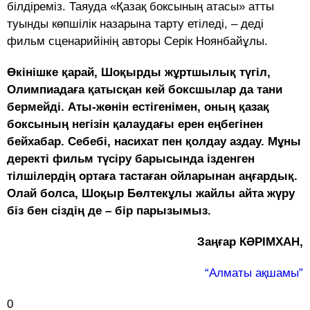
білдіреміз. Таяуда «Қазақ боксының атасы» атты
туынды көпшілік назарына тарту етіледі, – деді
фильм сценарийінің авторы Серік Ноянбайұлы.
Өкінішке қарай, Шоқырды жұрт­шылық түгіл,
Олимпиадаға қатысқан кей боксшы­лар да тани
бермейді. Аты-жөнін естігені­мен, оның қазақ
боксының негізін қалаудағы ерен еңбегінен
бейхабар. Себебі, насихат пен қолдау аздау. Мұны
деректі фильм түсіру барысында ізденген
тілшілердің ортаға тастаған ойла­рынан аңғардық.
Олай болса, Шоқыр Бөлтекұлы жайлы айта жүру
біз бен сіздің де – бір пары­зымыз.
Заңғар КӘРІМХАН,
“Алматы ақшамы”
0