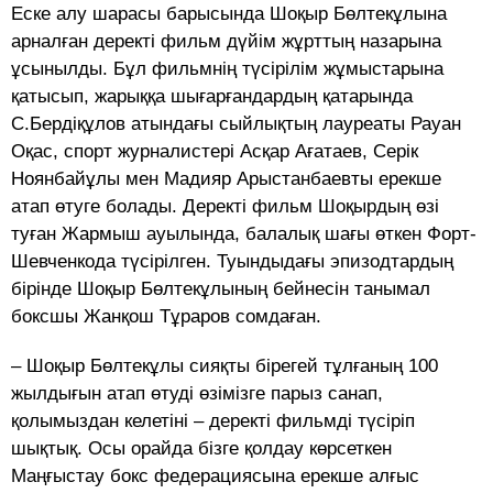
Еске алу шарасы барысында Шоқыр Бөлтекұлына
арналған деректі фильм дүйім жұрттың назарына
ұсынылды. Бұл фильмнің түсірілім жұмыстарына
қатысып, жарыққа шығарғандардың қатарында
С.Бердіқұлов атындағы сыйлықтың лауреаты Рауан
Оқас, спорт журналистері Асқар Ағатаев, Серік
Ноянбайұлы мен Мадияр Арыстанбаевты ерекше
атап өтуге болады. Деректі фильм Шоқырдың өзі
туған Жармыш ауылында, балалық шағы өткен Форт-
Шевченкода түсірілген. Туындыдағы эпизодтардың
бірінде Шоқыр Бөлтекұлының бейнесін танымал
боксшы Жанқош Тұраров сомдаған.
– Шоқыр Бөлтекұлы сияқты бірегей тұлғаның 100
жылдығын атап өтуді өзімізге парыз санап,
қолымыздан келетіні – деректі фильмді түсіріп
шықтық. Осы орайда бізге қолдау көрсеткен
Маңғыстау бокс федерациясына ерекше алғыс