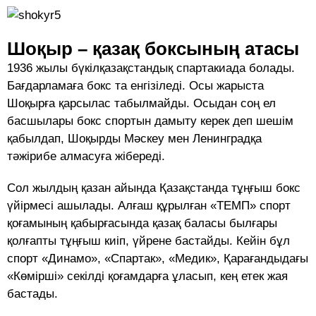
Шоқыр – қазақ боксының атасы
1936 жылы бүкілқазақстандық спар­та­киа­да болады.
Бағдарламаға бокс та ен­гізіледі. Осы жарыста
Шоқырға қарсылас табылмайды. Осыдан соң ел
басшылары бокс спортын дамыту керек деп шешім
қа­былдап, Шоқырды Мәскеу мен Ленинград­қа
тәжірибе алмасуға жібереді.
Сол жылдың қазан айында Қазақ­станда тұңғыш бокс
үйірмесі ашылады. Алғаш құрылған «ТЕМП» спорт
қоғамы­ның қабырғасында қазақ баласы былғары
қолғапты тұңғыш киіп, үйрене бастайды. Кейін бұл
спорт «Динамо», «Спартак», «Медик», Қарағандыдағы
«Көмірші» секілді қоғамдарға ұласып, кең етек жая
бастады.