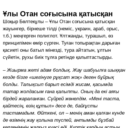
Ұлы Отан соғысына қатысқан
Шоқыр Бөлтекұлы – Ұлы Отан соғы­сына қатысқан
жауынгер, бірнеше тілді (неміс, украин, араб, орыс,
т.б.) меңгерген полиглот. Ұлтжанды, турашыл, өз
прин­ципі­мен өмір сүрген. Туған топырақтан дарыған
қасиеті оны батыл мінезді, тура айтатын, ұлтын
сүйетін, рухы биік тұлға ретінде қалыптастырды.
– Жиырма жеті адам болдық. Жау шабуылға шыққан
кезде бізге «шегінуге рұқсат жоқ» деген бұйрық
болды. Талықсып барып есімді жисам, қасымда
татар жолдасым ғана қалыпты. Оның да екі аяғы
бірдей жараланған. Сүйрей жөнелдім. «Мені таста,
қайтесің, өзің құтыл» десе де, байғұсты
тастамадым. Өйткені, ол – менің аман қалған күнде
де өзімнің жау қолына түспей, антымды бұзбай
келгенімнің жалғыз куәсі еді. Күртік қардың астын