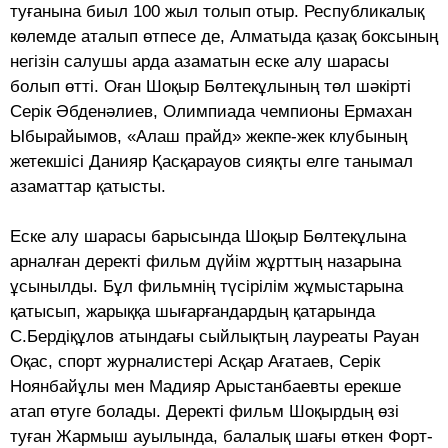
туғанына биыл 100 жыл толып отыр. Республикалық
көлемде аталып өтпесе де, Алматыда қазақ боксының
негізін салушы арда азаматын еске алу шарасы
болып өтті. Оған Шоқыр Бөлтек­ұлының төл шәкірті
Серік Әбденәлиев, Олимпиада чемпионы Ермахан
Ыбы­райымов, «Алаш прайд» жекпе-жек клубының
жетекшісі Данияр Қасқарауов сияқты елге танымал
азаматтар қатысты.
Еске алу шарасы барысында Шоқыр Бөлтекұлына
арналған деректі фильм дүйім жұрттың назарына
ұсынылды. Бұл фильмнің түсірілім жұмыстарына
қатысып, жарыққа шығарғандардың қатарында
С.Бердіқұлов атындағы сыйлықтың лауреаты Рауан
Оқас, спорт журналистері Асқар Ағатаев, Серік
Ноянбайұлы мен Мадияр Арыстанбаевты ерекше
атап өтуге болады. Деректі фильм Шоқырдың өзі
туған Жармыш ауылында, балалық шағы өткен Форт-