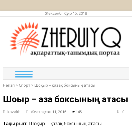
Жексенбі, Сәуір 15, 2018
ЖЕР
ақпа
та
по
Негізгі
>
Спорт
>
Шоқыр – қазақ боксының атасы
Шоқыр – қазақ боксының атасы
kazakh
Желтоқсан 11, 2016
145
0
Тақырып:
Шоқыр – қазақ боксының атасы