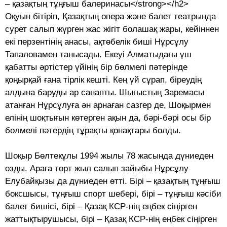
– қазақтың тұңғыш балеринасы</strong></h2>
Оқуын бітіріп, Қазақтың опера және балет театрында
сурет салып жүрген жас жігіт болашақ жары, кейіннен
екі пер­зентінің анасы, ақтөбелік биші Нұрсұлу
Тапаловамен танысады. Екеуі Алматыдағы үш
қабатты әртістер үйінің бір бөлмелі пәтерінде
қоңырқай ғана тірлік кешті. Кең үй сұрап, біреудің
алдына баруды ар санапты. Шығыстың Заремасы
атанған Нұрсұлуға ән арнаған сазгер де, Шоқыр­мен
елінің шоқтығын көтерген ақын да, бәрі-бәрі осы бір
бөлмелі пәтердің тұрақты қонақтары болды.
Шоқыр Бөлтекұлы 1994 жылы 78 жасында дүниеден
озды. Араға төрт жыл салып зайыбы Нұрсұлу
Елубайқызы да дүниеден өтті. Бірі – қазақтың тұңғыш
боксшысы, тұңғыш спорт шебері, бірі – тұңғыш кәсіби
балет бишісі, бірі – Қазақ КСР-нің еңбек сіңірген
жаттықтырушысы, бірі – Қазақ КСР-нің еңбек сіңірген