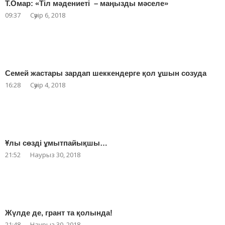
Т.Омар: «Тіл мәдениеті – маңызды мәселе»
09:37
Сәуір 6, 2018
Семей жастары зардап шеккендерге қол ұшын созуда
16:28
Сәуір 4, 2018
Ұлы сөзді ұмытпайықшы…
21:52
Наурыз 30, 2018
Жүлде де, грант та қолында!
21:48
Наурыз 30, 2018