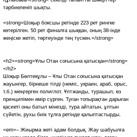
тәрбиеленіп шықты.
<strong>Шоқыр боксшы ретінде 223 рет рингке
көтерілген. 50 рет финалға шыққан, оның 38-інде
жеңіске жетіп, төртеуінде тең түскен.</strong>
<h2><strong>Ұлы Отан соғысына қатысқан</strong>
</h2>
Шоқыр Бөлтекұлы – Ұлы Отан соғы­сына қатысқан
жауынгер, бірнеше тілді (неміс, украин, араб, орыс,
т.б.) меңгерген полиглот. Ұлтжанды, турашыл, өз
прин­ципі­мен өмір сүрген. Туған топырақтан дарыған
қасиеті оны батыл мінезді, тура айтатын, ұлтын
сүйетін, рухы биік тұлға ретінде қалыптастырды.
<em>– Жиырма жеті адам болдық. Жау шабуылға