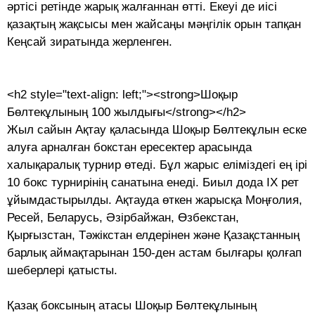
әртісі ретінде жарық жалғаннан өтті. Екеуі де иісі
қазақтың жақсысы мен жайсаңы мәңгілік орын тапқан
Кеңсай зиратында жерленген.
<h2 style="text-align: left;"><strong>Шоқыр
Бөлтекұлының 100 жылдығы</strong></h2>
Жыл сайын Ақтау қаласында Шоқыр Бөлтекұлын еске
алуға арналған бокстан ересектер арасында
халықаралық турнир өтеді. Бұл жарыс еліміздегі ең ірі
10 бокс турнирінің санатына енеді. Биыл дода ІХ рет
ұйымдастырылды. Ақтауда өткен жарысқа Моңғолия,
Ресей, Беларусь, Әзірбайжан, Өзбекстан,
Қырғызстан, Тәжікстан елдерінен және Қазақстанның
барлық аймақтарынан 150-ден астам былғары қолғап
шеберлері қатысты.
Қазақ боксының атасы Шоқыр Бөл­текұлының