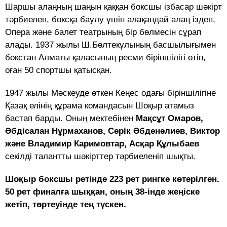
Шаршы алаңның шаңын қаққан бокс­шы ізбасар шәкірт
тәрбиелеп, боксқа баулу үшін алақандай алаң іздеп,
Опера және балет театрының бір бөлмесін сұрап
алады. 1937 жылы Ш.Бөлтекұлының бас­шы­лы­ғымен
бокстан Алматы қаласының ресми біріншілігі өтіп,
оған 50 спортшы қатысқан.
1947 жылы Мәскеуде өткен Кеңес ода­ғы біріншілігіне
Қазақ елінің құрама ко­ман­дасын Шоқыр атамыз
бастап барды. Оның мектебінен
Мақсұт Омаров,
Әбдісалан Нұрмаханов, Серік Әбденәлиев, Виктор
және Владимир Каримовтар, Асқар Құлыбаев
секілді талантты шәкірттер тәрбиеленіп шықты.
Шоқыр боксшы ретінде 223 рет рингке көтерілген.
50 рет финалға шыққан, оның 38-інде жеңіске
жетіп, төртеуінде тең түскен.