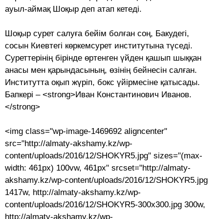
ауыл-аймақ Шоқыр деп атап кетеді.
Шоқыр сурет салуға бейім болған соң, Бакудегі,
сосын Киевтегі көркемсурет институты­на түседі.
Суреттерінің бірінде өртенген үй­ден қашып шыққан
анасы мен қарын­дасының, өзінің бейнесін салған.
Инсти­тутта оқып жүріп, бокс үйірмесіне қаты­сады.
Бапкері – <strong>Иван Константинович Иванов.
</strong>
<img class="wp-image-1469692 aligncenter"
src="http://almaty-akshamy.kz/wp-
content/uploads/2016/12/SHOKYR5.jpg" sizes="(max-
width: 461px) 100vw, 461px" srcset="http://almaty-
akshamy.kz/wp-content/uploads/2016/12/SHOKYR5.jpg
1417w, http://almaty-akshamy.kz/wp-
content/uploads/2016/12/SHOKYR5-300x300.jpg 300w,
http://almaty-akshamy.kz/wp-