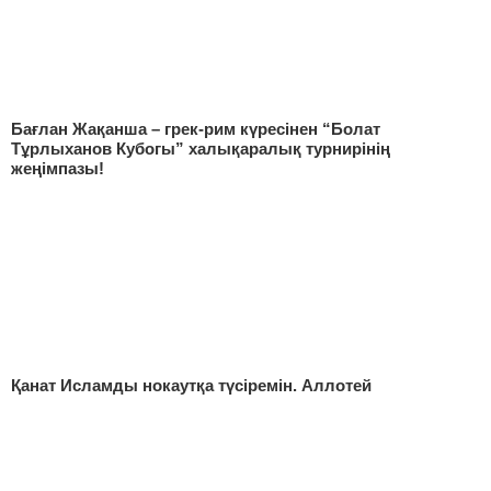
Бағлан Жақанша – грек-рим күресінен “Болат
Тұрлыxанов Кубогы” xалықаралық турнирінің
жеңімпазы!
Қанат Исламды нокаутқа түсіремін. Аллотей