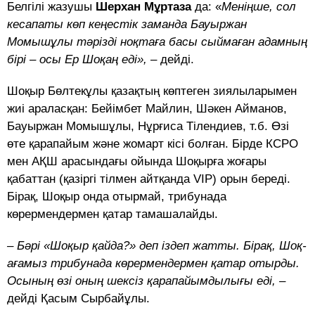
Белгілі жазушы
Шерхан Мұртаза
да: «
Меніңше, сол
кесапаты көп кеңестік заманда Бауыржан
Момышұлы тәрізді
ноқтаға басы сыймаған адамның
бірі – осы Ер Шоқаң еді»,
– дейді.
Шоқыр Бөлтекұлы қазақтың көптеген зиялыларымен
жиі араласқан: Бейімбет Майлин, Шәкен Айманов,
Бауыржан Момышұлы, Нұрғиса Тілендиев, т.б. Өзі
өте қарапайым және жомарт кісі болған. Бірде КСРО
мен АҚШ арасындағы ойында Шо­қыр­ға жоғары
қабаттан (қазіргі тілмен айтқанда VІP) орын береді.
Бірақ, Шоқыр онда отырмай, трибунада
көрермендермен қатар тамашалайды.
– Бәрі «Шоқыр қайда?» деп іздеп жатты. Бірақ, Шоқ-
ағамыз трибунада көрермендермен қатар отырды.
Осының өзі оның шексіз қарапайымдылығы еді,
–
дейді Қасым Сырбайұлы.