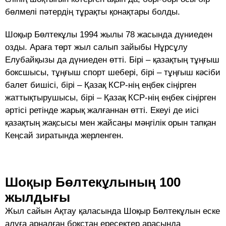
бөлмелі пәтердің тұрақты қонақтары болды.
Шоқыр Бөлтекұлы 1994 жылы 78 жасында дүниеден
озды. Араға төрт жыл салып зайыбы Нұрсұлу
Елубайқызы да дүниеден өтті. Бірі – қазақтың тұңғыш
боксшысы, тұңғыш спорт шебері, бірі – тұңғыш кәсіби
балет бишісі, бірі – Қазақ КСР-нің еңбек сіңірген
жаттықтырушысы, бірі – Қазақ КСР-нің еңбек сіңірген
әртісі ретінде жарық жалғаннан өтті. Екеуі де иісі
қазақтың жақсысы мен жайсаңы мәңгілік орын тапқан
Кеңсай зиратында жерленген.
Шоқыр Бөлтекұлының 100
жылдығы
Жыл сайын Ақтау қаласында Шоқыр Бөлтекұлын еске
алуға арналған бокстан ересектер арасында