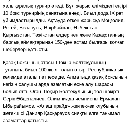
халықаралық турнир өтеді. Бұл жарыс еліміздегі ең ірі
10 бокс турнирінің санатына енеді. Биыл дода ІХ рет
ұйымдастырылды. Ақтауда өткен жарысқа Моңғолия,
Ресей, Беларусь, Әзірбайжан, Өзбекстан,
Қырғызстан, Тәжікстан елдерінен және Қазақстанның
барлық аймақтарынан 150-ден астам былғары қолғап
шеберлері қатысты.
Қазақ боксының атасы Шоқыр Бөл­текұлының
туғанына биыл 100 жыл толып отыр. Республикалық
көлемде аталып өтпесе де, Алматыда қазақ боксының
негізін салушы арда азаматын еске алу шарасы
болып өтті. Оған Шоқыр Бөлтек­ұлының төл шәкірті
Серік Әбденәлиев, Олимпиада чемпионы Ермахан
Ыбы­райымов, «Алаш прайд» жекпе-жек клубының
жетекшісі Данияр Қасқарауов сияқты елге танымал
азаматтар қатысты.