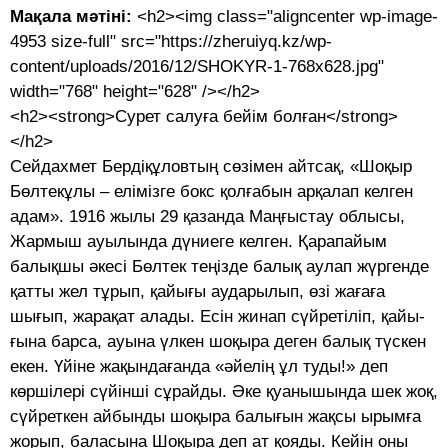
Мақала мәтіні:
<h2><img class="aligncenter wp-image-
4953 size-full" src="https://zheruiyq.kz/wp-
content/uploads/2016/12/SHOKYR-1-768x628.jpg"
width="768" height="628" /></h2>
<h2><strong>Сурет салуға бейім болған</strong>
</h2>
Сейдахмет Бердіқұловтың сөзімен айтсақ, «Шоқыр
Бөлтекұлы – елімізге бокс қолғабын арқалап келген
адам». 1916 жылы 29 қазанда Маңғыстау облысы,
Жар­мыш ауылында дүниеге келген. Қарапайым
балықшы әкесі Бөлтек теңізде балық аулап жүргенде
қатты жел тұрып, қайығы ауда­рылып, өзі жағаға
шығып, жа­рақат алады. Есін жинап сүйретіліп, қайы­
ғына барса, ауына үлкен шоқыра деген балық түскен
екен. Үйіне жақындағанда «әйелің ұл туды!» деп
көршілері сүйінші сұрайды. Әке қуанышында шек жоқ,
сүйреткен айбынды шоқыра балығын жақсы ырымға
жорып, баласына Шоқыра деп ат қояды. Кейін оны