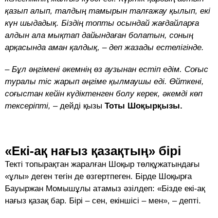
қазып алып, талдың тамырын талғажау қылып, екі
күн шыдадық. Біздің топты осындай жағдайларға
алдын ала мықтап дайындаған болатын, соның
арқасында аман қалдық, – деп жазады естелігінде.
– Бұл әңгімені әкемнің өз аузынан естіп едім. Соғыс
туралы тіс жарып әңгіме қылмаушы еді. Өйткені,
соғыстан кейін күдіктенген болу керек, әкемді көп
тексеріп­ті,
– дейді қызы
Тоты Шоқырқызы.
«Екі-ақ нағыз қазақтың» бірі
Текті топырақтан жаралған Шоқыр төлқұжатындағы
«ұлы» деген тегін де өзгертпеген. Бірде Шоқырға
Бауыржан Момышұлы атамыз әзілдеп: «Бізде екі-ақ
нағыз қазақ бар. Бірі – сен, екіншісі – мен», – депті.