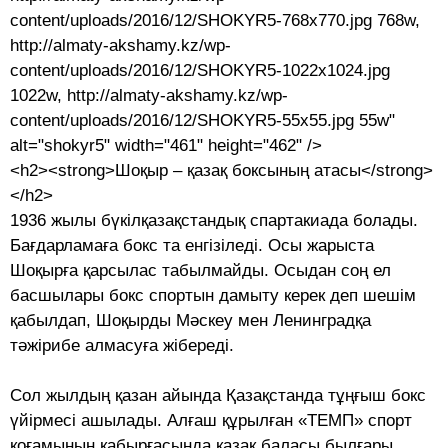
content/uploads/2016/12/SHOKYR5-768x770.jpg 768w,
http://almaty-akshamy.kz/wp-
content/uploads/2016/12/SHOKYR5-1022x1024.jpg
1022w, http://almaty-akshamy.kz/wp-
content/uploads/2016/12/SHOKYR5-55x55.jpg 55w"
alt="shokyr5" width="461" height="462" />
<h2><strong>Шоқыр – қазақ боксының атасы</strong>
</h2>
1936 жылы бүкілқазақстандық спар­та­киа­да болады.
Бағдарламаға бокс та ен­гізіледі. Осы жарыста
Шоқырға қарсылас табылмайды. Осыдан соң ел
басшылары бокс спортын дамыту керек деп шешім
қа­былдап, Шоқырды Мәскеу мен Ленинград­қа
тәжірибе алмасуға жібереді.
Сол жылдың қазан айында Қазақ­станда тұңғыш бокс
үйірмесі ашылады. Алғаш құрылған «ТЕМП» спорт
қоғамы­ның қабырғасында қазақ баласы былғары