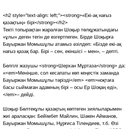
<h2 style="text-align: left;"><strong>«Екі-ақ нағыз
қазақтың» бірі</strong></h2>
Текті топырақтан жаралған Шоқыр төлқұжатындағы
«ұлы» деген тегін де өзгертпеген. Бірде Шоқырға
Бауыржан Момышұлы атамыз әзілдеп: «Бізде екі-ақ
нағыз қазақ бар. Бірі – сен, екіншісі – мен», – депті.
Белгілі жазушы <strong>Шерхан Мұртаза</strong> да:
«<em>Меніңше, сол кесапаты көп кеңестік заманда
Бауыржан Момышұлы тәрізді</em> <em>ноқтаға
басы сыймаған адамның бірі – осы Ер Шоқаң еді»,
</em>– дейді.
Шоқыр Бөлтекұлы қазақтың көптеген зиялыларымен
жиі араласқан: Бейімбет Майлин, Шәкен Айманов,
Бауыржан Момышұлы, Нұрғиса Тілендиев, т.б. Өзі