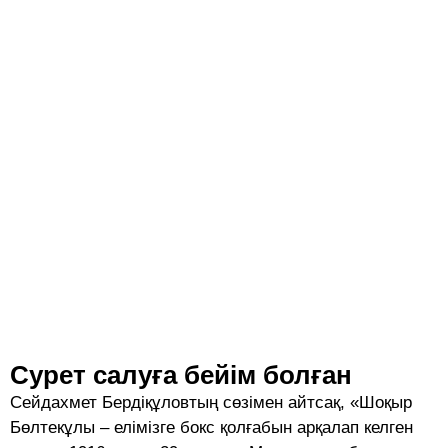
Сурет салуға бейім болған
Сейдахмет Бердіқұловтың сөзімен айтсақ, «Шоқыр
Бөлтекұлы – елімізге бокс қолғабын арқалап келген