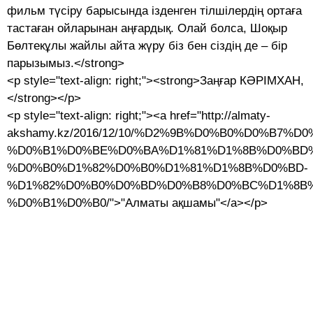
фильм түсіру барысында ізденген тілшілердің ортаға
тастаған ойла­рынан аңғардық. Олай болса, Шоқыр
Бөлтекұлы жайлы айта жүру біз бен сіздің де – бір
пары­зымыз.</strong>
<p style="text-align: right;"><strong>Заңғар КӘРІМХАН,
</strong></p>
<p style="text-align: right;"><a href="http://almaty-
akshamy.kz/2016/12/10/%D2%9B%D0%B0%D0%B7%D
%D0%B1%D0%BE%D0%BA%D1%81%D1%8B%D0%BD%
%D0%B0%D1%82%D0%B0%D1%81%D1%8B%D0%BD-
%D1%82%D0%B0%D0%BD%D0%B8%D0%BC%D1%8B%
%D0%B1%D0%B0/">"Алматы ақшамы"</a></p>