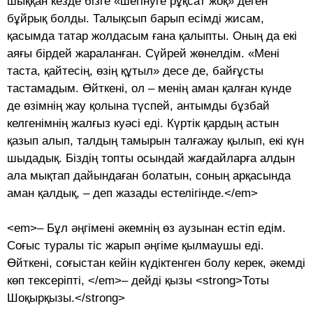
шыққан кезде бізге «шегінуге рұқсат жоқ» деген
бұйрық болды. Талықсып барып есімді жисам,
қасымда татар жолдасым ғана қалыпты. Оның да екі
аяғы бірдей жараланған. Сүйрей жөнелдім. «Мені
таста, қайтесің, өзің құтыл» десе де, байғұсты
тастамадым. Өйткені, ол – менің аман қалған күнде
де өзімнің жау қолына түспей, антымды бұзбай
келгенімнің жалғыз куәсі еді. Күртік қардың астын
қазып алып, талдың тамырын талғажау қылып, екі күн
шыдадық. Біздің топты осындай жағдайларға алдын
ала мықтап дайындаған болатын, соның арқасында
аман қалдық, – деп жазады естелігінде.</em>
<em>– Бұл әңгімені әкемнің өз аузынан естіп едім.
Соғыс туралы тіс жарып әңгіме қылмаушы еді.
Өйткені, соғыстан кейін күдіктенген болу керек, әкемді
көп тексеріп­ті, </em>– дейді қызы <strong>Тоты
Шоқырқызы.</strong>