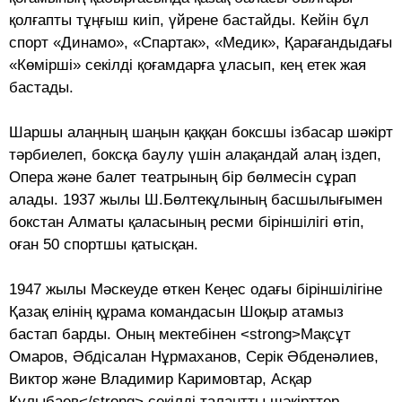
қолғапты тұңғыш киіп, үйрене бастайды. Кейін бұл
спорт «Динамо», «Спартак», «Медик», Қарағандыдағы
«Көмірші» секілді қоғамдарға ұласып, кең етек жая
бастады.
Шаршы алаңның шаңын қаққан бокс­шы ізбасар шәкірт
тәрбиелеп, боксқа баулу үшін алақандай алаң іздеп,
Опера және балет театрының бір бөлмесін сұрап
алады. 1937 жылы Ш.Бөлтекұлының бас­шы­лы­ғымен
бокстан Алматы қаласының ресми біріншілігі өтіп,
оған 50 спортшы қатысқан.
1947 жылы Мәскеуде өткен Кеңес ода­ғы біріншілігіне
Қазақ елінің құрама ко­ман­дасын Шоқыр атамыз
бастап барды. Оның мектебінен <strong>Мақсұт
Омаров, Әбдісалан Нұрмаханов, Серік Әбденәлиев,
Виктор және Владимир Каримовтар, Асқар
Құлыбаев</strong> секілді талантты шәкірттер