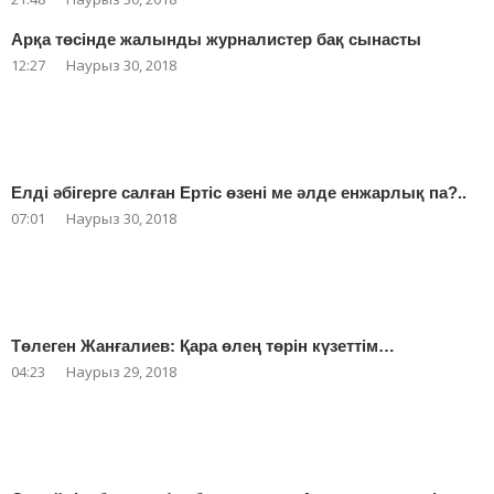
Арқа төсінде жалынды журналистер бақ сынасты
12:27
Наурыз 30, 2018
Елді әбігерге салған Ертіс өзені ме әлде енжарлық па?..
07:01
Наурыз 30, 2018
Төлеген Жанғалиев: Қара өлең төрін күзеттім…
04:23
Наурыз 29, 2018