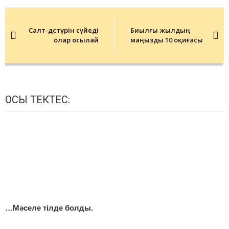
Post
navigation
Салт-дәстүрін сүйеді
Биылғы жылдың
олар осылай
маңызды 10 оқиғасы
ОСЫ ТЕКТЕС:
…Мәселе тілде болды.