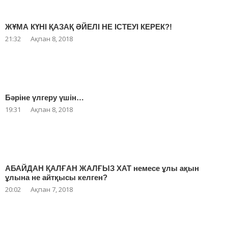
ЖҰМА КҮНІ ҚАЗАҚ ӘЙЕЛІ НЕ ІСТЕУІ КЕРЕК?!
21:32
Ақпан 8, 2018
Бәріне үлгеру үшін…
19:31
Ақпан 8, 2018
АБАЙДАН ҚАЛҒАН ЖАЛҒЫЗ ХАТ немесе ұлы ақын
ұлына не айтқысы келген?
20:02
Ақпан 7, 2018