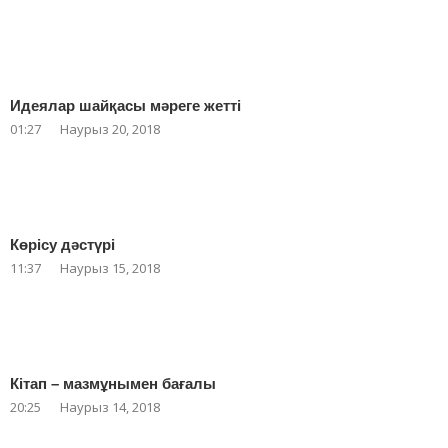
Идеялар шайқасы мәреге жетті
01:27
Наурыз 20, 2018
Көрісу дәстүрі
11:37
Наурыз 15, 2018
Кітап – мазмұнымен бағалы
20:25
Наурыз 14, 2018