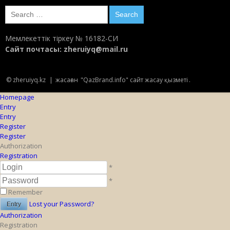
Search
for:
Мемлекеттік тіркеу № 16182-СИ
Сайт почтасы:
zheruiyq@mail.ru
© zheruiyq.kz
|
жасаған
"QazBrand.info" сайт жасау қызметі
.
Homepage
Entry
Entry
Register
Register
Authorization
Registration
*
*
Remember
Lost your Password?
Authorization
Registration