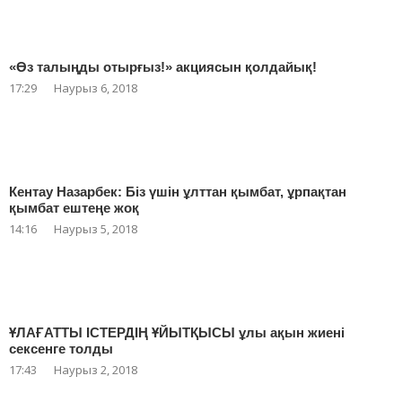
«Өз талыңды отырғыз!» акциясын қолдайық!
17:29
Наурыз 6, 2018
Кентау Назарбек: Біз үшін ұлттан қымбат, ұрпақтан
қымбат ештеңе жоқ
14:16
Наурыз 5, 2018
ҰЛАҒАТТЫ ІСТЕРДІҢ ҰЙЫТҚЫСЫ ұлы ақын жиені
сексенге толды
17:43
Наурыз 2, 2018