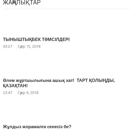
ЖАҢАЛЫҚТАР
ТЫНЫШТЫҚБЕК ТӘМСІЛДЕРІ
03:27
Сәуір 15, 2018
Әлем жұртшылығына ашық хат! ТАРТ ҚОЛЫҢДЫ,
ҚАЗАҚТАН!
23:47
Сәуір 9, 2018
Жұлдыз жорамалға сенесіз бе?