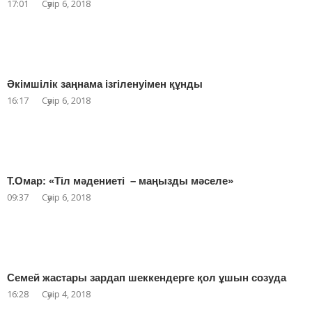
17:01
Сәуір 6, 2018
Әкімшілік заңнама ізгіленуімен құнды
16:17
Сәуір 6, 2018
Т.Омар: «Тіл мәдениеті – маңызды мәселе»
09:37
Сәуір 6, 2018
Семей жастары зардап шеккендерге қол ұшын созуда
16:28
Сәуір 4, 2018