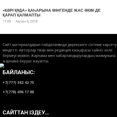
«КӘРІ ҚҰДА» ҚАҺАРЫНА МІНГЕНДЕ ЖАС ӘКІМ ДЕ
ҚАРАП ҚАЛМАПТЫ
11:09
Ақпан 6, 2018
Сайт материалдарын пайдаланғанда дереккөзге сілтеме көрсету
міндетті. Авторлар пікірі мен редакция көзқарасы сәйкес келе
бермеуі мүмкін. Жарнама мен хабарландырулардың мазмұнына
жарнама беруші жауапты.
БАЙЛАНЫС:
+7(777) 382 42 75
+7(778) 496 17 88
САЙТТАН ІЗДЕУ…