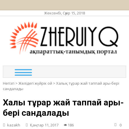
Жексенбі, Сәуір 15, 2018
ЖЕР
ақпа
та
по
Негізгі
>
Желідегі жүйрік ой
>
Халық тұрар жай таппай ары-бері
сандалады
Халық тұрар жай таппай ары-
бері сандалады
kazakh
Қаңтар 11, 2017
186
0