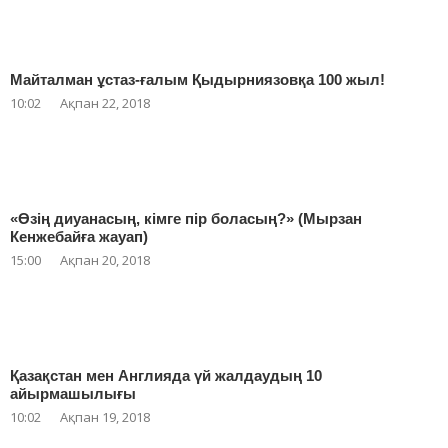
Майталман ұстаз-ғалым Қыдырниязовқа 100 жыл!
10:02
Ақпан 22, 2018
«Өзің диуанасың, кімге пір боласың?» (Мырзан
Кенжебайға жауап)
15:00
Ақпан 20, 2018
Қазақстан мен Англияда үй жалдаудың 10
айырмашылығы
10:02
Ақпан 19, 2018