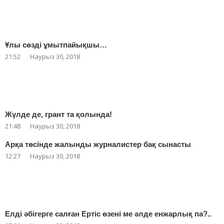
Ұлы сөзді ұмытпайықшы…
21:52
Наурыз 30, 2018
Жүлде де, грант та қолында!
21:48
Наурыз 30, 2018
Арқа төсінде жалынды журналистер бақ сынасты
12:27
Наурыз 30, 2018
Елді әбігерге салған Ертіс өзені ме әлде енжарлық па?..