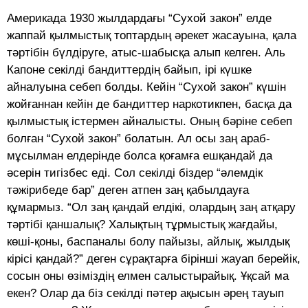
Америкада 1930 жылдардағы “Сухой закон” елде
жаппай қылмыстық топтардың әрекет жасауына, қала
тәртібін бүлдіруге, атыс-шабысқа алып келген. Аль
Капоне секілді бандиттердің байып, ірі күшке
айналуына себеп болды. Кейін “Сухой закон” күшін
жойғаннан кейін де бандиттер наркотикпен, басқа да
қылмыстық істермен айналысты. Оның бәріне себеп
болған “Сухой закон” болатын. Ал осы заң араб-
мұсылман елдерінде болса қоғамға ешқандай да
әсерін тигізбес еді. Сол секілді біздер “әлемдік
тәж
ірибеде бар” деген атпен заң қабылдауға
құмармыз. “Ол заң қандай елдікі, олардың заң атқару
тәртібі қаншалық? Халықтың тұрмыстық жағдайы,
көші-қоны, баспаналы болу пайызы, айлық, жылдық
кірісі қандай?” деген сұрақтарға бірінші жауап берейік,
сосын оны өзіміздің елмен салыстырайық. Ұқсай ма
екен? Олар да біз секілді пәтер ақысын әрең тауып