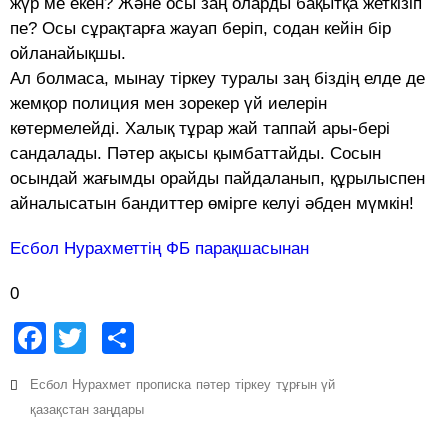
жүр ме екен? Және осы заң оларды бақытқа жеткізіп
пе? Осы сұрақтарға жауап беріп, содан кейін бір
ойланайықшы.
Ал болмаса, мынау тіркеу туралы заң біздің елде де
жемқор полиция мен зорекер үй иелерін
көтермелейді. Халық тұрар жай таппай ары-бері
сандалады. Пәтер ақысы қымбаттайды. Сосын
осындай жағымды орайды пайдаланып, құрылыспен
айналысатын бандиттер өмірге келуі әбден мүмкін!
Есбол Нурахметтің ФБ парақшасынан
0
Facebook
Twitter
Share
Есбол Нурахмет
прописка
пәтер
тіркеу
тұрғын үй
қазақстан заңдары