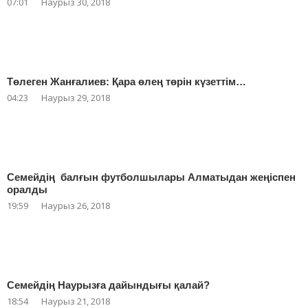
07:01
Наурыз 30, 2018
Төлеген Жанғалиев: Қара өлең төрін күзеттім…
04:23
Наурыз 29, 2018
Семейдің балғын футболшылары Алматыдан жеңіспен
оралды
19:59
Наурыз 26, 2018
Семейдің Наурызға дайындығы қалай?
18:54
Наурыз 21, 2018