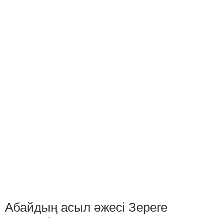
Абайдың асыл әжесі Зереге