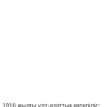
1916 жылғы ұлт-азаттық көтеріліс: