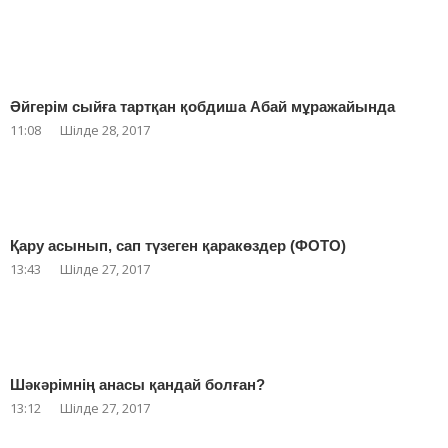
Әйгерім сыйға тартқан қобдиша Абай мұражайында
11:08
Шілде 28, 2017
Қару асынып, сап түзеген қаракөздер (ФОТО)
13:43
Шілде 27, 2017
Шәкәрімнің анасы қандай болған?
13:12
Шілде 27, 2017