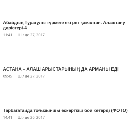
Абайдың Тұрағұлы түрмеге екі рет қамалған. Алаштану
дәрістері-4
11:41
Шілде 27, 2017
АСТАНА – АЛАШ АРЫСТАРЫНЫҢ ДА АРМАНЫ ЕДІ
09:45
Шілде 27, 2017
Тарбағатайда тоғызыншы ескерткіш бой көтерді (ФОТО)
14:41
Шілде 26, 2017