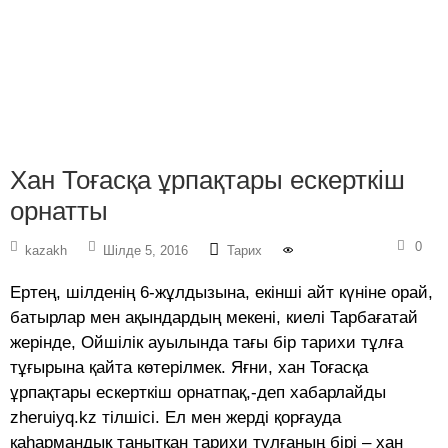
Хан Тоғасқа ұрпақтары ескерткіш
орнатты
0
kazakh
Шілде 5, 2016
Тарих
Ертең, шілденің 6-жұлдызына, екінші айт күніне орай,
батырлар мен ақындардың мекені, киелі Тарбағатай
жерінде, Ойшілік ауылында тағы бір тарихи тұлға
тұғырына қайта көтерілмек. Яғни, хан Тоғасқа
ұрпақтары ескерткіш орнатпақ,-деп хабарлайды
zheruiyq.kz тілшісі. Ел мен жерді қорғауда
қаһармандық танытқан тарихи тұлғаның бірі – хан