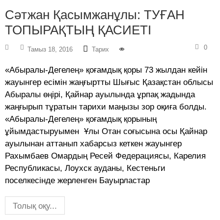
Сәтжан Қасымжанұлы: ТУҒАН
ТОПЫРАҚТЫҢ ҚАСИЕТІ
0
Тамыз 18, 2016
Тарих
«Абыралы-Дегелең» қоғамдық қоры 73 жылдан кейін
жауынгер есімін жаңғыртты Шығыс Қазақстан облысы
Абыралы өңірі, Қайнар ауылында ұрпақ жадында
жаңғырып тұратын тарихи маңызы зор оқиға болды.
«Абыралы-Дегелең» қоғамдық қорының
ұйымдастыруымен Ұлы Отан соғысына осы Қайнар
ауылынан аттанып хабарсыз кеткен жауынгер
Рахымбаев Омардың Ресей Федерациясы, Карелия
Республикасы, Лоухск ауданы, Кестеньги
поселкесінде жерленген Бауырластар
Толық оқу...