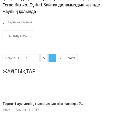
Тоғас батыр. Бүгінгі байтақ даламыздың кезінде
жаудың қолында
Тарихқа тағзым
Толық оқу...
Posts
Previous
1
…
5
6
7
Next
navigation
ЖАҢАЛЫҚТАР
Теректі әулиенің тылсымын кім таниды?..
15:24
Тамыз 11, 2017