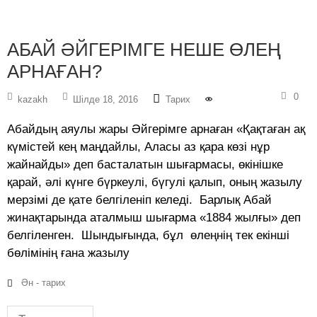
АБАЙ ӘЙГЕРІМГЕ НЕШЕ ӨЛЕҢ
АРНАҒАН?
0
kazakh
Шілде 18, 2016
Тарих
Абайдың аяулы жары Әйгерімге арнаған «Қақтаған ақ
күмістей кең маңдайлы, Аласы аз қара көзі нұр
жайнайды» деп басталатын шығармасы, өкінішке
қарай, әлі күнге бүркеулі, бүгулі қалып, оның жазылу
мерзімі де қате белгіленіп келеді. Барлық Абай
жинақтарында аталмыш шығарма «1884 жылғы» деп
белгіленген. Шындығында, бұл өлеңнің тек екінші
бөлімінің ғана жазылу
Ән - тарих