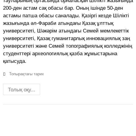
тауларының ортасында орналасқан Шілікті жазығында
200-ден астам сақ обасы бар. Оның ішінде 50-ден
астамы патша обасы саналады. Қазіргі кезде Шілікті
жазығында әл-Фараби атындағы Қазақ ұлттық
университеті, Шәкәрім атындағы Семей мемлекеттік
университеті, Қазақ гуманитарлық инновациялық заң
университеті және Семей топографиялық колледжінің
студенттері археологиялық қазба жұмыстарына
қатысуда.
Топырақтағы тарих
Толық оқу...