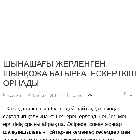
ШЫНАШАҒЫ ЖЕРЛЕНГЕН
ШЫНҚОЖА БАТЫРҒА ЕСКЕРТКІШ
ОРНАДЫ
1
kazakh
Тамыз 9, 2016
Тарих
Қазақ даласының бүгінгідей байтақ қалпында
сақталып қалуына кешегі ерен ерлердің еңбегі мен
ерлігінің орыны айрықша. Әсіресе, сонау жоңғар
шапқыншылығын тойтарған кемеңгер көсемдер мен
дулығалы батырлардың жанкешті жорықтары,