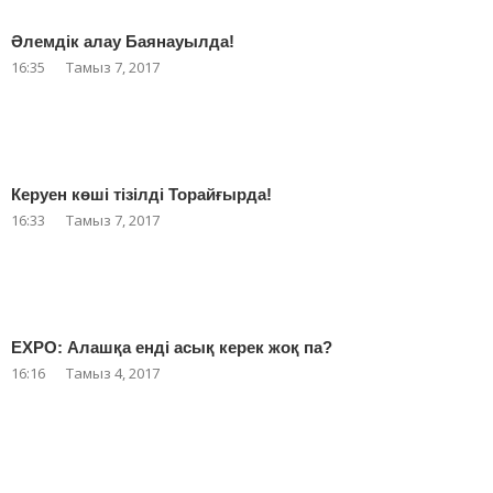
Әлемдік алау Баянауылда!
16:35
Тамыз 7, 2017
Керуен көші тізілді Торайғырда!
16:33
Тамыз 7, 2017
EXPO: Алашқа енді асық керек жоқ па?
16:16
Тамыз 4, 2017