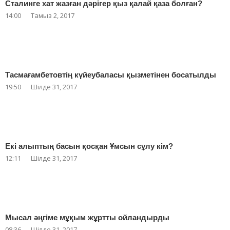
Сталинге хат жазған дәрігер қыз қалай қаза болған?
14:00
Тамыз 2, 2017
Тасмағамбетовтің күйеубаласы қызметінен босатылды
19:50
Шілде 31, 2017
Екі алыптың басын қосқан Ұмсын сұлу кім?
12:11
Шілде 31, 2017
Мысал әңгіме мұқым жұртты ойландырды
08:36
Шілде 31, 2017