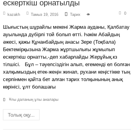
ескерткіш орнатылды
0
kazakh
Тамыз 19, 2016
Тарих
Шығыстың шұрайлы мекені Жарма ауданы, Қалбатау
ауылында дүбірлі той болып өтті. Һәкім Абайдың
әжесі, қажы Құнанбайдың анасы Зере (Тоқбала)
Бектемірқызына Жарма жұртшылығы жұмылып
ескерткіш орнатты,-деп хабарлайды Жерұйық.кз
тілшісі. Бұл – тәуелсіздігін алып, егеменді ел болған
халқымыздың етек-жеңін жинап, рухани кеңістікке тың
серпінмен қайта бет алған тарих толқынының анық
көрінісі, ұлт болашағы
Ұлы даланың ұлы аналары
Толық оқу...