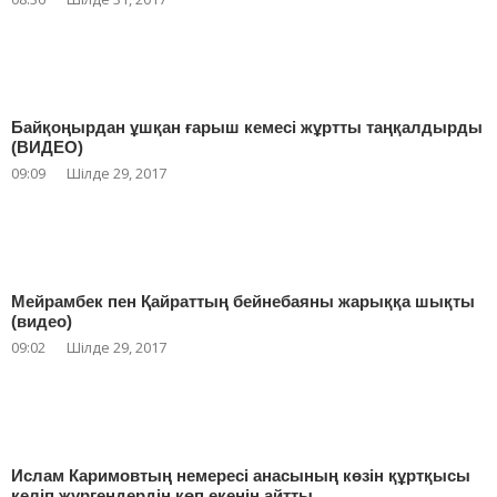
Байқоңырдан ұшқан ғарыш кемесі жұртты таңқалдырды
(ВИДЕО)
09:09
Шілде 29, 2017
Мейрамбек пен Қайраттың бейнебаяны жарыққа шықты
(видео)
09:02
Шілде 29, 2017
Ислам Каримовтың немересі анасының көзін құртқысы
келіп жүргендердің көп екенін айтты