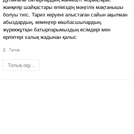
жанқияр шайқастары еліміздің мәңгілік мақтанышы
болуы тиіс. Тарих керуені алыстаған сайын ақылман
абыздардың, кемеңгер көшбасшылардың,
жүрекжұтқан батырларымыздың есімдері мен
ерліктері халық жадынан қалыс
Тұғыр
Толық оқу...