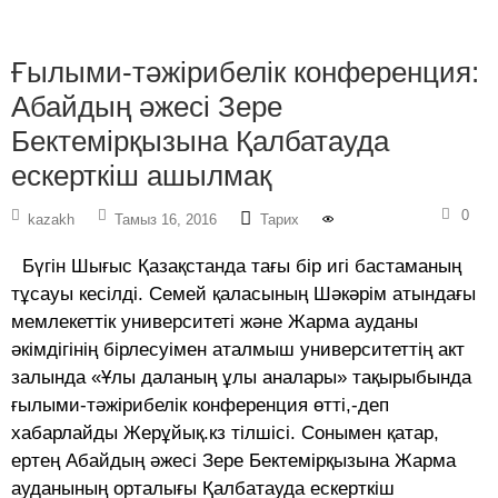
Ғылыми-тәжірибелік конференция:
Абайдың әжесі Зере
Бектемірқызына Қалбатауда
ескерткіш ашылмақ
0
kazakh
Тамыз 16, 2016
Тарих
Бүгін Шығыс Қазақстанда тағы бір игі бастаманың
тұсауы кесілді. Семей қаласының Шәкәрім атындағы
мемлекеттік университеті және Жарма ауданы
әкімдігінің бірлесуімен аталмыш университеттің акт
залында «Ұлы даланың ұлы аналары» тақырыбында
ғылыми-тәжірибелік конференция өтті,-деп
хабарлайды Жерұйық.кз тілшісі. Сонымен қатар,
ертең Абайдың әжесі Зере Бектемірқызына Жарма
ауданының орталығы Қалбатауда ескерткіш