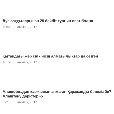
Әуе соққыларынан 29 бейбіт тұрғын опат болған
10:46
Тамыз 9, 2017
Қытайдағы жер сілкінісін алматылықтар да сезген
10:39
Тамыз 9, 2017
Алашордадан қаржысын аямаған Қаражанды білеміз бе?
Алаштану дәрістері-5
09:15
Тамыз 9, 2017