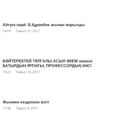
Айтуға оңай: Б.Құранбек ағынан жарылды
14:59
Тамыз 11, 2017
БӘЙТЕРЕКТЕЙ ТҰЛҒАЛЫ АСЫЛ ӘКЕМ немесе
БАТЫРДЫҢ ҰРПАҒЫ, ПРОФЕССОРДЫҢ ІНІСІ
10:22
Тамыз 10, 2017
Жынмен кездескен жігіт
11:08
Тамыз 9, 2017