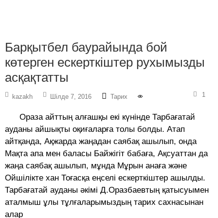
Барқытбел баурайында бой
көтерген ескерткіштер рухымызды
асқақтатты
1
kazakh
Шілде 7, 2016
Тарих
Ораза айттың алғашқы екі күнінде Тарбағатай
ауданы айшықты оқиғаларға толы болды. Атап
айтқанда, Ақжарда жаңадан саябақ ашылып, онда
Мақта апа мен баласы Байжігіт бабаға, Ақсуаттан да
жаңа саябақ ашылып, мұнда Мұрын анаға және
Ойшілікте хан Тоғасқа еңселі ескерткіштер ашылды.
Тарбағатай ауданы әкімі Д.Оразбаевтың қатысуымен
аталмыш ұлы тұлғаларымыздың тарих сахнасынан
алар