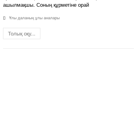
ашылмақшы. Соның құрметіне орай
Ұлы даланың ұлы аналары
Толық оқу...