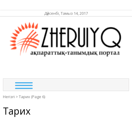
Дүйсенбі, Тамыз 14, 2017
ЖЕР
ақпа
та
по
Негізгі
>
Тарих
(Page 6)
Тарих