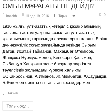
ОМБЫ МҰРАҒАТЫ НЕ ДЕЙДІ?
0
kazakh
Шілде 19, 2016
Тарих
1916 жылғы ұлт-азаттық көтеріліс қазақ халқының
ғасырдан астам уақытқа созылған ұлт-азаттық
қозғалысының тарихында ерекше орын алады. Бірінші
дүниежүзілік соғыс жағдайында кезінде Сырым
Датов, Исатай Тайманов, Махамбет Өтемісов,
Жанқожа Нұрмұхамедов, Кенесары Қасымов,
Сыбанқұл Ханқожин және басқалар жүргізген
тәуелсіздік жолындағы күреске халықты
Ә.Жанбосынов, А.Иманов, Ж.Мәмбетов, Ұ.Саурықов,
Б.Әшекеев сияқты ел таныған көсемдер мен
Тағзым
Толық оқу...