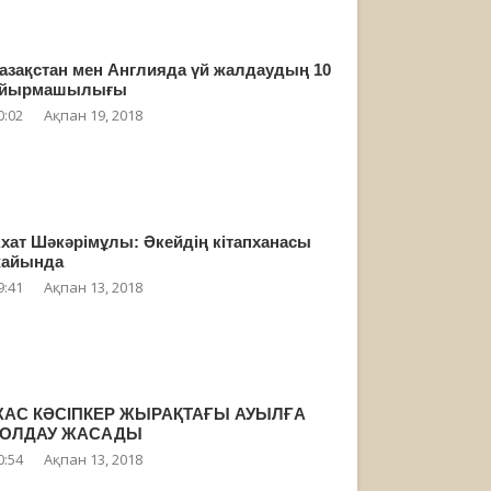
азақстан мен Англияда үй жалдаудың 10
айырмашылығы
0:02
Ақпан 19, 2018
хат Шәкәрімұлы: Әкейдің кітапханасы
айында
9:41
Ақпан 13, 2018
АС КӘСІПКЕР ЖЫРАҚТАҒЫ АУЫЛҒА
ҚОЛДАУ ЖАСАДЫ
0:54
Ақпан 13, 2018