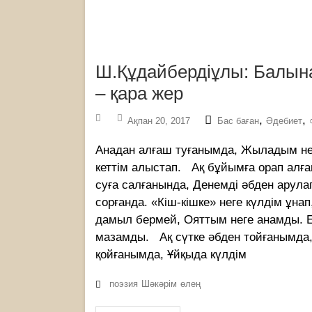
Ш.Құдайбердіұлы: Балына 
– қара жер
,
,
Ақпан 20, 2017
Бас баған
Әдебиет
Анадан алғаш туғанымда, Жыладым неге
кеттім алыстап. Ақ бұйымға орап алғ
суға салғанында, Денемді әбден арула
сорғанда. «Кіш-кішке» неге күлдім ұн
дамыл бермей, Ояттым неге анамды. Е
мазамды. Ақ сүтке әбден тойғанымд
қойғанымда, Ұйқыда күлдім
поэзия
Шәкәрім
өлең