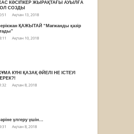
АС КӘСІПКЕР ЖЫРАҚТАҒЫ АУЫЛҒА
ҚОЛ СОЗДЫ
0:51
Ақпан 13, 2018
ерікжан ҚАЖЫТАЙ “Мағжанды қазір
тады”
8:11
Ақпан 10, 2018
ҰМА КҮНІ ҚАЗАҚ ӘЙЕЛІ НЕ ІСТЕУІ
ЕРЕК?!
1:32
Ақпан 8, 2018
әріне үлгеру үшін…
9:31
Ақпан 8, 2018