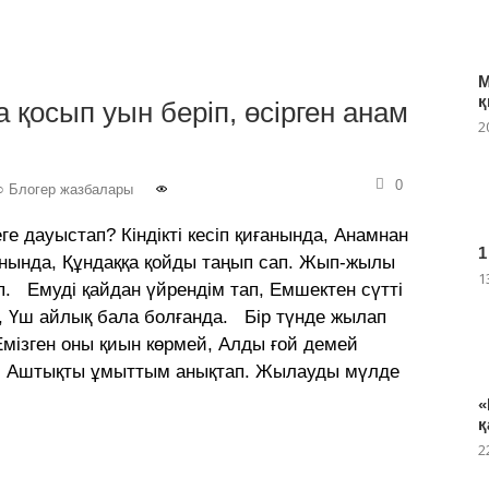
М
қ
қосып уын беріп, өсірген анам
2
0
○ Блогер жазбалары
 дауыстап? Кіндікті кесіп қиғанында, Анамнан
1
анында, Құндаққа қойды таңып сап. Жып-жылы
1
п. Емуді қайдан үйрендім тап, Емшектен сүтті
ап, Үш айлық бала болғанда. Бір түнде жылап
мізген оны қиын көрмей, Алды ғой демей
а, Аштықты ұмыттым анықтап. Жылауды мүлде
«
қ
2