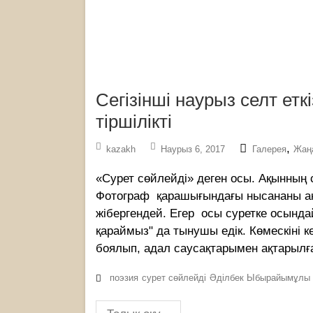
Сегізінші наурыз селт етк
тіршілікті
,
kazakh
Наурыз 6, 2017
Галерея
Жаң
«Сурет сөйлейді» деген осы. Ақынның с
Фотограф қарашығындағы нысананы а
жібергендей. Егер осы суретке осында
қараймыз" да тынушы едік. Көмескіні к
боялып, адал саусақтарымен ақтарылға
поэзия
сурет сөйлейді
Әділбек Ыбырайымұлы