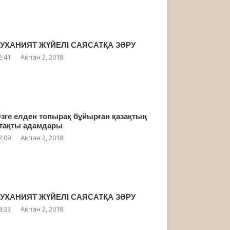
УХАНИЯТ ЖҮЙЕЛІ САЯСАТҚА ЗӘРУ
2:41
Ақпан 2, 2018
зге елден топырақ бұйырған қазақтың
тақты адамдары
2:09
Ақпан 2, 2018
УХАНИЯТ ЖҮЙЕЛІ САЯСАТҚА ЗӘРУ
8:33
Ақпан 2, 2018