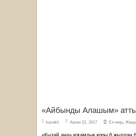
«Айбынды Алашым» атты
,
kazakh
Ақпан 22, 2017
Ел-жер
Жаңа
«Қызай ана» қоғамдық қоры 6 жылдан 