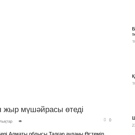
Б
т
1
Қ
1
 жыр мүшәйрасы өтеді
Ш
0
лықтар
2
бері Алматы облысы Талғар ауданы Өстемір