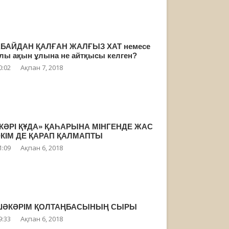
БАЙДАН ҚАЛҒАН ЖАЛҒЫЗ ХАТ немесе
лы ақын ұлына не айтқысы келген?
0:02
Ақпан 7, 2018
КӘРІ ҚҰДА» ҚАҺАРЫНА МІНГЕНДЕ ЖАС
КІМ ДЕ ҚАРАП ҚАЛМАПТЫ
1:09
Ақпан 6, 2018
ШӘКӘРІМ ҚОЛТАҢБАСЫНЫҢ СЫРЫ
9:33
Ақпан 6, 2018