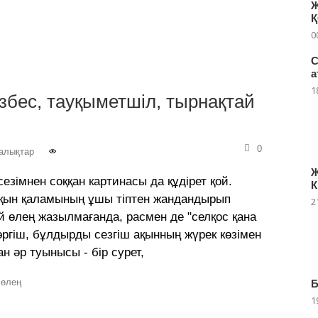
Ж
0
С
а
1
ізбес, тауқыметшіл, тырнақтай
0
алықтар
Ж
езімнен соққан картинасы да құдірет қой.
К
қын қаламының ұшы тіптен жандандырып
2
й өлең жазылмағанда, расмен де "селқос қана
өргіш, бұлдырды сезгіш ақынның жүрек көзімен
н әр туынысы - бір сурет,
өлең
Б
1