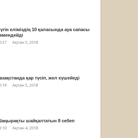
үгін еліміздің 10 қаласында ауа сапасы
өмендейді
0:37
Ақпан 5, 2018
азақстанда қар түсіп, жел күшейеді
0:19
Ақпан 5, 2018
аңырақты шайқалтатын 8 себеп
3:10
Ақпан 4, 2018