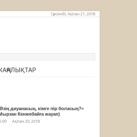
Сәрсенбі, Ақпан 21, 2018
ЖАҢАЛЫҚТАР
Өзің диуанасың, кімге пір боласың?»
Мырзан Кенжебайға жауап)
5:00
Ақпан 20, 2018