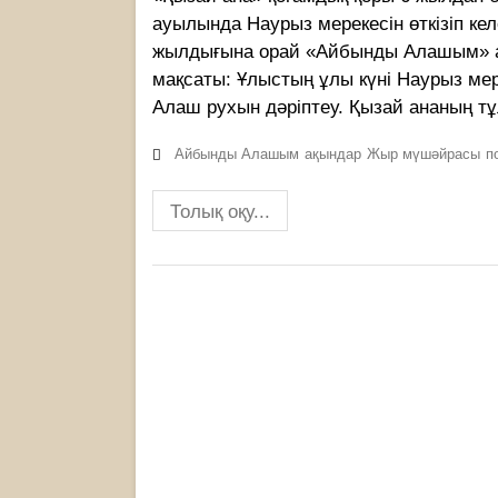
ауылында Наурыз мерекесін өткізіп к
жылдығына орай «Айбынды Алашым» а
мақсаты: Ұлыстың ұлы күні Наурыз мер
Алаш рухын дәріптеу. Қызай ананың тұл
Айбынды Алашым
ақындар
Жыр мүшәйрасы
п
Толық оқу...