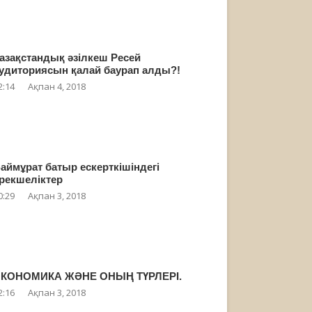
азақстандық әзілкеш Ресей
удиториясын қалай баурап алды?!
2:14
Ақпан 4, 2018
аймұрат батыр ескерткішіндегі
рекшеліктер
0:29
Ақпан 3, 2018
КОНОМИКА ЖӘНЕ ОНЫҢ ТҮРЛЕРІ.
2:16
Ақпан 3, 2018