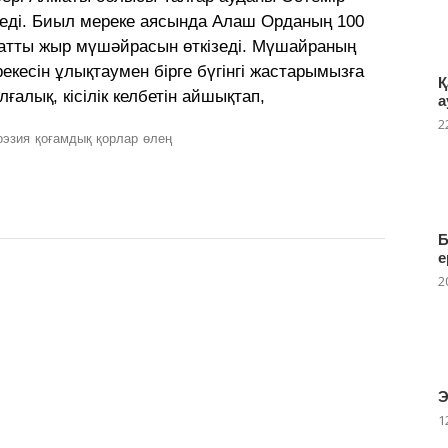
еледі. Биыл мереке аясында Алаш Орданың 100
тты жыр мүшәйрасын өткізеді. Мүшайраның
екесін ұлықтаумен бірге бүгінгі жастарымызға
Қ
ғалық, кісілік келбетін айшықтап,
а
2
оэзия
қоғамдық қорлар
өлең
Б
е
2
Э
1