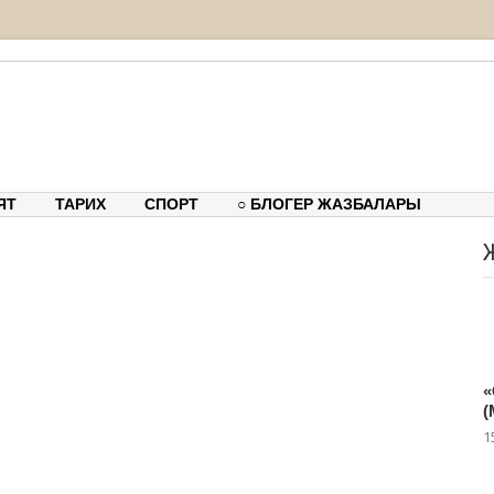
тық-танымдық порталы
ЯТ
ТАРИХ
СПОРТ
○ БЛОГЕР ЖАЗБАЛАРЫ
«
(
1