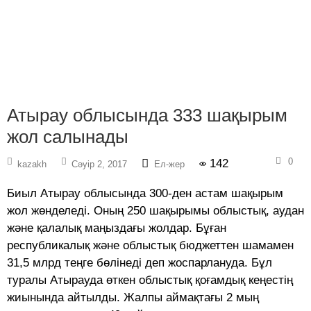
Атырау облысында 333 шақырым
жол салынады
0
142
kazakh
Сәуір 2, 2017
Ел-жер
Биыл Атырау облысында 300-ден астам шақырым
жол жөнделеді. Оның 250 шақырымы облыстық, аудан
және қалалық маңыздағы жолдар. Бұған
республикалық және облыстық бюджеттен шамамен
31,5 млрд теңге бөлінеді деп жоспарлануда. Бұл
туралы Атырауда өткен облыстық қоғамдық кеңестің
жиынында айтылды. Жалпы аймақтағы 2 мың