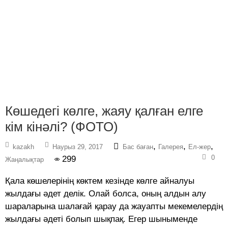
Көшедегі көлге, жаяу қалған елге
кім кінәлі? (ФОТО)
,
,
,
kazakh
Наурыз 29, 2017
Бас баған
Галерея
Ел-жер
0
299
Жаңалықтар
Қала көшелерінің көктем кезінде көлге айналуы
жылдағы әдет делік. Олай болса, оның алдын алу
шараларына шалағай қарау да жауапты мекемелердің
жылдағы әдеті болып шықпақ. Егер шыныменде