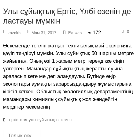
Улы сұйықтық Ертіс, Үлбі өзенін де
ластауы мүмкін
0
172
kazakh
Мам 31, 2017
Ел-жер
Өскеменде төгіліп жатқан техникалық май экологияға
қауіп төндіруі мүмкін. Улы сұйықтық 50 шаршы метрге
жайылған. Оның өзі 1 жарым метр тереңдікке сіңіп
үлгерген. Мамандар сұйықтықтың жерасты суына
араласып кете ме деп алаңдаулы. Бүгінде өңір
экологтары аумақты зарарсыздандыру жұмыстарына
кірісіп кеткен. Облыстық экологиялық департаментінің
мамандары химиялық сұйықтық жол жөндейтін
мердігер мекеменің
ертіс
жол
улы сұйықтық
өскемен
Толық оқу...