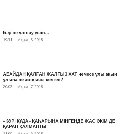
Бәріне үлгеру үшін…
19:31
Ақпан 8, 2018
АБАЙДАН ҚАЛҒАН ЖАЛҒЫЗ ХАТ немесе ұлы ақын
ұлына не айтқысы келген?
20:02
Ақпан 7, 2018
«КӘРІ ҚҰДА» ҚАҺАРЫНА МІНГЕНДЕ ЖАС ӘКІМ ДЕ
ҚАРАП ҚАЛМАПТЫ
11:09
Ақпан 6, 2018