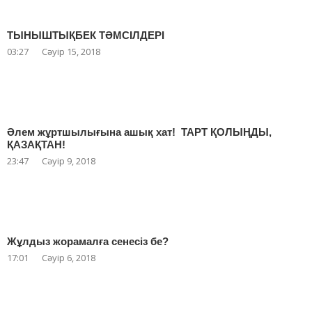
ТЫНЫШТЫҚБЕК ТӘМСІЛДЕРІ
03:27
Сәуір 15, 2018
Әлем жұртшылығына ашық хат! ТАРТ ҚОЛЫҢДЫ,
ҚАЗАҚТАН!
23:47
Сәуір 9, 2018
Жұлдыз жорамалға сенесіз бе?
17:01
Сәуір 6, 2018