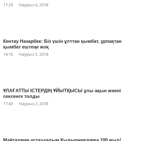
17:29
Наурыз 6, 2018
Кентау Назарбек: Біз үшін ұлттан қымбат, ұрпақтан
қымбат ештеңе жоқ
14:16
Наурыз 5, 2018
ҰЛАҒАТТЫ ІСТЕРДІҢ ҰЙЫТҚЫСЫ ұлы ақын жиені
сексенге толды
17:43
Наурыз 2, 2018
Майталман ұстаз-ғалым Қыдырниязовқа 100 жыл!