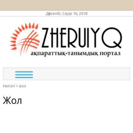
Дүйсенбі, Сәуір 16, 2018
ЖЕР
ақпа
та
по
Негізгі
>
жол
Жол