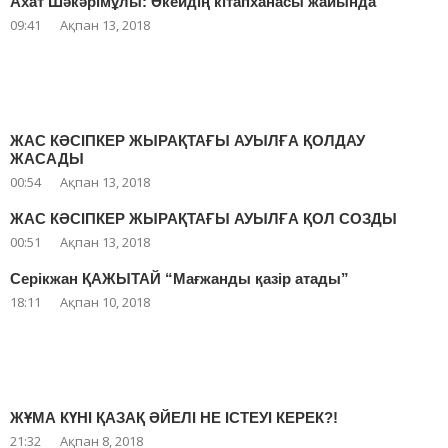
Ахат Шәкәрімұлы: Әкейдің кітапханасы жайында
09:41
Ақпан 13, 2018
ЖАС КӘСІПКЕР ЖЫРАҚТАҒЫ АУЫЛҒА ҚОЛДАУ
ЖАСАДЫ
00:54
Ақпан 13, 2018
ЖАС КӘСІПКЕР ЖЫРАҚТАҒЫ АУЫЛҒА ҚОЛ СОЗДЫ
00:51
Ақпан 13, 2018
Серікжан ҚАЖЫТАЙ “Мағжанды қазір атады”
18:11
Ақпан 10, 2018
ЖҰМА КҮНІ ҚАЗАҚ ӘЙЕЛІ НЕ ІСТЕУІ КЕРЕК?!
21:32
Ақпан 8, 2018