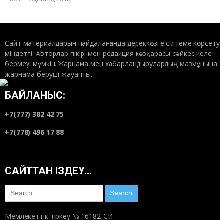
Сайт материалдарын пайдаланғанда дереккөзге сілтеме көрсету
міндетті. Авторлар пікірі мен редакция көзқарасы сәйкес келе
бермеуі мүмкін. Жарнама мен хабарландырулардың мазмұнына
жарнама беруші жауапты.
БАЙЛАНЫС:
+7(777) 382 42 75
+7(778) 496 17 88
САЙТТАН ІЗДЕУ…
Search
for:
Мемлекеттік тіркеу № 16182-СИ