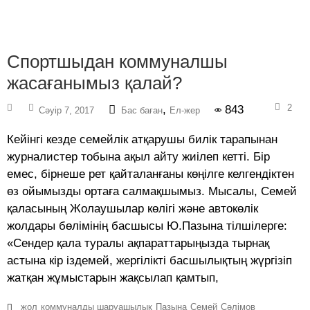
Спортшыдан коммуналшы
жасағанымыз қалай?
2
,
843
Сәуір 7, 2017
Бас баған
Ел-жер
Кейінгі кезде семейлік атқарушы билік тарапынан
журналистер тобына ақыл айту жиілеп кетті. Бір
емес, бірнеше рет қайталанғаны көңілге келгендіктен
өз ойымызды ортаға салмақшымыз. Мысалы, Семей
қаласының Жолаушылар көлігі және автокөлік
жолдары бөлімінің басшысы Ю.Пазына тілшілерге:
«Сендер қала туралы ақпараттарыңызда тырнақ
астына кір іздемей, жергілікті басшылықтың жүргізіп
жатқан жұмыстарын жақсылап қамтып,
жол
коммуналды шаруашылық
Пазына
Семей
Сәлімов