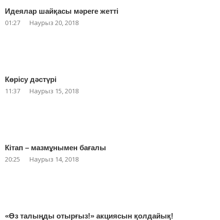
Идеялар шайқасы мәреге жетті
01:27
Наурыз 20, 2018
Көрісу дәстүрі
11:37
Наурыз 15, 2018
Кітап – мазмұнымен бағалы
20:25
Наурыз 14, 2018
«Өз талыңды отырғыз!» акциясын қолдайық!