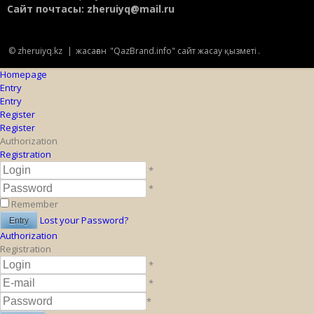
Сайт почтасы:
zheruiyq@mail.ru
© zheruiyq.kz
|
жасаған
"QazBrand.info" сайт жасау қызметі
.
Homepage
Entry
Entry
Register
Register
Authorization
Registration
*
*
Remember
Lost your Password?
Authorization
Registration
*
*
*