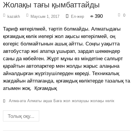
Жолақы тағы қымбаттайды
0
390
kazakh
Маусым 1, 2017
Ел-жер
Тариф көтерілмей, тәртіп болмайды. Алматыдағы
қоғамдық көлік иелері жол ақысы көтерілмей, оң
өзгеріс болмайтынын ашық айтты. Соңғы уақытта
автобустар жиі апатқа ұшырап, зардап шеккендер
саны да көбейген. Жұрт мұны өз міндетіне салғырт
қарайтын автопарктер мен жолды жарыс алаңына
айналдырған жүргізушілерден көреді. Техникалық
жағдайын айтпағанда, қоғамдық көліктерде тазалық та
атымен жоқ. Қоғамдық
Алма-ата
Алматы
ақша
Баға
жол
жолаушы
жолақы
көлік
Толық оқу...