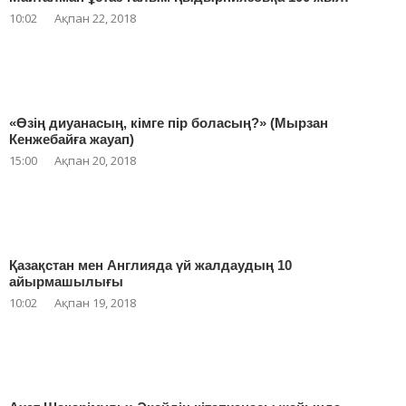
10:02
Ақпан 22, 2018
«Өзің диуанасың, кімге пір боласың?» (Мырзан
Кенжебайға жауап)
15:00
Ақпан 20, 2018
Қазақстан мен Англияда үй жалдаудың 10
айырмашылығы
10:02
Ақпан 19, 2018