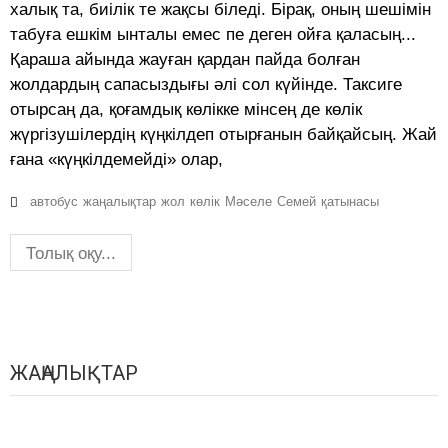
халық та, биілік те жақсы біледі. Бірақ, оның шешімін
табуға ешкім ынталы емес пе деген ойға қаласың...
Қараша айында жауған қардан пайда болған
жолдардың сапасыздығы әлі сол күйінде. Таксиге
отырсаң да, қоғамдық көлікке мінсең де көлік
жүргізушілердің күңкілдеп отырғанын байқайсың. Жай
ғана «күңкілдемейді» олар,
автобус
жаңалықтар
жол
көлік
Мәселе
Семей
қатынасы
Толық оқу...
ЖАҢАЛЫҚТАР