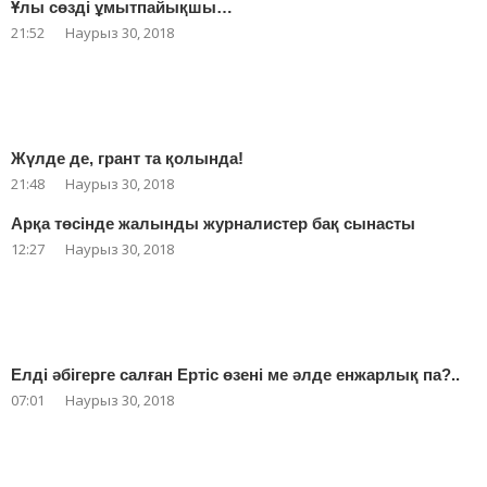
Ұлы сөзді ұмытпайықшы…
21:52
Наурыз 30, 2018
Жүлде де, грант та қолында!
21:48
Наурыз 30, 2018
Арқа төсінде жалынды журналистер бақ сынасты
12:27
Наурыз 30, 2018
Елді әбігерге салған Ертіс өзені ме әлде енжарлық па?..
07:01
Наурыз 30, 2018