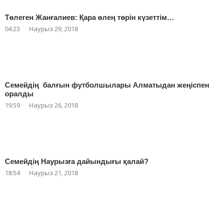
Төлеген Жанғалиев: Қара өлең төрін күзеттім…
04:23
Наурыз 29, 2018
Семейдің балғын футболшылары Алматыдан жеңіспен
оралды
19:59
Наурыз 26, 2018
Семейдің Наурызға дайындығы қалай?
18:54
Наурыз 21, 2018