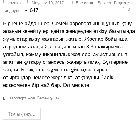
,
,
kazakh
Маусым 10, 2017
Бас баған
Ел-жер
Редакция
0
647
таңдауы
Бірнеше айдан бері Семей аэропортының ұшып-қону
алаңын кеңейту әрі қайта жөндеуден өткізу бағытында
жұмыстар қызу жалғасып жатыр. Жоспар бойынша
аэродром алаңы 2,7 шақырымнан 3,3 шақырымға
ұлғайып, коммуникациялық желілері ауыстырылып,
апаттан құтқару стансасы жаңартылмақ. Бұл әрине
жақсы. Бірақ, осы жұмысты ұйымдастырып
отырғандар немесе жергілікті атқарушы билік
ескермеген бір жай бар. Ол мәселе
аэропорт
жол
Семей
ұшақ
Толық оқу...