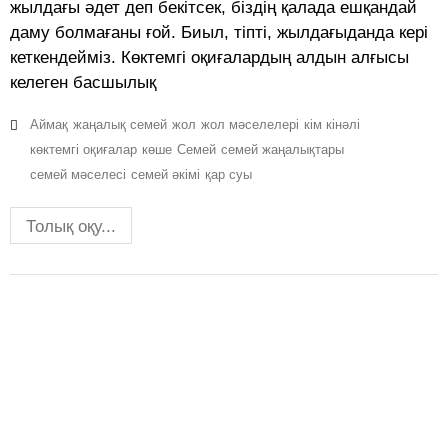
жылдағы әдет деп бекітсек, біздің қалада ешқандай
даму болмағаны ғой. Биыл, тіпті, жылдағыданда кері
кеткендейміз. Көктемгі оқиғалардың алдын алғысы
келеген басшылық
Аймақ
жаңалық семей
жол
жол мәселелері
кім кінәлі
көктемгі оқиғалар
көше
Семей
семей жаңалықтары
семей мәселесі
семей әкімі
қар суы
Толық оқу...