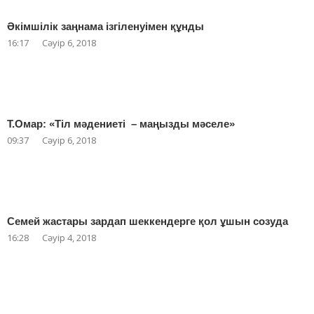
Әкімшілік заңнама ізгіленуімен құнды
16:17
Сәуір 6, 2018
Т.Омар: «Тіл мәдениеті – маңызды мәселе»
09:37
Сәуір 6, 2018
Семей жастары зардап шеккендерге қол ұшын созуда
16:28
Сәуір 4, 2018