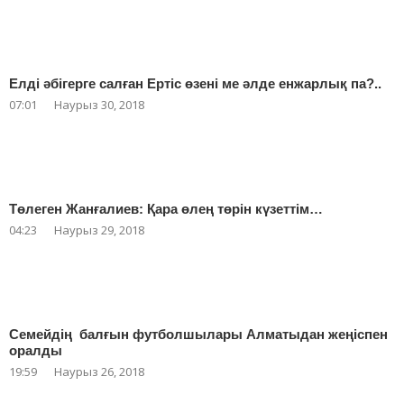
Елді әбігерге салған Ертіс өзені ме әлде енжарлық па?..
07:01
Наурыз 30, 2018
Төлеген Жанғалиев: Қара өлең төрін күзеттім…
04:23
Наурыз 29, 2018
Семейдің балғын футболшылары Алматыдан жеңіспен
оралды
19:59
Наурыз 26, 2018