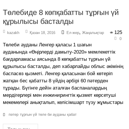
Төлебиде 8 көпқабатты тұрғын үй
құрылысы басталды
,
125
kazakh
Қазан 18, 2016
Ел-жер
Жаңалықтар
0
Төлеби ауданы Ленгер қаласы 1 шағын
ауданында «Өңірлерді дамыту-2020» мемлекеттік
бағдарламасы аясында 8 көпқабатты тұрғын үй
құрылысы басталды, деп хабарлайды облыс әкімінің
баспасөз қызметі. Ленгер қаласынан бой көтеріп
жатқан бес қабатты 8 үйдің әрбірі 60 пәтерден
тұрады. Бүгінге дейін аталған баспаналардың
мердігерлері мен инжинирингтік қызмет көрсетуші
мекемелері анықталып, келісімшарт түзу жұмыстары
пәтер
тұрғын үй
төле би ауданы
қабат