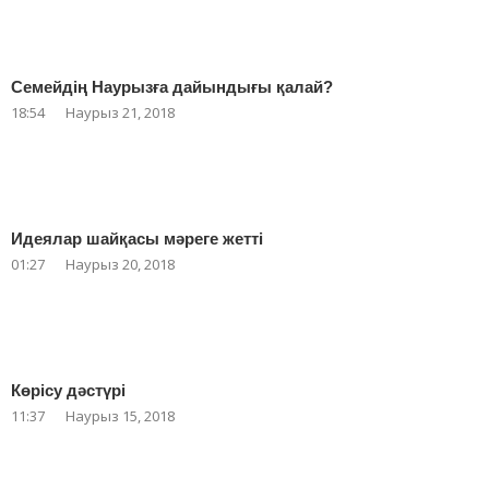
Семейдің Наурызға дайындығы қалай?
18:54
Наурыз 21, 2018
Идеялар шайқасы мәреге жетті
01:27
Наурыз 20, 2018
Көрісу дәстүрі
11:37
Наурыз 15, 2018