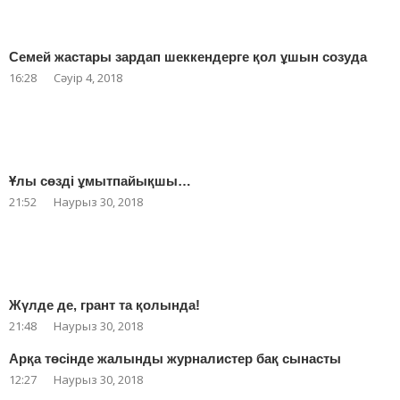
Семей жастары зардап шеккендерге қол ұшын созуда
16:28
Сәуір 4, 2018
Ұлы сөзді ұмытпайықшы…
21:52
Наурыз 30, 2018
Жүлде де, грант та қолында!
21:48
Наурыз 30, 2018
Арқа төсінде жалынды журналистер бақ сынасты
12:27
Наурыз 30, 2018