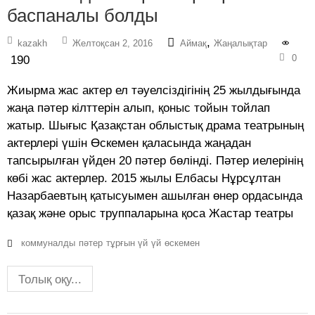
баспаналы болды
,
kazakh
Желтоқсан 2, 2016
Аймақ
Жаңалықтар
0
190
Жиырма жас актер ел тәуелсіздігінің 25 жылдығында
жаңа пәтер кілттерін алып, қоныс тойын тойлап
жатыр. Шығыс Қазақстан облыстық драма театрының
актерлері үшін Өскемен қаласында жаңадан
тапсырылған үйден 20 пәтер бөлінді. Пәтер иелерінің
көбі жас актерлер. 2015 жылы Елбасы Нұрсұлтан
Назарбаевтың қатысуымен ашылған өнер ордасында
қазақ және орыс труппаларына қоса Жастар театры
коммуналды
пәтер
тұрғын үй
үй
өскемен
Толық оқу...