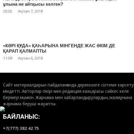
ұлына не айтқысы келген?
20:02
Ақпан 7, 2018
«КӘРІ ҚҰДА» ҚАҺАРЫНА МІНГЕНДЕ ЖАС ӘКІМ ДЕ
ҚАРАП ҚАЛМАПТЫ
11:09
Ақпан 6, 2018
Сайт материалдарын пайдаланғанда дереккөзге сілтеме көрсету
міндетті. Авторлар пікірі мен редакция көзқарасы сәйкес келе
бермеуі мүмкін. Жарнама мен хабарландырулардың мазмұнына
жарнама беруші жауапты.
БАЙЛАНЫС:
+7(777) 382 42 75