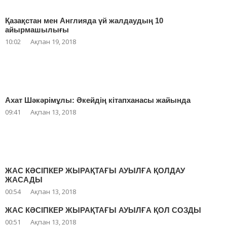
Қазақстан мен Англияда үй жалдаудың 10
айырмашылығы
10:02
Ақпан 19, 2018
Ахат Шәкәрімұлы: Әкейдің кітапханасы жайында
09:41
Ақпан 13, 2018
ЖАС КӘСІПКЕР ЖЫРАҚТАҒЫ АУЫЛҒА ҚОЛДАУ
ЖАСАДЫ
00:54
Ақпан 13, 2018
ЖАС КӘСІПКЕР ЖЫРАҚТАҒЫ АУЫЛҒА ҚОЛ СОЗДЫ
00:51
Ақпан 13, 2018