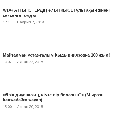
ҰЛАҒАТТЫ ІСТЕРДІҢ ҰЙЫТҚЫСЫ ұлы ақын жиені
сексенге толды
17:43
Наурыз 2, 2018
Майталман ұстаз-ғалым Қыдырниязовқа 100 жыл!
10:02
Ақпан 22, 2018
«Өзің диуанасың, кімге пір боласың?» (Мырзан
Кенжебайға жауап)
15:00
Ақпан 20, 2018