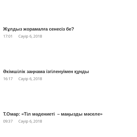
Жұлдыз жорамалға сенесіз бе?
17:01
Сәуір 6, 2018
Әкімшілік заңнама ізгіленуімен құнды
16:17
Сәуір 6, 2018
Т.Омар: «Тіл мәдениеті – маңызды мәселе»
09:37
Сәуір 6, 2018