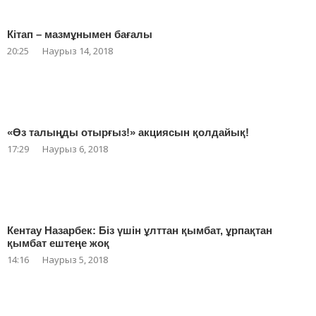
Кітап – мазмұнымен бағалы
20:25
Наурыз 14, 2018
«Өз талыңды отырғыз!» акциясын қолдайық!
17:29
Наурыз 6, 2018
Кентау Назарбек: Біз үшін ұлттан қымбат, ұрпақтан
қымбат ештеңе жоқ
14:16
Наурыз 5, 2018