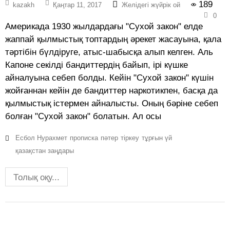
189
kazakh
Қаңтар 11, 2017
Желідегі жүйрік ой
0
Америкада 1930 жылдардағы "Сухой закон" елде
жаппай қылмыстық топтардың әрекет жасауына, қала
тәртібін бүлдіруге, атыс-шабысқа алып келген. Аль
Капоне секілді бандиттердің байып, ірі күшке
айналуына себеп болды. Кейін "Сухой закон" күшін
жойғаннан кейін де бандиттер наркотикпен, басқа да
қылмыстық істермен айналысты. Оның бәріне себеп
болған "Сухой закон" болатын. Ал осы
Есбол Нурахмет
прописка
пәтер
тіркеу
тұрғын үй
қазақстан заңдары
Толық оқу...