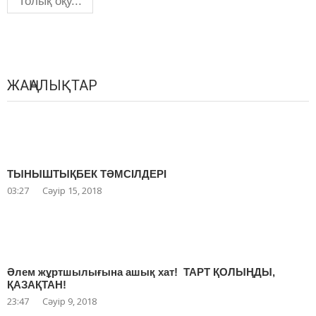
Толық оқу...
ЖАҢАЛЫҚТАР
ТЫНЫШТЫҚБЕК ТӘМСІЛДЕРІ
03:27
Сәуір 15, 2018
Әлем жұртшылығына ашық хат! ТАРТ ҚОЛЫҢДЫ,
ҚАЗАҚТАН!
23:47
Сәуір 9, 2018