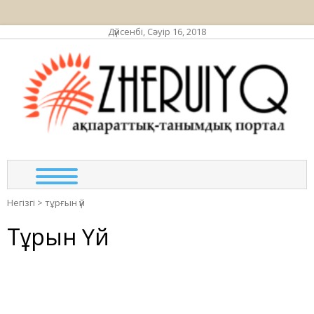
Дүйсенбі, Сәуір 16, 2018
ЖЕР
ақпа
та
по
Негізгі
>
тұрғын үй
Тұрғын Үй