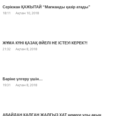
Серікжан ҚАЖЫТАЙ “Мағжанды қазір атады”
18:11
Ақпан 10, 2018
ЖҰМА КҮНІ ҚАЗАҚ ӘЙЕЛІ НЕ ІСТЕУІ КЕРЕК?!
21:32
Ақпан 8, 2018
Бәріне үлгеру үшін…
19:31
Ақпан 8, 2018
АБАЙДАН ҚАЛҒАН ЖАЛҒЫЗ ХАТ немесе ұлы ақын