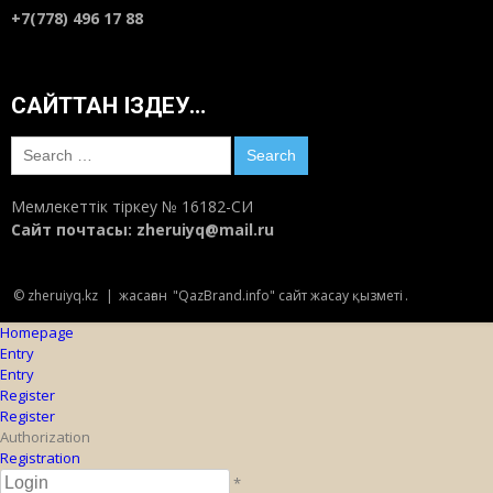
+7(778) 496 17 88
САЙТТАН ІЗДЕУ…
Search
for:
Мемлекеттік тіркеу № 16182-СИ
Сайт почтасы:
zheruiyq@mail.ru
© zheruiyq.kz
|
жасаған
"QazBrand.info" сайт жасау қызметі
.
Homepage
Entry
Entry
Register
Register
Authorization
Registration
*