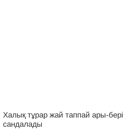
Халық тұрар жай таппай ары-бері
сандалады