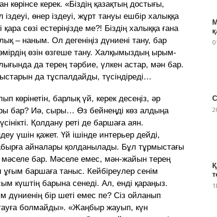
 көрінсе керек. «Біздің қазақтың достығы,
здеуі, өнер іздеуі, жұрт тануы ешбір халыққа
М
ара сөзі естеріңізде ме?! Біздің халыққа ғана
қ
лық – наным. Ол дегеніңіз дүниені тану, бар
0
өмірдің өзін өзгеше тану. Халқымыздың ырым-
ғында да терең тәрбие, үлкен астар, мән бар.
ыстарын да тұспалдайды, түсіндіреді…
п көрінетін, барлық үй, керек десеңіз, әр
С
2
ры бар? Иә, сыры… Өз бейнеңді көз алдыңа
сінікті. Қолдану реті де баршаға аян.
деу үшін қажет. Үй ішінде интерьер дейді,
 қабырға айналары қолданылады. Бұл тұрмыстағы
бір мәселе бар. Мәселе емес, мән-жайын терең
Қ
л ұғым баршаға таныс. Кейбіреулер сенім
т
сым күштің барына сенеді. Ал, енді қараңыз.
1
м дүниенің бір шеті емес пе? Сіз ойланып
қтауға болмайды». «Жаңбыр жауып, күн