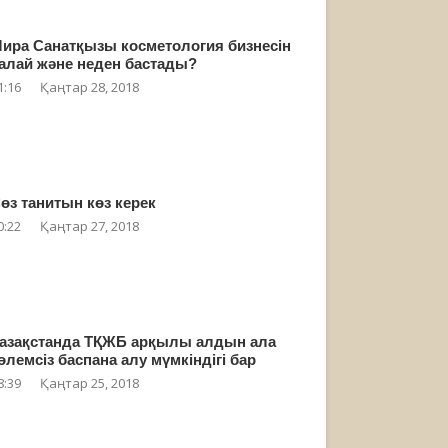
ира Санатқызы косметология бизнесін
алай және неден бастады?
1:16
Қаңтар 28, 2018
өз танитын көз керек
0:22
Қаңтар 27, 2018
азақстанда ТҚЖБ арқылы алдын ала
өлемсіз баспана алу мүмкіндігі бар
8:39
Қаңтар 25, 2018