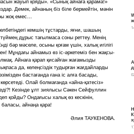
айнасын жауып қояды». «Сынық айнаға қарама!»
ыздар. Демек, айнаның біз біле бермейтін, мәнін
W
ары жоқ емес…
ж
1
елбетіңдегі кемшің тұстарды, яғни, шашың
, түймең дұрыс тағылмаса соны реттеу. Менің
нді бәр мәселе, осыны қоғам үшін, халық игілігі
ен! Мұндағы айнамыз өз іс-әркетеміз бен жақсы-
лмақ. Айнаға қарап қисайған жағамызды
А
қпаса да, келеңсіздік тудырған жағдайларды
д
0
зімізден бастағанда ғана іс алға басады,
көрсетеді. Олай болмағанда «айна-қатесіз»
е еді?! Кезінде ұлт зиялысы Сәкен Сейфуллин
деп қойды? Ондағысы халық өз кескінін,
 баласы, айнаңа қара!
Н
К
Әлия ТАУКЕНОВА.
х
1