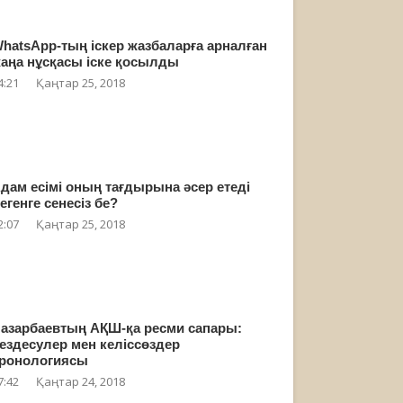
hatsApp-тың іскер жазбаларға арналған
аңа нұсқасы іске қосылды
4:21
Қаңтар 25, 2018
дам есімі оның тағдырына әсер етеді
егенге сенесіз бе?
2:07
Қаңтар 25, 2018
азарбаевтың АҚШ-қа ресми сапары:
ездесулер мен келіссөздер
ронологиясы
7:42
Қаңтар 24, 2018