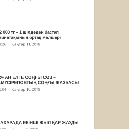
2 000 тг – 1 шілдеден бастап
ейнетақының ортақ мөлшері
3:26
Қаңтар 11, 2018
УҒАН ЕЛГЕ СОҢҒЫ СӨЗ –
Ғ.МҮСІРЕПОВТЫҢ СОҢҒЫ ЖАЗБАСЫ
0:04
Қаңтар 10, 2018
АХАРАДА ЕКІНШІ ЖЫЛ ҚАР ЖАУДЫ