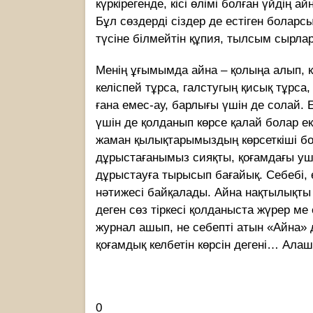
күркірегенде, кісі өлімі болған үйдің 
Бұл сөздерді сіздер де естіген боларс
түсіне білмейтін құпия, тылсым сырл
Менің ұғымымда айна – қолыңа алып, к
келіспей тұрса, галстугың қисық тұрса
ғана емес-ау, барлығы үшін де солай. Е
үшін де қолданып көрсе қалай болар ек
жаман қылықтарымыздың көрсеткіші бо
дұрыстағанымыз сияқты, қоғамдағы ушы
дұрыстауға тырысып бағайық. Себебі, ө
нәтижесі байқалады. Айна нақтылықты 
деген сөз тіркесі қолданыста жүрер м
журнал ашып, не себепті атын «Айна» 
қоғамдық келбетін көрсін дегені… Алаш
0