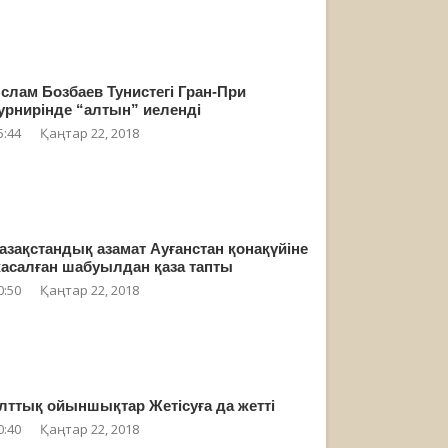
слам Бозбаев Тунистегі Гран-При
урнирінде “алтын” иеленді
5:44
Қаңтар 22, 2018
азақстандық азамат Ауғанстан қонақүйіне
асалған шабуылдан қаза тапты
0:50
Қаңтар 22, 2018
лттық ойыншықтар Жетісуға да жетті
0:40
Қаңтар 22, 2018