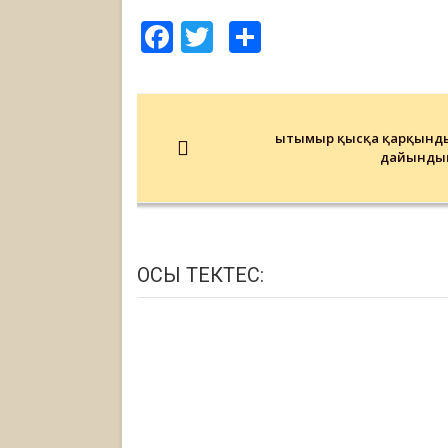
Facebook
Twitter
Share
Post
navigation
Қытымыр қысқа қарқынд
дайынды
ОСЫ ТЕКТЕС: