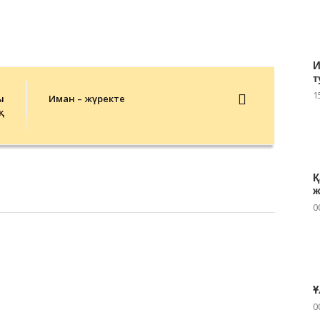
И
т
1
ы
Иман – жүректе
қ
Қ
ж
0
Ұ
0