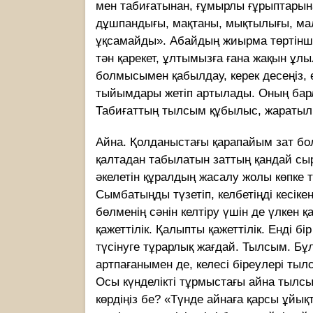
мен табиғатынан, ғұмырлы ғұрыптарынан
дұшпандығы, мақтаны, мықтылығы, мал і
ұқсамайды». Абайдың жиырма төртінші қ
тән қарекет, ұлтымызға ғана жақын ұлы
болмысымен қабылдау, керек десеңіз, 
тыйымдары жетіп артылады. Оның барлы
Табиғаттың тылсым құбылыс, жаратыл
Айна. Қолданыстағы қарапайым зат болы
қалтадан табылатын заттың қандай сы
әкелетін құралдың жасалу жолы көпке тү
Сымбатыңды түзетіп, келбетіңді кесікен
бөлменің сәнін келтіру үшін де үлкен
қажеттілік. Қалыпты қажеттілік. Енді 
түсінуге тұрарлық жағдай. Тылсым. Бұ
артпағанымен де, келесі біреулері тыл
Осы күнделікті тұрмыстағы айна тылсы
көрдіңіз бе? «Түнде айнаға қарсы ұйы