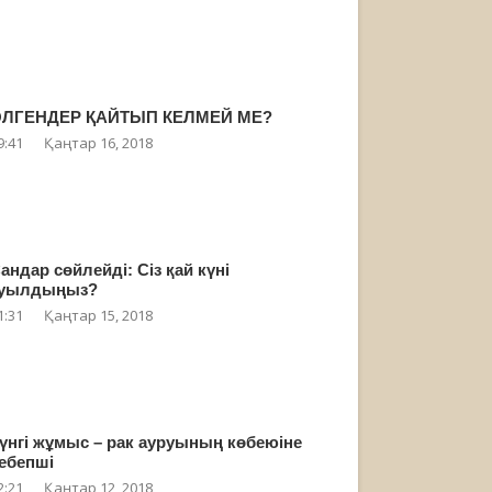
ЛГЕНДЕР ҚАЙТЫП КЕЛМЕЙ МЕ?
9:41
Қаңтар 16, 2018
андар сөйлейді: Сіз қай күні
уылдыңыз?
1:31
Қаңтар 15, 2018
үнгі жұмыс – рак ауруының көбеюіне
ебепші
2:21
Қаңтар 12, 2018