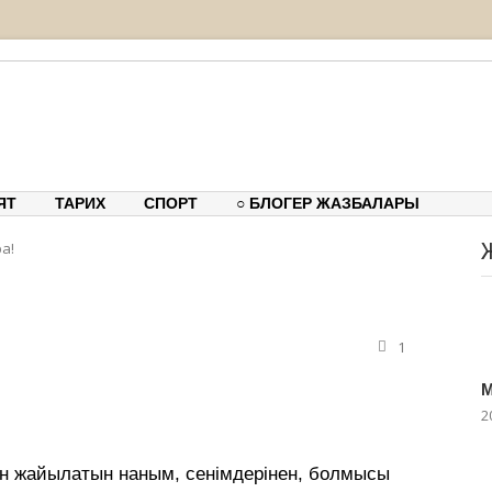
тық-танымдық порталы
ЯТ
ТАРИХ
СПОРТ
○ БЛОГЕР ЖАЗБАЛАРЫ
а!
1
М
2
н жайылатын наным, сенімдерінен, болмысы