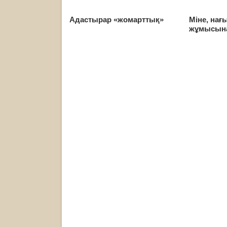
Адастырар «жомарттық»
Міне, нағ
жұмысына