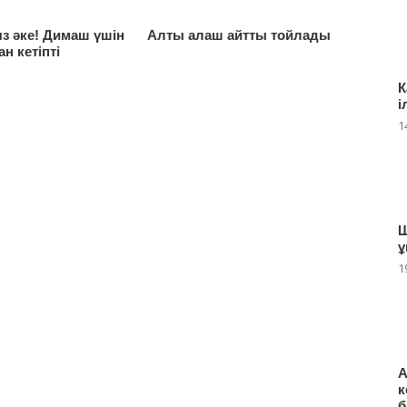
ыз әке! Димаш үшін
Алты алаш айтты тойлады
н кетіпті
К
і
1
Ш
ұ
1
А
к
б