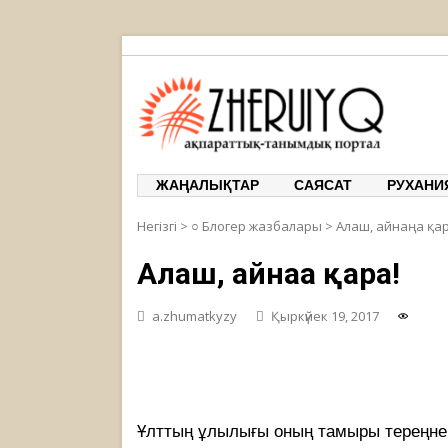
ЖЕРҰЙЫҚ
ақпарат
ЖАҢАЛЫҚТАР
САЯСАТ
РУХАНИ
Негізгі
>
○ Блогер жазбалары
>
Алаш, айнаңа қар
Алаш, айнаңа қара!
a.zhumatkyzy
Қыркүйек 19, 2017
Ұлттың ұлылығы оның тамыры тереңне