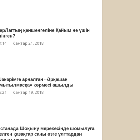
арЛагтың қаншеңгеліне Қайым не үшін
лінген?
4:14
Қаңтар 21, 2018
әкәрімге арналған «Әрқашан
мытылмасқа» көрмесі ашылды
9:21
Қаңтар 19, 2018
станада Шоқыну мерекесінде шомылуға
елген қазақтар саны өзге ұлттардан
асым түскен