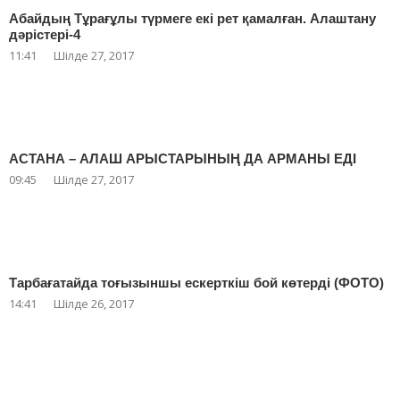
Абайдың Тұрағұлы түрмеге екі рет қамалған. Алаштану
дәрістері-4
11:41
Шілде 27, 2017
АСТАНА – АЛАШ АРЫСТАРЫНЫҢ ДА АРМАНЫ ЕДІ
09:45
Шілде 27, 2017
Тарбағатайда тоғызыншы ескерткіш бой көтерді (ФОТО)
14:41
Шілде 26, 2017