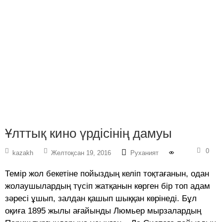
Ұлттық кино үрдісінің дамуы
0
kazakh
Желтоқсан 19, 2016
Руханият
Темір жол бекетіне пойыздың келіп тоқтағанын, одан
жолаушылардың түсіп жатқанын көрген бір топ адам
зәресі ұшып, залдан қашып шыққан көрінеді. Бұл
оқиға 1895 жылы ағайынды Люмьер мырзалардың