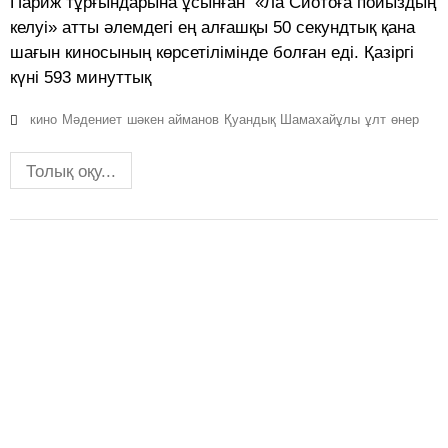
Париж тұрғындарына ұсынған «Ла Сиотоға пойыздың
келуі» атты әлемдегі ең алғашқы 50 секундтық қана
шағын киносының көрсетілімінде болған еді. Қазіргі
күні 593 минуттық
кино
Мәдениет
шәкен айманов
Қуандық Шамахайұлы
ұлт
өнер
Толық оқу...