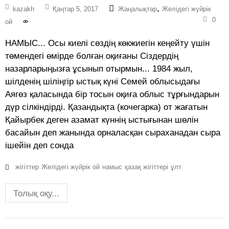
,
kazakh
Қаңтар 5, 2017
Жаңалықтар
Желідегі жүйрік
0
ой
НАМЫС... Осы киелі сөздің көкжиегін кеңейту үшін
төмендегі өмірде болған оқиғаны Сіздердің
назарларыңызға ұсынып отырмын... 1984 жыл,
шілденің шіліңгір ыстық күні Семей облысыдағы
Аягөз қаласында бір тосын оқиға облыс тұрғындарын
дүр сілкіндірді. Қазандықта (кочегарка) от жағатын
Қайырбек деген азамат күннің ыстығынан шөлін
басайын деп жанында орналасқан сыраханадан сыра
ішейін деп сонда
жігіттер
Желідегі жүйрік ой
намыс
қазақ жігіттері
ұлт
Толық оқу...