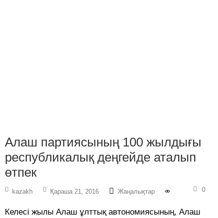
Алаш партиясының 100 жылдығы
республикалық деңгейде аталып
өтпек
0
kazakh
Қараша 21, 2016
Жаңалықтар
Келесі жылы Алаш ұлттық автономиясының, Алаш