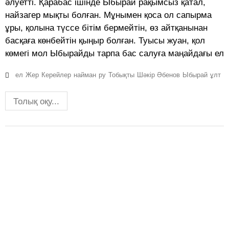
әлуетті. Қарабас ішінде Ыбырай рақымсыз қатал,
найзагер мықты болған. Мұнымен қоса ол сапырма
ұры, қолына түссе бітім бермейтін, өз айтқанынан
басқаға көнбейтін қыңыр болған. Туысы жуан, қол
көмегі мол Ыбырайды тарпа бас салуға маңайдағы ел
ел
Жер
Керейлер
найман
ру
Тобықты
Шәкір Әбенов
Ыбырай
ұлт
Толық оқу...