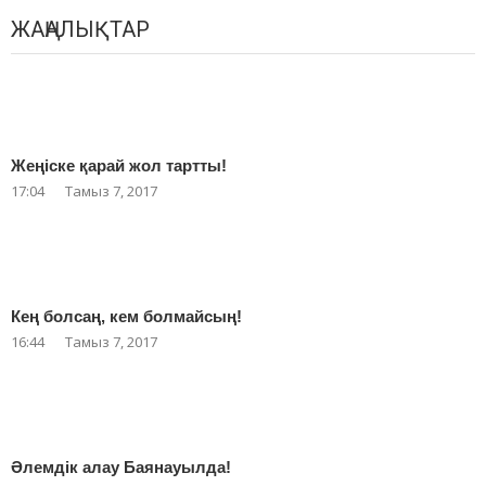
navigation
ЖАҢАЛЫҚТАР
Жеңіске қарай жол тартты!
17:04
Тамыз 7, 2017
Кең болсаң, кем болмайсың!
16:44
Тамыз 7, 2017
Әлемдік алау Баянауылда!