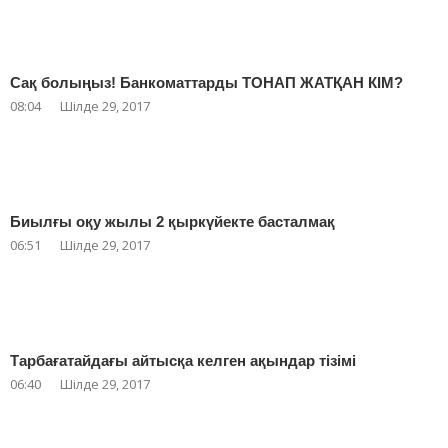
Сақ болыңыз! Банкоматтарды ТОНАП ЖАТҚАН КІМ?
08:04
Шілде 29, 2017
Биылғы оқу жылы 2 қыркүйекте басталмақ
06:51
Шілде 29, 2017
Тарбағатайдағы айтысқа келген ақындар тізімі
06:40
Шілде 29, 2017