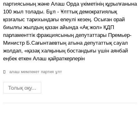
партиясының және Алаш Орда үкіметінің құрылғанына
100 жыл толады. Бұл - Ұлттық демократиялық
қозғалыс тарихындағы елеулі кезең. Осыған орай
биылғы жылдың қазан айында «Ақ жол» ҚДП
парламенттік фракциясының депутаттары Премьер-
Министр Б.Сағынтаевтың атына депутаттық сауал
жолдап, «қазақ халқының бостандығы үшін аянбай
еңбек еткен Алаш қайраткерлерін
алаш
мемлекет
партия
ұлт
Толық оқу...