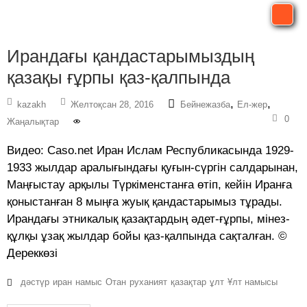
Ирандағы қандастарымыздың
қазақы ғұрпы қаз-қалпында
,
,
kazakh
Желтоқсан 28, 2016
Бейнежазба
Ел-жер
0
Жаңалықтар
Видео: Caso.net Иран Ислам Республикасында 1929-
1933 жылдар аралығындағы қуғын-сүргін салдарынан,
Маңғыстау арқылы Түркіменстанға өтіп, кейін Иранға
қоныстанған 8 мыңға жуық қандастарымыз тұрады.
Ирандағы этникалық қазақтардың әдет-ғұрпы, мінез-
құлқы ұзақ жылдар бойы қаз-қалпында сақталған. ©
Дереккөзі
дәстүр
иран
намыс
Отан
руханият
қазақтар
ұлт
Ұлт намысы