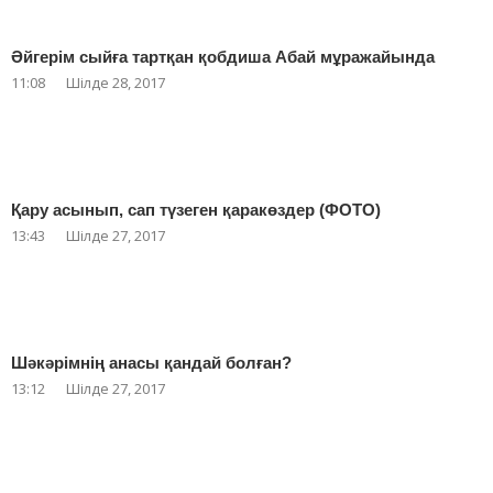
Әйгерім сыйға тартқан қобдиша Абай мұражайында
11:08
Шілде 28, 2017
Қару асынып, сап түзеген қаракөздер (ФОТО)
13:43
Шілде 27, 2017
Шәкәрімнің анасы қандай болған?
13:12
Шілде 27, 2017