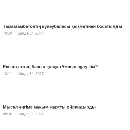
Тасмағамбетовтің күйеубаласы қызметінен босатылды
19:50
Шілде 31, 2017
Екі алыптың басын қосқан Ұмсын сұлу кім?
12:11
Шілде 31, 2017
Мысал әңгіме мұқым жұртты ойландырды
08:36
Шілде 31, 2017