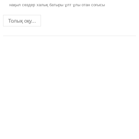
нақыл сөздер
халық батыры
ұлт
ұлы отан соғысы
Толық оқу...