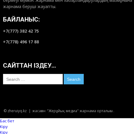
бермеуі мүмкін. Жарнама мен хабарландырулардың мазмұнына
жарнама беруші жауапты.
БАЙЛАНЫС:
+7(777) 382 42 75
+7(778) 496 17 88
САЙТТАН ІЗДЕУ…
Search
for:
© zheruiyq.kz
|
жасаған
"Жерұйық медиа" жарнама орталығы
.
Бас бет
Кіру
Кіру