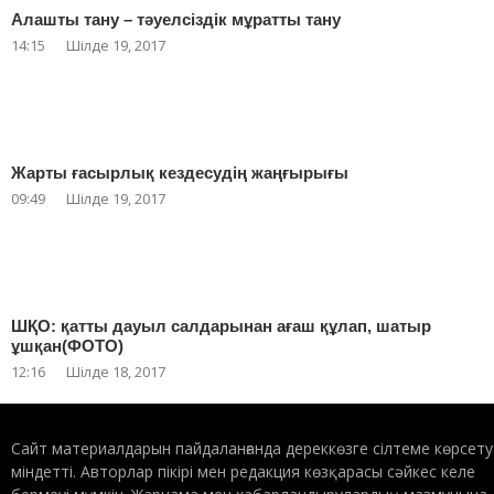
Алашты тану – тәуелсіздік мұратты тану
14:15
Шілде 19, 2017
Жарты ғасырлық кездесудің жаңғырығы
09:49
Шілде 19, 2017
ШҚО: қатты дауыл салдарынан ағаш құлап, шатыр
ұшқан(ФОТО)
12:16
Шілде 18, 2017
Сайт материалдарын пайдаланғанда дереккөзге сілтеме көрсету
міндетті. Авторлар пікірі мен редакция көзқарасы сәйкес келе