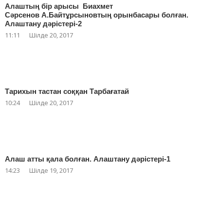
Алаштың бір арысы Биахмет
Сәрсенов А.Байтұрсыновтың орынбасары болған.
Алаштану дәрістері-2
11:11
Шілде 20, 2017
Тарихын тастан соққан Тарбағатай
10:24
Шілде 20, 2017
Алаш атты қала болған. Алаштану дәрістері-1
14:23
Шілде 19, 2017