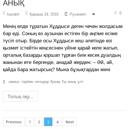
АНЫҚ
0
kazakh
Қараша 19, 2016
Руханият
Менің елде тұратын Хұддыси деген чечен жолдасым
бар еді. Соның өз аузынан естіген бір әңгіме есіме
түсіп отыр. Бірде осы Хұддыси кеш әлетінде өзі
қызмет істейтін кеңсесінен үйіне қарай келе жатып,
орталық базарды қоршап тұрған биік кесек дуалдың
жанынан өте бергенде, анадай жерден: – Әй, әй,
қайда бара жатырсың? Мына бұзықтардан мені
намыс
тәрбие
чечндер
Қазақ
Үш анық
ұлт
Толық оқу...
Posts
Previous
1
2
3
4
Next