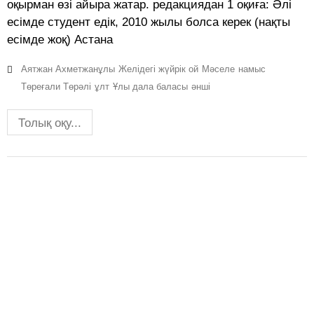
оқырман өзі айыра жатар. редакциядан 1 оқиға: Әлі
есімде студент едік, 2010 жылы болса керек (нақты
есімде жоқ) Астана
Аятжан Ахметжанұлы
Желідегі жүйрік ой
Мәселе
намыс
Төреғали Төрәлі
ұлт
Ұлы дала баласы
әнші
Толық оқу...