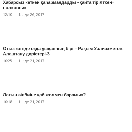
Хабарсыз кеткен қаһармандарды «қайта тірілткен»
полковник
12:10
Шілде 26, 2017
Отыз жетіде оққа ұшқанның бірі – Рақым Уәлиахметов.
Алаштану дәрістері-3
10:25
Шілде 21, 2017
Латын әіпбиіне қай жолмен барамыз?
10:18
Шілде 21, 2017