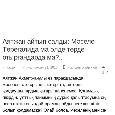
Аятжан айтып салды: Мәселе
Төреғалида ма әлде төрде
отырғандарда ма?..
kazakh
Желтоқсан 21, 2016
Желідегі жүйрік ой
0
Аятжан Ахметжанұлы өз парақшасында
мәселені өте орынды көтеріпті, авторды
қолдаушылардың қатары да аз емес. Қоғамдық
пікірдің, ұлттық пайымның дұрыс қалыптасуына оң
әсер ететін осындай орамды ойды неге көпшілік
болып қолдамасқа? Олай болса, мәселенің мәнісін