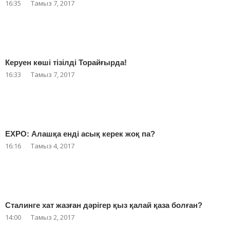
16:35
Тамыз 7, 2017
Керуен көші тізілді Торайғырда!
16:33
Тамыз 7, 2017
EXPO: Алашқа енді асық керек жоқ па?
16:16
Тамыз 4, 2017
Сталинге хат жазған дәрігер қыз қалай қаза болған?
14:00
Тамыз 2, 2017