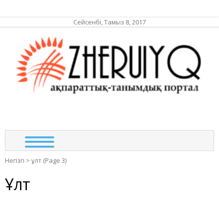
Сейсенбі, Тамыз 8, 2017
ЖЕР
ақпа
та
по
Негізгі
>
ұлт
(Page 3)
Ұлт