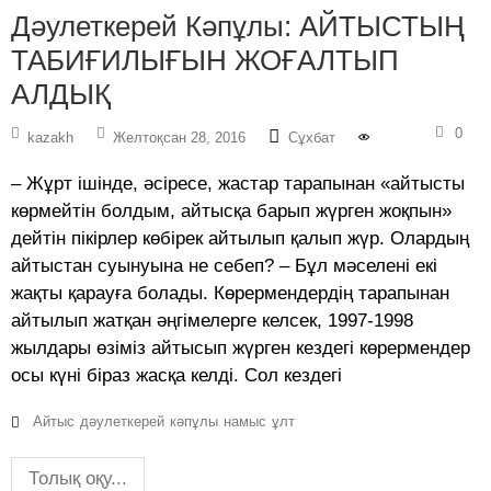
Дәулеткерей Кәпұлы: АЙТЫСТЫҢ
ТАБИҒИЛЫҒЫН ЖОҒАЛТЫП
АЛДЫҚ
0
kazakh
Желтоқсан 28, 2016
Сұхбат
– Жұрт ішінде, әсіресе, жастар тарапынан «айтысты
көрмейтін болдым, айтысқа барып жүрген жоқпын»
дейтін пікірлер көбірек айтылып қалып жүр. Олардың
айтыстан суынуына не себеп? – Бұл мәселені екі
жақты қарауға болады. Көрермендердің тарапынан
айтылып жатқан әңгімелерге келсек, 1997-1998
жылдары өзіміз айтысып жүрген кездегі көрермендер
осы күні біраз жасқа келді. Сол кездегі
Айтыс
дәулеткерей
кәпұлы
намыс
ұлт
Толық оқу...