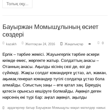
Толық оқу...
Бауыржан Момышұлының өсиет
сөздері
0
kazakh
Желтоқсан 24, 2016
Жаңалықтар
Ерлік – тәрбие жемісі. Жауынгерлік тәрбие әскери
киімде емес, жөргекте жатыр. Солдаттың анасы –
Отанның анасы. Ақылды кісінің сөзі де, өзі де
сүйкімді. Жақсы солдат командирге ұстаз, ал, жаман,
ақымақ генерал командир түгілі солдатқа ұстаз бола
алмайды. Соғыстың заңы – өте қатал заң. Біреудің
қатесін орынсыз кешіруге болмайды. Ақкөңіл деген
нәрсенің екі түрі бар: аңғал ақкөңіл, ақылды
ардагерлер
батыр
Бауыржан Момышұлы
мақал мателдер
намыс