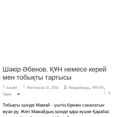
Шәкір Әбенов. ҚҰН немесе керей
мен тобықты тартысы
,
,
kazakh
Желтоқсан 15, 2016
Маңдайалды
ПРОЗА
0
Тарих
Тобықты ішінде Мамай - үштің бірінен саналатын
жуан ру. Жеті Мамайдың ішінде қара күшке Қарабас