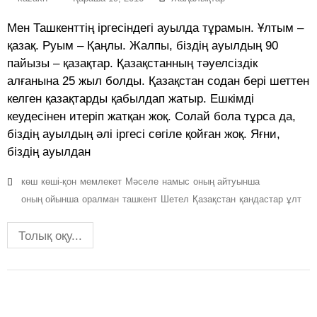
Мен Ташкенттiң iрге­сiндегi ауылда тұрамын. Ұлтым –
қазақ. Руым – Қаңлы. Жалпы, бiздiң ауылдың 90
пайызы – қазақтар. Қазақстанның тәуел­сiз­дiк
алғанына 25 жыл болды. Қазақстан содан берi шеттен
келген қа­зақтарды қабылдап жатыр. Ешкiмдi
кеудесiнен итерiп жатқан жоқ. Солай бола тұрса да,
бiздiң ауылдың әлi iргесi сөгiле қойған жоқ. Яғни,
бiздiң ауылдан
көш
көші-қон
мемлекет
Мәселе
намыс
оның айтуынша
оның ойынша
оралман
ташкент
Шетел
Қазақстан
қандастар
ұлт
Толық оқу...