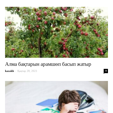
Алма бақтарын арамшөп басып жатыр
-
kazakh
Қаңтар 28, 2021
0