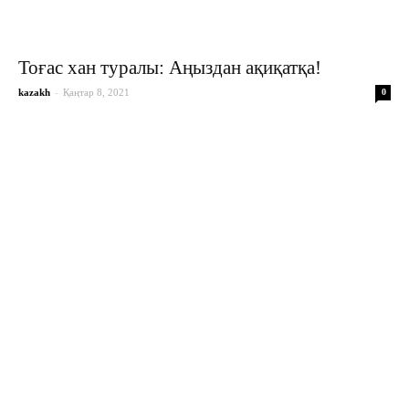
Тоғас хан туралы: Аңыздан ақиқатқа!
-
kazakh
Қаңтар 8, 2021
0