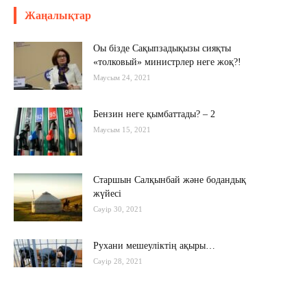
Жаңалықтар
Оы бізде Сақыпзадықызы сияқты
«толковый» министрлер неге жоқ?!
Маусым 24, 2021
Бензин неге қымбаттады? – 2
Маусым 15, 2021
Старшын Салқынбай және бодандық
жүйесі
Сәуір 30, 2021
Рухани мешеуліктің ақыры…
Сәуір 28, 2021