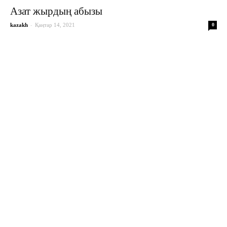
Азат жырдың абызы
-
kazakh
Қаңтар 14, 2021
0