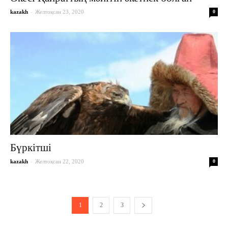
-
kazakh
Желтоқсан 23, 2020
0
Бүркітші
-
kazakh
Желтоқсан 22, 2020
0
1
2
3