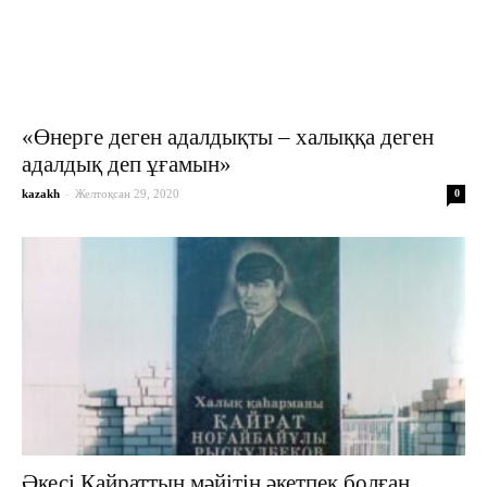
«Өнерге деген адалдықты – халыққа деген
адалдық деп ұғамын»
-
kazakh
Желтоқсан 29, 2020
0
Әкесі Қайраттың мәйітін әкетпек болған