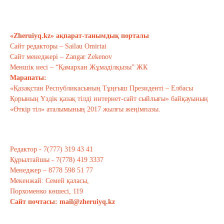
Бүгінгі жастардың рухани әлемі
қандай?..
Сәуір 17, 2021
«Zheruiyq.kz» ақпарат-танымдық порталы
Сайт редакторы – Sailau Omirtai
Тағы оқу
Сайт менеджері – Zangar Zekenov
Меншік иесі – “Қамархан Жұмаділқызы” ЖК
Марапаты:
«Қазақстан Республикасының Тұңғыш Президенті – Елбасы
Қорының Үздік қазақ тілді интернет-сайт сыйлығы» байқауының
«Өткір тіл» аталымының 2017 жылғы жеңімпазы.
Редактор - 7(777) 319 43 41
Құрылтайшы - 7(778) 419 3337
Менеджер – 8778 598 51 77
Мекенжай: Семей қаласы,
Порхоменко көшесі, 119
Сайт почтасы:
mail@zheruiyq.kz