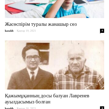
Жасөспірім туралы жанашыр сөз
-
kazakh
Қаңтар 19, 2021
0
Қажымұқанның досы балуан Лавренев
ауылдасымыз болған
-
kazakh
Қаңтар 16, 2021
0