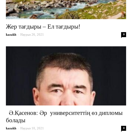
Жер тағдыры – Ел тағдыры!
-
kazakh
Наурыз 26, 2021
0
Ә.Қасенов: Әр университеттің өз дипломы
болады
-
kazakh
Наурыз 10, 2021
0