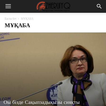
Басты бет
МҰҚАБА
МҰҚАБА
Оы бізде Сақыпзадықызы сияқты