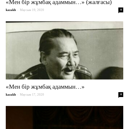
«Мен бір жұмбақ адаммын…» (жалғасы)
-
kazakh
Маусым 19, 2020
0
«Мен бір жұмбақ адаммын…»
-
kazakh
Маусым 17, 2020
0