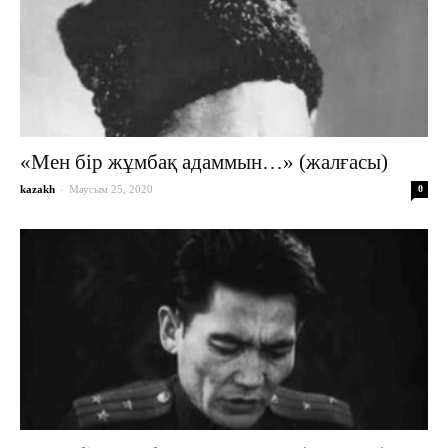
«Мен бір жұмбақ адаммын…» (жалғасы)
-
kazakh
Маусым 25, 2020
0