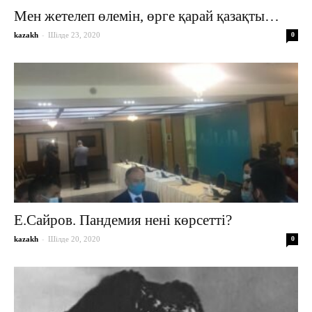
Мен жетелеп өлемін, өрге қарай қазақты…
-
kazakh
Шілде 23, 2020
0
Е.Сайров. Пандемия нені көрсетті?
-
kazakh
Шілде 20, 2020
0