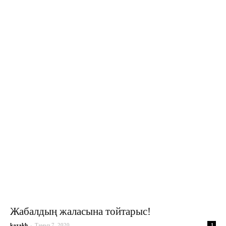
Жабалдың жаласына тойтарыс!
-
kazakh
Тамыз 7, 2020
1