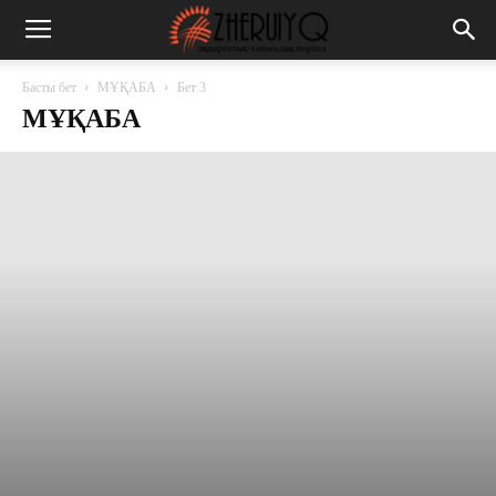
Басты бет
МҰҚАБА
Бет 3
МҰҚАБА