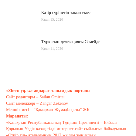
Қазір сүрінетін заман емес…
Қазан 15, 2020
Түркістан делегациясы Семейде
Қазан 11, 2020
Қырғызстан: сарапшылар тоқтамы
қандай?
Қазан 10, 2020
«Zheruiyq.kz» ақпарат-танымдық порталы
Сайт редакторы – Sailau Omirtai
Тағы оқу
Сайт менеджері – Zangar Zekenov
Меншік иесі – “Қамархан Жұмаділқызы” ЖК
Марапаты:
«Қазақстан Республикасының Тұңғыш Президенті – Елбасы
Қорының Үздік қазақ тілді интернет-сайт сыйлығы» байқауының
«Өткір тіл» аталымының 2017 жылғы жеңімпазы.