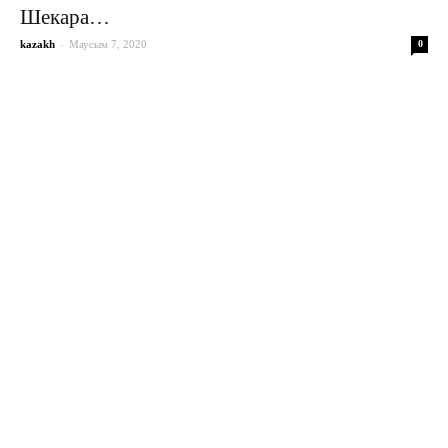
Шекара…
-
kazakh
Маусым 7, 2020
0