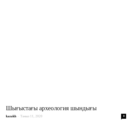
Шығыстағы археология шындығы
-
kazakh
Тамыз 11, 2020
0