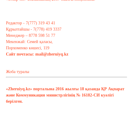
Редактор - 7(777) 319 43 41
Құрылтайшы - 7(778) 419 3337
Менеджер – 8778 598 51 77
Мекенжай: Семей қаласы,
Порхоменко көшесі, 119
Сайт почтасы:
mail@zheruiyq.kz
Жоба туралы
«Zheruiyq.kz» порталына 2016 жылғы 18 қазанда ҚР Ақпарат
және Коммуникация министрлігінің № 16182-СИ куәлігі
берілген.