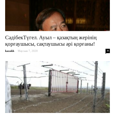
СәдібекТүгел. Ауыл – қазақтың жерінің
қорғаушысы, сақтаушысы әрі қорғаны!
-
kazakh
Маусым 7, 2020
0