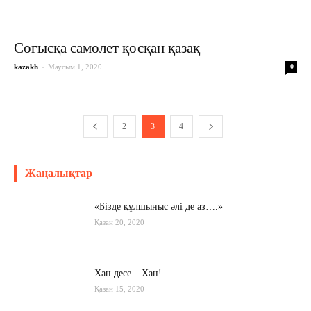
Соғысқа самолет қосқан қазақ
-
kazakh
Маусым 1, 2020
0
2
3
4
Жаңалықтар
«Бізде құлшыныс әлі де аз….»
Қазан 20, 2020
Хан десе – Хан!
Қазан 15, 2020