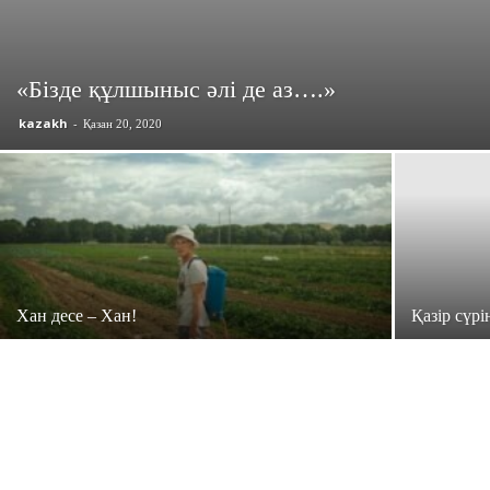
«Бізде құлшыныс әлі де аз….»
kazakh
-
Қазан 20, 2020
Хан десе – Хан!
Қазір сүр