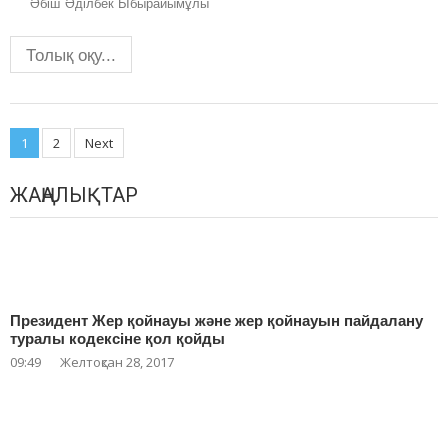
Әбіш
Әділбек Ыбырайымұлы
Толық оқу...
Posts
1
2
Next
navigation
ЖАҢАЛЫҚТАР
Президент Жер қойнауы және жер қойнауын пайдалану
туралы кодексіне қол қойды
09:49
Желтоқсан 28, 2017