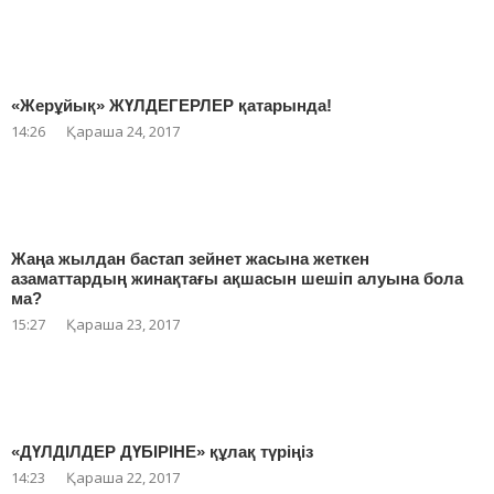
«Жерұйық» ЖҮЛДЕГЕРЛЕР қатарында!
14:26
Қараша 24, 2017
Жаңа жылдан бастап зейнет жасына жеткен
азаматтардың жинақтағы ақшасын шешіп алуына бола
ма?
15:27
Қараша 23, 2017
«ДҮЛДІЛДЕР ДҮБІРІНЕ» құлақ түріңіз
14:23
Қараша 22, 2017