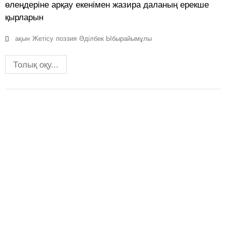
өлеңдеріне арқау екенімен жазира даланың ерекше
қырларын
ақын
Жетісу
поэзия
Әділбек Ыбырайымұлы
Толық оқу...