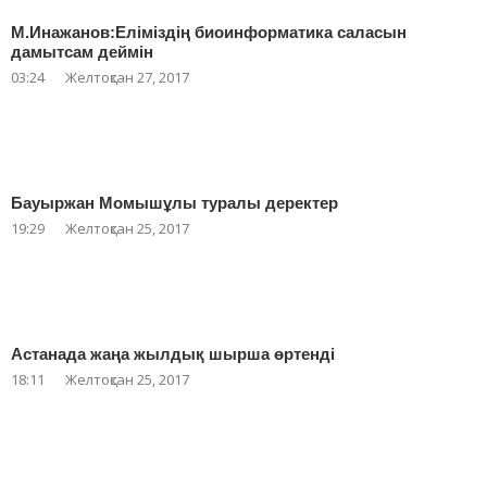
М.Инажанов:Еліміздің биоинформатика саласын
дамытсам деймін
03:24
Желтоқсан 27, 2017
Бауыржан Момышұлы туралы деректер
19:29
Желтоқсан 25, 2017
Астанада жаңа жылдық шырша өртенді
18:11
Желтоқсан 25, 2017