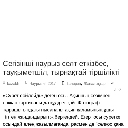
Сегізінші наурыз селт еткізбес,
тауқыметшіл, тырнақтай тіршілікті
,
kazakh
Наурыз 6, 2017
Галерея
Жаңалықтар
0
«Сурет сөйлейді» деген осы. Ақынның сезімнен
соққан картинасы да құдірет қой. Фотограф
қарашығындағы нысананы ақын қаламының ұшы
тіптен жандандырып жібергендей. Егер осы суретке
осындай өлең жазылмағанда, расмен де "селқос қана