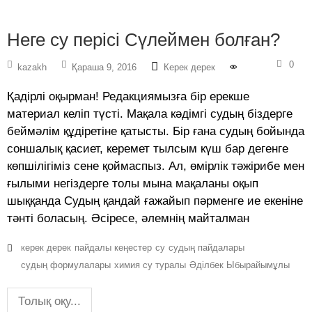
Неге су перісі Сүлеймен болған?
0
kazakh
Қараша 9, 2016
Керек дерек
Қадірлі оқырман! Редакциямызға бір ерекше
материал келіп түсті. Мақала кәдімгі судың біздерге
беймәлім құдіретіне қатысты. Бір ғана судың бойында
соншалық қасиет, керемет тылсым күш бар дегенге
көпшілігіміз сене қоймаспыз. Ал, өмірлік тәжірибе мен
ғылыми негіздерге толы мына мақаланы оқып
шыққанда Судың қандай ғажайып пәрменге ие екеніне
тәнті боласың. Әсіресе, әлемнің майталман
керек дерек
пайдалы кеңестер
су
судың пайдалары
судың формулалары
химия су туралы
Әділбек Ыбырайымұлы
Толық оқу...