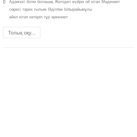
Адамзат
білім
болашақ
Желідегі жүйрік ой
кітап
Мәдениет
сөресі
тарих
ғылым
Әділбек Ыбырайымұлы
әйел кітап көтеріп тұр
өркениет
Толық оқу...