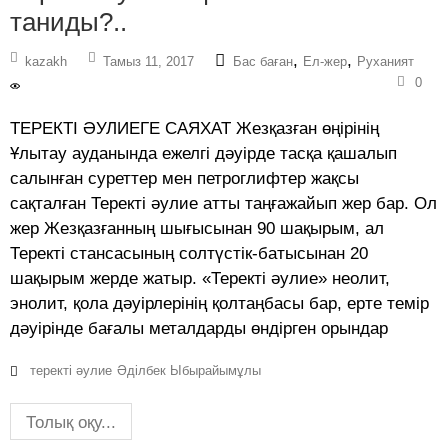
таниды?..
,
,
kazakh
Тамыз 11, 2017
Бас баған
Ел-жер
Руханият
0
ТЕРЕКТІ ӘУЛИЕГЕ САЯХАТ Жезқазған өңірінің
Ұлытау ауданында ежелгі дәуірде тасқа қашалып
салынған суреттер мен петроглифтер жақсы
сақталған Теректі әулие атты таңғажайып жер бар. Ол
жер Жезқазғанның шығысынан 90 шақырым, ал
Теректі стансасының солтүстік-батысынан 20
шақырым жерде жатыр. «Теректі әулие» неолит,
энолит, қола дәуірлерінің қолтаңбасы бар, ерте темір
дәуірінде бағалы металдарды өндірген орындар
теректі әулие
Әділбек Ыбырайымұлы
Толық оқу...