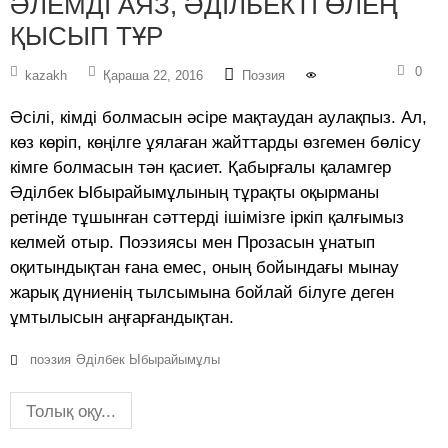
ӘЛЕМДІ АЯЗ, ӘДІЛБЕКТІ ӨЛЕҢ
ҚЫСЫП ТҰР
0
kazakh
Қараша 22, 2016
Поэзия
Әсілі, кімді болмасын әсіре мақтаудан аулақпыз. Ал,
көз көріп, көңілге ұялаған жайттарды өзгемен бөлісу
кімге болмасын тән қасиет. Қабырғалы қаламгер
Әділбек Ыбырайымұлының тұрақты оқырманы
ретінде тұшынған сәттерді ішімізге іркіп қалғымыз
келмей отыр. Поэзиясы мен Прозасын ұнатып
оқитындықтан ғана емес, оның бойындағы мынау
жарық дүниенің тылсымына бойлай білуге деген
ұмтылысын аңғарғандықтан.
поэзия
Әділбек Ыбырайымұлы
Толық оқу...