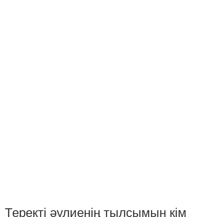
Теректі әулиенің тылсымын кім