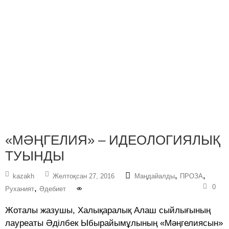
«МӘҢГЕЛИЯ» – ИДЕОЛОГИЯЛЫҚ
ТУЫНДЫ
,
,
kazakh
Желтоқсан 27, 2016
Маңдайалды
ПРОЗА
0
,
Руханият
Әдебиет
Жоталы жазушы, Халықаралық Алаш сыйлығының
лауреаты Әділбек Ыбырайымұлының «Мәңгелиясын»