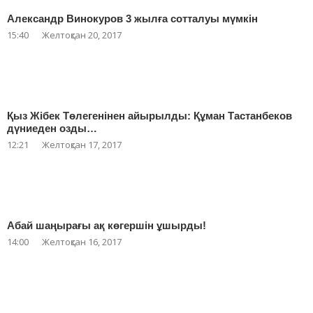
Александр Винокуров 3 жылға сотталуы мүмкін
15:40
Желтоқсан 20, 2017
Қыз Жібек Төлегенінен айырылды: Құман Тастанбеков
дүниеден озды…
12:21
Желтоқсан 17, 2017
Абай шаңырағы ақ көгершін ұшырды!
14:00
Желтоқсан 16, 2017