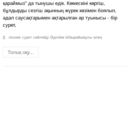
қараймыз" да тынушы едік. Көмескіні көргіш,
бұлдырды сезгіш ақынның жүрек көзімен боялып,
адал саусақтарымен ақтарылған әр туынысы - бір
сурет,
поэзия
сурет сөйлейді
Әділбек Ыбырайымұлы
өлең
Толық оқу...