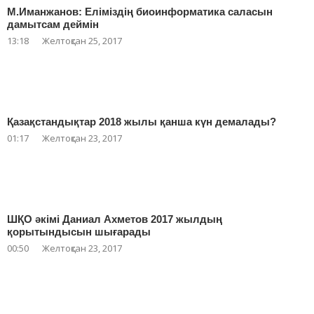
М.Иманжанов: Еліміздің биоинформатика саласын
дамытсам деймін
13:18
Желтоқсан 25, 2017
Қазақстандықтар 2018 жылы қанша күн демалады?
01:17
Желтоқсан 23, 2017
ШҚО әкімі Даниал Ахметов 2017 жылдың
қорытындысын шығарады
00:50
Желтоқсан 23, 2017