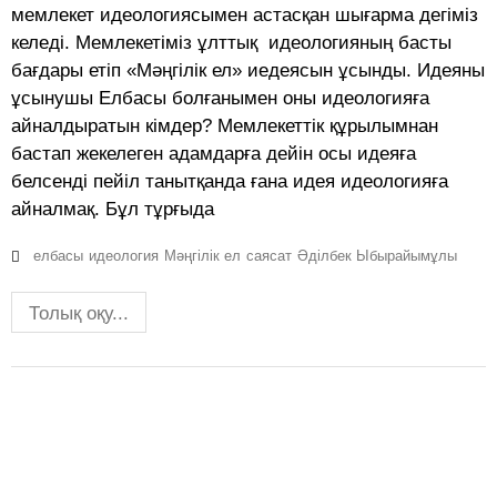
мемлекет идеологиясымен астасқан шығарма дегіміз
келеді. Мемлекетіміз ұлттық идеологияның басты
бағдары етіп «Мәңгілік ел» иедеясын ұсынды. Идеяны
ұсынушы Елбасы болғанымен оны идеологияға
айналдыратын кімдер? Мемлекеттік құрылымнан
бастап жекелеген адамдарға дейін осы идеяға
белсенді пейіл танытқанда ғана идея идеологияға
айналмақ. Бұл тұрғыда
елбасы
идеология
Мәңгілік ел
саясат
Әділбек Ыбырайымұлы
Толық оқу...