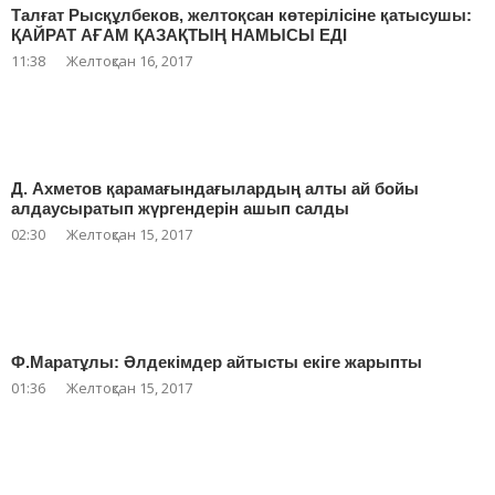
Талғат Рысқұлбеков, желтоқсан көтерілісіне қатысушы:
ҚАЙРАТ АҒАМ ҚАЗАҚТЫҢ НАМЫСЫ ЕДІ
11:38
Желтоқсан 16, 2017
Д. Ахметов қарамағындағылардың алты ай бойы
алдаусыратып жүргендерін ашып салды
02:30
Желтоқсан 15, 2017
Ф.Маратұлы: Әлдекімдер айтысты екіге жарыпты
01:36
Желтоқсан 15, 2017