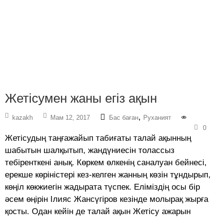
Жетісумен жаны егіз ақын
,
kazakh
Мам 12, 2017
Бас баған
Руханият
0
Жетісудың таңғажайып табиғаты талай ақынның
шабытын шалқытып, жандүниесін толассыз
тебіренткені анық. Көркем өлкенің саналуан бейнесі,
ерекше көріністері кез-келген жанның көзін тұндырып,
көңіл көкжиегін жадырата түспек. Еліміздің осы бір
әсем өңірін Ілияс Жансүгіров кезінде молырақ жырға
қосты. Одан кейін де талай ақын Жетісу ажарын