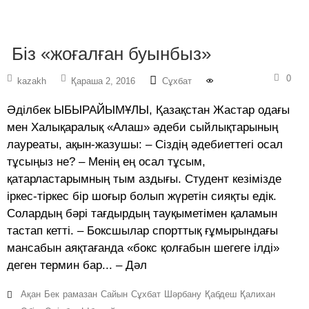
Біз «жоғалған буынбыз»
0
kazakh
Қараша 2, 2016
Сұхбат
Әділбек ЫБЫРАЙЫМҰЛЫ, Қазақстан Жастар одағы
мен Халықаралық «Алаш» әдеби сыйлықтарының
лауреаты, ақын-жазушы: – Сіздің әдебиеттегі осал
тұсыңыз не? – Менің ең осал тұсым,
қатарластарымның тым аздығы. Студент кезімізде
іркес-тіркес бір шоғыр болып жүретін сияқты едік.
Солардың бәрі тағдырдың тауқыметімен қаламын
тастап кетті. – Боксшылар спорттық ғұмырындағы
мансабын аяқтағанда «бокс қолғабын шегеге ілді»
деген термин бар... – Дәл
Ақан
Бек
рамазан
Сайын
Сұхбат
Шәрбану
Қабдеш
Қалихан