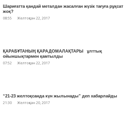
Шариғатта қандай металдан жасалған жүзік тағуға рұқсат
жоқ?
08:55
Желтоқсан 22, 2017
ҚАРАБҰТАНЫҢ ҚАРАДОМАЛАҚТАРЫ ұлттық
ойыншықтармен қамтылды
07:52
Желтоқсан 22, 2017
“21-23 желтоқсанда күн жылынады” деп хабарлайды
21:30
Желтоқсан 20, 2017