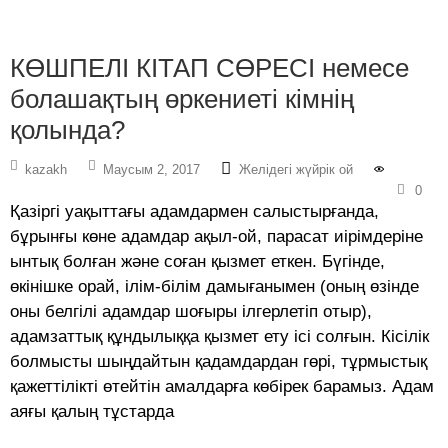
КӨШПЕЛІ КІТАП СӨРЕСІ немесе
болашақтың өркениеті кімнің
қолында?
kazakh
Маусым 2, 2017
Желідегі жүйрік ой
0
Қазіргі уақыттағы адамдармен салыстырғанда,
бұрынғы көне адамдар ақыл-ой, парасат иірімдеріне
ынтық болған және соған қызмет еткен. Бүгінде,
өкінішке орай, ілім-білім дамығанымен (оның өзінде
оны белгілі адамдар шоғыры ілгерлетіп отыр),
адамзаттық құндылыққа қызмет ету ісі солғын. Кісілік
болмысты шыңдайтын қадамдардан гөрі, тұрмыстық
қажеттілікті өтейтін амалдарға көбірек барамыз. Адам
аяғы қалың тұстарда