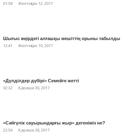
01:58
Желтоқсан 12, 2017
Шығыс өңірдегі алғашқы мешіттің орыны табылды
12:41
Желтоқсан 10, 2017
«Дүлділдер дүбірі» Семейге жетті
02:32
Қараша 30, 2017
«Сәйгүлік сауырындарғы жыр» дегеніміз не?
22:56
Қараша 28, 2017