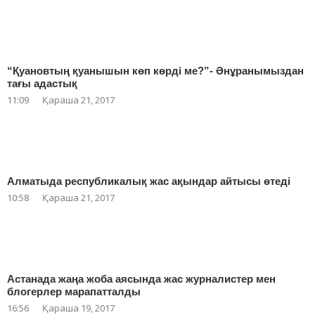
“Қуановтың қуанышын көп көрді ме?”- Әнұранымыздан
тағы адастық
11:09
Қараша 21, 2017
Алматыда республикалық жас ақындар айтысы өтеді
10:58
Қараша 21, 2017
Астанада жаңа жоба аясында жас журналистер мен
блогерлер марапатталды
16:56
Қараша 19, 2017