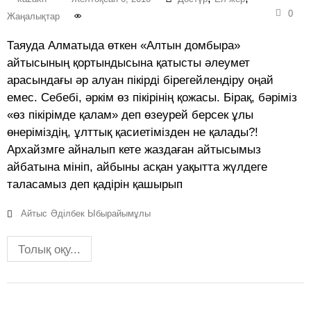
0
Жаңалықтар
Таяуда Алматыда өткен «Алтын домбыра»
айтысының қортындысына қатысты әлеумет
арасындағы әр алуан пікірді бірегейлендіру оңай
емес. Себебі, әркім өз пікірінің қожасы. Бірақ, бәріміз
«өз пікірімде қалам» деп өзеурей берсек ұлы
өнеріміздің, ұлттық қасиетімізден не қалады?!
Архайзмге айналып кете жаздаған айтысымыз
айбатына мініп, айбыны асқан уақытта жүлдеге
таласамыз деп қадірін қашырып
Айтыс
Әділбек Ыбырайымұлы
Толық оқу...