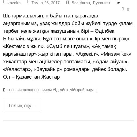
,
kazakh
Тамыз 26, 2017
Бас баған
Руханият
0
Шығармашылығын байыптап қарағанда
аңғарғанымыз, ұзақ жылдар бойы жүйелі түрде қалам
тербеп келе жатқан жазушының бірі – Әділбек
Ыбырайымұлы. Бұл сөзімізге оның «Пір мен пырақ»,
«Көктемсіз жыл», «Сүмбіле шуағы», «Ақ тамақ
қарлығаштар» жыр кітаптары, «Ақкекіл», «Мизам көк»
хикаяттар мен әңгімелер топтамасы, «Адам-айуан»,
«Ұяластар», «Зауқайыр» романдары дәйек болады.
Ол – Қазақстан Жастар
поэзия
қазақ поэзиясы
Әділбек Ыбырайымұлы
Толық оқу...