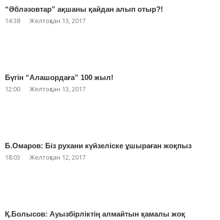
“Əблəзовтар” ақшаны қайдан алып отыр?!
14:38
Желтоқсан 13, 2017
Бүгін “Алашордаға” 100 жыл!
12:00
Желтоқсан 13, 2017
Б.Омаров: Біз рухани күйзеліске ұшыраған жоқпыз
18:03
Желтоқсан 12, 2017
Қ.Болысов: Ауызбірліктің алмайтын қамалы жоқ