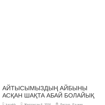
АЙТЫСЫМЫЗДЫҢ АЙБЫНЫ
АСҚАН ШАҚТА АБАЙ БОЛАЙЫҚ
,
,
kazakh
Желтоқсан 6, 2016
Дәстүр
Ел-жер