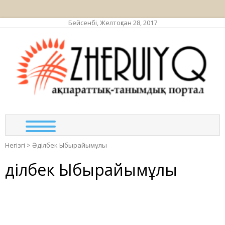
Бейсенбі, Желтоқсан 28, 2017
ЖЕР
ақпа
тан
по
Негізгі
>
Әділбек Ыбырайымұлы
Әділбек Ыбырайымұлы