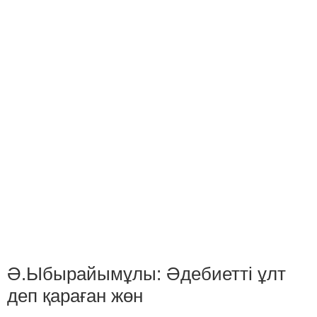
Ә.Ыбырайымұлы: Әдебиетті ұлт
деп қараған жөн