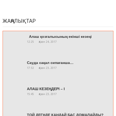
ЖАҢАЛЫҚТАР
Алаш қозғалысының екінші кезеңі
12:25
Қазан 24, 2017
Сауда сақал сипағанша…
17:32
Қазан 23, 2017
АЛАШ КЕЗЕҢДЕРІ – I
15:45
Қазан 23, 2017
ТОЙ ДЕГНДЕ ҚАНДАЙ БАС ДОМАЛАЙДЫ?