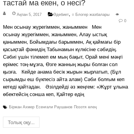
тастай ма екен, о несі?
,
Ақпан 5, 2017
Әдебиет
○ Блогер жазбалары
0
Мен осынау жүрегіммен, жаныммен Мен
осынау жүрегіммен, жаныммен, Алау ыстық
қаныммен, Бойымдағы барыммен, Ақ қаймағы бір
қасықтай фәнидің Табынамын күлкісіне сәбидің.
Сәбиі үшін тілемеп ем мың бақыт, Орай мені мәңгі
ерімес тоң-мұзға, Өзге жанның жыры болған сол
қызға. Кейде анама бесік жырын жырлатып, (Бұл
сырымды еш бүкпесіз айта алам) Сәби болғым кеп
кетеді қайтадан. Әзілдейді әз жеңгем: «Жұрт ұлына
өбектейсің сонша кеп, Қайтер едің
Біржан Ахмер
Есенғали Раушанов
Поэзтя
өлең
Толық оқу...