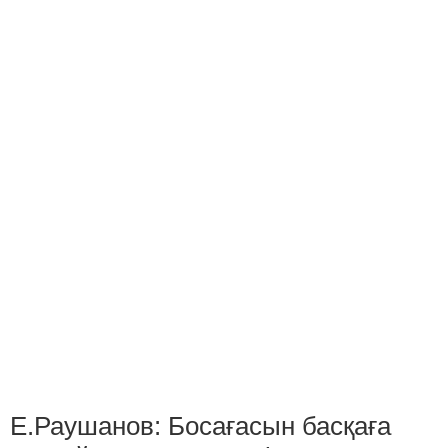
Е.Раушанов: Босағасын басқаға