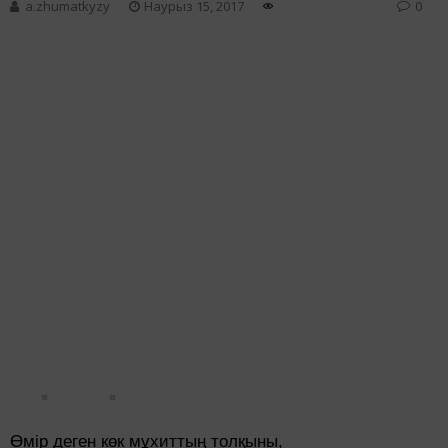
a.zhumatkyzy
Наурыз 15, 2017
0
Өмір деген көк мұхиттың толқыны,