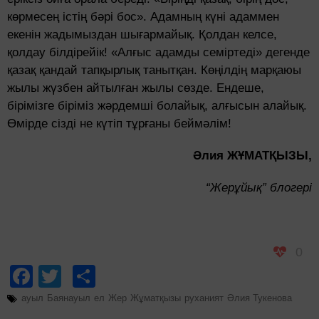
көрмесең істің бәрі бос». Адамның күні адаммен
екенін жадымыздан шығармайық. Қолдан келсе,
қолдау білдірейік! «Алғыс адамды семіртеді» дегенде
қазақ қандай тапқырлық танытқан. Көңілдің марқаюы
жылы жүзбен айтылған жылы сөзде. Ендеше,
бірімізге біріміз жәрдемші болайық, алғысын алайық.
Өмірде сізді не күтіп тұрғаны беймәлім!
Әлия ЖҰМАТҚЫЗЫ,
“Жерұйық” блогері
0
Facebook
Twitter
Share
ауыл
Баянауыл
ел
Жер
Жұматқызы
руханият
Әлия Тукенова