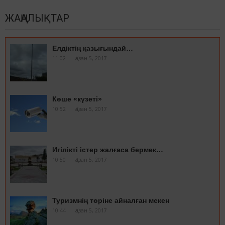
ЖАҢАЛЫҚТАР
Елдіктің қазығындай…
11:02
Қазан 5, 2017
Көше «күзеті»
10:52
Қазан 5, 2017
Игілікті істер жалғаса бермек…
10:50
Қазан 5, 2017
Туризмнің төріне айналған мекен
10:44
Қазан 5, 2017