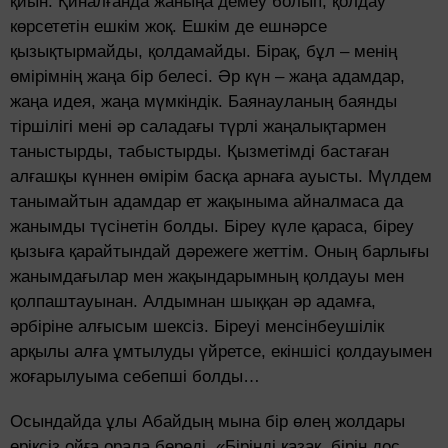
қиын. Қиналғанда жаныңа демеу болып, қолдау
көрсететін ешкім жоқ. Ешкім де ешнәрсе
қызықтырмайды, қолдамайды. Бірақ, бұл – менің
өмірімнің жаңа бір белесі. Әр күн – жаңа адамдар,
жаңа идея, жаңа мүмкіндік. Баянауланың баянды
тіршілігі мені әр саладағы түрлі жаңалықтармен
таныстырды, табыстырды. Қызметімді бастаған
алғашқы күннен өмірім басқа арнаға ауысты. Мүлдем
танымайтын адамдар ет жақыныма айналмаса да
жанымды түсінетін болды. Біреу күле қараса, біреу
қызыға қарайтындай дәрежеге жеттім. Оның барлығы
жанымдағылар мен жақындарымның қолдауы мен
қолпаштауынан. Алдымнан шыққан әр адамға,
әрбіріне алғысым шексіз. Біреуі менсінбеушілік
арқылы алға ұмтылуды үйретсе, екіншісі қолдауымен
жоғарылуыма себепші болды…
Осындайда ұлы Абайдың мына бір өлең жолдары
еріксіз ойға орала береді. «Біріңді қазақ, бірің дос,