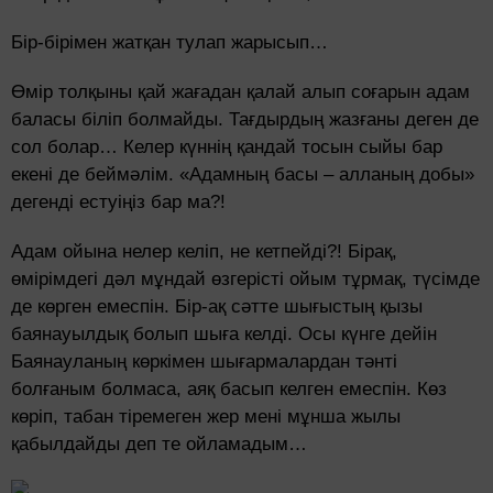
Бір-бірімен жатқан тулап жарысып…
Өмір толқыны қай жағадан қалай алып соғарын адам
баласы біліп болмайды. Тағдырдың жазғаны деген де
сол болар… Келер күннің қандай тосын сыйы бар
екені де беймәлім. «Адамның басы – алланың добы»
дегенді естуіңіз бар ма?!
Адам ойына нелер келіп, не кетпейді?! Бірақ,
өмірімдегі дәл мұндай өзгерісті ойым тұрмақ, түсімде
де көрген емеспін. Бір-ақ сәтте шығыстың қызы
баянауылдық болып шыға келді. Осы күнге дейін
Баянауланың көркімен шығармалардан тәнті
болғаным болмаса, аяқ басып келген емеспін. Көз
көріп, табан тіремеген жер мені мұнша жылы
қабылдайды деп те ойламадым…