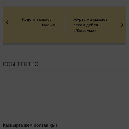
Post
navigation
Көздеген межесі –
Жұртыма қызмет
ғылым
етсем дейтін
«Жыртұма»
ОСЫ ТЕКТЕС:
Қасқырға жем болған қыз