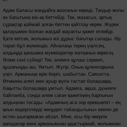
Адам баласы маңдайға жазғанын көреді. Тағдыр жолы
өз бағытына өзі-ақ беттейді. Тек, мазасыз, артық
сұрақтар қоймай алған беттен қайтпау керек. Жүрек
қалауымен болған жағдай жауапты қажет етпейді.
Қате кетсек, жолымыз өзі дұрыс бағытқа салады. Әр
торап бұл мүмкіндік. Айналаңа терең үңілсең,
алдыңда қаншама мүмкіндіктер жатқанын көресің.
Әлем сені сүйеді! Тек, әлемге құлаш сермеп,
құшағыңды аш. Ұмтыл. Жүгір. Оның құпияларына
үңіл. Арманыңа ерік беріп, шабыттан. Саяхатта.
Өткеннің әлегі мен ауыр жүгін тастап болашаққа,
бақытты болашаққа ұмтыл. Адамға, ақша, дүниеге
байланба, сонда әлем саған қажетіңнің барлығын
алдыңнан тосады. «Адамның аса зор ерекшелігі – ең
қиын кедергілерді жеңудегі табандылығы» екенін де
естен шығармаған абзал. Міне, осы бір өмірлік
қағидалар мені арманымнан адастырмай, жолымнан