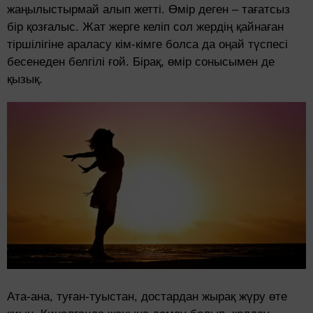
жаңылыстырмай алып жетті. Өмір деген – тағатсыз
бір қозғалыс. Жат жерге келіп сол жердің қайнаған
тіршілігіне араласу кім-кімге болса да оңай түспесі
бесенеден белгілі ғой. Бірақ, өмір сонысымен де
қызық.
Ата-ана, туған-туыстан, достардан жырақ жүру өте